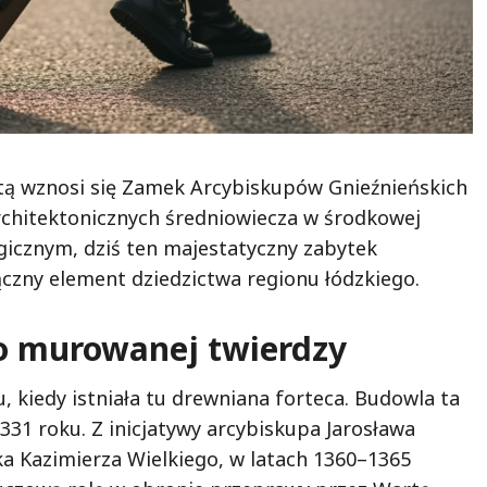
ą wznosi się Zamek Arcybiskupów Gnieźnieńskich
architektonicznych średniowiecza w środkowej
gicznym, dziś ten majestatyczny zabytek
ączny element dziedzictwa regionu łódzkiego.
o murowanej twierdzy
, kiedy istniała tu drewniana forteca. Budowla ta
331 roku. Z inicjatywy arcybiskupa Jarosława
ka Kazimierza Wielkiego, w latach 1360–1365