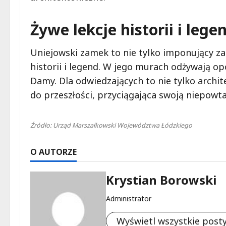
Żywe lekcje historii i le
Uniejowski zamek to nie tylko imponujący zab
historii i legend. W jego murach odżywają op
Damy. Dla odwiedzających to nie tylko archit
do przeszłości, przyciągająca swoją niepowt
Źródło: Urząd Marszałkowski Województwa Łódzkiego
O AUTORZE
Krystian Borowski
Administrator
Wyświetl wszystkie post