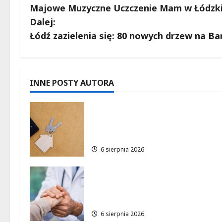
Majowe Muzyczne Uczczenie Mam w Łódzk
o
Dalej:
b
Łódź zazielenia się: 80 nowych drzew na Bar
a
c
INNE POSTY AUTORA
z
Ekologiczne mieszkania w
w
Łodzi powstaną w rekordow
15 tygodni!
p
6 sierpnia 2026
i
Bezpieczna przyszłość:
s
Bezpłatne wsparcie dla dzieci
z nadwagą w Łódzkiem
y
6 sierpnia 2026