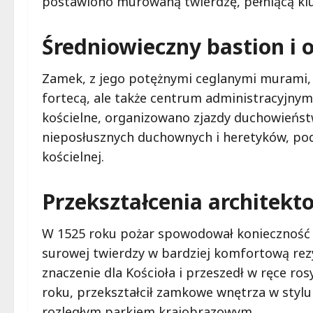
postawiono murowaną twierdzę, pełniącą kl
Średniowieczny bastion i 
Zamek, z jego potężnymi ceglanymi murami, fo
fortecą, ale także centrum administracyjn
kościelne, organizowano zjazdy duchowieństw
nieposłusznych duchownych i heretyków, pod
kościelnej.
Przekształcenia architekt
W 1525 roku pożar spowodował konieczność 
surowej twierdzy w bardziej komfortową rezy
znaczenie dla Kościoła i przeszedł w ręce ros
roku, przekształcił zamkowe wnętrza w styl
rozległym parkiem krajobrazowym.