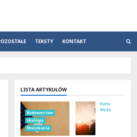
POZOSTAŁE
TEKSTY
KONTAKT
LISTA ARTYKUŁÓW
Kultura
Wydarzenia
Budownictwo
Tan
Ekologia
ecz
Mieszkania
ne