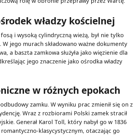
uczową rolę w obronie przeprawy przez Wartę.
ośrodek władzy kościelnej
są i wysoką cylindryczną wieżą, był nie tylko
ym. W jego murach składowano ważne dokumenty
a, a baszta zamkowa służyła jako więzienie dla
kreślając jego znaczenie jako ośrodka władzy
oniczne w różnych epokach
odbudowy zamku. W wyniku prac zmienił się on z
dencję. Wraz z rozbiorami Polski zamek stracił
yjskie. Generał Karol Toll, który nabył go w 1836
u romantyczno-klasycystycznym, otaczając go