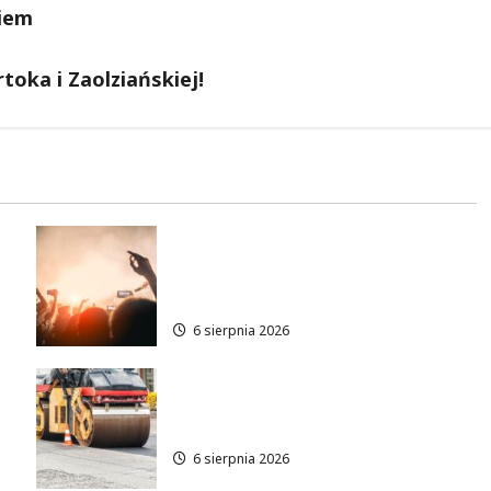
iem
toka i Zaolziańskiej!
Taneczne wieczory dla
e
seniorów w Łodzi: Potańcówki
pod chmurką!
6 sierpnia 2026
Metamorfoza Olsztyńskiej:
Nowy Asfalt i Zieleń w Łodzi!
6 sierpnia 2026