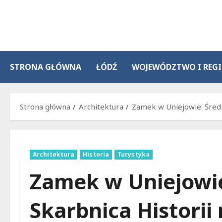
Przejdź
do
treści
STRONA GŁÓWNA
ŁÓDŹ
WOJEWÓDZTWO I REG
Strona główna
Architektura
Zamek w Uniejowie: Średn
Architektura
Historia
Turystyka
Zamek w Uniejowie
Skarbnica Historii