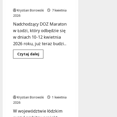
Ulice
zmieni się w mieście?
zamknięte,
a
Krystian Borowski
7 kwietnia
miasto
tętni
2026
życiem!
Nadchodzący DOZ Maraton
w Łodzi, który odbędzie się
w dniach 10-12 kwietnia
2026 roku, już teraz budzi...
Edukacja
Sport
Dowiedz
Czytaj dalej
się
Wydarzenia
więcej
o
Maraton
w
Darmowe lekcje pływania
Łodzi
dla dzieci w Łódzkiem –
2026:
Co
nowa szansa na
zmieni
aktywność!
się
w
Krystian Borowski
mieście?
1 kwietnia
2026
W województwie łódzkim