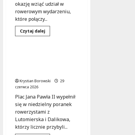
okazję wziąć udział w
rowerowym wydarzeniu,
które połączy...
Dowiedz
Czytaj dalej
się
Sport
Wydarzenia
więcej
o
Rowerowy
Rajd
Rowerzyści z
dla
Lutomierska i Dalikowa
Historii:
100
zjednoczeni na
Lat
malowniczej trasie!
Dzielnicowych
w
Krystian Borowski
Policji
29
czerwca 2026
Plac Jana Pawła II wypełnił
się w niedzielny poranek
rowerzystami z
Lutomierska i Dalikowa,
którzy licznie przybyli...