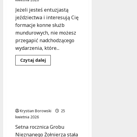
Jeżeli jesteś entuzjastą
jeździectwa i interesują Cię
formacje konne służb
mundurowych, nie możesz
przegapić nadchodzącego
wydarzenia, które...
Służby mundurowe
Dowiedz
Czytaj dalej
się
Sport
Wydarzenia
więcej
o
Nie
przegap
Łódzka Policja wśród
V
najlepszych na
Międzynarodowego
Turnieju
Międzynarodowych
Mundurowych
Zawodach Strzeleckich!
Formacji
Konnych!
Krystian Borowski
25
kwietnia 2026
Setna rocznica Grobu
Nieznanego Żołnierza stała