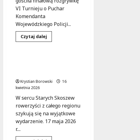
gościła finałową rozgrywkę
VI Turnieju o Puchar
Komendanta
Wojewódzkiego Policji...
Kultura
Sport
Dowiedz
Czytaj dalej
się
Wydarzenia
więcej
o
Sukces
uczniów
Rowerowa uczta w
ZSP
Skoszewach: świętuj 600-
w
Szczercowie
lecie na dwóch kółkach!
w
wojewódzkim
Krystian Borowski
16
finale
kwietnia 2026
turnieju
policyjnego
W sercu Starych Skoszew
rowerzyści z całego regionu
szykują się na wyjątkowe
wydarzenie. 17 maja 2026
r....