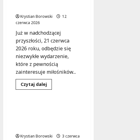
zdrowia w pięknej
Skierniewicach:
Sport,
scenerii!
Współpraca
i
Krystian Borowski
12
Zdrowie
czerwca 2026
w
Mundurze
Już w nadchodzącej
przyszłości, 21 czerwca
2026 roku, odbędzie się
niezwykłe wydarzenie,
które z pewnością
zainteresuje miłośników...
Bezpieczeństwo
Sport
Dowiedz
Czytaj dalej
się
Wydarzenia
więcej
o
Rowerowy
rajd
Policyjnym okiem na
dla
sport: Retkińskie
zdrowia
w
przedszkolaki uczą się
pięknej
bezpieczeństwa
scenerii!
Krystian Borowski
3 czerwca