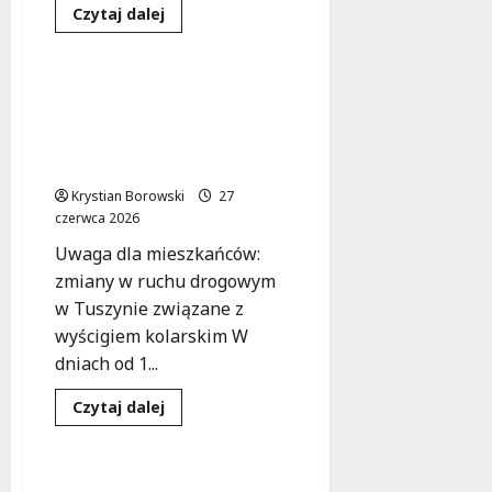
Dowiedz
Czytaj dalej
się
Sport
Wydarzenia
więcej
o
Rowerzyści
z
Wyścig Solidarności w
Lutomierska
Tuszynie: Utrudnienia w
i
Dalikowa
ruchu i zaproszenie do
zjednoczeni
kibicowania!
na
malowniczej
Krystian Borowski
trasie!
27
czerwca 2026
Uwaga dla mieszkańców:
zmiany w ruchu drogowym
w Tuszynie związane z
wyścigiem kolarskim W
dniach od 1...
Edukacja
Sport
Dowiedz
Czytaj dalej
się
Wydarzenia
więcej
o
Wyścig
Solidarności
Łódź wkrótce zyska