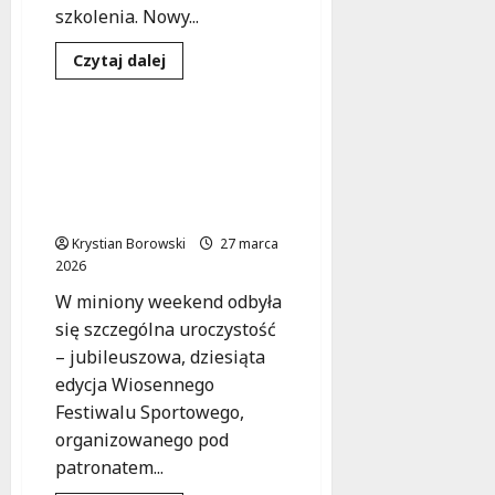
szkolenia. Nowy...
Dowiedz
Czytaj dalej
się
Sport
Wydarzenia
więcej
o
Nowe
fundusze
Jubileuszowy Wiosenny
dla
Festiwal Sportowy w
młodych
sportowców
Aleksandrowie Łódzkim:
w
młode talenty w akcji!
Łódzkiem!
Krystian Borowski
27 marca
2026
W miniony weekend odbyła
się szczególna uroczystość
– jubileuszowa, dziesiąta
edycja Wiosennego
Festiwalu Sportowego,
organizowanego pod
patronatem...