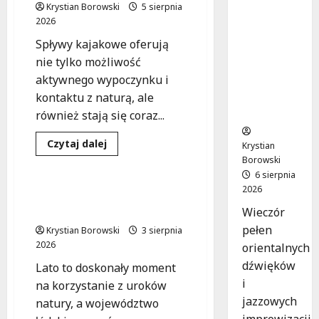
a podróż
Krystian Borowski
5 sierpnia
z The
2026
Lucyan
Spływy kajakowe oferują
Group:
nie tylko możliwość
Orientaln
aktywnego wypoczynku i
e dźwięki
w sercu
kontaktu z naturą, ale
Łodzi!
również stają się coraz...
Dowiedz
Czytaj dalej
Krystian
się
Sport
Wydarzenia
Borowski
więcej
o
6 sierpnia
Spływy
2026
kajakowe
Odkryj Łódzkie: Darmowe
na
Spływy Kajakowe na Lato!
Wieczór
Widawce:
Zapisz
pełen
Krystian Borowski
3 sierpnia
się
już
2026
orientalnych
7
sierpnia!
dźwięków
Lato to doskonały moment
i
na korzystanie z uroków
jazzowych
natury, a województwo
improwizacji