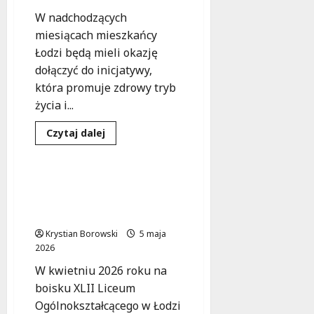
W nadchodzących
miesiącach mieszkańcy
Łodzi będą mieli okazję
dołączyć do inicjatywy,
która promuje zdrowy tryb
życia i...
Sport
Szkoła
Dowiedz
Czytaj dalej
się
Wydarzenia
więcej
o
Biegaj
w
Munduralni w akcji: III
Uroczysku
Wiosenny Turniej o
–
dołącz
Puchar Dyrektora w Łodzi
do
zdrowego
Krystian Borowski
5 maja
stylu
2026
życia!
W kwietniu 2026 roku na
boisku XLII Liceum
Ogólnokształcącego w Łodzi