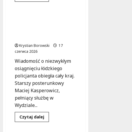
się
Wydarzenia
więcej
o
Łódź
na
Łódzki policjant
sportowo:
triumfuje na
Ekstremalne
atrakcje
Mistrzostwach Polski
z
Służb Mundurowych w BJJ
okazji
603.
Krystian Borowski
urodzin
17
miasta!
czerwca 2026
Wiadomość o niezwykłym
osiągnięciu łódzkiego
policjanta obiegła cały kraj.
Starszy posterunkowy
Maciej Kasperowicz,
pełniący służbę w
Wydziale...
Integracja
Sport
Dowiedz
Czytaj dalej
się
Wydarzenia
więcej
o