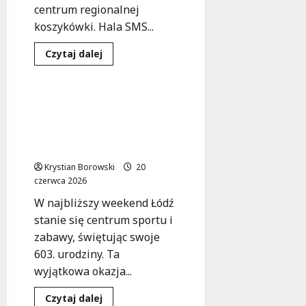
centrum regionalnej
koszykówki. Hala SMS...
Dowiedz
Czytaj dalej
się
Sport
Wydarzenia
więcej
o
Koszykówka
w
Łódź na sportowo:
Łodzi:
Ekstremalne atrakcje z
Emocje,
medale
okazji 603. urodzin
i
miasta!
nowe
talenty
Krystian Borowski
na
20
festiwalu
czerwca 2026
sportowym
W najbliższy weekend Łódź
stanie się centrum sportu i
zabawy, świętując swoje
603. urodziny. Ta
wyjątkowa okazja...
Policja
Sport
Dowiedz
Czytaj dalej