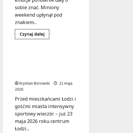
emocje ponownie dały o
sobie znać. Miniony
weekend upłynął pod
znakiem...
Dowiedz
Czytaj dalej
się
Sport
Wydarzenia
więcej
o
Bezpieczna
„Dycha
Sportowe emocje w
Justynów–
Łodzi: Utrudnienia w
Janówka”:
Policja
ruchu podczas
czuwa
ROSSMANN Run!
nad
biegaczami
Krystian Borowski
22 maja
2026
Przed mieszkańcami Łodzi i
gośćmi miasta intensywny
sportowy wieczór – już 23
maja 2026 roku centrum
Łodzi...