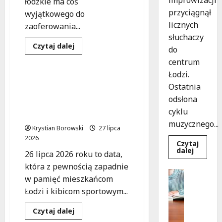
łódzkie ma coś
przyciągnął
wyjątkowego do
licznych
zaoferowania...
słuchaczy
Bezpieczeństwo
Sport
Dowiedz
Czytaj dalej
do
się
Wydarzenia
więcej
centrum
o
Odkryj
Łodzi.
Łódzkie:
Bezpieczne emocje na
Ostatnia
Darmowe
łódzkim stadionie: Policja
Spływy
odsłona
Kajakowe
w akcji podczas
na
cyklu
wielkiego meczu
Lato!
muzycznego...
Krystian Borowski
27 lipca
2026
Czytaj
Dowied
dalej
26 lipca 2026 roku to data,
się
więcej
która z pewnością zapadnie
o
Edukacja
Muzycz
w pamięć mieszkańcom
Praca
podróż
Łodzi i kibicom sportowym...
z
Rekrutac
The
N
Lucyan
Dowiedz
Czytaj dalej
Group:
a
się
Orienta
Sport
Wydarzenia