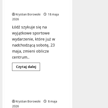
w
Bieg Rossmann Run 2026:
biegu:
Łódź w ruchu!
Rossmann
Run
Krystian Borowski
18 maja
2026
z
2026
atrakcjami
i
Łódź szykuje się na
zmianami
w
wyjątkowe sportowe
ruchu!
wydarzenie, które już w
nadchodzącą sobotę, 23
maja, zmieni oblicze
centrum...
Podróże
Sport
Dowiedz
Czytaj dalej
się
Wydarzenia
więcej
o
Bieg
Rossmann
Biegaj w Uroczysku –
Run
dołącz do zdrowego stylu
2026:
Łódź
życia!
w
ruchu!
Krystian Borowski
8 maja
2026