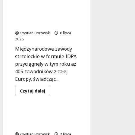
o
Strażackie
zmagania
Łódzki policjant na
w
podium Mistrzostw
Cudzynowicach:
Czarnocin
Europy IDPA 2026!
triumfuje!
Krystian Borowski
6 lipca
2026
Międzynarodowe zawody
strzeleckie w formule IDPA
przyciągnęły w tym roku aż
405 zawodników z całej
Europy, świadcząc...
Edukacja
Sport
Dowiedz
Czytaj dalej
się
Wydarzenia
więcej
o
Łódzki
policjant
Pływaj z radością: Kursy
na
pływania w Łodzi dla
podium
Mistrzostw
każdego!
Europy
IDPA
Krystian Borowski
2 lipca