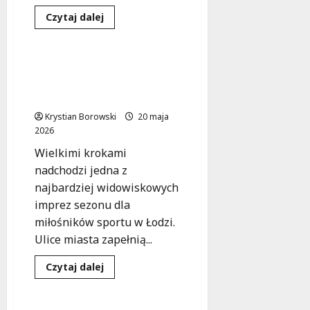
Dowiedz
Czytaj dalej
się
Sport
Wydarzenia
więcej
o
Sportowe
emocje
Łódź w biegu: Rossmann
w
Run 2026 z atrakcjami i
Łodzi:
Utrudnienia
zmianami w ruchu!
w
ruchu
Krystian Borowski
20 maja
podczas
2026
ROSSMANN
Run!
Wielkimi krokami
nadchodzi jedna z
najbardziej widowiskowych
imprez sezonu dla
miłośników sportu w Łodzi.
Ulice miasta zapełnią...
Dowiedz
Czytaj dalej
się
Sport
Wydarzenia
więcej
o
Łódź