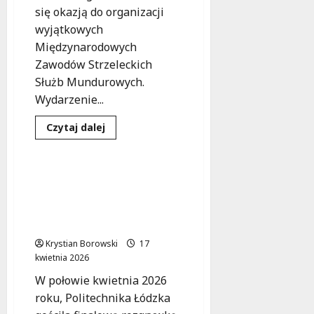
się okazją do organizacji
wyjątkowych
Międzynarodowych
Zawodów Strzeleckich
Służb Mundurowych.
Wydarzenie...
Edukacja
Sport
Dowiedz
Czytaj dalej
się
Wydarzenia
więcej
o
Łódzka
Policja
Sukces uczniów ZSP w
wśród
Szczercowie w
najlepszych
na
wojewódzkim finale
Międzynarodowych
turnieju policyjnego
Zawodach
Strzeleckich!
Krystian Borowski
17
kwietnia 2026
W połowie kwietnia 2026
roku, Politechnika Łódzka