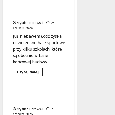
w
nowoczesne hale
Tuszynie:
Utrudnienia
sportowe dla młodych
w
sportowców!
ruchu
i
Krystian Borowski
zaproszenie
25
do
czerwca 2026
kibicowania!
Już niebawem Łódź zyska
nowoczesne hale sportowe
przy kilku szkołach, które
są obecnie w fazie
końcowej budowy....
Dowiedz
Czytaj dalej
się
Sport
Wydarzenia
więcej
o
Łódź
wkrótce
Sportowy Piknik z Policją
zyska
w Łodzi – dołącz do
nowoczesne
hale
rodzinnej zabawy!
sportowe
dla
Krystian Borowski
25
młodych
czerwca 2026
sportowców!