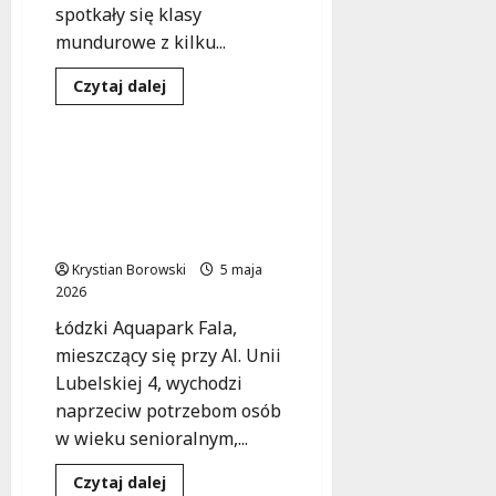
spotkały się klasy
mundurowe z kilku...
Seniorzy
Sport
Dowiedz
Czytaj dalej
się
Zdrowie
więcej
o
Munduralni
w
Wodne zajęcia dla
akcji:
seniorów w Aquaparku
III
Wiosenny
Fala – zdrowie i
Turniej
aktywność w jednym!
o
Puchar
Krystian Borowski
Dyrektora
5 maja
w
2026
Łodzi
Łódzki Aquapark Fala,
mieszczący się przy Al. Unii
Lubelskiej 4, wychodzi
naprzeciw potrzebom osób
w wieku senioralnym,...
Dowiedz
Czytaj dalej