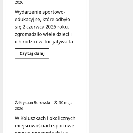
2026
Wydarzenie sportowo-
edukacyjne, które odbyło
się 2 czerwca 2026 roku,
zgromadziło wiele dzieci i
ich rodziców. Inicjatywa ta...
Dowiedz
Czytaj dalej
się
Sport
Wydarzenia
więcej
o
Policyjnym
okiem
Bezpieczna „Dycha
na
Justynów–Janówka”:
sport:
Retkińskie
Policja czuwa nad
przedszkolaki
biegaczami
uczą
się
Krystian Borowski
bezpieczeństwa
30 maja
2026
W Koluszkach i okolicznych
miejscowościach sportowe