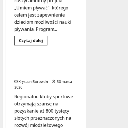
ruszył ambitny projekt
„Umiem pływać”, którego
celem jest zapewnienie
dzieciom możliwości nauki
pływania. Program...
Dowiedz
Czytaj dalej
się
Sport
Szkolenie
więcej
o
Darmowe
lekcje
Nowe fundusze dla
pływania
młodych sportowców w
dla
dzieci
Łódzkiem!
w
Łódzkiem
Krystian Borowski
30 marca
–
2026
nowa
szansa
Regionalne kluby sportowe
na
aktywność!
otrzymają szansę na
pozyskanie aż 800 tysięcy
złotych przeznaczonych na
rozwój młodzieżowego