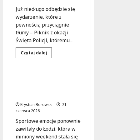
Już niedługo odbędzie się
wydarzenie, które z
pewnością przyciągnie
tłumy – Piknik z okazji
Święta Policji, któremu...
Dowiedz
Czytaj dalej
się
Sport
Wydarzenia
więcej
o
Sportowy
Piknik
Koszykówka w Łodzi:
z
Emocje, medale i nowe
Policją
w
talenty na festiwalu
Łodzi
sportowym
–
dołącz
Krystian Borowski
do
21
rodzinnej
czerwca 2026
zabawy!
Sportowe emocje ponownie
zawitały do Łodzi, która w
miniony weekend stała się