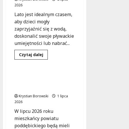
2026!
2026
Lato jest idealnym czasem,
aby dzieci mogły
zaprzyjaźnić się z wodą,
doskonalić swoje pływackie
umiejętności lub nabrać...
Dowiedz
Czytaj dalej
się
Sport
Wydarzenia
więcej
o
Pływaj
z
Rowerowy Rajd dla
radością:
Historii: 100 Lat
Kursy
pływania
Dzielnicowych w Policji
w
Łodzi
Krystian Borowski
1 lipca
dla
2026
każdego!
W lipcu 2026 roku
mieszkańcy powiatu
poddębickiego będą mieli