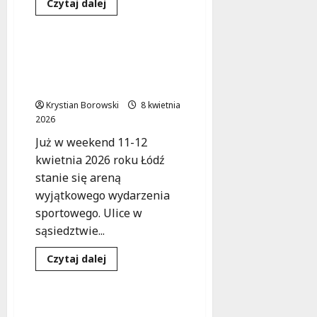
Dowiedz
Czytaj dalej
się
Sport
Wydarzenia
więcej
o
Rowerowa
uczta
Maraton Łódź: Ulice
w
zamknięte, a miasto
Skoszewach:
świętuj
tętni życiem!
600-
lecie
Krystian Borowski
8 kwietnia
na
2026
dwóch
kółkach!
Już w weekend 11-12
kwietnia 2026 roku Łódź
stanie się areną
wyjątkowego wydarzenia
sportowego. Ulice w
sąsiedztwie...
Dowiedz
Czytaj dalej
się
Sport
Wydarzenia
więcej
o
Maraton
Łódź:
Maraton w Łodzi 2026: Co