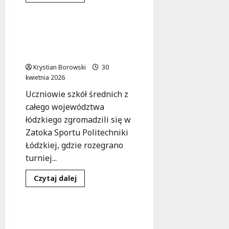
się
Sport
Wydarzenia
więcej
o
Wodne
zajęcia
Młodzi sportowcy w akcji:
dla
Turniej o Puchar
seniorów
w
Komendanta w Łodzi
Aquaparku
Fala
Krystian Borowski
30
–
kwietnia 2026
zdrowie
i
Uczniowie szkół średnich z
aktywność
w
całego województwa
jednym!
łódzkiego zgromadzili się w
Zatoka Sportu Politechniki
Łódzkiej, gdzie rozegrano
turniej...
Dowiedz
Czytaj dalej
się
Sport
Wydarzenia
więcej
o
Młodzi
sportowcy
Bieg Aleksandrowski
w
2026: Zdobądź medal i
akcji: