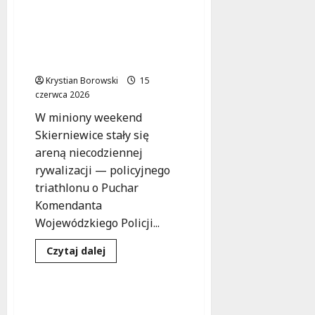
Łódzki
policjant
Policyjny Triathlon w
triumfuje
Skierniewicach: Sport,
na
Mistrzostwach
Współpraca i Zdrowie w
Polski
Mundurze
Służb
Mundurowych
Krystian Borowski
w
15
BJJ
czerwca 2026
W miniony weekend
Skierniewice stały się
areną niecodziennej
rywalizacji — policyjnego
triathlonu o Puchar
Komendanta
Wojewódzkiego Policji...
Dowiedz
Czytaj dalej
się
Sport
Wydarzenia
więcej
o
Policyjny
Triathlon
Rowerowy rajd dla
w