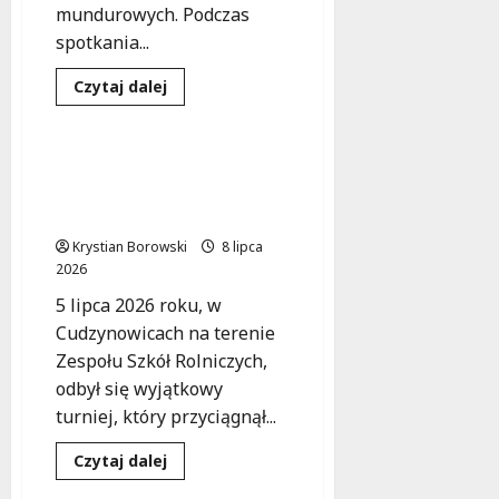
!
mundurowych. Podczas
T
5
spotkania...
a
sierpnia
6
l
2026
sierpnia
Dowiedz
Czytaj dalej
e
się
2026
Sport
Wydarzenia
więcej
n
o
t
Mistrzowie
służby
Strażackie zmagania w
y
i
Cudzynowicach:
!
sportu
uhonorowani
Czarnocin triumfuje!
w
Łodzi
Krystian Borowski
8 lipca
5
2026
sierpnia
2026
5 lipca 2026 roku, w
Cudzynowicach na terenie
Zespołu Szkół Rolniczych,
odbył się wyjątkowy
turniej, który przyciągnął...
Policja
Sport
Dowiedz
Czytaj dalej
się
Wydarzenia
więcej