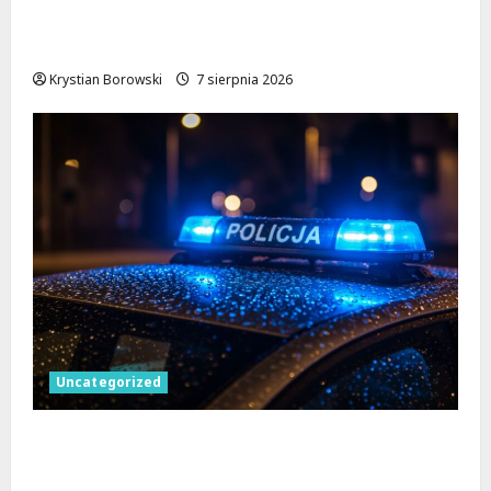
Kazimierskim – skorzystaj z
profesjonalnego wsparcia!
Krystian Borowski
7 sierpnia 2026
Uncategorized
Kobieta z dwoma pytonami na kąpielisku:
interwencja policji w Piotrkowie