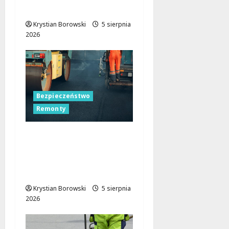
kierowców
Krystian Borowski
5 sierpnia
2026
Bezpieczeństwo
Remonty
Nocne zmiany na
ulicach Łodzi:
drogowcy malują pasy
dla bezpieczeństwa!
Krystian Borowski
5 sierpnia
2026