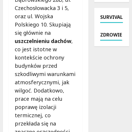
l
a
o
n
Czechosłowacka 3 i 5,
o
z
w
a
oraz ul. Wojska
g
u
SURVIVAL
i
m
i
j
Polskiego 10. Skupiają
e
i
c
e
c
n
się głównie na
ZDROWIE
z
n
i
a
uszczelnieniu dachów
,
n
o
e
k
e
co jest istotne w
w
K
ą
m
e
kontekście ochrony
a
p
i
f
z
i
budynków przed
e
o
i
e
szkodliwymi warunkami
s
t
m
l
z
e
atmosferycznymi, jak
i
i
k
l
wilgoć. Dodatkowo,
e
s
a
e
r
k
prace mają na celu
n
d
s
u
poprawę izolacji
i
o
k
:
a
k
termicznej, co
i
i
w
a
m
n
przekłada się na
Ł
n
–
t
znaczne oszczędności