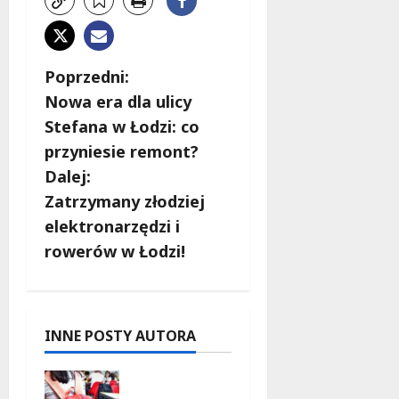
Z
Poprzedni:
Nowa era dla ulicy
o
Stefana w Łodzi: co
b
przyniesie remont?
Dalej:
a
Zatrzymany złodziej
c
elektronarzędzi i
rowerów w Łodzi!
z
w
p
INNE POSTY AUTORA
i
Czerwcow