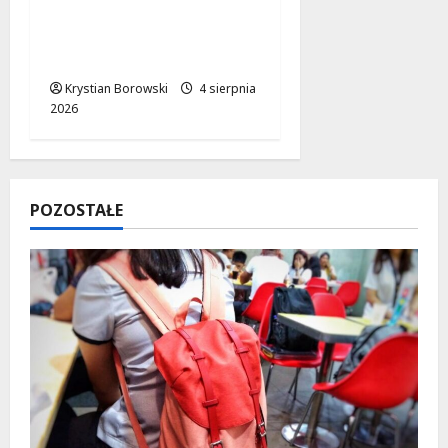
wojewódzkiej nr 716:
postępy w budowie na
horyzoncie
Krystian Borowski
4 sierpnia
2026
POZOSTAŁE