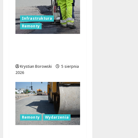
Infrastruktura
Remonty
Utrudnienia na A2: Jak
ominąć korki między
Łodzią a Warszawą?
Krystian Borowski
5 sierpnia
2026
Remonty
Wydarzenia
Nowa era dla drogi