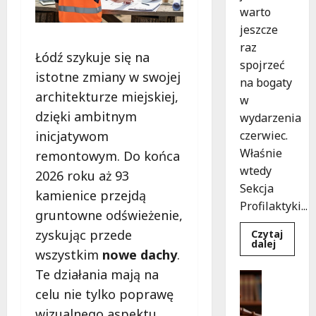
warto
jeszcze
raz
Łódź szykuje się na
spojrzeć
istotne zmiany w swojej
na bogaty
architekturze miejskiej,
w
dzięki ambitnym
wydarzenia
inicjatywom
czerwiec.
Właśnie
remontowym. Do końca
wtedy
2026 roku aż 93
Sekcja
kamienice przejdą
Profilaktyki...
gruntowne odświeżenie,
zyskując przede
Czytaj
Dowied
dalej
wszystkim
nowe dachy
.
się
więcej
Te działania mają na
o
Pomoc sp
Czerwc
Porady p
celu nie tylko poprawę
działani
profila
B
wizualnego aspektu
w