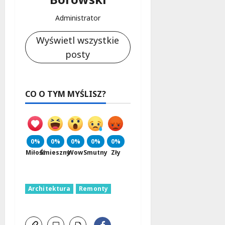
Administrator
Wyświetl wszystkie
posty
CO O TYM MYŚLISZ?
0%
0%
0%
0%
0%
Miłość
Śmieszny
Wow
Smutny
Zły
Architektura
Remonty