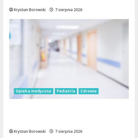
Trybunalskim
Krystian Borowski
7 sierpnia 2026
Opieka medyczna
Pediatria
Zdrowie
WOŚP przekazuje nowe fotele do
kangurowania dla szpitala w
Skierniewicach
Krystian Borowski
7 sierpnia 2026