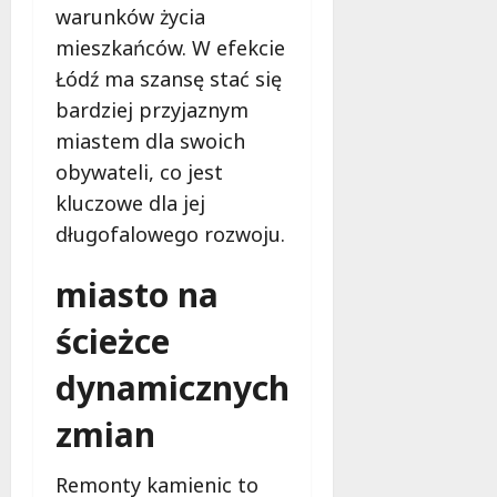
a
r
warunków życia
e
S
l
k
1
k
mieszkańców. W efekcie
n
o
5
i
Łódź ma szansę stać się
e
w
t
e
g
i
bardziej przyjaznym
y
r
o
e
miastem dla swoich
g
n
w
T
o
i
obywateli, co jest
s
r
d
e
p
y
kluczowe dla jej
n
w
a
b
długofalowego rozwoju.
i
i
r
u
!
c
c
n
miasto na
a
i
a
c
6
a
l
ścieżce
h
sierpnia
!
s
2026
k
dynamicznych
7
i
7
sierpnia
m
sierpnia
zmian
2026
2026
7
Remonty kamienic to
sierpnia