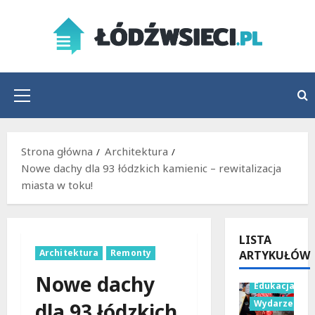
Przejdź
do
treści
Menu
główne
Strona główna
Architektura
Nowe dachy dla 93 łódzkich kamienic – rewitalizacja
miasta w toku!
LISTA
Architektura
Remonty
ARTYKUŁÓW
Bezpieczeńs
Nowe dachy
Edukacja
Wydarzenia
dla 93 łódzkich