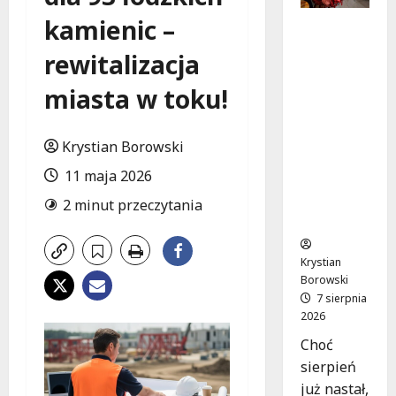
kamienic –
Czerwco
we
rewitalizacja
działania
profilakt
miasta w toku!
yczne w
Łodzi:
podsumo
Krystian Borowski
wanie dla
11 maja 2026
dzieci i
młodzież
2 minut przeczytania
y
Krystian
Borowski
7 sierpnia
2026
Choć
sierpień
już nastał,