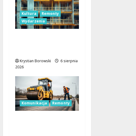
Kultura
Remonty
Wydarzenia
Pałac Silbersteinów w
Lisowicach: Renesans z
unijnym wsparciem!
Krystian Borowski
6 sierpnia
2026
Komunikacja
Remonty
Remont skrzyżowania
w Łodzi: Zmiany w
ruchu i utrudnienia dla