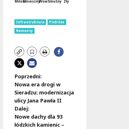
Miłość
Śmieszny
Wow
Smutny
Zły
Infrastruktura
Podróże
Remonty
Z
Poprzedni:
Nowa era drogi w
o
Sieradzu: modernizacja
b
ulicy Jana Pawła II
Dalej:
a
Nowe dachy dla 93
c
łódzkich kamienic –