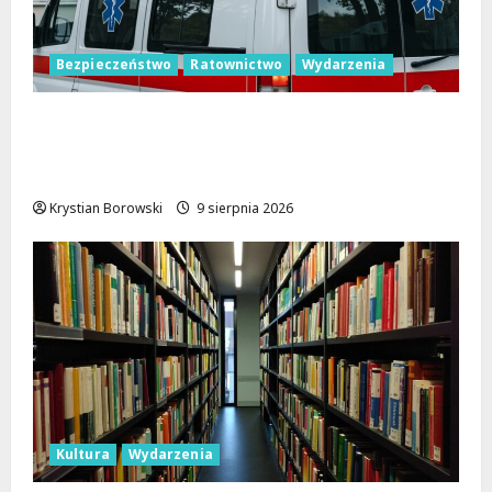
Bezpieczeństwo
Ratownictwo
Wydarzenia
Bezpieczne wakacje z WOPR. Sprzęt
kupiony dzięki Budżetowi Obywatelskiemu
Województwa Łódzkiego już ratuje życie
Krystian Borowski
9 sierpnia 2026
Kultura
Wydarzenia