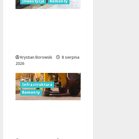
Inwestycje
Remonty
Nowa Era Drogi w
Józefowie i Rogowie:
Komfort i
Bezpieczeństwo dla
Mieszkańców!
Krystian Borowski
8 sierpnia
2026
Infrastruktura
Remonty
Rewolucja na ulicach
Brzezin: Mrocka i
Malownicza zyskają
nowy blask!