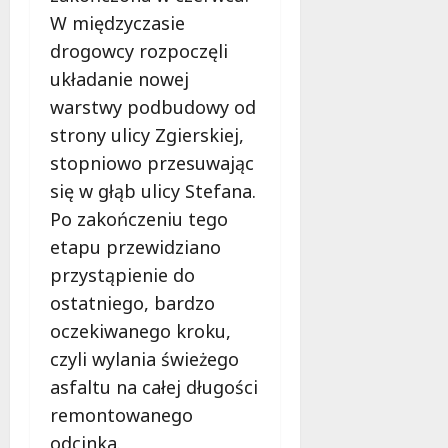
k
W międzyczasie
i
e
drogowcy rozpoczęli
g
układanie nowej
o
warstwy podbudowy od
j
strony ulicy Zgierskiej,
u
ż
stopniowo przesuwając
r
się w głąb ulicy Stefana.
a
Po zakończeniu tego
t
etapu przewidziano
u
j
przystąpienie do
e
ostatniego, bardzo
ż
oczekiwanego kroku,
y
c
czyli wylania świeżego
i
asfaltu na całej długości
e
remontowanego
odcinka.
9