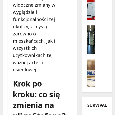
Wydarzen
widoczne zmiany w
K
B
o
wyglądzie i
e
n
funkcjonalności tej
z
c
okolicy, z myślą
p
e
Kultura
i
Wydarzen
r
zarówno o
e
G
t
mieszkańcach, jak i
c
r
y
wszystkich
z
y
w
n
i
użytkownikach tej
Ł
e
K
Policja
o
ważnej arterii
w
s
Poszukiw
d
osiedlowej.
Z
a
i
z
n
k
ą
i
Krok po
i
a
ż
:
k
c
k
K
kroku: co się
n
j
i
l
i
e
:
a
zmienia na
SURVIVAL
ę
z
T
r
c
W
y
n