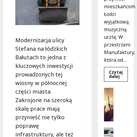
mieszkańcom
Łodzi
wyjątkową
muzyczną
ucztę. W
Modernizacja ulicy
przestrzeni
Stefana na łódzkich
Manufaktury,
Bałutach to jedna z
która od...
kluczowych inwestycji
Czytaj
prowadzonych tej
Dowied
dalej
się
wiosny w północnej
więcej
o
Koncerty
części miasta.
Jazzow
Wydarzen
Noce
Zakrojone na szeroką
w
L
Manufak
skalę prace mają
e
Kostka
i
t
przynieść nie tylko
Pisarcz
n
Zachwyc
poprawę
Łódź!
i
Bezpiecz
infrastruktury, ale też
e
Ratowni