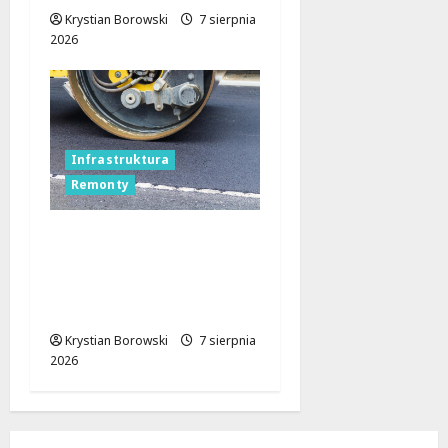
Krystian Borowski
7 sierpnia
2026
Infrastruktura
Remonty
Remonty na Stokach w
Łodzi trwają w
najlepsze! Czas na
Skalną i Dębowskiego
Krystian Borowski
7 sierpnia
2026