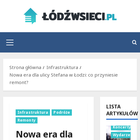
Przejdź
do
treści
Menu
główne
Strona główna
Infrastruktura
Nowa era dla ulicy Stefana w Łodzi: co przyniesie
remont?
LISTA
Infrastruktura
Podróże
ARTYKUŁÓW
Remonty
Koncerty
Nowa era dla
Wydarzenia