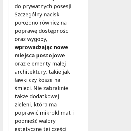
d
k
do prywatnych posesji.
k
k
l
i
i
i
i
Szczególny nacisk
m
B
e
s
położono również na
–
u
j
k
poprawę dostępności
s
d
B
a
p
ż
i
oraz wygody,
!
o
e
b
wprowadzając nowe
ł
t
l
10
miejsca postojowe
e
o
i
sierpnia
oraz elementy małej
c
w
o
2026
z
i
t
architektury, takie jak
n
O
e
ławki czy kosze na
o
b
c
śmieci. Nie zabraknie
ś
y
e
ć
także dodatkowej
w
w
a
zieleni, która ma
9
a
t
sierpnia
poprawić mikroklimat i
k
e
2026
podnieść walory
c
l
j
s
estetyczne tej części