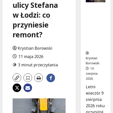
ulicy Stefana
Jazzowe
w Łodzi: co
Noce w
Manufak
przyniesie
turze:
Kostka i
remont?
Pisarczyk
Zachwyci
li Łódź!
Krystian Borowski
11 maja 2026
Krystian
Borowski
3 minut przeczytania
10
sierpnia
2026
Letni
wieczór 9
sierpnia
2026 roku
przyniósł