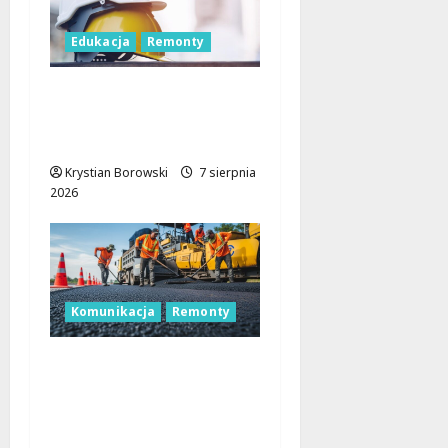
Edukacja
Remonty
Nowa era dla
zabytkowej szkoły na
Rokiciu w Łodzi
Krystian Borowski
7 sierpnia
2026
Komunikacja
Remonty
Remont Pabianickiej:
Nowa era komfortu w
Łodzi zaczyna się już w
sierpniu!