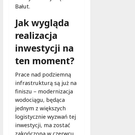
i
k
Bałut.
!
i
e
Jak wygląda
m
9
u
sierpnia
realizacja
W
2026
o
inwestycji na
j
e
ten moment?
w
ó
Prace nad podziemną
d
infrastrukturą są już na
z
t
finiszu – modernizacja
w
wodociągu, będąca
a
jednym z większych
Ł
logistycznie wyzwań tej
ó
d
inwestycji, ma zostać
z
zakończona w czerwcu.