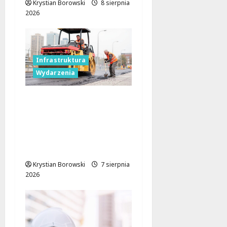
Krystian Borowski
8 sierpnia
2026
Infrastruktura
Wydarzenia
Powiat łódzki
wschodni.
Bezpieczniejsze drogi i
nowe inwestycje
drogowe
Krystian Borowski
7 sierpnia
2026