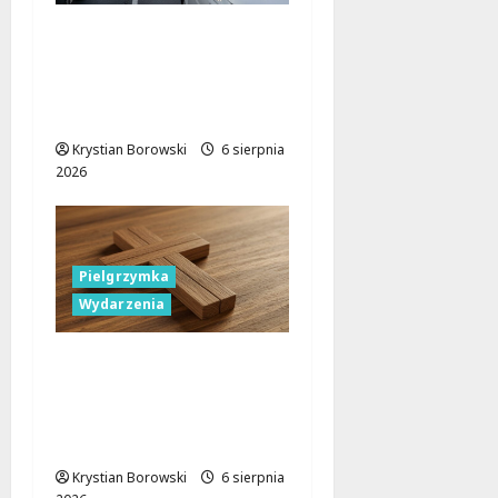
Gdzie znaleźć miejsce
parkingowe podczas
Biegu
Aleksandrowskiego?
Krystian Borowski
6 sierpnia
2026
Pielgrzymka
Wydarzenia
Pielgrzymka Diecezji
Płockiej w
Lutomiersku – Co
musisz wiedzieć?
Krystian Borowski
6 sierpnia