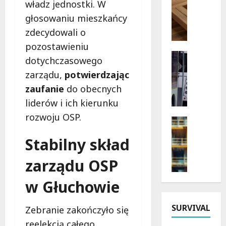
władz jednostki. W
P
n
głosowaniu mieszkańcy
i
a
zdecydowali o
e
l
l
e
pozostawieniu
g
ź
Transpor
dotychczasowego
r
Wydarzen
ć
zarządu,
potwierdzając
L
z
m
e
y
zaufanie
do obecnych
i
g
m
e
liderów i ich kierunku
e
k
j
rozwoju OSP.
n
a
Kultura
s
d
Remonty
D
c
Stabilny skład
Wydarzen
a
i
e
P
r
e
p
zarządu OSP
a
n
c
a
ł
e
e
r
w Głuchowie
a
a
z
k
c
u
j
i
S
SURVIVAL
t
Zebranie zakończyło się
i
n
i
o
P
g
reelekcją całego