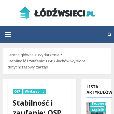
Przejdź
do
treści
Menu
główne
Strona główna
Wydarzenia
Stabilność i zaufanie: OSP Głuchów wybiera
dotychczasowy zarząd
LISTA
OSP
Wydarzenia
ARTYKUŁÓW
Stabilność i
Bezpieczeńs
Kąpieliska
zaufanie: OSP