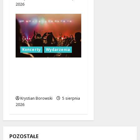
2026
Koncerty
Wydarzenia
Letnie Niedziele z
Jazzem w
Manufakturze: Odkryj
Młode Talenty!
Krystian Borowski
5 sierpnia
2026
POZOSTAŁE