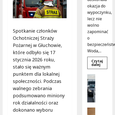
okazja do
wypoczynku,
lecz nie
wolno
Spotkanie członków
zapominać
Ochotniczej Straży
o
bezpieczeństw
Pożarnej w Głuchowie,
Woda,...
które odbyło się 17
stycznia 2026 roku,
Czytaj
Dowied
dalej
stało się ważnym
się
więcej
punktem dla lokalnej
o
Sport
Bezpiec
społeczności. Podczas
Wydarzen
chwile
nad
G
walnego zebrania
wodą:
d
Kluczo
podsumowano miniony
zasady,
z
które
rok działalności oraz
i
musisz
znać
e
dokonano wyboru
Pielgrzy
z
Wydarzen