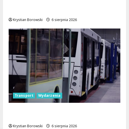
Pielgrzymka Diecezji Płockiej w
Lutomiersku – Co musisz wiedzieć?
Krystian Borowski
6 sierpnia 2026
Transport
Wydarzenia
Legendarne autobusy powracają: Ikarus-
Zemun na łódzkich trasach!
Krystian Borowski
6 sierpnia 2026