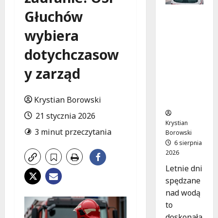
Głuchów
Bezpiecz
ne chwile
wybiera
nad
wodą:
dotychczasow
Kluczowe
zasady,
y zarząd
które
musisz
Krystian Borowski
znać
21 stycznia 2026
Krystian
3 minut przeczytania
Borowski
6 sierpnia
2026
Letnie dni
spędzane
nad wodą
to
doskonała