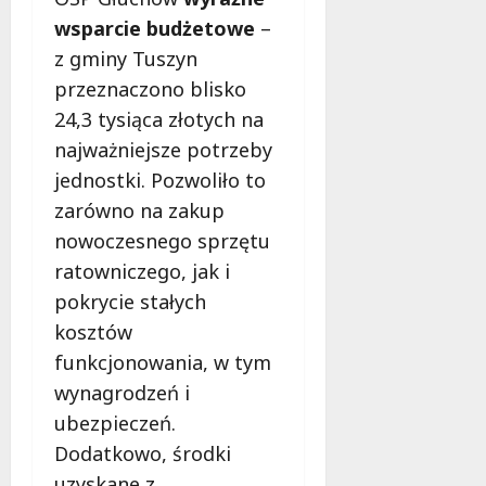
p
c
wsparcie budżetowe
–
a
h
z gminy Tuszyn
r
!
c
przeznaczono blisko
i
24,3 tysiąca złotych na
6
e
sierpnia
najważniejsze potrzeby
m
2026
jednostki. Pozwoliło to
!
zarówno na zakup
6
nowoczesnego sprzętu
sierpnia
ratowniczego, jak i
2026
pokrycie stałych
kosztów
funkcjonowania, w tym
wynagrodzeń i
ubezpieczeń.
Dodatkowo, środki
uzyskane z