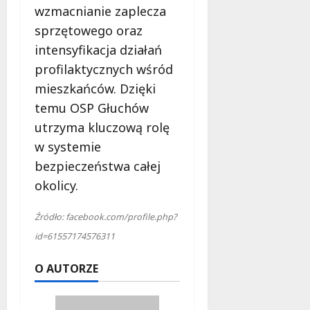
wzmacnianie zaplecza
sprzętowego oraz
intensyfikacja działań
profilaktycznych wśród
mieszkańców. Dzięki
temu OSP Głuchów
utrzyma kluczową rolę
w systemie
bezpieczeństwa całej
okolicy.
Źródło: facebook.com/profile.php?
id=61557174576311
O AUTORZE