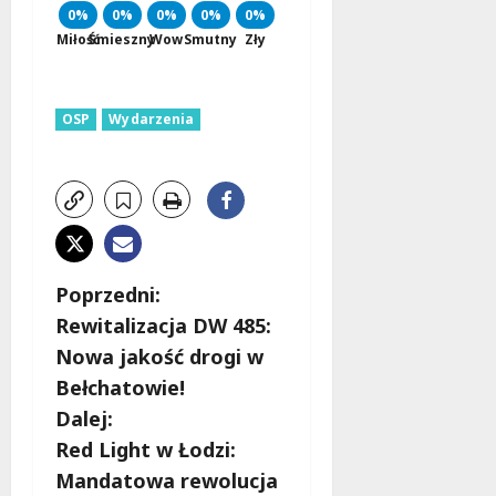
0%
0%
0%
0%
0%
Miłość
Śmieszny
Wow
Smutny
Zły
OSP
Wydarzenia
Z
Poprzedni:
Rewitalizacja DW 485:
o
Nowa jakość drogi w
b
Bełchatowie!
Dalej:
a
Red Light w Łodzi:
c
Mandatowa rewolucja