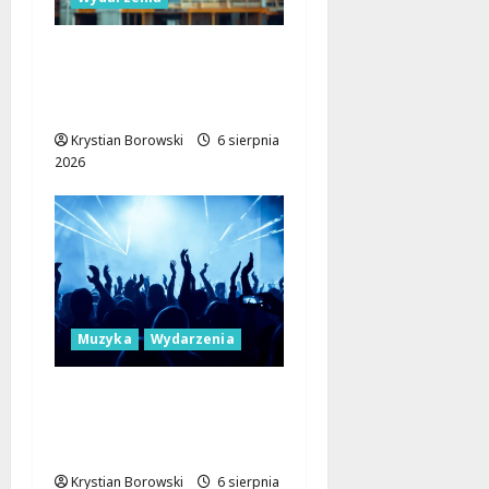
Pałac Silbersteinów w
Lisowicach: Renesans z
unijnym wsparciem!
Krystian Borowski
6 sierpnia
2026
Muzyka
Wydarzenia
Muzyczne Mosty dla
Pokoju: Dołącz do
Erasmus+!
Krystian Borowski
6 sierpnia