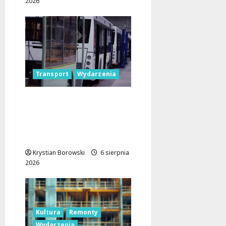
2026
Transport
Wydarzenia
Legendarne autobusy
powracają: Ikarus-
Zemun na łódzkich
trasach!
Krystian Borowski
6 sierpnia
2026
Kultura
Remonty
Wydarzenia