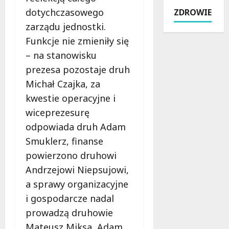
l
b
ł
o
dotychczasowego
ZDROWIE
b
u
o
w
e
zarządu jednostki.
s
c
e
r
y
k
Funkcje nie zmieniły się
p
s
p
i
o
– na stanowisku
t
o
e
d
prezesa pozostaje druh
e
w
j
c
i
Michał Czajka, za
r
w
z
n
a
L
a
kwestie operacyjne i
ó
c
u
s
wiceprezesurę
w
a
t
B
odpowiada druh Adam
w
j
o
i
L
ą
Smuklerz, finanse
m
e
i
:
i
g
powierzono druhowi
s
I
e
u
Andrzejowi Niepsujowi,
o
k
r
A
w
a sprawy organizacyjne
a
s
l
i
r
k
i gospodarcze nadal
e
c
u
u
k
prowadzą druhowie
a
s
–
s
Mateusz Miksa, Adam
c