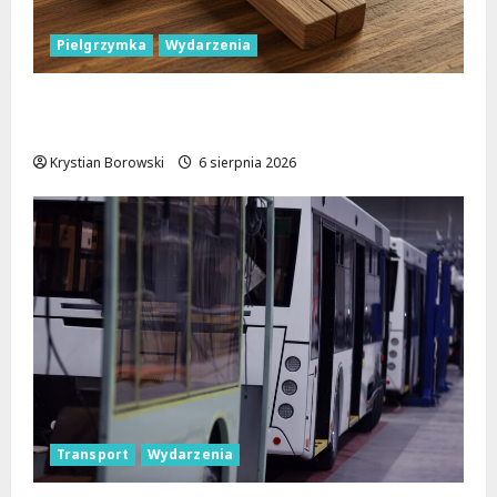
r
!
c
Pielgrzymka
Wydarzenia
i
6
e
sierpnia
Pielgrzymka Diecezji Płockiej w
m
2026
!
Lutomiersku – Co musisz wiedzieć?
Krystian Borowski
6 sierpnia 2026
6
sierpnia
2026
Transport
Wydarzenia