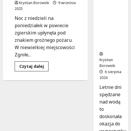
ne chwile
Krystian Borowski
9 września
nad
2025
wodą:
Noc z niedzieli na
Kluczowe
poniedziałek w powiecie
zasady,
zgierskim upłynęła pod
które
musisz
znakiem groźnego pożaru.
znać
W niewielkiej miejscowości
Zgniłe...
Krystian
Borowski
Dowiedz
Czytaj dalej
się
6 sierpnia
więcej
2026
o
Nocny
pożar
Letnie dni
w
spędzane
Zgierzu:
Mieszkańcy
nad wodą
w
akcji,
to
strażacy
ratują
doskonała
sytuację!
okazja do
wypoczynku,