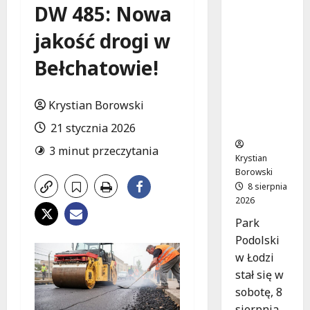
Joga na
DW 485: Nowa
trawie:
Bezpłatn
jakość drogi w
e
Bełchatowie!
warsztat
y w Parku
Podolski
Krystian Borowski
m w
Łodzi!
21 stycznia 2026
3 minut przeczytania
Krystian
Borowski
8 sierpnia
2026
Park
Podolski
w Łodzi
stał się w
sobotę, 8
sierpnia,