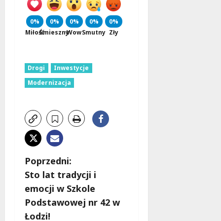
0%
0%
0%
0%
0%
Miłość
Śmieszny
Wow
Smutny
Zły
Drogi
Inwestycje
Modernizacja
Z
Poprzedni:
Sto lat tradycji i
o
emocji w Szkole
b
Podstawowej nr 42 w
Łodzi!