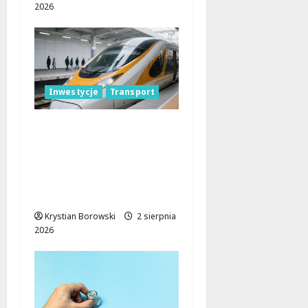
2026
Inwestycje
Transport
Nowoczesne pociągi
dla Łódzkiego. Szybkie,
dostępne dla każdego i
gotowe do zadań
specjalnych
Krystian Borowski
2 sierpnia
2026