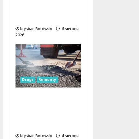
Metamorfoza
Olsztyńskiej: Nowy
Asfalt i Zieleń w Łodzi!
Krystian Borowski
6 sierpnia
2026
Drogi
Remonty
Nowe oblicze
Wodnego Rynku w
Łodzi: Modernizacja
dróg i wodociągów
ruszyła!
Krystian Borowski
4 sierpnia