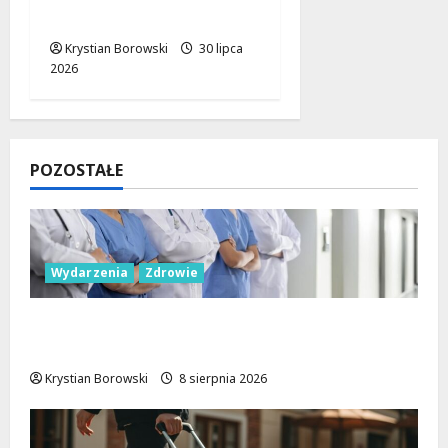
dzielnicy!
Krystian Borowski
30 lipca
2026
POZOSTAŁE
Wydarzenia
Zdrowie
Joga na trawie: Bezpłatne warsztaty w
Parku Podolskim w Łodzi!
Krystian Borowski
8 sierpnia 2026