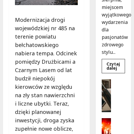
miejscem
wyjątkowego
Modernizacja drogi
wydarzenia
wojewódzkiej nr 485 na
dla
terenie powiatu
pasjonatów
bełchatowskiego
zdrowego
stylu...
nabiera tempa. Odcinek
pomiędzy Drużbicami a
Czytaj
Dowied
dalej
Czarnym Lasem od lat
się
więcej
budził niepokój
o
Turystyk
Joga
kierowców ze względu
Wydarzen
na
trawie:
S
na zły stan nawierzchni
Bezpłat
k
warszta
i liczne ubytki. Teraz,
w
a
Parku
dzięki planowanej
r
Podolsk
w
inwestycji, droga zyska
b
Kultura
Łodzi!
y
Wydarzen
zupełnie nowe oblicze,
D
p