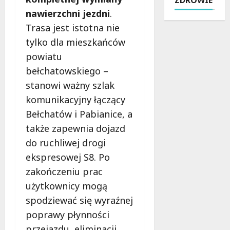
l
ó
T
r
nawierzchni jezdni
.
i
z
r
y
c
e
Trasa jest istotna nie
a
j
j
f
d
o
tylko dla mieszkańców
a
o
y
k
powiatu
w
w
c
o
2
bełchatowskiego –
i
j
l
0
e
a
stanowi ważny szlak
i
2
i
i
c
komunikacyjny łączący
6
R
N
e
Bełchatów i Pabianice, a
r
o
o
Ł
o
g
także zapewnia dojazd
w
o
k
o
o
d
do ruchliwej drogi
u
w
c
z
ekspresowej S8. Po
:
i
z
i
zakończeniu prac
i
e
e
n
n
:
użytkownicy mogą
s
a
t
K
n
j
spodziewać się wyraźnej
e
o
o
e
poprawy płynności
n
m
ś
d
s
przejazdu, eliminacji
f