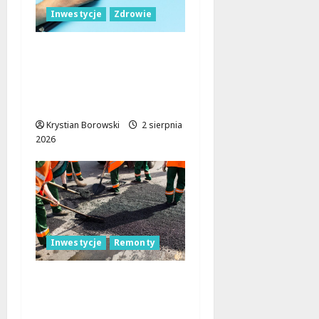
Inwestycje
Zdrowie
Łódź inwestuje w
zdrowie: nowoczesne
przychodnie i sprzęt
dla mieszkańców
Krystian Borowski
2 sierpnia
2026
Inwestycje
Remonty
Złotno w Łodzi:
Rewolucja drogowa,
która zmienia oblicze