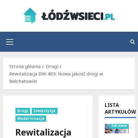
Przejdź
do
treści
Menu
główne
Strona główna
Drogi
Rewitalizacja DW 485: Nowa jakość drogi w
Bełchatowie!
LISTA
Drogi
Inwestycje
ARTYKUŁÓW
Wydarzenia
Modernizacja
Zdrowie
Rewitalizacja