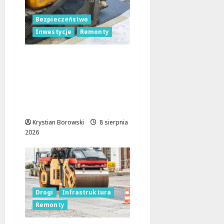
Bezpieczeństwo
Inwestycje
Remonty
Nowa Era Drogi w
Józefowie i Rogowie:
Komfort i
Bezpieczeństwo dla
Mieszkańców!
Krystian Borowski
8 sierpnia
2026
Drogi
Infrastruktura
Remonty