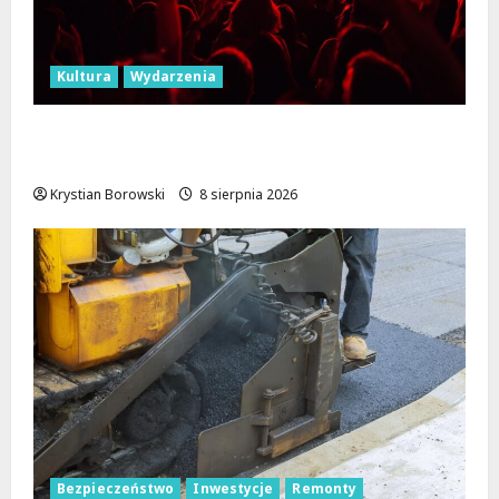
Kultura
Wydarzenia
Dożynki 2026 w Łódzkiem: Tradycja i
Nowoczesność w Sercu Regionu!
Krystian Borowski
8 sierpnia 2026
Bezpieczeństwo
Inwestycje
Remonty