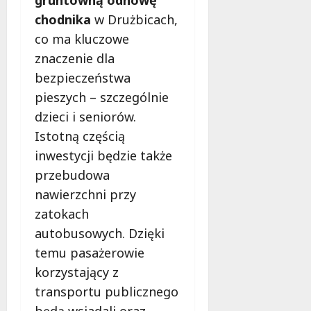
c
a
chodnika
w Drużbicach,
z
M
e
co ma kluczowe
i
s
e
znaczenie dla
n
s
bezpieczeństwa
e
z
pieszych – szczególnie
r
k
o
a
dzieci i seniorów.
z
ń
Istotną częścią
w
c
inwestycji będzie także
i
ó
przebudowa
ą
w
z
!
nawierzchni przy
a
zatokach
n
8
autobusowych. Dzięki
i
sierpnia
a
temu pasażerowie
2026
d
korzystający z
l
transportu publicznego
a
będą wsiadali oraz