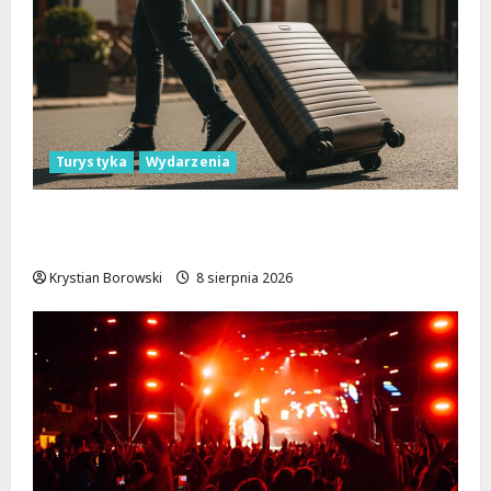
Turystyka
Wydarzenia
Skarby przyrody i historii: Odkryj okolice
Łodzi na jednodniowe wycieczki
Krystian Borowski
8 sierpnia 2026