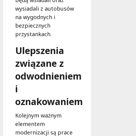
b
e
wysiadali z autobusów
z
na wygodnych i
p
bezpiecznych
i
przystankach.
e
c
z
Ulepszenia
e
związane z
ń
s
odwodnieniem
t
w
i
a
oznakowaniem
8
sierpnia
2026
Kolejnym ważnym
elementem
modernizacji są prace