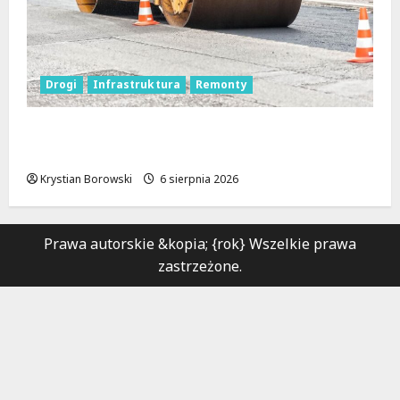
Drogi
Infrastruktura
Remonty
Metamorfoza Olsztyńskiej: Nowy Asfalt i
Zieleń w Łodzi!
Krystian Borowski
6 sierpnia 2026
Prawa autorskie &kopia; {rok} Wszelkie prawa
zastrzeżone.