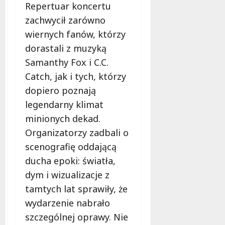
Repertuar koncertu
s
k
z
zachwycił zarówno
i
z
e
wiernych fanów, którzy
n
m
dorastali z muzyką
a
Samanthy Fox i C.C.
ć
6
Catch, jak i tych, którzy
sierpnia
2026
6
dopiero poznają
sierpnia
legendarny klimat
2026
minionych dekad.
Organizatorzy zadbali o
scenografię oddającą
ducha epoki: światła,
dym i wizualizacje z
tamtych lat sprawiły, że
wydarzenie nabrało
szczególnej oprawy. Nie