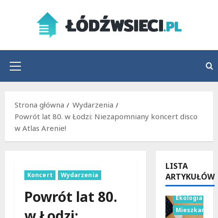
Przejdź
do
treści
Menu
główne
Strona główna
Wydarzenia
Powrót lat 80. w Łodzi: Niezapomniany koncert disco
w Atlas Arenie!
LISTA
Koncert
Wydarzenia
ARTYKUŁÓW
Budownictwo
Powrót lat 80.
Ekologia
Mieszkania
w Łodzi: