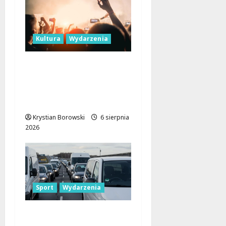
Kultura
Wydarzenia
Taneczne wieczory dla
seniorów w Łodzi:
Potańcówki pod
chmurką!
Krystian Borowski
6 sierpnia
2026
Sport
Wydarzenia
Gdzie znaleźć miejsce