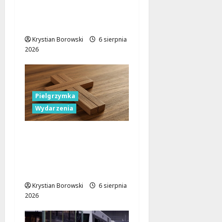
parkingowe podczas
Biegu
Aleksandrowskiego?
Krystian Borowski
6 sierpnia
2026
Pielgrzymka
Wydarzenia
Pielgrzymka Diecezji
Płockiej w
Lutomiersku – Co
musisz wiedzieć?
Krystian Borowski
6 sierpnia
2026