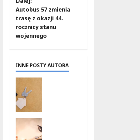
c
Dalej:
Autobus 57 zmienia
z
trasę z okazji 44.
w
rocznicy stanu
wojennego
p
i
s
INNE POSTY AUTORA
y
Ekologicz
ne
mieszkani
a w Łodzi
powstaną
w
Taneczne
rekordow
wieczory
e 15
dla
tygodni!