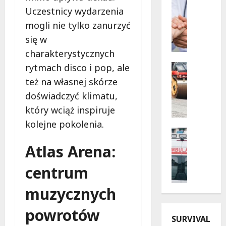
Profilak
Uczestnicy wydarzenia
z
Zdrowie
B
n
mogli nie tylko zanurzyć
e
e
się w
z
w
charakterystycznych
p
i
i
e
Drogi
rytmach disco i pop, ale
e
Infrastr
c
też na własnej skórze
Remonty
c
z
doświadczyć klimatu,
M
z
o
e
który wciąż inspiruje
n
r
t
a
y
kolejne pokolenia.
a
p
Bezpiecz
d
m
Kąpielisk
r
l
Atlas Arena:
o
B
z
a
r
e
y
s
centrum
f
z
s
e
o
p
z
n
muzycznych
z
i
ł
i
a
e
o
powrotów
o
O
SURVIVAL
c
ś
r