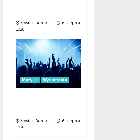
Lisowicach: Renesans z
unijnym wsparciem!
Krystian Borowski
6 sierpnia
2026
Muzyka
Wydarzenia
Muzyczne Mosty dla
Pokoju: Dołącz do
Erasmus+!
Krystian Borowski
6 sierpnia
2026