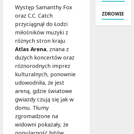
l
z
ć
ó
Występ Samanthy Fox
s
n
:
w
ZDROWIE
z
oraz C.C. Catch
e
B
w
t
c
e
przyciągnął do Łodzi
Ł
y
h
z
o
miłośników muzyki z
ń
w
p
d
różnych stron kraju.
s
i
ł
z
k
l
Atlas Arena
, znana z
a
i
i
e
t
:
dużych koncertów oraz
e
n
n
P
różnorodnych imprez
j
a
e
o
kulturalnych, ponownie
:
d
w
t
N
w
udowodniła, że jest
s
a
o
o
p
ń
areną, gdzie światowe
w
d
a
c
gwiazdy czują się jak w
y
ą
r
ó
A
domu. Tłumy
:
c
w
s
K
i
zgromadzone na
k
f
l
e
i
widowni pokazały, że
a
u
d
p
popularność hitów
l
c