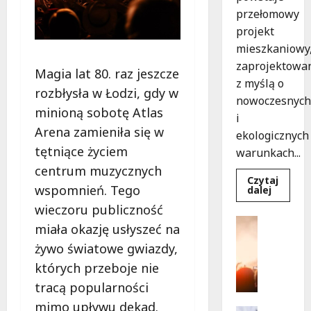
przełomowy
projekt
mieszkaniowy
zaprojektowa
Magia lat 80. raz jeszcze
z myślą o
rozbłysła w Łodzi, gdy w
nowoczesnych
minioną sobotę Atlas
i
Arena zamieniła się w
ekologicznych
tętniące życiem
warunkach...
centrum muzycznych
Czytaj
wspomnień. Tego
Dowied
dalej
się
wieczoru publiczność
więcej
o
Kultura
miała okazję usłyszeć na
Ekologi
Wydarzen
mieszka
żywo światowe gwiazdy,
w
T
Łodzi
a
których przeboje nie
powsta
w
n
tracą popularności
rekord
e
15
mimo upływu dekad.
tygodni
c