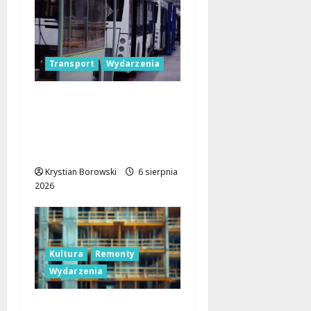
Transport
Wydarzenia
Legendarne autobusy
powracają: Ikarus-
Zemun na łódzkich
trasach!
Krystian Borowski
6 sierpnia
2026
Kultura
Remonty
Wydarzenia
Pałac Silbersteinów w