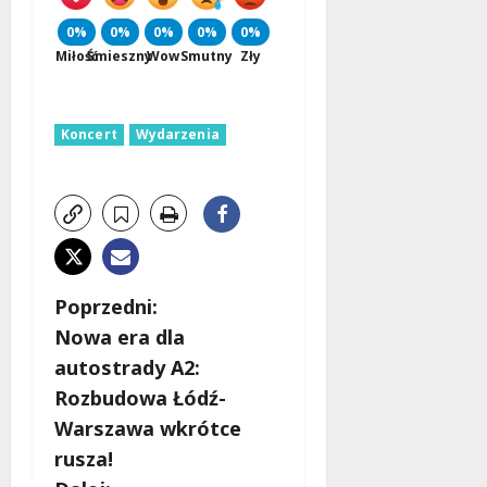
0%
0%
0%
0%
0%
Miłość
Śmieszny
Wow
Smutny
Zły
Koncert
Wydarzenia
Z
Poprzedni:
Nowa era dla
o
autostrady A2:
b
Rozbudowa Łódź-
Warszawa wkrótce
a
rusza!