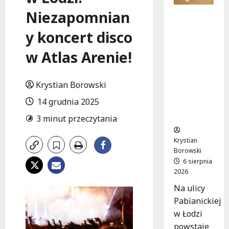
Niezapomnian
Ekologicz
ne
y koncert disco
mieszkan
ia w
w Atlas Arenie!
Łodzi
powstan
ą w
Krystian Borowski
rekordow
14 grudnia 2025
e 15
tygodni!
3 minut przeczytania
Krystian
Borowski
6 sierpnia
2026
Na ulicy
Pabianickiej
w Łodzi
powstaje