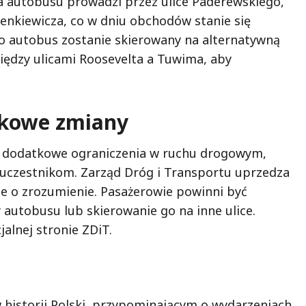
sa autobusu prowadzi przez ulice Paderewskiego,
ienkiewicza, co w dniu obchodów stanie się
o autobus zostanie skierowany na alternatywną
między ulicami Roosevelta a Tuwima, aby
tkowe zmiany
 dodatkowe ograniczenia w ruchu drogowym,
uczestnikom. Zarząd Dróg i Transportu uprzedza
je o zrozumienie. Pasażerowie powinni być
 autobusu lub skierowanie go na inne ulice.
jalnej stronie ZDiT.
historii Polski, przypominającym o wydarzeniach