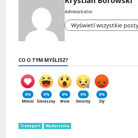
Krystian Borowski
Administrator
Wyświetl wszystkie post
CO O TYM MYŚLISZ?
0%
0%
0%
0%
0%
Miłość
Śmieszny
Wow
Smutny
Zły
Transport
Wydarzenia