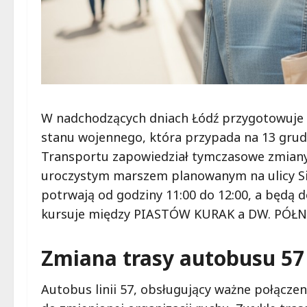
W nadchodzących dniach Łódź przygotowuje 
stanu wojennego, która przypada na 13 grudni
Transportu zapowiedział tymczasowe zmiany
uroczystym marszem planowanym na ulicy Sie
potrwają od godziny 11:00 do 12:00, a będą do
kursuje między PIASTÓW KURAK a DW. PÓŁ
Zmiana trasy autobusu 57
Autobus linii 57, obsługujący ważne połącze