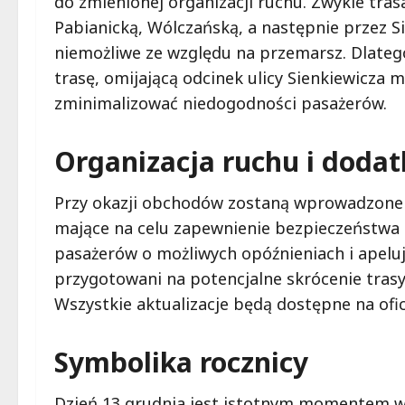
do zmienionej organizacji ruchu. Zwykle tra
Pabianicką, Wólczańską, a następnie przez S
niemożliwe ze względu na przemarsz. Dlateg
trasę, omijającą odcinek ulicy Sienkiewicza 
zminimalizować niedogodności pasażerów.
Organizacja ruchu i doda
Przy okazji obchodów zostaną wprowadzone
mające na celu zapewnienie bezpieczeństwa 
pasażerów o możliwych opóźnieniach i apelu
przygotowani na potencjalne skrócenie trasy
Wszystkie aktualizacje będą dostępne na ofic
Symbolika rocznicy
Dzień 13 grudnia jest istotnym momentem w 