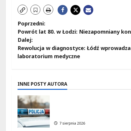
Z
Poprzedni:
Powrót lat 80. w Łodzi: Niezapomniany konc
o
Dalej:
b
Rewolucja w diagnostyce: Łódź wprowadza
laboratorium medyczne
a
c
z
INNE POSTY AUTORA
w
Zatrzymanie pary oszustów:
policyjna akcja w
p
Dolnośląskiem
i
7 sierpnia 2026