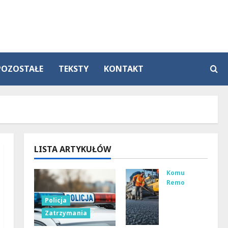
POZOSTAŁE
TEKSTY
KONTAKT
LISTA ARTYKUŁÓW
Komunikacja
Remonty
Re
Policja
mo
Zatrzymania
nt