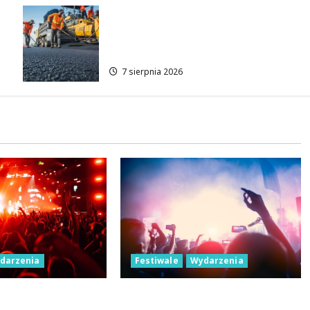
Remont Pabianickiej: Nowa
era komfortu w Łodzi zaczyna
się już w sierpniu!
7 sierpnia 2026
Festiwale
Wydarzenia
darzenia
Parada Wolności 2026:
azem: Nowa