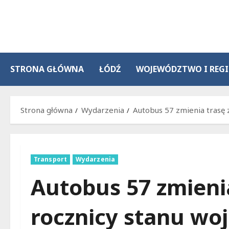
Przejdź
do
treści
STRONA GŁÓWNA
ŁÓDŹ
WOJEWÓDZTWO I REG
Strona główna
Wydarzenia
Autobus 57 zmienia trasę 
Transport
Wydarzenia
Autobus 57 zmienia
rocznicy stanu wo