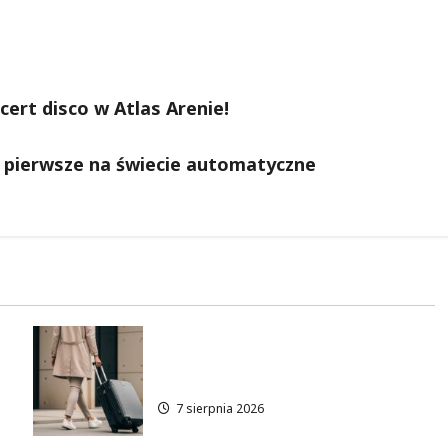
ert disco w Atlas Arenie!
 pierwsze na świecie automatyczne
Odkryj Łódzkie latem z ŁKA –
zniżki czekają!
7 sierpnia 2026