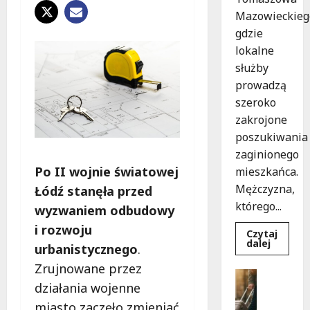
Mazowieckieg
gdzie
lokalne
służby
prowadzą
szeroko
zakrojone
poszukiwania
zaginionego
Po II wojnie światowej
mieszkańca.
Mężczyzna,
Łódź stanęła przed
którego...
wyzwaniem odbudowy
i rozwoju
Czytaj
Dowied
dalej
urbanistycznego
.
się
więcej
Zrujnowane przez
o
Bezpiecz
Zniknięc
działania wojenne
Góry
w
Tomasz
G
miasto zaczęło zmieniać