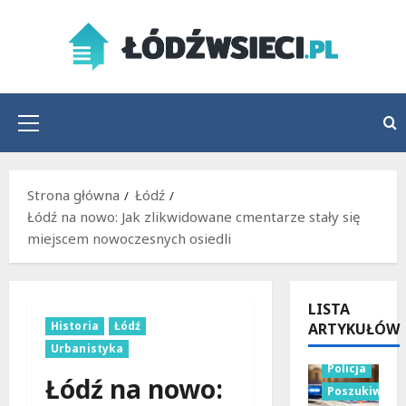
Przejdź
do
treści
Menu
główne
Strona główna
Łódź
Łódź na nowo: Jak zlikwidowane cmentarze stały się
miejscem nowoczesnych osiedli
LISTA
Historia
Łódź
ARTYKUŁÓW
Urbanistyka
Policja
Łódź na nowo:
Poszukiwani