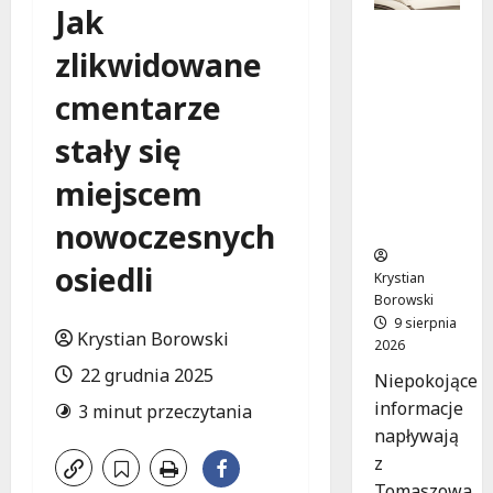
Jak
Zniknięci
zlikwidowane
e w
Tomaszo
cmentarze
wie
Mazowie
stały się
ckim –
społeczn
miejscem
ość w
akcji!
nowoczesnych
osiedli
Krystian
Borowski
9 sierpnia
Krystian Borowski
2026
22 grudnia 2025
Niepokojące
informacje
3 minut przeczytania
napływają
z
Tomaszowa