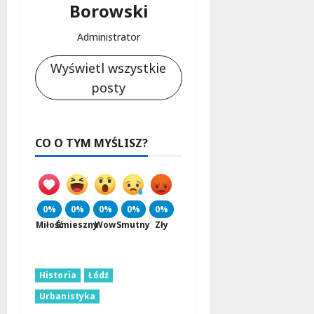
Borowski
Administrator
Wyświetl wszystkie
posty
CO O TYM MYŚLISZ?
0%
0%
0%
0%
0%
Miłość
Śmieszny
Wow
Smutny
Zły
Historia
Łódź
Urbanistyka