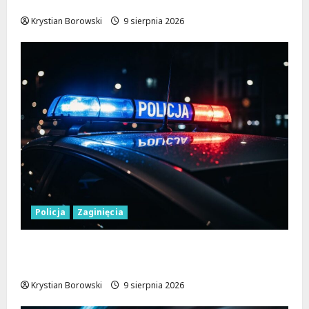
sobie bezpieczeństwo na szlakach
Krystian Borowski
9 sierpnia 2026
Policja
Zaginięcia
Zaginiony 27-latek z Wielunia – Policja
prosi o pomoc!
Krystian Borowski
9 sierpnia 2026