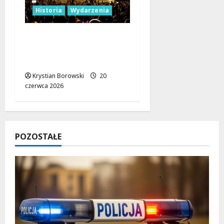
Historia
Wydarzenia
Festiwal REwolucja:
Łódź w hołdzie 121
latom walki o wolność
Krystian Borowski
20
czerwca 2026
POZOSTAŁE