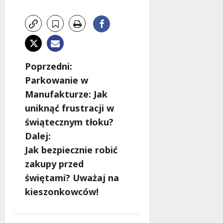
Z
Poprzedni:
Parkowanie w
o
Manufakturze: Jak
b
uniknąć frustracji w
świątecznym tłoku?
a
Dalej:
c
Jak bezpiecznie robić
zakupy przed
z
świętami? Uważaj na
w
kieszonkowców!
p