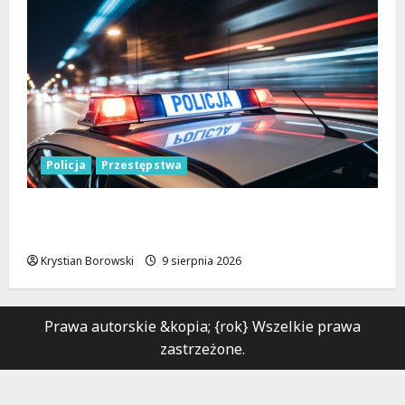
Policja
Przestępstwa
Recydywiści zatrzymani po brutalnym
napadzie w Łodzi
Krystian Borowski
9 sierpnia 2026
Prawa autorskie &kopia; {rok} Wszelkie prawa
zastrzeżone.