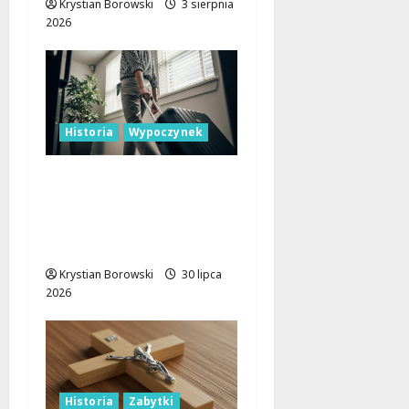
Krystian Borowski
3 sierpnia
2026
Historia
Wypoczynek
Lato w Łodzi sprzed
lat: wspomnienia z
wczasów, kolonii i
kąpielisk
Krystian Borowski
30 lipca
2026
Historia
Zabytki