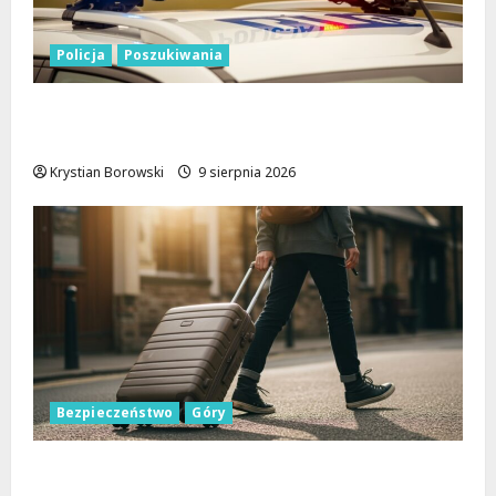
Policja
Poszukiwania
Zniknięcie w Tomaszowie Mazowieckim –
społeczność w akcji!
Krystian Borowski
9 sierpnia 2026
Bezpieczeństwo
Góry
Górskie przygody bez ryzyka: jak zapewnić