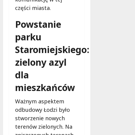
i
a
części miasta.
m
c
w
h
Ł
Powstanie
o
9
parku
d
sierpnia
z
2026
Staromiejskiego:
i
!
zielony azyl
8
dla
sierpnia
2026
mieszkańców
Ważnym aspektem
odbudowy Łodzi było
stworzenie nowych
terenów zielonych. Na