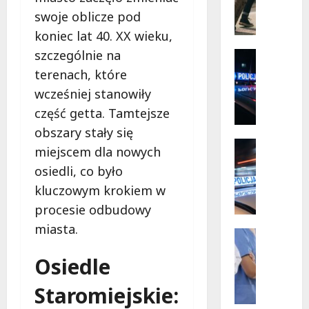
Mazowi
ó
–
swoje oblicze pod
społecz
r
w
koniec lat 40. XX wieku,
s
akcji!
k
szczególnie na
Policja
i
Zaginięci
terenach, które
Z
e
wcześniej stanowiły
a
p
część getta. Tamtejsze
g
r
i
z
obszary stały się
n
y
Policja
miejscem dla nowych
i
Przestęp
g
osiedli, co było
R
o
o
e
n
kluczowym krokiem w
d
c
y
y
procesie odbudowy
y
2
b
miasta.
d
7
Wydarze
e
y
Zdrowie
-
z
Osiedle
J
w
l
r
o
i
a
y
Staromiejskie:
g
ś
t
z
a
c