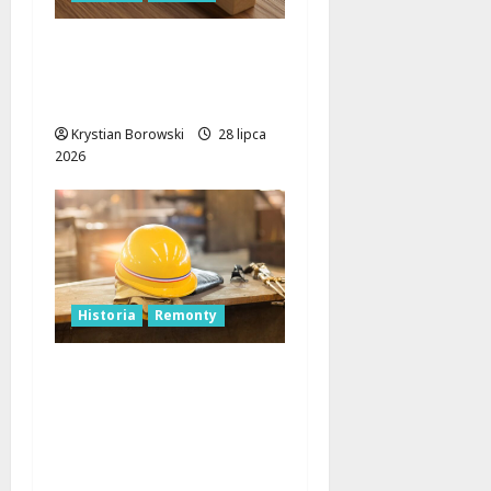
Kiernozia: Gotycka
Perła Łódzkiego z
Tajemnicami w Krypcie
Krystian Borowski
28 lipca
2026
Historia
Remonty
Łagiewnicka w Łodzi
zyska nowe życie!
Remont z
poszanowaniem
historii