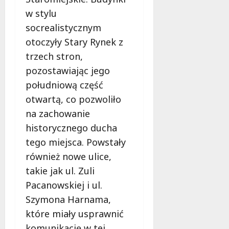
r
y
o
e
w stylu
s
m
s
z
socrealistycznym
z
n
i
p
t
a
otoczyły Stary Rynek z
o
i
a
p
p
e
trzech stron,
t
a
o
c
pozostawiając jego
y
d
m
z
południową część
w
z
o
e
P
i
c
otwartą, co pozwoliło
ń
a
e
!
s
na zachowanie
r
w
t
historycznego ducha
k
Ł
w
9
u
tego miejsca. Powstały
o
o
sierpnia
P
d
2026
n
również nowe ulice,
o
z
a
takie jak ul. Zuli
d
i
s
Pacanowskiej i ul.
o
z
l
Szymona Harnama,
l
9
s
sierpnia
a
które miały usprawnić
k
2026
k
komunikację w tej