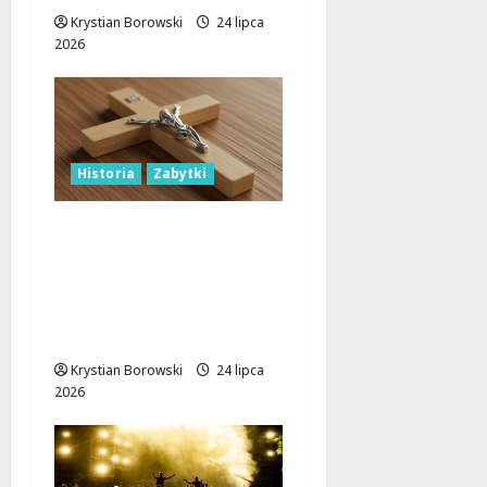
Krystian Borowski
24 lipca
2026
Historia
Zabytki
Tajemnice kościoła św.
Jakuba: Świadek
historii Polski w
Piotrkowie
Trybunalskim
Krystian Borowski
24 lipca
2026