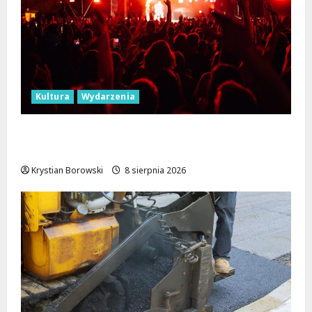
Kultura
Wydarzenia
Dożynki 2026 w Łódzkiem: Tradycja i
Nowoczesność w Sercu Regionu!
Krystian Borowski
8 sierpnia 2026