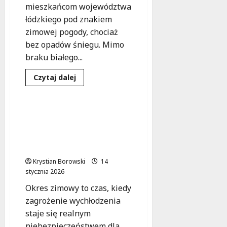
mieszkańcom województwa
łódzkiego pod znakiem
zimowej pogody, chociaż
bez opadów śniegu. Mimo
braku białego...
Pomoc społeczna
Dowiedz
Czytaj dalej
się
Zdarzenia
więcej
o
Mroźne
wyzwania
Mieszkańcy Zarzęcina i
na
policja uratowali 22-latka
drogach
Łódzkiego.
przed wychłodzeniem w
Służby
zimowej nocy
walczą
z
Krystian Borowski
oblodzeniem.
14
stycznia 2026
Okres zimowy to czas, kiedy
zagrożenie wychłodzenia
staje się realnym
niebezpieczeństwem dla