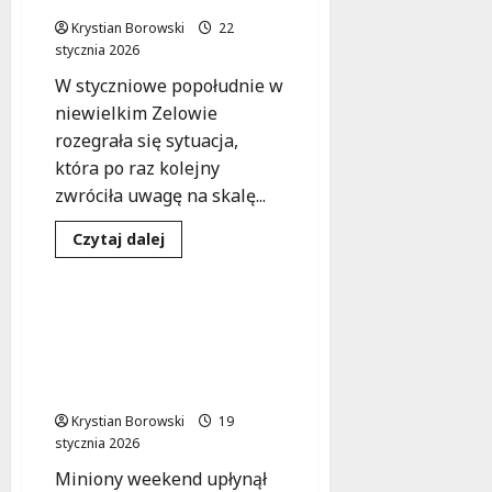
mroźną
Krystian Borowski
noc
22
stycznia 2026
W styczniowe popołudnie w
niewielkim Zelowie
rozegrała się sytuacja,
która po raz kolejny
zwróciła uwagę na skalę...
Bezpieczeństwo
Drogi
Dowiedz
Czytaj dalej
się
Zdarzenia
więcej
o
Czujność
i
Mroźne wyzwania na
szybka
drogach Łódzkiego.
reakcja:
Jak
Służby walczą z
policjantki
oblodzeniem.
z
Zelowa
Krystian Borowski
uratowały
19
życie
stycznia 2026
w
kryzysie
Miniony weekend upłynął
emocjonalnym