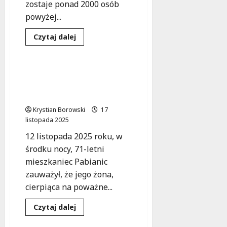
zostaje ponad 2000 osób
powyżej...
Bezpieczeństwo
Dowiedz
Czytaj dalej
się
Zdarzenia
więcej
o
Bezpieczni
seniorzy:
Nocne poszukiwania 72-
Każda
latki zakończone
chwila
może
sukcesem
uratować
życie!
Krystian Borowski
17
listopada 2025
12 listopada 2025 roku, w
środku nocy, 71-letni
mieszkaniec Pabianic
zauważył, że jego żona,
cierpiąca na poważne...
Bezpieczeństwo
Dowiedz
Czytaj dalej
się
Pomoc
Zdarzenia
więcej