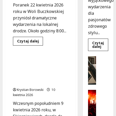
wyjątkowego
Poranek 22 kwietnia 2026
wydarzenia
roku w Woli Buczkowskiej
dla
przyniósł dramatyczne
pasjonatów
wydarzenia na lokalnej
zdrowego
drodze. Około godziny 8:00...
stylu...
Bezpieczeństwo
Dowiedz
Czytaj dalej
Czytaj
się
Dowied
dalej
Policja
Zdarzenia
więcej
się
o
więcej
Dramatyczna
o
Turystyk
kolizja
Obywatelska interwencja
Joga
w
Wydarzen
na
ratuje życie w
Woli
trawie:
S
Buczkowskiej:
Skierniewicach:
Bezpłat
Dachowanie
k
warszta
nietrzeźwy kierowca
po
w
a
nieustąpieniu
Parku
zatrzymany
pierwszeństwa
r
Podolsk
w
Krystian Borowski
10
b
Kultura
Łodzi!
kwietnia 2026
y
Wydarzen
D
p
Wczesnym popołudniem 9
o
r
kwietnia 2026 roku, w
ż
z