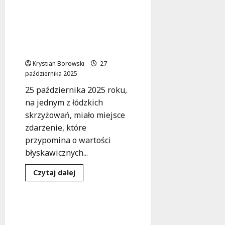
o
Nocne
poszukiwania
Bohaterski policjant z
72-
Łodzi uratował życie
latki
zakończone
nieprzytomnej kobiety w
sukcesem
czasie wolnym od służby
Krystian Borowski
27
października 2025
25 października 2025 roku,
na jednym z łódzkich
skrzyżowań, miało miejsce
zdarzenie, które
przypomina o wartości
błyskawicznych...
Bezpieczeństwo
Dowiedz
Czytaj dalej
się
Zdarzenia
więcej
o
Bohaterski
policjant
Zainstaluj czujkę i chroń
z
swoje życie!
Łodzi