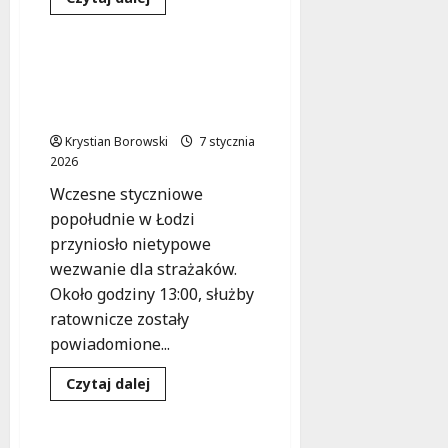
się
Zdarzenia
więcej
o
Makabryczne
odkrycie
Heroiczna akcja: koń
w
uratowany z lodowatego
Bolimowie:
16
stawu w Łodzi
psów
martwych,
Krystian Borowski
7 stycznia
51
2026
w
potrzebie
Wczesne styczniowe
ratunku
popołudnie w Łodzi
przyniosło nietypowe
wezwanie dla strażaków.
Około godziny 13:00, służby
ratownicze zostały
powiadomione...
Bezpieczeństwo
Pomoc społeczna
Dowiedz
Czytaj dalej
się
Zdarzenia
więcej
o
Heroiczna