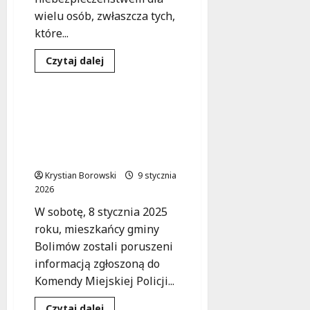
wielu osób, zwłaszcza tych,
które...
Ochrona zwierząt
Dowiedz
Czytaj dalej
się
Zdarzenia
więcej
o
Mieszkańcy
Zarzęcina
Makabryczne odkrycie w
i
Bolimowie: 16 psów
policja
uratowali
martwych, 51 w
22-
potrzebie ratunku
latka
przed
Krystian Borowski
wychłodzeniem
9 stycznia
w
2026
zimowej
nocy
W sobotę, 8 stycznia 2025
roku, mieszkańcy gminy
Bolimów zostali poruszeni
informacją zgłoszoną do
Komendy Miejskiej Policji...
Ratownictwo
Dowiedz
Czytaj dalej