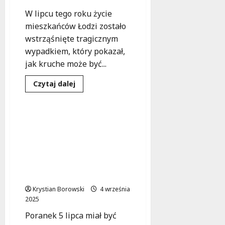
W lipcu tego roku życie
mieszkańców Łodzi zostało
wstrząśnięte tragicznym
wypadkiem, który pokazał,
jak kruche może być...
Dowiedz
Czytaj dalej
się
Wypadki
Zdarzenia
więcej
o
Poranny
kurs
Matka w śpiączce po
taksówki,
wypadku taksówki –
który
odmienił
rodzina walczy o jej
życie:
powrót do zdrowia i
Agnieszka
walczy
zbiera fundusze na
o
zdrowie,
leczenie
a
mąż
Krystian Borowski
4 września
nie
2025
traci
nadziei
Poranek 5 lipca miał być