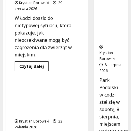
Bezpłatn
Krystian Borowski
29
e
czerwca 2026
warsztat
W Łodzi doszło do
y w Parku
nietypowej sytuacji, która
Podolski
m w
pokazuje, jak
Łodzi!
nieoczekiwane mogą być
zagrożenia dla zwierząt w
Krystian
miejskim...
Borowski
8 sierpnia
Policja
Wypadki
Dowiedz
Czytaj dalej
się
2026
Zdarzenia
więcej
o
Park
Policja
uwalnia
Podolski
Dramatyczna kolizja w
kotka
Woli Buczkowskiej:
w Łodzi
uwięzionego
pod
Dachowanie po
stał się w
maską
nieustąpieniu
auta
sobotę, 8
w
pierwszeństwa
upalny
sierpnia,
dzień
Krystian Borowski
22
miejscem
kwietnia 2026