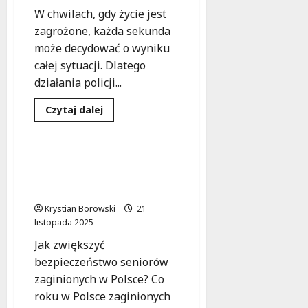
W chwilach, gdy życie jest
zagrożone, każda sekunda
może decydować o wyniku
całej sytuacji. Dlatego
działania policji...
Bezpieczeństwo
Dowiedz
Czytaj dalej
się
Pomoc
Zdarzenia
więcej
o
Seniorka
odnaleziona!
Bezpieczni seniorzy:
Sukces
Każda chwila może
akcji
ratunkowej
uratować życie!
w
Brąszewicach
Krystian Borowski
21
listopada 2025
Jak zwiększyć
bezpieczeństwo seniorów
zaginionych w Polsce? Co
roku w Polsce zaginionych