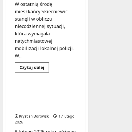
W ostatnią środę
p
mieszkańcy Skierniewic
i
e
stanęli w obliczu
c
niecodziennej sytuacji,
z
która wymagała
e
natychmiastowej
ń
mobilizacji lokalnej policji.
s
W...
t
w
Pomoc
Zdarzenia
Dowiedz
Czytaj dalej
a
się
Zdrowie
więcej
o
Zaginione
8
w
Dyżurny po służbie
sierpnia
Skierniewicach:
uratował życie 45-
Policja
2026
w
letniego mężczyzny na
akcji!
mroźnym polu
Krystian Borowski
17 lutego
2026
8 lutego 2026 roku, późnym