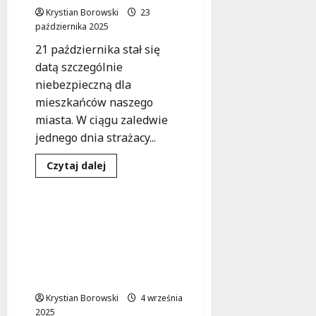
uratował
Krystian Borowski
23
życie
nieprzytomnej
października 2025
kobiety
w
21 października stał się
czasie
wolnym
datą szczególnie
od
niebezpieczną dla
służby
mieszkańców naszego
miasta. W ciągu zaledwie
jednego dnia strażacy...
Dowiedz
Czytaj dalej
się
Wypadki
Zdarzenia
więcej
o
Zainstaluj
czujkę
Poranny kurs taksówki,
i
który odmienił życie:
chroń
swoje
Agnieszka walczy o
życie!
zdrowie, a mąż nie traci
nadziei
Krystian Borowski
4 września
2025