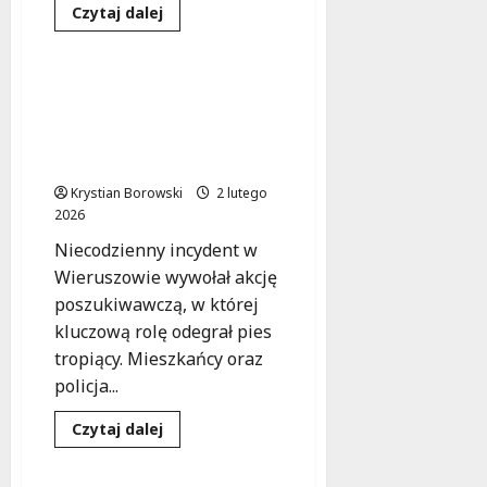
Bezpieczeństwo
Dowiedz
Czytaj dalej
się
Pomoc
Zdarzenia
więcej
o
Odpowie
za
Zimowa noc w
znęcanie
Wieruszowie: Policja i
się
nad
pies tropiący ratują
zwierzętami
zaginionego mężczyznę
Krystian Borowski
2 lutego
2026
Niecodzienny incydent w
Wieruszowie wywołał akcję
poszukiwawczą, w której
kluczową rolę odegrał pies
tropiący. Mieszkańcy oraz
policja...
Pomoc społeczna
Dowiedz
Czytaj dalej
się
Zdarzenia
więcej
o