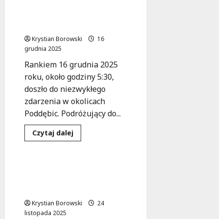
akcja:
Bohaterska reakcja na
koń
zagubioną seniorkę w
uratowany
z
Poddębicach
lodowatego
stawu
Krystian Borowski
16
w
grudnia 2025
Łodzi
Rankiem 16 grudnia 2025
roku, około godziny 5:30,
doszło do niezwykłego
zdarzenia w okolicach
Poddębic. Podróżujący do...
Poszukiwania
Dowiedz
Czytaj dalej
się
Zdarzenia
więcej
o
Bohaterska
reakcja
Seniorka odnaleziona!
na
Sukces akcji ratunkowej
zagubioną
seniorkę
w Brąszewicach
w
Poddębicach
Krystian Borowski
24
listopada 2025