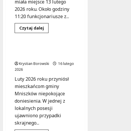
miała miejsce 13 lutego
2026 roku. Około godziny
11:20 funkcjonariusze z...
Ochrona zwierząt
Dowiedz
Czytaj dalej
się
Zdarzenia
więcej
o
Zagubiona
seniorka
Odpowie za znęcanie się
w
nad zwierzętami
potrzebie
–
Krystian Borowski
16 lutego
czas
na
2026
większą
odpowiedzialność
Luty 2026 roku przyniósł
społeczną!
mieszkańcom gminy
Mniszków niepokojące
doniesienia. W jednej z
lokalnych posesji
ujawniono przypadki
skrajnego...