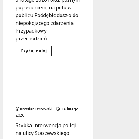
popołudniem, na polu w
pobliżu Poddębic doszło do
niepokojącego zdarzenia.
Przypadkowy
przechodzień...
Bezpieczeństwo
Dowiedz
Czytaj dalej
się
Zdarzenia
więcej
o
Dyżurny
po
Zagubiona seniorka w
służbie
potrzebie – czas na
uratował
życie
większą
45-
odpowiedzialność
letniego
mężczyzny
społeczną!
na
mroźnym
Krystian Borowski
16 lutego
polu
2026
Szybka interwencja policji
na ulicy Staszewskiego