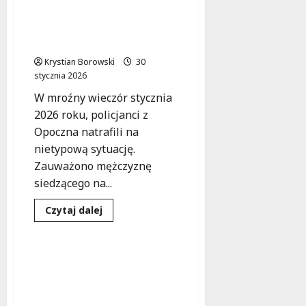
Zimowa
noc
Policjanci z Opoczna
w
ratują życie mężczyzny w
Wieruszowie:
Policja
mroźną noc
i
pies
Krystian Borowski
30
tropiący
stycznia 2026
ratują
zaginionego
W mroźny wieczór stycznia
mężczyznę
2026 roku, policjanci z
Opoczna natrafili na
nietypową sytuację.
Zauważono mężczyznę
siedzącego na...
Kryzys emocjonalny
Dowiedz
Czytaj dalej
się
Zdarzenia
więcej
o
Policjanci
z
Czujność i szybka reakcja:
Opoczna
Jak policjantki z Zelowa
ratują
życie
uratowały życie w
mężczyzny
kryzysie emocjonalnym
w