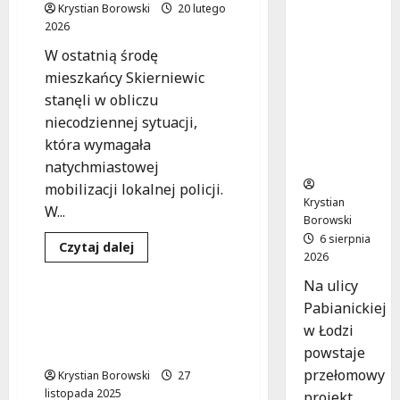
ne
Krystian Borowski
20 lutego
mieszkan
2026
ia w
W ostatnią środę
Łodzi
mieszkańcy Skierniewic
powstan
stanęli w obliczu
ą w
rekordow
niecodziennej sytuacji,
e 15
która wymagała
tygodni!
natychmiastowej
mobilizacji lokalnej policji.
Krystian
W...
Borowski
Bezpieczeństwo
6 sierpnia
Poszukiwania
Dowiedz
Czytaj dalej
2026
się
Wydarzenia
więcej
o
Na ulicy
Zaginione
Pabianickiej
w
Sukces poszukiwań: 76-
Skierniewicach:
w Łodzi
latek odnaleziony dzięki
Policja
w
śmigłowcowi!
powstaje
akcji!
przełomowy
Krystian Borowski
27
listopada 2025
projekt