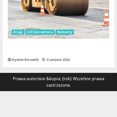
Drogi
Infrastruktura
Remonty
Metamorfoza Olsztyńskiej: Nowy Asfalt i
Zieleń w Łodzi!
Krystian Borowski
6 sierpnia 2026
Prawa autorskie &kopia; {rok} Wszelkie prawa
zastrzeżone.