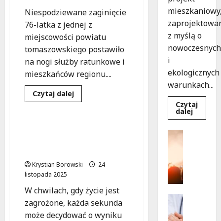
mieszkaniowy
Niespodziewane zaginięcie
zaprojektowa
76-latka z jednej z
z myślą o
miejscowości powiatu
nowoczesnych
tomaszowskiego postawiło
i
na nogi służby ratunkowe i
ekologicznych
mieszkańców regionu....
warunkach...
Poszukiwania
Dowiedz
Czytaj dalej
się
Czytaj
Zdarzenia
więcej
Dowied
dalej
o
się
Sukces
więcej
poszukiwań:
Seniorka odnaleziona!
o
Kultura
76-
Ekologi
Sukces akcji ratunkowej
latek
Wydarzen
mieszka
odnaleziony
w Brąszewicach
w
T
dzięki
Łodzi
śmigłowcowi!
a
Krystian Borowski
24
powsta
w
n
listopada 2025
rekord
e
15
W chwilach, gdy życie jest
tygodni
c
Profilak
zagrożone, każda sekunda
z
Zdrowie
może decydować o wyniku
B
n