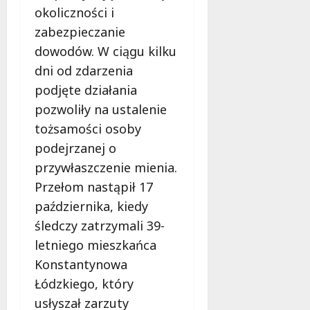
l
o
okoliczności i
t
z
a
d
i
o
zabezpieczanie
d
c
Z
w
z
h
dowodów. W ciągu kilku
i
e
i
m
dni od zdarzenia
e
z
e
u
podjęte działania
l
a
c
r
e
s
pozwoliły na ustalenie
i
k
ń
a
z
ą
tożsamości osoby
w
d
n
!
podejrzanej o
Ł
y
a
przywłaszczenie mienia.
o
,
d
6
d
k
w
Przełom nastąpił 17
sierpnia
z
t
a
2026
października, kiedy
i
ó
g
śledczy zatrzymali 39-
!
r
ą
e
letniego mieszkańca
w
m
Ł
6
Konstantynowa
u
sierpnia
ó
Łódzkiego, który
2026
s
d
usłyszał zarzuty
i
z