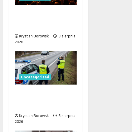
Remont Atlas Areny:
Nowa jakość dla
przyszłych wydarzeń!
Krystian Borowski
3 sierpnia
2026
Uncategorized
Wakacje w Łódzkiem:
Bezpieczniej na
drogach i wodach!
Krystian Borowski
3 sierpnia
2026