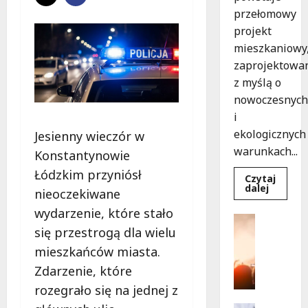
przełomowy
projekt
mieszkaniowy
zaprojektowa
z myślą o
nowoczesnych
i
ekologicznych
Jesienny wieczór w
warunkach...
Konstantynowie
Łódzkim przyniósł
Czytaj
Dowied
dalej
nieoczekiwane
się
więcej
wydarzenie, które stało
o
Kultura
Ekologi
się przestrogą dla wielu
Wydarzen
mieszka
w
T
mieszkańców miasta.
Łodzi
a
powsta
Zdarzenie, które
w
n
rekord
rozegrało się na jednej z
e
15
tygodni
c