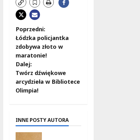
Z
Poprzedni:
Łódzka policjantka
o
zdobywa złoto w
b
maratonie!
Dalej:
a
Twórz dźwiękowe
c
arcydzieła w Bibliotece
Olimpia!
z
w
p
INNE POSTY AUTORA
i
Ekologicz