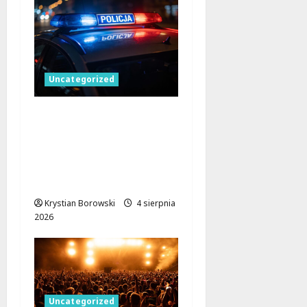
Uncategorized
Skuteczna akcja straży
miejskiej w Łodzi:
monitoring wspiera
interwencję w sprawie
pobicia
Krystian Borowski
4 sierpnia
2026
Uncategorized