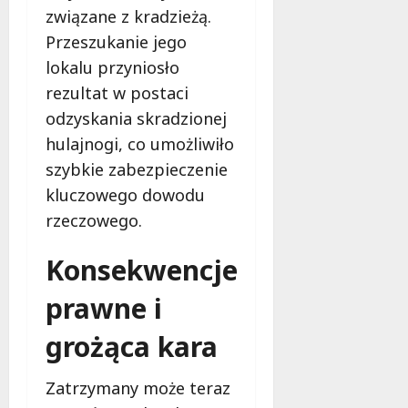
s
związane z kradzieżą.
k
z
i
Przeszukanie jego
z
e
lokalu przyniosło
n
m
rezultat w postaci
a
ć
odzyskania skradzionej
6
sierpnia
hulajnogi, co umożliwiło
2026
6
szybkie zabezpieczenie
sierpnia
kluczowego dowodu
2026
rzeczowego.
Konsekwencje
prawne i
grożąca kara
Zatrzymany może teraz