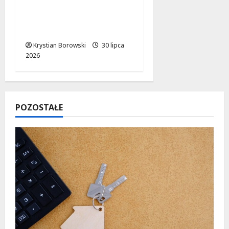
serca: Jak upał zagraża
Twoim bliskim w
samochodzie?
Krystian Borowski
30 lipca
2026
POZOSTAŁE