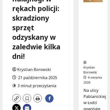
rękach policji:
Ekologicz
ne
skradziony
mieszkan
ia w
sprzęt
Łodzi
powstan
odzyskany w
ą w
zaledwie kilka
rekordow
e 15
dni!
tygodni!
Krystian
Krystian Borowski
Borowski
21 października 2025
6 sierpnia
2026
3 minut przeczytania
Na ulicy
Pabianickiej
w Łodzi
powstaje