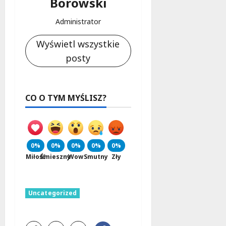
Borowski
Administrator
Wyświetl wszystkie
posty
CO O TYM MYŚLISZ?
0%
0%
0%
0%
0%
Miłość
Śmieszny
Wow
Smutny
Zły
Uncategorized