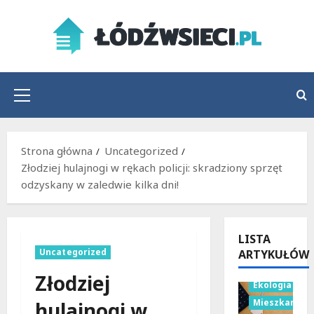
Przejdź
do
treści
Menu
główne
Strona główna
Uncategorized
Złodziej hulajnogi w rękach policji: skradziony sprzęt
odzyskany w zaledwie kilka dni!
LISTA
Uncategorized
ARTYKUŁÓW
Budownictwo
Złodziej
Ekologia
Mieszkania
hulajnogi w