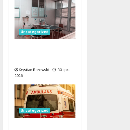
Uncategorized
Łódzkie dla zdrowia.
36,5 mln zł na opiekę
blisko domu
Krystian Borowski
30 lipca
2026
Uncategorized
Gorące dni, zimne