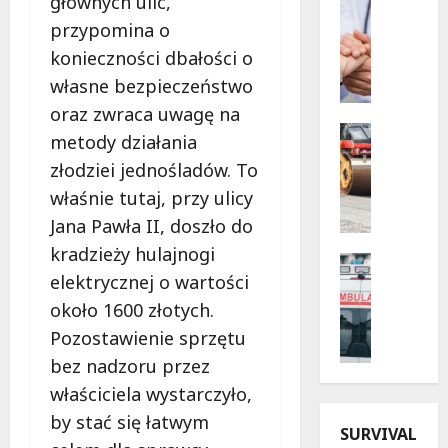
głównych ulic,
Profilak
z
Zdrowie
przypomina o
B
n
konieczności dbałości o
e
e
własne bezpieczeństwo
z
w
p
i
oraz zwraca uwagę na
i
e
Drogi
metody działania
e
Infrastr
c
złodziei jednośladów. To
Remonty
c
z
M
z
właśnie tutaj, przy ulicy
o
e
n
r
Jana Pawła II, doszło do
t
a
y
kradzieży hulajnogi
a
p
Bezpiecz
d
m
elektrycznej o wartości
Kąpielisk
r
l
o
B
z
a
około 1600 złotych.
r
e
y
s
Pozostawienie sprzętu
f
z
s
e
bez nadzoru przez
o
p
z
n
z
i
właściciela wystarczyło,
ł
i
a
e
o
o
by stać się łatwym
O
SURVIVAL
c
ś
r