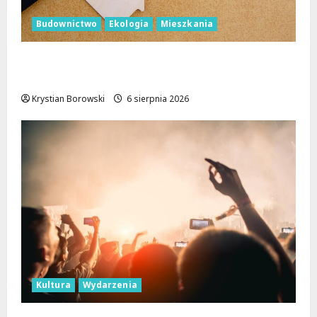
Budownictwo
Ekologia
Mieszkania
Ekologiczne mieszkania w Łodzi powstaną
w rekordowe 15 tygodni!
Krystian Borowski
6 sierpnia 2026
Kultura
Wydarzenia