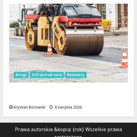
Drogi
Infrastruktura
Remonty
Metamorfoza Olsztyńskiej: Nowy Asfalt i
Zieleń w Łodzi!
Krystian Borowski
6 sierpnia 2026
Prawa autorskie &kopia; {rok} Wszelkie prawa