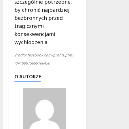
szczególnie potrzebne,
by chronić najbardziej
bezbronnych przed
tragicznymi
konsekwencjami
wychłodzenia.
Źródło: facebook.com/profile.php?
id=100075699166450
O AUTORZE