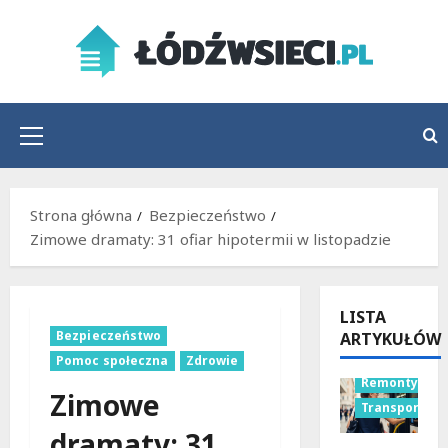
Przejdź
do
treści
Menu
główne
Strona główna
Bezpieczeństwo
Zimowe dramaty: 31 ofiar hipotermii w listopadzie
LISTA
Bezpieczeństwo
ARTYKUŁÓW
Pomoc społeczna
Zdrowie
Remonty
Zimowe
Transport
dramaty: 31