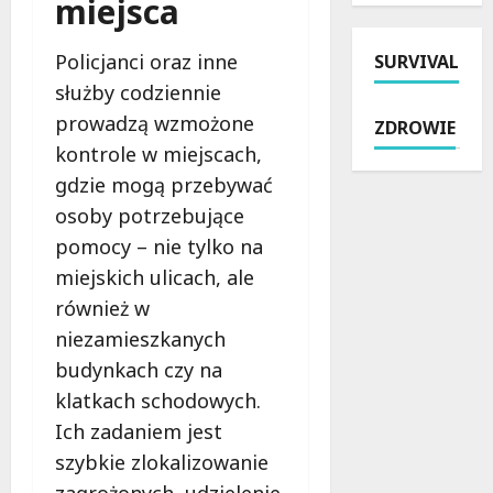
miejsca
d
ł
u
o
z
a
5
s
Policjanci oraz inne
i
SURVIVAL
t
3
i
a
n
B
służby codziennie
n
ł
a
w
d
prowadzą wzmożone
ZDROWIE
a
p
Ł
z
kontrole w miejscach,
n
o
o
i
i
m
gdzie mogą przebywać
d
ę
a
o
z
k
osoby potrzebujące
p
c
i
i
pomocy – nie tylko na
r
p
o
n
miejskich ulicach, ale
o
r
d
o
f
a
również w
7
w
i
w
s
e
niezamieszkanych
l
n
i
m
budynkach czy na
a
a
e
u
klatkach schodowych.
k
w
r
w
t
P
p
Ich zadaniem jest
o
y
o
n
z
szybkie zlokalizowanie
c
w
i
o
zagrożonych, udzielenie