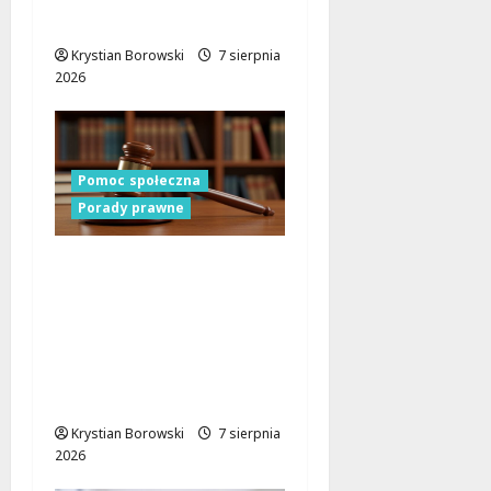
dzieci i młodzieży
Krystian Borowski
7 sierpnia
2026
Pomoc społeczna
Porady prawne
Bezpłatna pomoc
prawna w Powiecie
Kazimierskim –
skorzystaj z
profesjonalnego
wsparcia!
Krystian Borowski
7 sierpnia
2026