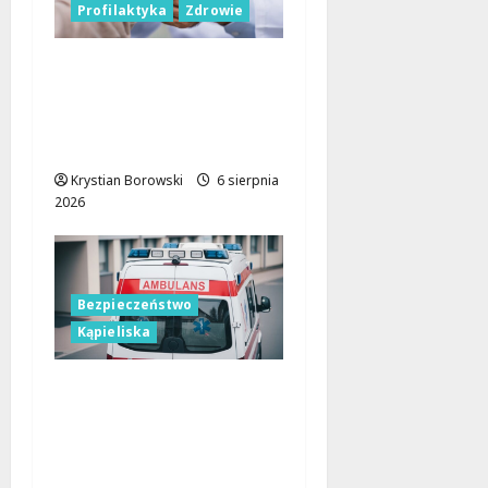
Profilaktyka
Zdrowie
Bezpieczna przyszłość:
Bezpłatne wsparcie dla
dzieci z nadwagą w
Łódzkiem
Krystian Borowski
6 sierpnia
2026
Bezpieczeństwo
Kąpieliska
Bezpieczne chwile nad
wodą: Kluczowe
zasady, które musisz
znać