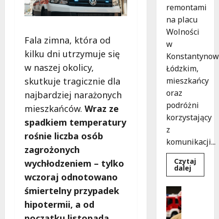
remontami
na placu
Wolności
Fala zimna, która od
w
kilku dni utrzymuje się
Konstantynow
w naszej okolicy,
Łódzkim,
skutkuje tragicznie dla
mieszkańcy
oraz
najbardziej narażonych
podróżni
mieszkańców.
Wraz ze
korzystający
spadkiem temperatury
z
rośnie liczba osób
komunikacji...
zagrożonych
Czytaj
wychłodzeniem – tylko
Dowied
dalej
się
wczoraj odnotowano
więcej
o
śmiertelny przypadek
Bezpiecz
Remont
Wydarzen
placu
hipotermii, a od
Wolnośc
B
w
początku listopada