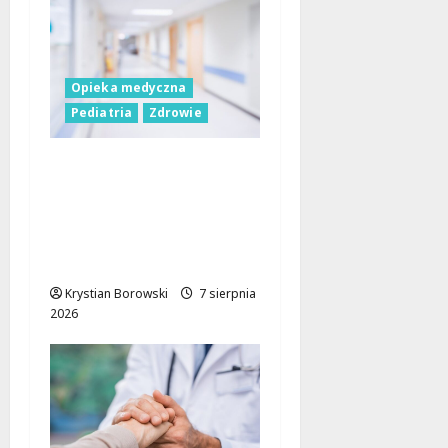
Opieka medyczna
Pediatria
Zdrowie
WOŚP przekazuje
nowe fotele do
kangurowania dla
szpitala w
Skierniewicach
Krystian Borowski
7 sierpnia
2026