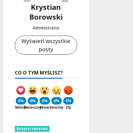
Krystian
Borowski
Administrator
Wyświetl wszystkie
posty
CO O TYM MYŚLISZ?
0%
0%
0%
0%
0%
Miłość
Śmieszny
Wow
Smutny
Zły
Bezpieczeństwo