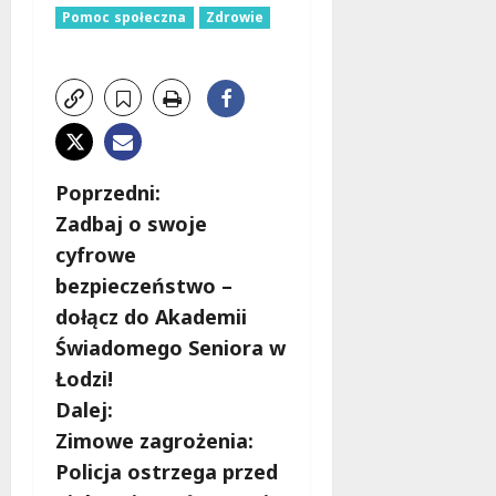
Pomoc społeczna
Zdrowie
Z
Poprzedni:
Zadbaj o swoje
o
cyfrowe
b
bezpieczeństwo –
dołącz do Akademii
a
Świadomego Seniora w
c
Łodzi!
Dalej:
z
Zimowe zagrożenia:
w
Policja ostrzega przed