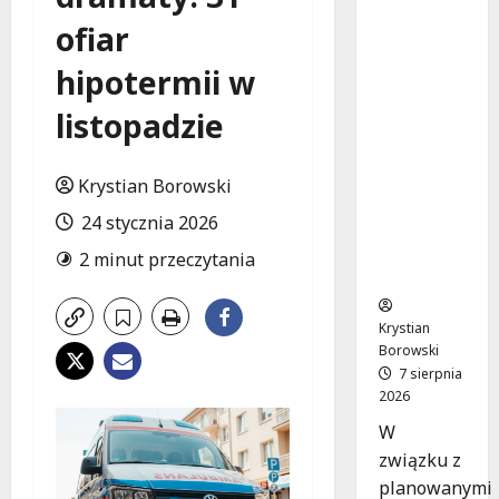
Remont
ofiar
placu
Wolności
hipotermii w
w
Konstant
listopadzie
ynowie:
Nowe
linie
Krystian Borowski
autobuso
24 stycznia 2026
we
wkrótce
2 minut przeczytania
ruszą!
Krystian
Borowski
7 sierpnia
2026
W
związku z
planowanymi