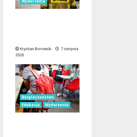
Wydarzenia
Bezpieczniejsza gmina
Dmosin dzięki nowemu
wozowi OSP
Lubowidza
Krystian Borowski
7 sierpnia
2026
Bezpieczeństwo
Edukacja
Wydarzenia
Czerwcowe działania
profilaktyczne w Łodzi:
podsumowanie dla