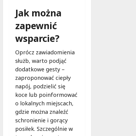
e
g
Jak można
7
o
sierpnia
zapewnić
2026
w
s
wsparcie?
p
a
r
Oprócz zawiadomienia
c
służb, warto podjąć
i
dodatkowe gesty –
a
!
zaproponować ciepły
napój, podzielić się
7
koce lub poinformować
sierpnia
o lokalnych miejscach,
2026
gdzie można znaleźć
schronienie i gorący
posiłek. Szczególnie w