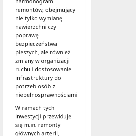
harmonogram
c
e
e
s
k
p
ń
remontów, obejmujący
a
i
o
w
d
nie tylko wymianę
e
d
Ł
y
nawierzchni czy
j
c
o
,
poprawę
w
z
d
k
L
a
z
t
bezpieczeństwa
u
s
i
ó
pieszych, ale również
t
B
!
r
zmiany w organizacji
o
i
e
m
ruchu i dostosowanie
e
m
6
i
g
u
sierpnia
infrastruktury do
e
u
2026
s
potrzeb osób z
r
A
i
niepełnosprawnościami.
s
l
s
k
e
z
W ramach tych
u
k
z
–
s
inwestycji przewiduje
n
C
a
a
się m.in. remonty
o
n
ć
głównych arterii,
m
d