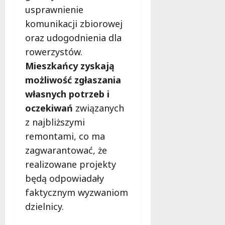
usprawnienie
u
r
6
s
o
komunikacji zbiorowej
sierpnia
i
w
2026
oraz udogodnienia dla
s
s
rowerzystów.
z
k
w
Mieszkańcy zyskają
i
i
e
możliwość zgłaszania
e
g
własnych potrzeb i
d
o
oczekiwań
związanych
z
?
i
z najbliższymi
e
6
remontami, co ma
ć
sierpnia
zagwarantować, że
?
2026
realizowane projekty
będą odpowiadały
6
sierpnia
faktycznym wyzwaniom
2026
dzielnicy.