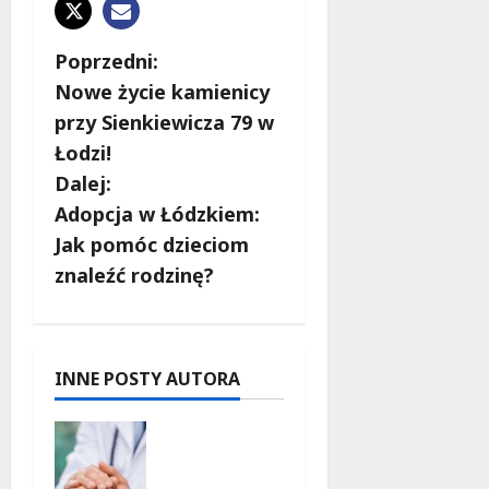
Z
Poprzedni:
Nowe życie kamienicy
o
przy Sienkiewicza 79 w
b
Łodzi!
Dalej:
a
Adopcja w Łódzkiem:
c
Jak pomóc dzieciom
znaleźć rodzinę?
z
w
p
INNE POSTY AUTORA
i
Bezpieczn
a
s
przyszłość