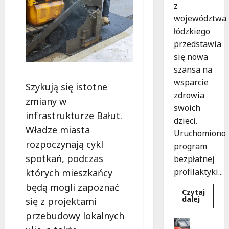
z
województwa
łódzkiego
przedstawia
się nowa
szansa na
wsparcie
Szykują się istotne
zdrowia
zmiany w
swoich
infrastrukturze Bałut.
dzieci.
Władze miasta
Uruchomiono
rozpoczynają cykl
program
spotkań, podczas
bezpłatnej
profilaktyki...
których mieszkańcy
będą mogli zapoznać
Czytaj
Dowied
dalej
się z projektami
się
więcej
przebudowy lokalnych
o
Drogi
Bezpiec