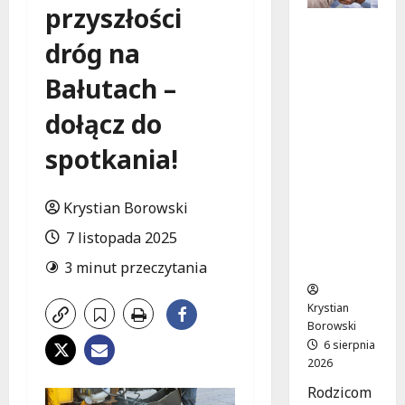
przyszłości
Bezpiecz
dróg na
na
przyszłoś
Bałutach –
ć:
Bezpłatn
dołącz do
e
wsparcie
spotkania!
dla dzieci
z
nadwagą
Krystian Borowski
w
7 listopada 2025
Łódzkie
m
3 minut przeczytania
Krystian
Borowski
6 sierpnia
2026
Rodzicom