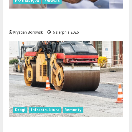
Profilaktyka
Zdrowie
Bezpieczna przyszłość: Bezpłatne wsparcie
dla dzieci z nadwagą w Łódzkiem
Krystian Borowski
6 sierpnia 2026
Drogi
Infrastruktura
Remonty
Metamorfoza Olsztyńskiej: Nowy Asfalt i