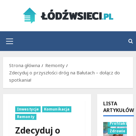
Przejdź
do
treści
Menu
główne
Strona główna
Remonty
Zdecyduj o przyszłości dróg na Bałutach – dołącz do
spotkania!
LISTA
Inwestycje
Komunikacja
ARTYKUŁÓW
Remonty
Profilaktyka
Zdecyduj o
Zdrowie