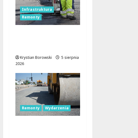
Infrastruktura
Remonty
Utrudnienia na A2: Jak
ominąć korki między
Łodzią a Warszawą?
Krystian Borowski
5 sierpnia
2026
Remonty
Wydarzenia
Nowa era dla drogi
wojewódzkiej nr 716: