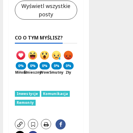
Wyświetl wszystkie
posty
CO O TYM MYŚLISZ?
0%
0%
0%
0%
0%
Miłość
Śmieszny
Wow
Smutny
Zły
Inwestycje
Komunikacja
Remonty