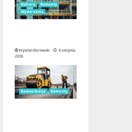
Kultura
Remonty
Wydarzenia
Pałac Silbersteinów w
Lisowicach: Renesans z
unijnym wsparciem!
Krystian Borowski
6 sierpnia
2026
Komunikacja
Remonty
Remont skrzyżowania
w Łodzi: Zmiany w
ruchu i utrudnienia dla
kierowców