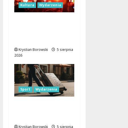
Kultura
Wydarzenia
Łódź rozświetli Light
Move Festival 2026 –
odkryj wyjątkowe
atrakcje!
Krystian Borowski
5 sierpnia
2026
Sport
Wydarzenia
Spływy kajakowe na
Widawce: Zapisz się już
7 sierpnia!
Krystian Borowski
5 sierpnia