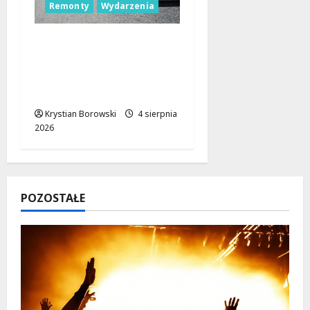
Remonty
Wydarzenia
Nowa era dla drogi
wojewódzkiej nr 716:
postępy w budowie na
horyzoncie
Krystian Borowski
4 sierpnia
2026
POZOSTAŁE