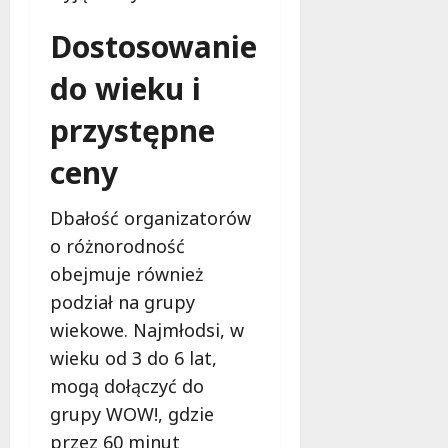
o
i
ó
sierpnia
d
!
2026
w
Dostosowanie
e
!
T
5
do wieku i
a
sierpnia
6
l
2026
sierpnia
przystępne
e
2026
n
ceny
t
y
Dbałość organizatorów
!
o różnorodność
5
obejmuje również
sierpnia
podział na grupy
2026
wiekowe. Najmłodsi, w
wieku od 3 do 6 lat,
mogą dołączyć do
grupy WOW!, gdzie
przez 60 minut