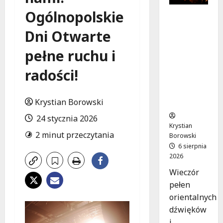
Ogólnopolskie
Muzyczn
a podróż
Dni Otwarte
z The
Lucyan
pełne ruchu i
Group:
Orientaln
radości!
e dźwięki
w sercu
Krystian Borowski
Łodzi!
24 stycznia 2026
Krystian
2 minut przeczytania
Borowski
6 sierpnia
2026
Wieczór
pełen
orientalnych
dźwięków
i