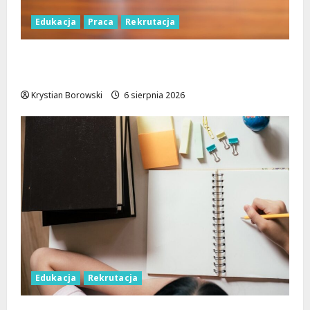
Edukacja
Praca
Rekrutacja
Nauczyciele w Łodzi: Gdzie szukać pracy
przed nowym rokiem szkolnym?
Krystian Borowski
6 sierpnia 2026
Edukacja
Rekrutacja