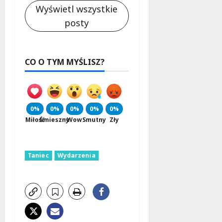
Wyświetl wszystkie
posty
CO O TYM MYŚLISZ?
0%
0%
0%
0%
0%
Miłość
Śmieszny
Wow
Smutny
Zły
Taniec
Wydarzenia