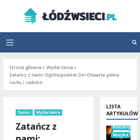
Przejdź
do
treści
Menu
główne
Strona główna
Wydarzenia
Zatańcz z nami: Ogólnopolskie Dni Otwarte pełne
ruchu i radości!
LISTA
Taniec
Wydarzenia
ARTYKUŁÓW
Zatańcz z
Koncerty
Muzyka
nami: