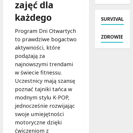
z
ł
zajęć dla
i
r
i
n
e
z
e
i
każdego
SURVIVAL
N
y
s
a
i
g
z
j
Program Dni Otwartych
e
o
u
ą
ZDROWIE
d
to prawdziwe bogactwo
d
k
c
z
y
a
a
aktywności, które
i
w
ć
w
podążają za
e
Ł
p
Ł
najnowszymi trendami
l
o
r
o
e
d
a
w świecie fitnessu.
d
z
z
c
z
Uczestnicy mają szansę
J
i
y
i
poznać tajniki tańca w
a
:
p
:
modnym stylu K-POP,
z
O
r
S
z
d
z
p
jednocześnie rozwijając
e
k
e
r
swoje umiejętności
m
r
d
a
motoryczne dzięki
w
y
n
w
M
ćwiczeniom z
j
o
d