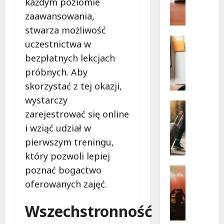
The
każdym poziomie
N
Lucyan
Group:
a
zaawansowania,
Orienta
u
dźwięki
stwarza możliwość
w
c
Edukacja
sercu
uczestnictwa w
z
Rekrutac
Łodzi!
bezpłatnych lekcjach
y
R
c
e
próbnych. Aby
i
k
skorzystać z tej okazji,
e
r
wystarczy
l
u
Atrakcje
zarejestrować się online
e
t
Wydarzen
W
w
a
i wziąć udział w
a
Ł
c
pierwszym treningu,
k
o
j
który pozwoli lepiej
a
d
a
c
z
poznać bogactwo
u
Koncerty
y
Wydarzen
i
z
oferowanych zajęć.
L
j
:
u
e
n
G
p
Wszechstronność
t
e
d
e
n
p