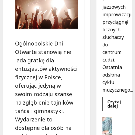
jazzowych
improwizacji
przyciągnął
licznych
słuchaczy
Ogólnopolskie Dni
do
Otwarte stanowią nie
centrum
Łodzi.
lada gratkę dla
Ostatnia
entuzjastów aktywności
odsłona
fizycznej w Polsce,
cyklu
oferując jedyną w
muzycznego...
swoim rodzaju szansę
Czytaj
na zgłębienie tajników
Dowied
dalej
się
tańca i gimnastyki.
więcej
o
Wydarzenie to,
Edukacja
Muzycz
Praca
podróż
dostępne dla osób na
z
Rekrutac