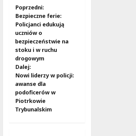
Z
Poprzedni:
Bezpieczne ferie:
o
Policjanci edukują
b
uczniów o
bezpieczeństwie na
a
stoku i w ruchu
c
drogowym
Dalej:
z
Nowi liderzy w policji:
w
awanse dla
podoficerów w
p
Piotrkowie
i
Trybunalskim
s