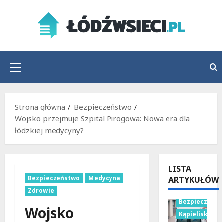
Przejdź
do
treści
Menu
główne
Strona główna
Bezpieczeństwo
Wojsko przejmuje Szpital Pirogowa: Nowa era dla
łódzkiej medycyny?
LISTA
Bezpieczeństwo
Medycyna
ARTYKUŁÓW
Zdrowie
Bezpieczeńs
Wojsko
Kąpieliska