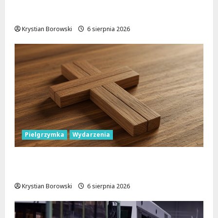
Gdzie znaleźć miejsce parkingowe podczas
Biegu Aleksandrowskiego?
Krystian Borowski
6 sierpnia 2026
Pielgrzymka
Wydarzenia
Pielgrzymka Diecezji Płockiej w
Lutomiersku – Co musisz wiedzieć?
Krystian Borowski
6 sierpnia 2026