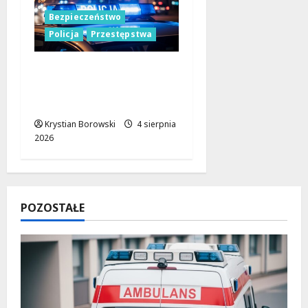
Bezpieczeństwo
Policja
Przestępstwa
Policja w Łodzi na
tropie podejrzanego o
usiłowanie zgwałcenia
Krystian Borowski
4 sierpnia
2026
POZOSTAŁE