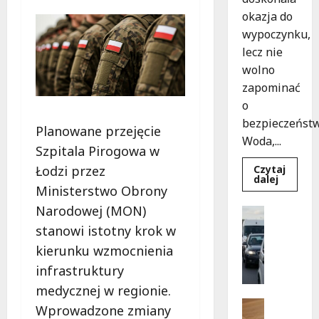
okazja do
wypoczynku,
lecz nie
wolno
zapominać
o
bezpieczeństw
Planowane przejęcie
Woda,...
Szpitala Pirogowa w
Łodzi przez
Czytaj
Dowied
dalej
się
Ministerstwo Obrony
więcej
o
Narodowej (MON)
Sport
Bezpiec
Wydarzen
chwile
stanowi istotny krok w
nad
G
wodą:
kierunku wzmocnienia
d
Kluczo
zasady,
infrastruktury
z
które
i
musisz
medycznej w regionie.
znać
e
Pielgrzy
Wprowadzone zmiany
z
Wydarzen