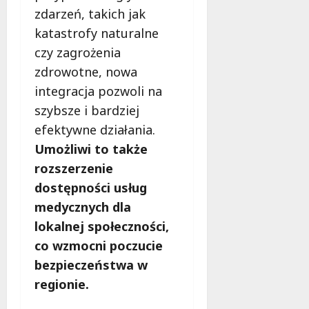
p
c
zdarzeń, takich jak
a
h
katastrofy naturalne
r
!
czy zagrożenia
c
i
zdrowotne, nowa
6
e
sierpnia
integracja pozwoli na
m
2026
szybsze i bardziej
!
efektywne działania.
6
Umożliwi to także
sierpnia
rozszerzenie
2026
dostępności usług
medycznych dla
lokalnej społeczności,
co wzmocni poczucie
bezpieczeństwa w
regionie.