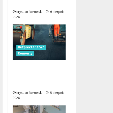
znać
Krystian Borowski
6 sierpnia
2026
Bezpieczeństwo
Remonty
Nocne zmiany na
ulicach Łodzi:
drogowcy malują pasy
dla bezpieczeństwa!
Krystian Borowski
5 sierpnia
2026