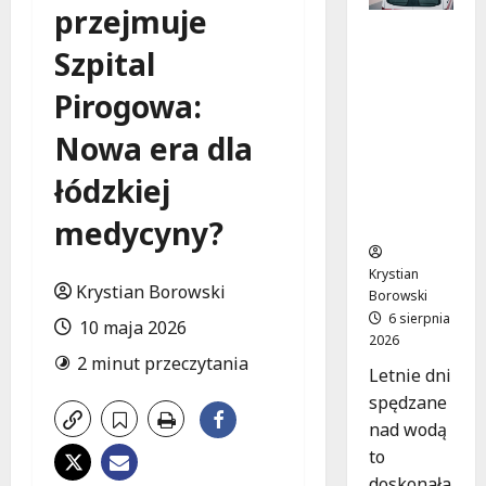
przejmuje
Bezpiecz
Szpital
ne chwile
nad
Pirogowa:
wodą:
Kluczowe
Nowa era dla
zasady,
które
łódzkiej
musisz
znać
medycyny?
Krystian
Krystian Borowski
Borowski
6 sierpnia
10 maja 2026
2026
2 minut przeczytania
Letnie dni
spędzane
nad wodą
to
doskonała