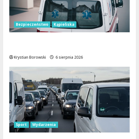
Bezpieczeństwo
Kąpieliska
Bezpieczne chwile nad wodą: Kluczowe
zasady, które musisz znać
Krystian Borowski
6 sierpnia 2026
Sport
Wydarzenia