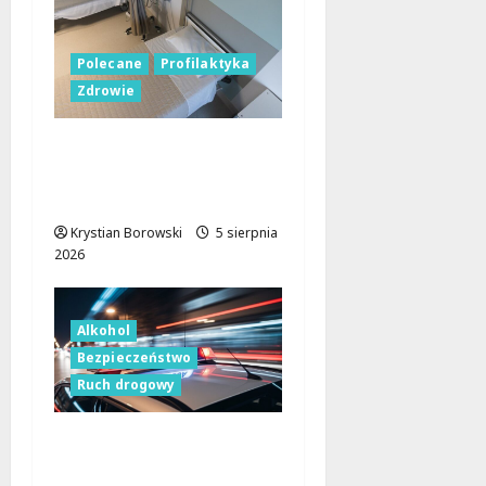
Polecane
Profilaktyka
Zdrowie
Zadbaj o swoje
nadgarstki: bezpłatne
warsztaty w Łodzi!
Krystian Borowski
5 sierpnia
2026
Alkohol
Bezpieczeństwo
Ruch drogowy
Bezpieczeństwo na
drogach: Walka z