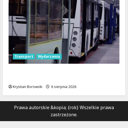
Transport
Wydarzenia
Legendarne autobusy powracają: Ikarus-
Zemun na łódzkich trasach!
Krystian Borowski
6 sierpnia 2026
Prawa autorskie &kopia; {rok} Wszelkie prawa
zastrzeżone.