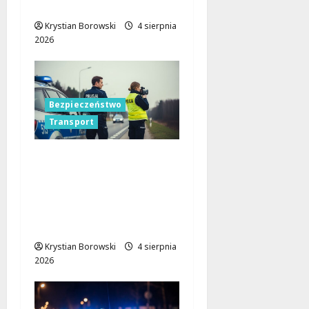
pijanymi kierowcami!
Krystian Borowski
4 sierpnia
2026
Bezpieczeństwo
Transport
Cichy zabójca za
kierownicą: jak
mikrosen zagraża
bezpieczeństwu na
drodze
Krystian Borowski
4 sierpnia
2026