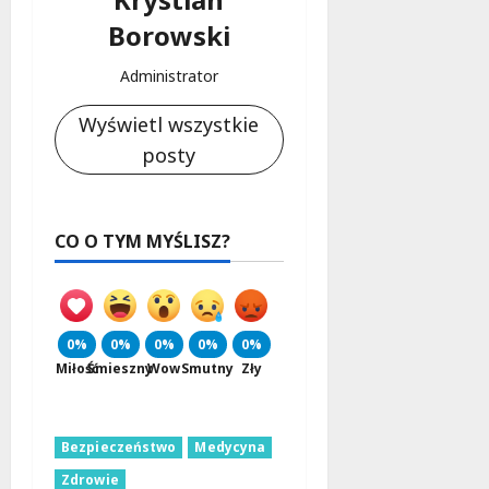
Borowski
Administrator
Wyświetl wszystkie
posty
CO O TYM MYŚLISZ?
0%
0%
0%
0%
0%
Miłość
Śmieszny
Wow
Smutny
Zły
Bezpieczeństwo
Medycyna
Zdrowie