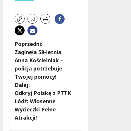
Z
Poprzedni:
Zaginęła 58-letnia
o
Anna Kościelniak –
b
policja potrzebuje
Twojej pomocy!
a
Dalej:
c
Odkryj Polskę z PTTK
Łódź: Wiosenne
z
Wycieczki Pełne
w
Atrakcji!