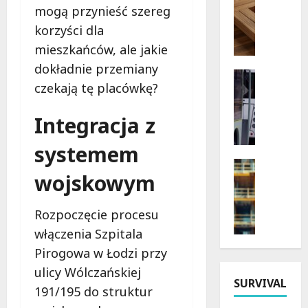
mogą przynieść szereg
P
n
i
korzyści dla
a
e
l
mieszkańców, ale jakie
l
e
dokładnie przemiany
g
ź
Transpor
czekają tę placówkę?
r
Wydarzen
ć
L
z
m
e
Integracja z
y
i
g
m
e
systemem
e
k
j
n
a
Kultura
s
wojskowym
d
Remonty
D
c
Wydarzen
a
i
e
P
r
e
p
Rozpoczęcie procesu
a
n
c
a
włączenia Szpitala
ł
e
e
r
a
Pirogowa w Łodzi przy
a
z
k
c
u
j
ulicy Wólczańskiej
i
S
SURVIVAL
t
i
n
191/195 do struktur
i
o
P
g