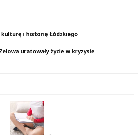
kulturę i historię Łódzkiego
z Zelowa uratowały życie w kryzysie
Wielka kasa na szkolenia i
kursy w Łodzi. Prawo jazdy,
angielski, grooming, makijaż
permanentny i inne
7 sierpnia 2026