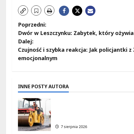
Z
Poprzedni:
Dwór w Leszczynku: Zabytek, który ożywia 
o
Dalej:
b
Czujność i szybka reakcja: Jak policjantki 
emocjonalnym
a
c
z
INNE POSTY AUTORA
w
Powiat łódzki wschodni.
Bezpieczniejsze drogi i nowe
p
inwestycje drogowe
i
7 sierpnia 2026