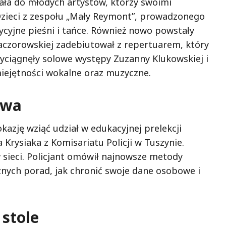
ała do młodych artystów, którzy swoimi
zieci z zespołu „Mały Reymont”, prowadzonego
cyjne pieśni i tańce. Również nowo powstały
Kaczorowskiej zadebiutował z repertuarem, który
yciągnęły solowe występy Zuzanny Klukowskiej i
miejętności wokalne oraz muzyczne.
twa
okazję wziąć udział w edukacyjnej prelekcji
Krysiaka z Komisariatu Policji w Tuszynie.
 sieci. Policjant omówił najnowsze metody
znych porad, jak chronić swoje dane osobowe i
stole