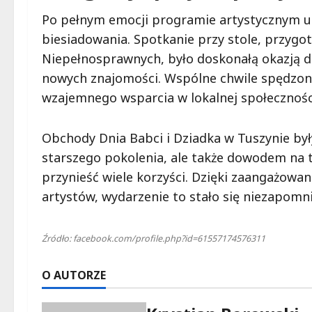
Po pełnym emocji programie artystycznym uc
biesiadowania. Spotkanie przy stole, przyg
Niepełnosprawnych, było doskonałą okazją 
nowych znajomości. Wspólne chwile spędzone
wzajemnego wsparcia w lokalnej społecznośc
Obchody Dnia Babci i Dziadka w Tuszynie były
starszego pokolenia, ale także dowodem na
przynieść wiele korzyści. Dzięki zaangażowan
artystów, wydarzenie to stało się niezapomn
Źródło: facebook.com/profile.php?id=61557174576311
O AUTORZE