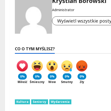
Krystian Borowski
Administrator
Wyświetl wszystkie post
CO O TYM MYŚLISZ?
0%
0%
0%
0%
0%
Miłość
Śmieszny
Wow
Smutny
Zły
Kultura
Seniorzy
Wydarzenia