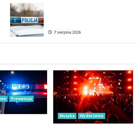
Zatrzymanie pary oszustów:
policyjna akcja w
Dolnośląskiem
7 sierpnia 2026
two
Prewencja
Muzyka
Wydarzenia
stwo seniorów:
li się wiedzą w
Łódź Gra Razem: Nowa