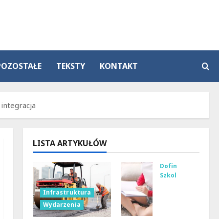
POZOSTAŁE
TEKSTY
KONTAKT
integracja
LISTA ARTYKUŁÓW
Dofinansowanie
Szkolenia
Wie
Infrastruktura
lka
Wydarzenia
kas