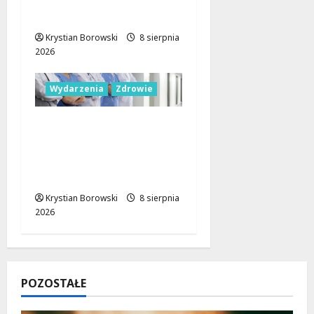
Łodzi na jednodniowe
wycieczki
Krystian Borowski
8 sierpnia
2026
Wydarzenia
Zdrowie
Joga na trawie:
Bezpłatne warsztaty w
Parku Podolskim w
Łodzi!
Krystian Borowski
8 sierpnia
2026
POZOSTAŁE