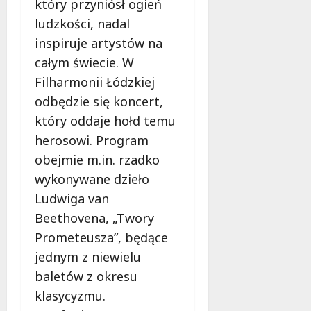
e
który przyniósł ogień
P
j
10
t
i
n
sierpnia
ludzkości, nadal
o
s
2026
e
inspiruje artystów na
w
a
n
całym świecie. W
e
r
a
e
c
Filharmonii Łódzkiej
s
m
z
k
odbędzie się koncert,
o
y
r
który oddaje hołd temu
c
k
z
herosowi. Program
j
Z
y
e
a
ż
obejmie m.in. rzadko
w
c
o
wykonywane dzieło
P
h
w
Ludwiga van
a
w
a
r
Beethovena, „Twory
y
n
k
c
i
Prometeusza”, będące
u
i
u
jednym z niewielu
Ź
l
K
baletów z okresu
r
i
o
ó
Ł
klasycyzmu.
ś
d
ó
c