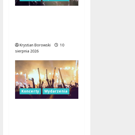
Jazzowe Noce w
Manufakturze: Kostka
i Pisarczyk Zachwycili
Łódź!
Krystian Borowski
10
sierpnia 2026
Koncerty
Wydarzenia
Letnie Koncerty w
Łodzi: Klarnetowe
emocje w Parku
Źródliska!