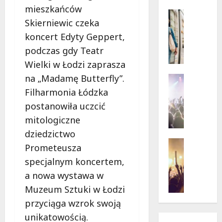
d
Łódzkie
mieszkańców
z
Infrastr
Skierniewic czeka
k
Transpor
a
K
koncert Edyty Geppert,
P
o
podczas gdy Teatr
o
n
Wielki w Łodzi zaprasza
l
i
i
e
na „Madamę Butterfly”.
Koncerty
c
c
Wydarzen
Filharmonia Łódzka
J
j
p
postanowiła uczcić
a
a
r
mitologiczne
z
w
a
z
k
c
dziedzictwo
o
r
t
Koncerty
Prometeusza
w
Wydarzen
a
o
specjalnym koncertem,
L
e
c
r
e
N
a nowa wystawa w
z
o
t
o
a
w
Muzeum Sztuki w Łodzi
n
c
w
y
przyciąga wzrok swoją
i
e
e
c
unikatowością.
e
w
r
h