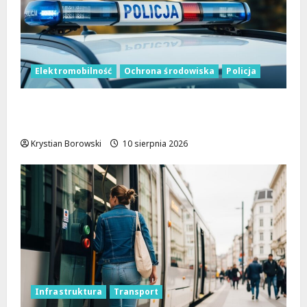
Elektromobilność
Ochrona środowiska
Policja
Łódzka Policja wkracza w erę
elektromobilności!
Krystian Borowski
10 sierpnia 2026
Infrastruktura
Transport