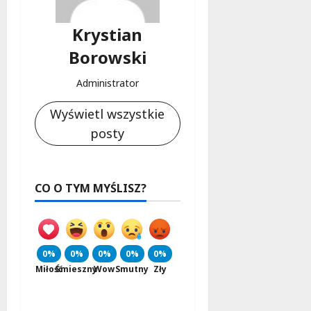
Krystian
Borowski
Administrator
Wyświetl wszystkie
posty
CO O TYM MYŚLISZ?
0%
0%
0%
0%
0%
Miłość
Śmieszny
Wow
Smutny
Zły