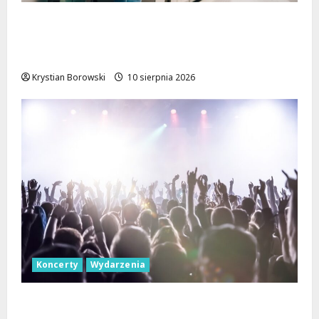
Koniec prac torowych: nowe trasy
komunikacyjne na skrzyżowaniu Kościuszki
i Struga
Krystian Borowski
10 sierpnia 2026
Koncerty
Wydarzenia
Jazzowe Noce w Manufakturze: Kostka i