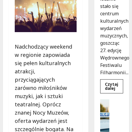
stało się
centrum
kulturalnych
wydarzeń
muzycznych,
goszcząc
Nadchodzący weekend
27. edycję
w regionie zapowiada
Wędrownego
się pełen kulturalnych
Festiwalu
atrakcji,
Filharmonii...
przyciągających
Czytaj
zarówno miłośników
Dowied
dalej
się
muzyki, jak i sztuki
więcej
o
Elektrom
teatralnej. Oprócz
Jazzow
Ochrona 
rytmy
znanej Nocy Muzeów,
i
Policja
łemkow
Ł
oferta wydarzeń jest
inspirac
w
ó
szczególnie bogata. Na
sercu