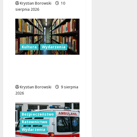
Krystian Borowski
10
sierpnia 2026
Kultura
Wydarzenia
Gry i Książki: Tydzień
Pełen Wrażeń w
Łódzkiej Bibliotece
Krystian Borowski
9 sierpnia
2026
Bezpieczeństwo
Ratownictwo
Wydarzenia