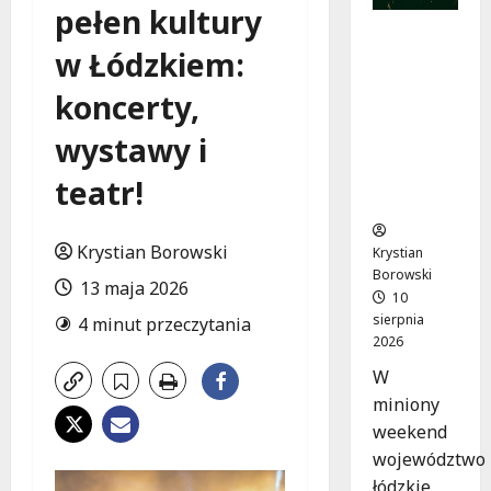
pełen kultury
Jazzowe
w Łódzkiem:
rytmy i
łemkows
koncerty,
kie
inspiracj
wystawy i
e w sercu
Łódzkieg
teatr!
o
Krystian Borowski
Krystian
Borowski
13 maja 2026
10
sierpnia
4 minut przeczytania
2026
W
miniony
weekend
województwo
łódzkie