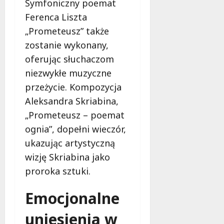
Symfoniczny poemat
l
d
i
Ferenca Liszta
i
ź
u
„Prometeusz” także
s
!
s
k
z
zostanie wykonany,
a
k
10
oferując słuchaczom
!
i
sierpnia
niezwykłe muzyczne
2026
i
przeżycie. Kompozycja
S
10
sierpnia
t
Aleksandra Skriabina,
2026
r
„Prometeusz – poemat
u
ognia”, dopełni wieczór,
g
ukazując artystyczną
a
wizję Skriabina jako
10
proroka sztuki.
sierpnia
2026
Emocjonalne
uniesienia w