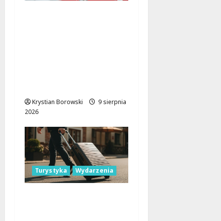
Bezpieczne wakacje z
WOPR. Sprzęt kupiony
dzięki Budżetowi
Obywatelskiemu
Województwa
Łódzkiego już ratuje
życie
Krystian Borowski
9 sierpnia
2026
Turystyka
Wydarzenia
Skarby przyrody i
historii: Odkryj okolice