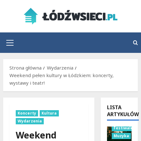
Przejdź
do
treści
Menu
główne
Strona główna
Wydarzenia
Weekend pełen kultury w Łódzkiem: koncerty,
wystawy i teatr!
LISTA
Koncerty
Kultura
ARTYKUŁÓW
Wydarzenia
Festiwale
Weekend
Muzyka