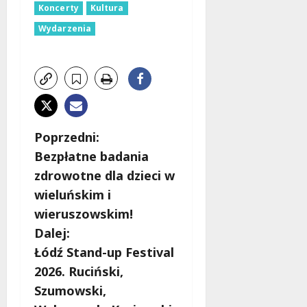
Koncerty
Kultura
Wydarzenia
Z
Poprzedni:
Bezpłatne badania
o
zdrowotne dla dzieci w
b
wieluńskim i
wieruszowskim!
a
Dalej:
c
Łódź Stand-up Festival
2026. Ruciński,
z
Szumowski,