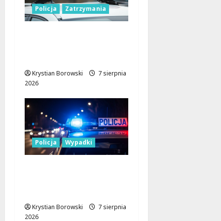
Policja
Zatrzymania
Zatrzymanie pary
oszustów: policyjna
akcja w Dolnośląskiem
Krystian Borowski
7 sierpnia
2026
Policja
Wypadki
17-latek kierował
motocyklem typu
cross bez uprawnień
Krystian Borowski
7 sierpnia
2026