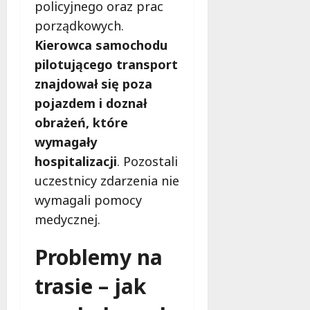
n
policyjnego oraz prac
y
porządkowych.
7
i
Kierowca samochodu
sierpnia
i
2026
n
pilotującego transport
n
znajdował się poza
e
pojazdem i doznał
obrażeń, które
7
sierpnia
wymagały
2026
hospitalizacji
. Pozostali
uczestnicy zdarzenia nie
wymagali pomocy
medycznej.
Problemy na
trasie – jak