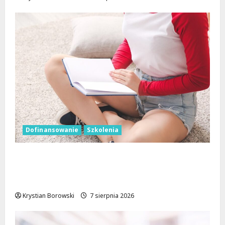
Dofinansowanie
Szkolenia
Wielka kasa na szkolenia i kursy w Łodzi.
Prawo jazdy, angielski, grooming, makijaż
permanentny i inne
Krystian Borowski
7 sierpnia 2026