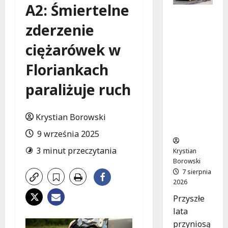
A2: Śmiertelne
Powiat
zderzenie
łódzki
wschodni
ciężarówek w
.
Bezpiecz
Floriankach
niejsze
drogi i
paraliżuje ruch
nowe
inwestycj
e
Krystian Borowski
drogowe
9 września 2025
3 minut przeczytania
Krystian
Borowski
7 sierpnia
2026
Przyszłe
lata
przyniosą