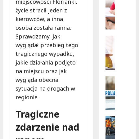
miejscowości Florianki,
Powiat
Szkoleni
łódzki
życie stracił jeden z
wschodn
W
Bezpiec
i
kierowców, a inna
drogi
i
e
osoba została ranna.
nowe
l
inwesty
Sprawdzamy, jak
drogow
k
Edukacja
wyglądał przebieg tego
a
Remonty
N
k
tragicznego wypadku,
o
a
jakie działania podjęto
w
s
na miejscu oraz jak
a
a
e
n
Policja
wygląda obecna
r
Zatrzyma
a
sytuacja na drogach w
Z
a
s
regionie.
a
d
z
t
l
k
Tragiczne
r
a
o
z
z
Komunik
l
zdarzenie nad
y
Remonty
a
e
R
m
b
n
e
a