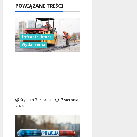
7 sierpnia
POWIĄZANE TREŚCI
2026
Infrastruktura
Wydarzenia
Powiat łódzki
wschodni.
Bezpieczniejsze drogi i
nowe inwestycje
drogowe
Krystian Borowski
7 sierpnia
2026