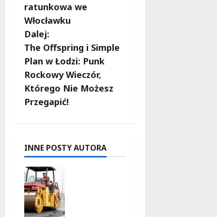
b
ratunkowa we
Włocławku
a
Dalej:
c
The Offspring i Simple
Plan w Łodzi: Punk
z
Rockowy Wieczór,
w
Którego Nie Możesz
Przegapić!
p
i
s
INNE POSTY AUTORA
y
Powiat
łódzki
wschodni.
Bezpieczn
iejsze