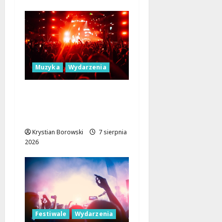
Muzyka
Wydarzenia
Łódź Gra Razem: Nowa
Orkiestra Zbiera
Muzyków!
Krystian Borowski
7 sierpnia
2026
Festiwale
Wydarzenia