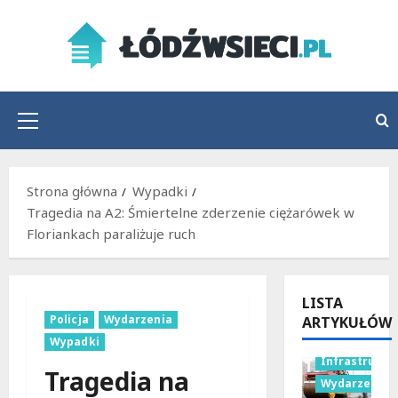
Przejdź
do
treści
Menu
główne
Strona główna
Wypadki
Tragedia na A2: Śmiertelne zderzenie ciężarówek w
Floriankach paraliżuje ruch
LISTA
Policja
Wydarzenia
ARTYKUŁÓW
Wypadki
Infrastruktu
Tragedia na
Wydarzenia