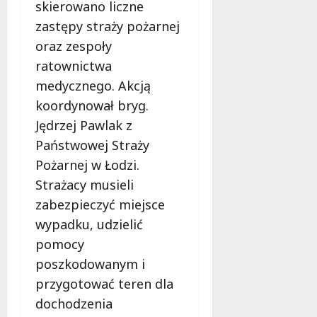
c
k
skierowano liczne
i
z
i
n
zastępy straży pożarnej
y
e
g
oraz zespoły
n
m
,
ratownictwa
a
m
s
medycznego. Akcją
a
7
i
sierpnia
k
koordynował bryg.
ę
2026
i
Jędrzej Pawlak z
j
j
u
Państwowej Straży
a
ż
ż
Pożarnej w Łodzi.
w
p
Strażacy musieli
s
e
zabezpieczyć miejsce
i
r
e
wypadku, udzielić
m
r
a
pomocy
p
n
poszkodowanym i
n
e
przygotować teren dla
i
n
u
dochodzenia
t
!