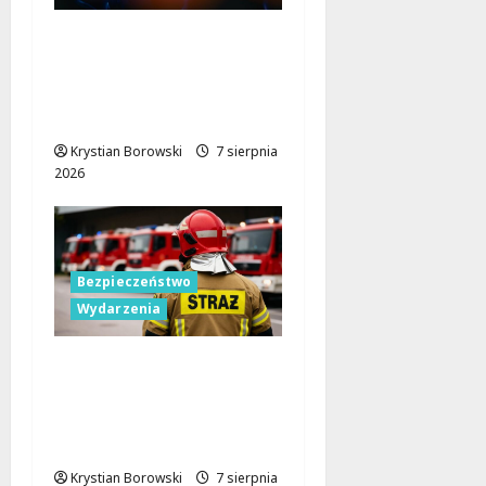
Parada Wolności 2026:
Muzyczne Święto Łodzi
z Niezapomnianymi
Atrakcjami
Krystian Borowski
7 sierpnia
2026
Bezpieczeństwo
Wydarzenia
Bezpieczniejsza gmina
Dmosin dzięki nowemu
wozowi OSP
Lubowidza
Krystian Borowski
7 sierpnia