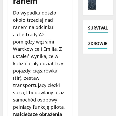
ranem
y
i
m
n
t
a
o
i
k
Do wypadku doszło
i
n
e
o
k
około trzeciej nad
t
p
w
u
ranem na odcinku
SURVIVAL
P
a
e
r
a
autostrady A2
r
j
s
b
y
s
y
pomiędzy węzłami
ZDROWIE
i
o
z
w
Wartkowice i Emilia. Z
a
s
k
Ł
ustaleń wynika, że w
n
z
o
o
i
u
kolizji brały udział trzy
ł
d
c
s
y
z
pojazdy: ciężarówka
k
t
n
i
(tir), zestaw
i
ó
a
.
transportujący ciężki
e
w
R
P
j
:
o
sprzęt budowlany oraz
r
:
p
k
a
samochód osobowy
N
o
i
w
pełniący funkcję pilota.
o
l
c
o
w
Najcięższe obrażenia
i
i
j