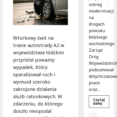
szereg
modernizacji
na
drogach
powiatu
łódzkiego
Wtorkowy świt na
wschodniego.
trasie autostrady A2 w
Zarząd
województwie łódzkim
Dróg
przyniósł poważny
Wojewódzkich
wypadek, który
podsumował
sparaliżował ruch i
dotychczasow
wymusił szeroko
prace
zakrojone działania
oraz...
służb ratunkowych. W
Czytaj
zdarzeniu, do którego
Dowied
dalej
się
doszło nieopodal
więcej
o
Dofinans