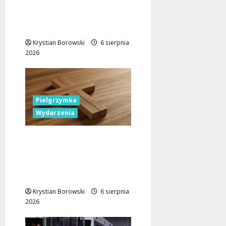
parkingowe podczas
Biegu
Aleksandrowskiego?
Krystian Borowski
6 sierpnia
2026
Pielgrzymka
Wydarzenia
Pielgrzymka Diecezji
Płockiej w
Lutomiersku – Co
musisz wiedzieć?
Krystian Borowski
6 sierpnia
2026