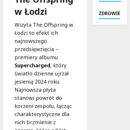
l
z
ć
ó
s
n
w Łodzi
:
w
ZDROWIE
z
e
B
w
t
c
e
Ł
Wizyta The Offspring w
y
h
z
o
Łodzi to efekt ich
ń
w
p
d
s
i
najnowszego
ł
z
k
l
a
i
przedsięwzięcia –
i
e
t
:
premiery albumu
e
n
n
P
Supercharged
, który
j
a
e
o
:
d
światło dzienne ujrzał
w
t
N
w
s
a
jesienią 2024 roku.
o
o
p
ń
Najnowsza płyta
w
d
a
c
stanowi powrót do
y
ą
r
ó
A
:
c
korzeni zespołu, łącząc
w
s
K
i
k
charakterystyczne dla
f
l
e
i
nich brzmienie z
a
u
d
p
l
c