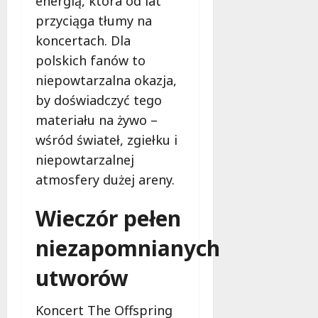
energią, która od lat
l
o
t
z
a
d
przyciąga tłumy na
i
o
d
c
koncertach. Dla
Z
w
z
h
polskich fanów to
i
e
i
m
e
z
niepowtarzalna okazja,
e
u
l
a
c
r
by doświadczyć tego
e
s
i
k
materiału na żywo –
ń
a
z
ą
wśród świateł, zgiełku i
w
d
n
!
Ł
y
a
niepowtarzalnej
o
,
d
atmosfery dużej areny.
6
d
k
w
sierpnia
z
t
a
2026
Wieczór pełen
i
ó
g
!
r
ą
niezapomnianych
e
w
m
Ł
6
utworów
u
sierpnia
ó
2026
s
d
Koncert The Offspring
i
z