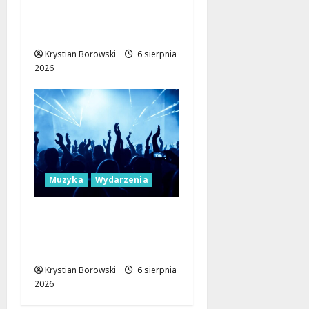
Lisowicach: Renesans z
unijnym wsparciem!
Krystian Borowski
6 sierpnia
2026
Muzyka
Wydarzenia
Muzyczne Mosty dla
Pokoju: Dołącz do
Erasmus+!
Krystian Borowski
6 sierpnia
2026