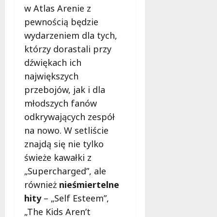
s
w Atlas Arenie z
k
z
i
pewnością będzie
z
e
wydarzeniem dla tych,
n
m
którzy dorastali przy
a
ć
dźwiękach ich
6
sierpnia
największych
2026
6
przebojów, jak i dla
sierpnia
młodszych fanów
2026
odkrywających zespół
na nowo. W setliście
znajdą się nie tylko
świeże kawałki z
„Supercharged”, ale
również
nieśmiertelne
hity
– „Self Esteem”,
„The Kids Aren’t