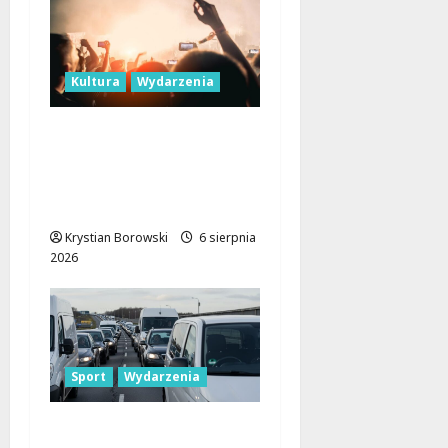
Kultura
Wydarzenia
Taneczne wieczory dla
seniorów w Łodzi:
Potańcówki pod
chmurką!
Krystian Borowski
6 sierpnia
2026
Sport
Wydarzenia
Gdzie znaleźć miejsce