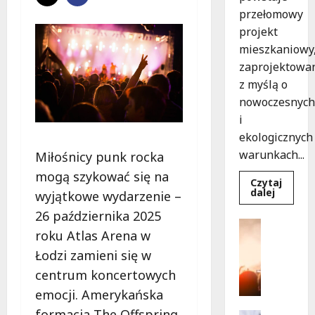
przełomowy
projekt
mieszkaniowy
zaprojektowa
z myślą o
nowoczesnych
i
ekologicznych
warunkach...
Miłośnicy punk rocka
mogą szykować się na
Czytaj
Dowied
dalej
wyjątkowe wydarzenie –
się
więcej
26 października 2025
o
Kultura
Ekologi
roku Atlas Arena w
Wydarzen
mieszka
w
T
Łodzi zamieni się w
Łodzi
a
powsta
centrum koncertowych
w
n
rekord
emocji. Amerykańska
e
15
tygodni
formacja The Offspring,
c