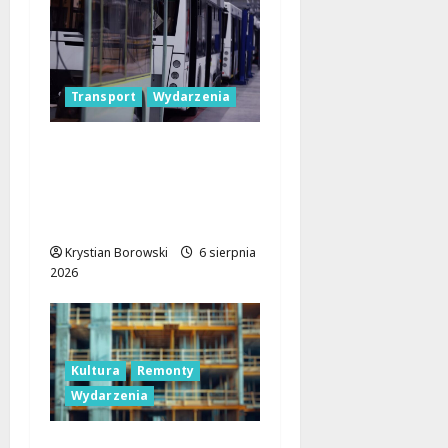
Transport
Wydarzenia
Legendarne autobusy
powracają: Ikarus-
Zemun na łódzkich
trasach!
Krystian Borowski
6 sierpnia
2026
Kultura
Remonty
Wydarzenia
Pałac Silbersteinów w