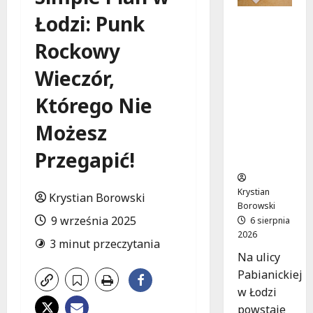
Łodzi: Punk
Ekologicz
ne
Rockowy
mieszkan
ia w
Wieczór,
Łodzi
powstan
Którego Nie
ą w
Możesz
rekordow
e 15
Przegapić!
tygodni!
Krystian
Krystian Borowski
Borowski
9 września 2025
6 sierpnia
2026
3 minut przeczytania
Na ulicy
Pabianickiej
w Łodzi
powstaje