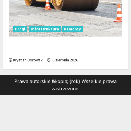
Drogi
Infrastruktura
Remonty
Metamorfoza Olsztyńskiej: Nowy Asfalt i
Zieleń w Łodzi!
Krystian Borowski
6 sierpnia 2026
Prawa autorskie &kopia; {rok} Wszelkie prawa
zastrzeżone.