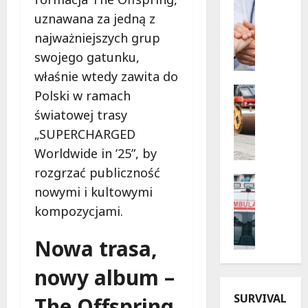
Profilak
z
Zdrowie
uznawana za jedną z
B
n
najważniejszych grup
e
e
swojego gatunku,
z
w
p
i
właśnie wtedy zawita do
i
e
Drogi
Polski w ramach
e
Infrastr
c
światowej trasy
Remonty
c
z
M
„SUPERCHARGED
z
o
e
n
r
Worldwide in ’25”, by
t
a
y
rozgrzać publiczność
a
p
Bezpiecz
d
nowymi i kultowymi
m
Kąpielisk
r
l
o
B
z
kompozycjami.
a
r
e
y
s
f
z
s
e
Nowa trasa,
o
p
z
n
z
i
ł
nowy album –
i
a
e
o
o
O
SURVIVAL
c
The Offspring
ś
r