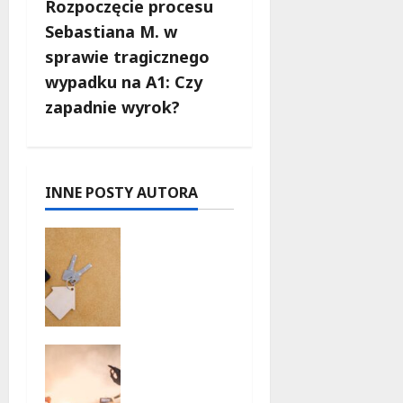
Rozpoczęcie procesu
z
Sebastiana M. w
w
sprawie tragicznego
wypadku na A1: Czy
p
zapadnie wyrok?
i
s
INNE POSTY AUTORA
y
Ekologicz
ne
mieszkani
a w Łodzi
powstaną
w
Taneczne
rekordow
wieczory
e 15
dla
tygodni!