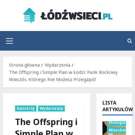
Przejdź
do
treści
Menu
główne
Strona główna
Wydarzenia
The Offspring i Simple Plan w Łodzi: Punk Rockowy
Wieczór, Którego Nie Możesz Przegapić!
LISTA
Koncerty
Wydarzenia
ARTYKUŁÓW
Budownictwo
The Offspring i
Ekologia
Mieszkania
Simple Plan w