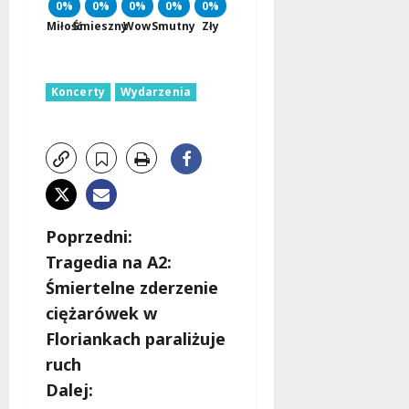
0%
0%
0%
0%
0%
Miłość
Śmieszny
Wow
Smutny
Zły
Koncerty
Wydarzenia
Z
Poprzedni:
Tragedia na A2:
o
Śmiertelne zderzenie
b
ciężarówek w
Floriankach paraliżuje
a
ruch
c
Dalej: