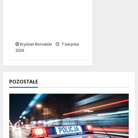
Powiat łódzki
wschodni.
Bezpieczniejsze drogi i
nowe inwestycje
drogowe
Krystian Borowski
7 sierpnia
2026
POZOSTAŁE