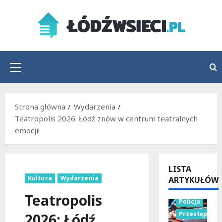
Przejdź
do
treści
Menu
główne
Strona główna
Wydarzenia
Teatropolis 2026: Łódź znów w centrum teatralnych
emocji!
LISTA
Kultura
Wydarzenia
ARTYKUŁÓW
Teatropolis
Policja
Przestępstw
2026: Łódź