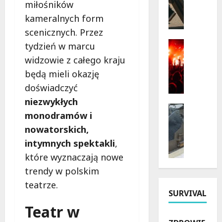
miłośników
k
r
kameralnych form
a
a
scenicznych. Przez
r
w
b
i
Kultura
tydzień w marcu
y
Wydarzen
e
widzowie z całego kraju
D
p
:
będą mieli okazję
o
r
B
ż
z
doświadczyć
e
y
y
z
niezwykłych
n
r
Bezpiecz
p
monodramów i
k
Inwestyc
o
ł
Remonty
nowatorskich,
i
d
a
N
2
y
t
intymnych spektakli
,
o
0
i
n
które wyznaczają nowe
w
2
h
e
a
trendy w polskim
6
i
w
E
w
teatrze.
s
a
r
SURVIVAL
Ł
t
r
a
ó
o
Teatr w
s
D
d
r
z