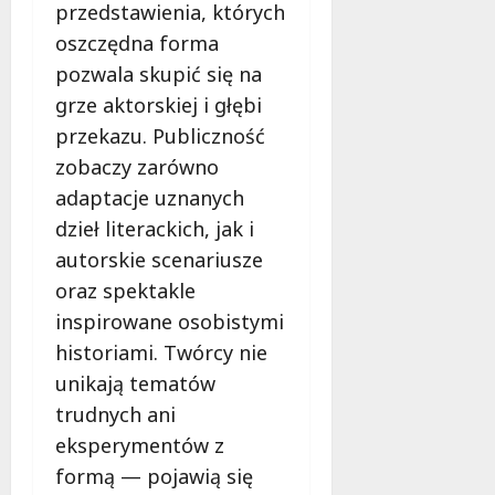
z
i
Ł
przedstawienia, których
e
e
n
o
oszczędna forma
:
s
a
d
K
pozwala skupić się na
n
j
z
o
o
e
grze aktorskiej i głębi
i
m
ś
d
!
przekazu. Publiczność
f
ć
n
zobaczy zarówno
o
w
o
8
r
adaptacje uznanych
S
d
sierpnia
t
e
n
2026
dzieł literackich, jak i
i
r
i
autorskie scenariusze
B
c
o
e
oraz spektakle
u
w
z
R
inspirowane osobistymi
e
p
e
w
historiami. Twórcy nie
i
g
y
unikają tematów
e
i
c
c
trudnych ani
o
i
z
n
e
eksperymentów z
e
u
c
formą — pojawią się
ń
!
z