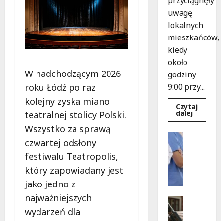
przyciągnęły
uwagę
lokalnych
mieszkańców,
kiedy
około
W nadchodzącym 2026
godziny
roku Łódź po raz
9:00 przy...
kolejny zyska miano
Czytaj
Dowied
dalej
teatralnej stolicy Polski.
się
więcej
Wszystko za sprawą
o
Wydarze
Recydyw
czwartej odsłony
Zdrowie
zatrzym
po
festiwalu Teatropolis,
J
brutaln
o
napadzi
który zapowiadany jest
w
g
Łodzi
jako jedno z
a
najważniejszych
n
Turystyk
a
Wydarzen
wydarzeń dla
S
t