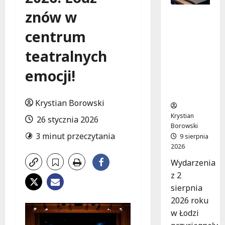
znów w
Recydywi
ści
centrum
zatrzyma
ni po
teatralnych
brutalny
m
emocji!
napadzie
w Łodzi
Krystian Borowski
Krystian
26 stycznia 2026
Borowski
3 minut przeczytania
9 sierpnia
2026
Wydarzenia
z 2
sierpnia
2026 roku
w Łodzi