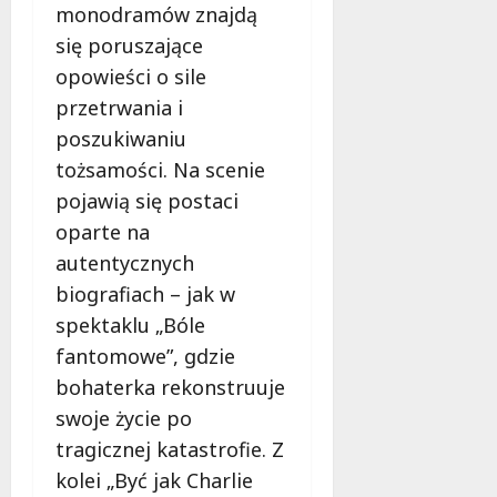
8
monodramów znajdą
sierpnia
się poruszające
2026
opowieści o sile
przetrwania i
poszukiwaniu
tożsamości. Na scenie
pojawią się postaci
oparte na
autentycznych
biografiach – jak w
spektaklu „Bóle
fantomowe”, gdzie
bohaterka rekonstruuje
swoje życie po
tragicznej katastrofie. Z
kolei „Być jak Charlie