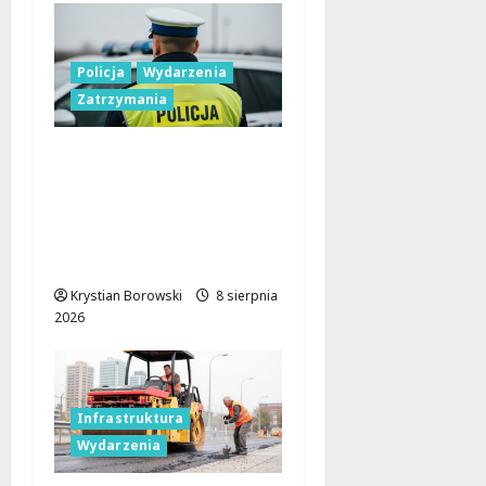
Policja
Wydarzenia
Zatrzymania
Nietypowa
interwencja w Łodzi:
pijany kierowca i
poszukiwany pasażer
na motorowerze
Krystian Borowski
8 sierpnia
2026
Infrastruktura
Wydarzenia