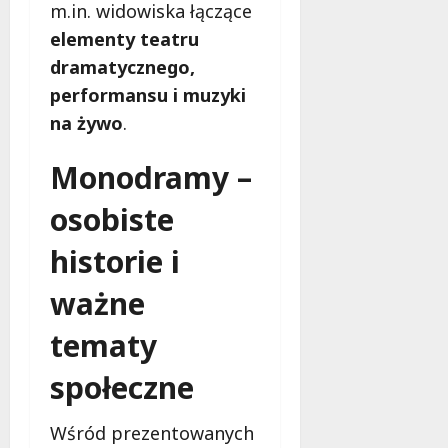
m.in. widowiska łączące
s
k
t
elementy teatru
i
8
w
sierpnia
dramatycznego,
o
2026
8
performansu i muzyki
d
sierpnia
l
na żywo
.
2026
a
M
Monodramy –
i
e
osobiste
s
historie i
z
k
ważne
a
ń
tematy
c
ó
społeczne
w
!
Wśród prezentowanych