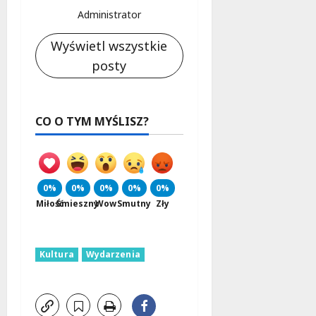
Administrator
Wyświetl wszystkie
posty
CO O TYM MYŚLISZ?
0%
0%
0%
0%
0%
Miłość
Śmieszny
Wow
Smutny
Zły
Kultura
Wydarzenia