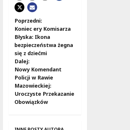
Z
Poprzedni:
Koniec ery Komisarza
o
Błyska: Ikona
b
bezpieczeństwa żegna
się z dziećmi
a
Dalej:
c
Nowy Komendant
Policji w Rawie
z
Mazowieckiej:
w
Uroczyste Przekazanie
Obowiązków
p
i
INNE POSTY AUTORA