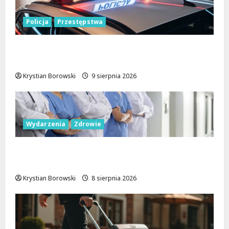
Policja
Przestępstwa
Recydywiści zatrzymani po brutalnym
napadzie w Łodzi
Krystian Borowski
9 sierpnia 2026
Wydarzenia
Zdrowie
Joga na trawie: Bezpłatne warsztaty w
Parku Podolskim w Łodzi!
Krystian Borowski
8 sierpnia 2026