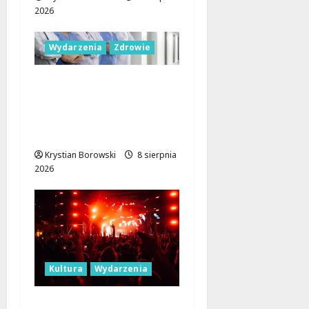
2026
Wydarzenia
Zdrowie
Joga na trawie:
Bezpłatne warsztaty w
Parku Podolskim w
Łodzi!
Krystian Borowski
8 sierpnia
2026
Kultura
Wydarzenia
Dożynki 2026 w