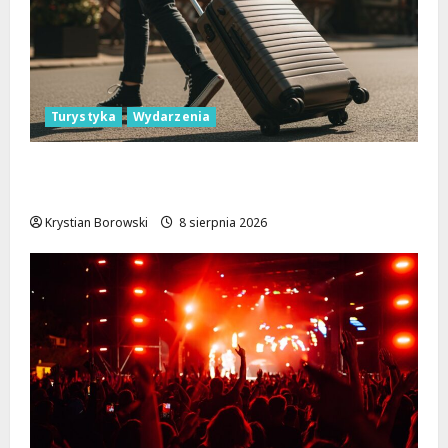
Turystyka
Wydarzenia
Skarby przyrody i historii: Odkryj okolice
Łodzi na jednodniowe wycieczki
Krystian Borowski
8 sierpnia 2026