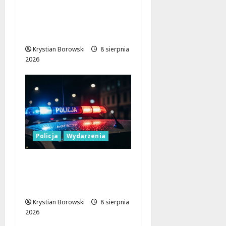
Łódzkiem: Tradycja i
Nowoczesność w Sercu
Regionu!
Krystian Borowski
8 sierpnia
2026
Policja
Wydarzenia
Nowa era Policji:
Miliony na sprzęt i
nowoczesne pojazdy
Krystian Borowski
8 sierpnia
2026