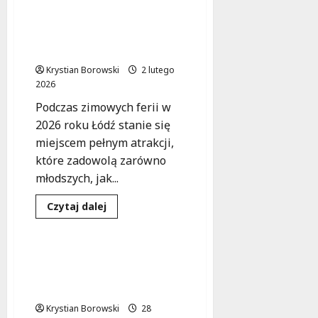
Wiosenne
warsztaty
Ferie 2026 w Łodzi: Odkryj
śpiewu
Strefę Małego Inżyniera
tradycyjnego
w
w Galerii Łódzkiej!
Łodzi
–
Krystian Borowski
2 lutego
dołącz
2026
do
muzycznej
Podczas zimowych ferii w
podróży!
2026 roku Łódź stanie się
miejscem pełnym atrakcji,
które zadowolą zarówno
młodszych, jak...
Dowiedz
Czytaj dalej
się
Warsztaty
Wydarzenia
więcej
o
Ferie
2026
Mózg w akcji: Bezpłatne
w
warsztaty dla seniorów w
Łodzi:
Odkryj
Łodzi
Strefę
Małego
Krystian Borowski
28
Inżyniera