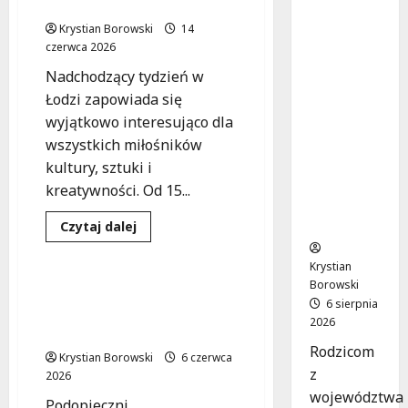
na
grach
przyszłoś
Krystian Borowski
14
ć:
czerwca 2026
Bezpłatn
Nadchodzący tydzień w
e
Łodzi zapowiada się
wsparcie
wyjątkowo interesująco dla
dla dzieci
z
wszystkich miłośników
nadwagą
kultury, sztuki i
w
kreatywności. Od 15...
Bezpieczeństwo
Łódzkie
m
Społeczność
Dowiedz
Czytaj dalej
się
Warsztaty
więcej
o
Krystian
Kulturalny
Borowski
tydzień
Młodzież z „Pomostu” na
w
6 sierpnia
tropie tajemnic Straży
Łodzi:
2026
Warsztaty,
Miejskiej
wernisaż
Rodzicom
i
Krystian Borowski
6 czerwca
muzyka
z
2026
w
grach
województwa
Podopieczni