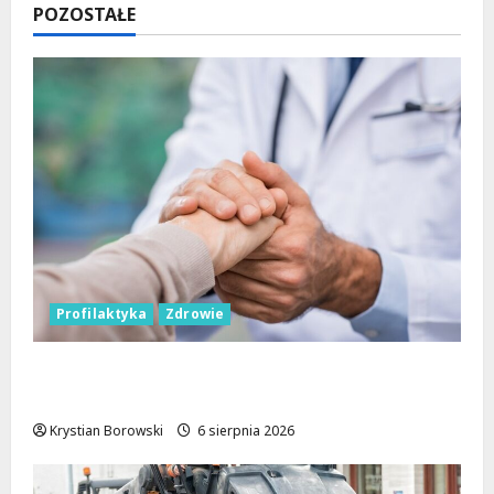
na
POZOSTAŁE
Warsztatach
w
Teatrze
Chorea!
Profilaktyka
Zdrowie
Bezpieczna przyszłość: Bezpłatne wsparcie
dla dzieci z nadwagą w Łódzkiem
Krystian Borowski
6 sierpnia 2026