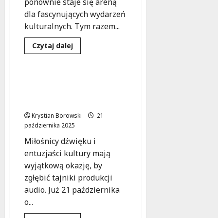
ponownie staje się areną
dla fascynujących wydarzeń
kulturalnych. Tym razem...
Dowiedz
Czytaj dalej
się
Kultura
Warsztaty
więcej
o
Odkryj
Magię
Twórz dźwiękowe
Animacji:
arcydzieła w Bibliotece
Warsztaty
dla
Olimpia!
Seniorów
w
Krystian Borowski
21
Łodzi!
października 2025
Miłośnicy dźwięku i
entuzjaści kultury mają
wyjątkową okazję, by
zgłębić tajniki produkcji
audio. Już 21 października
o...