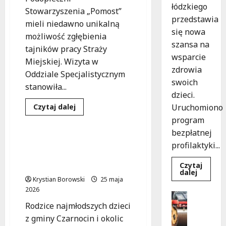
łódzkiego
Stowarzyszenia „Pomost”
przedstawia
mieli niedawno unikalną
się nowa
możliwość zgłębienia
szansa na
tajników pracy Straży
wsparcie
Miejskiej. Wizyta w
zdrowia
Oddziale Specjalistycznym
swoich
stanowiła...
dzieci.
Dowiedz
Uruchomiono
Czytaj dalej
się
Edukacja
Warsztaty
program
więcej
o
bezpłatnej
Młodzież
z
Warsztaty dla Rodziców:
profilaktyki...
„Pomostu”
Klucz do Udanej
na
tropie
Czytaj
Adaptacji w Żłobku
tajemnic
Dowied
dalej
Straży
się
Krystian Borowski
25 maja
Miejskiej
więcej
2026
o
Drogi
Bezpiec
Infrastr
Rodzice najmłodszych dzieci
przyszło
Bezpłat
Remonty
z gminy Czarnocin i okolic
wsparci
M