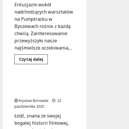
Entuzjazm wokół
nadchodzących warsztatów
na Pumptracku w
Byszewach rośnie z każdą
chwilą. Zainteresowanie
przewyższyło nasze
najśmielsze oczekiwania,...
Dowiedz
Czytaj dalej
się
Animacja
Warsztaty
więcej
o
Warsztaty
na
Odkryj Magię Animacji:
Pumptracku
Warsztaty dla Seniorów
pełne
emocji!
w Łodzi!
Sprawdź,
co
Krystian Borowski
22
czeka
października 2025
uczestników!
Łódź, znana ze swojej
bogatej historii filmowej,