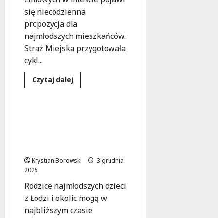
się niecodzienna
propozycja dla
najmłodszych mieszkańców.
Straż Miejska przygotowała
cykl...
Edukacja
Pedagogika
Dowiedz
Czytaj dalej
się
Warsztaty
więcej
o
Ekologiczne
ferie
Warsztaty dla rodziców:
zimowe:
Zdobądź praktyczne
Warsztaty
dla
umiejętności w
młodych
wychowaniu dzieci!
ekologów
z
Krystian Borowski
Strażą
3 grudnia
Miejską
2025
Rodzice najmłodszych dzieci
z Łodzi i okolic mogą w
najbliższym czasie