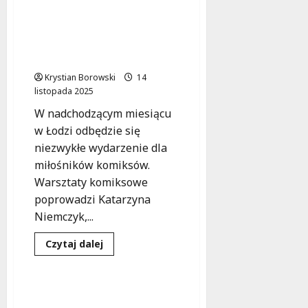
o
Kreatywność
w
Twórz komiksy z legendą
Łodzi:
Marvela – warsztaty z
Targi
Książki
Kasią Niemczyk!
z
warsztatami
Krystian Borowski
14
dla
listopada 2025
każdego!
W nadchodzącym miesiącu
w Łodzi odbędzie się
niezwykłe wydarzenie dla
miłośników komiksów.
Warsztaty komiksowe
poprowadzi Katarzyna
Niemczyk,...
Warsztaty
Dowiedz
Czytaj dalej
się
Wychowanie
więcej
o
Twórz
komiksy
Ostatnie miejsca na
z