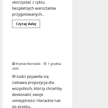
skorzystać z cyklu
bezpłatnych warsztatów
przygotowanych...
Dowiedz
Czytaj dalej
się
Literatura
Warsztaty
więcej
o
Warsztaty
dla
Twórcze pisanie dla
rodziców:
seniorów: Odkryj swoje
Zdobądź
praktyczne
literackie talenty w
umiejętności
Łodzi!
w
wychowaniu
Krystian Borowski
dzieci!
1 grudnia
2025
W Łodzi pojawiła się
ciekawa propozycja dla
wszystkich, którzy chcieliby
doskonalić swoje
umiejętności literackie lub
po prostu...