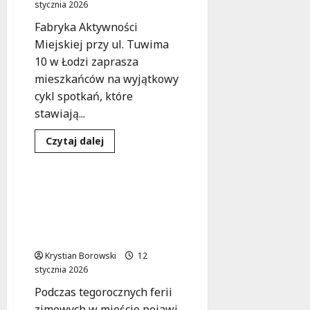
stycznia 2026
w
Galerii
Fabryka Aktywności
Łódzkiej!
Miejskiej przy ul. Tuwima
10 w Łodzi zaprasza
mieszkańców na wyjątkowy
cykl spotkań, które
stawiają...
Edukacja
Ekologia
Dowiedz
Czytaj dalej
się
Warsztaty
więcej
o
Mózg
w
Ekologiczne ferie
akcji:
zimowe: Warsztaty dla
Bezpłatne
warsztaty
młodych ekologów z
dla
Strażą Miejską
seniorów
w
Krystian Borowski
Łodzi
12
stycznia 2026
Podczas tegorocznych ferii
zimowych w mieście pojawi