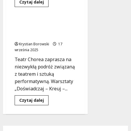
Dowiedz
Czytaj dalej
się
Teatr
Warsztaty
więcej
o
Twórz
dźwiękowe
Odkryj Swoją Artystyczną
arcydzieła
Pasję na Warsztatach w
w
Bibliotece
Teatrze Chorea!
Olimpia!
Krystian Borowski
17
września 2025
Teatr Chorea zaprasza na
niezwykłą podróż związaną
z teatrem i sztuką
performatywną. Warsztaty
„Doświadczaj – Kreuj –...
Dowiedz
Czytaj dalej
się
więcej
o
Odkryj
Swoją
Artystyczną
Pasję