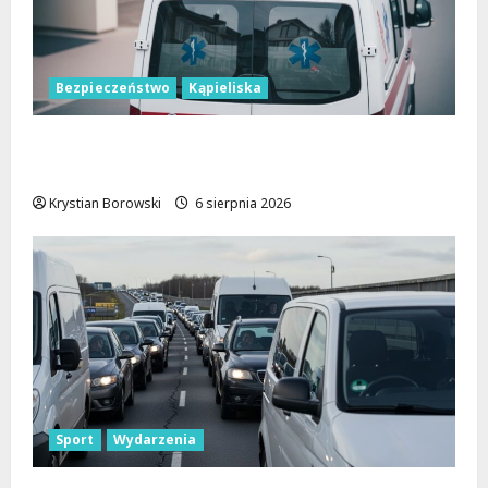
Bezpieczeństwo
Kąpieliska
Bezpieczne chwile nad wodą: Kluczowe
zasady, które musisz znać
Krystian Borowski
6 sierpnia 2026
Sport
Wydarzenia