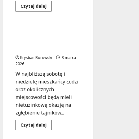
Dowiedz
Czytaj dalej
się
Muzyka
Warsztaty
więcej
o
Kreatywne
warsztaty
Wiosenne warsztaty
artystyczne
śpiewu tradycyjnego w
w
bibliotece
Łodzi – dołącz do
na
muzycznej podróży!
dzień
wolny
Krystian Borowski
od
3 marca
szkoły!
2026
W najbliższą sobotę i
niedzielę mieszkańcy Łodzi
oraz okolicznych
miejscowości będą mieli
nietuzinkową okazję na
zgłębienie tajników...
Dowiedz
Czytaj dalej
się
Warsztaty
Wydarzenia
więcej
o