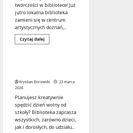
twórczości w bibliotece! Już
jutro lokalna biblioteka
zamieni się w centrum
artystycznych doznań,...
Dowiedz
Czytaj dalej
się
Kultura
Warsztaty
więcej
o
Kreatywna
sobota
Kreatywne warsztaty
w
artystyczne w bibliotece
bibliotece:
odkryj
na dzień wolny od szkoły!
magię
mangi
Krystian Borowski
23 marca
i
2026
karykatur!
Planujesz kreatywnie
spędzić dzień wolny od
szkoły? Biblioteka zaprasza
wszystkich, zarówno dzieci,
jak i dorosłych, do udziału...