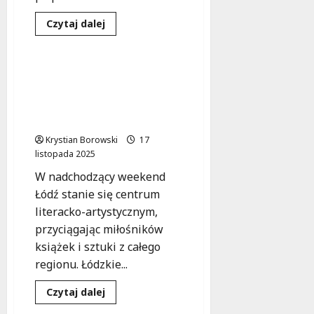
Dowiedz
Czytaj dalej
się
Warsztaty
Wydarzenia
więcej
o
Twórcze
pisanie
Kreatywność w Łodzi:
dla
Targi Książki z
seniorów:
Odkryj
warsztatami dla
swoje
każdego!
literackie
talenty
Krystian Borowski
w
17
Łodzi!
listopada 2025
W nadchodzący weekend
Łódź stanie się centrum
literacko-artystycznym,
przyciągając miłośników
książek i sztuki z całego
regionu. Łódzkie...
Kultura
Podróże
Dowiedz
Czytaj dalej
się
Warsztaty
więcej