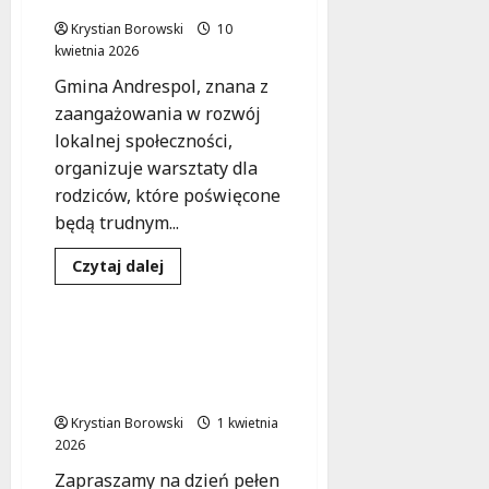
Gminie Andrespol
dziecko
i
w
2026
Krystian Borowski
na
10
s
s
warsztaty
kwietnia 2026
w
z
k
Lutomiersku!
Gmina Andrespol, znana z
w
i
i
zaangażowania w rozwój
e
e
g
lokalnej społeczności,
d
o
organizuje warsztaty dla
z
?
rodziców, które poświęcone
i
będą trudnym...
e
6
ć
sierpnia
Kultura
Podróże
Dowiedz
Czytaj dalej
?
się
2026
Warsztaty
więcej
o
Jak
6
zrozumieć
Kreatywna sobota w
sierpnia
trudne
bibliotece: odkryj magię
zachowania
2026
dzieci?
mangi i karykatur!
Warsztaty
dla
Krystian Borowski
1 kwietnia
rodziców
2026
w
Gminie
Zapraszamy na dzień pełen
Andrespol