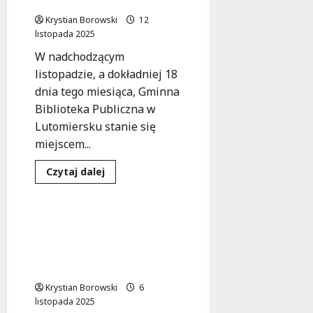
warsztaty dla rodziców!
legendą
Marvela
Krystian Borowski
12
–
warsztaty
listopada 2025
z
Kasią
W nadchodzącym
Niemczyk!
listopadzie, a dokładniej 18
dnia tego miesiąca, Gminna
Biblioteka Publiczna w
Lutomiersku stanie się
miejscem...
Dowiedz
Czytaj dalej
się
Warsztaty
Wydarzenia
więcej
o
Ostatnie
miejsca
Warsztaty na
na
Pumptracku pełne
warsztaty
dla
emocji! Sprawdź, co
rodziców!
czeka uczestników!
Krystian Borowski
6
listopada 2025