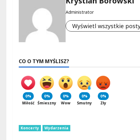
Krystian Borowski
Administrator
Wyświetl wszystkie post
CO O TYM MYŚLISZ?
0%
0%
0%
0%
0%
Miłość
Śmieszny
Wow
Smutny
Zły
Koncerty
Wydarzenia