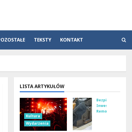
POZOSTAŁE
TEKSTY
KONTAKT
LISTA ARTYKUŁÓW
Bezpieczeństwo
Inwestycje
Remonty
Kultura
No
Wydarzenia
wa