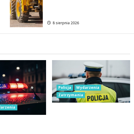
Mrocka i Malownicza zyskają
nowy blask!
8 sierpnia 2026
Policja
Wydarzenia
Zatrzymania
arzenia
Nietypowa interwencja w
Łodzi: pijany kierowca i
icji: Miliony na
poszukiwany pasażer na
woczesne pojazdy
motorowerze