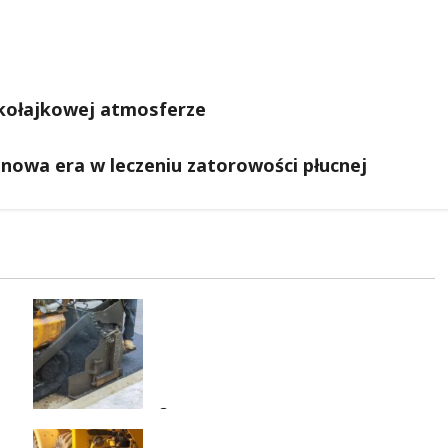
ikołajkowej atmosferze
 nowa era w leczeniu zatorowości płucnej
Nowa Era Drogi w Józefowie i
Rogowie: Komfort i
Bezpieczeństwo dla
Mieszkańców!
8 sierpnia 2026
Rewolucja na ulicach Brzezin: