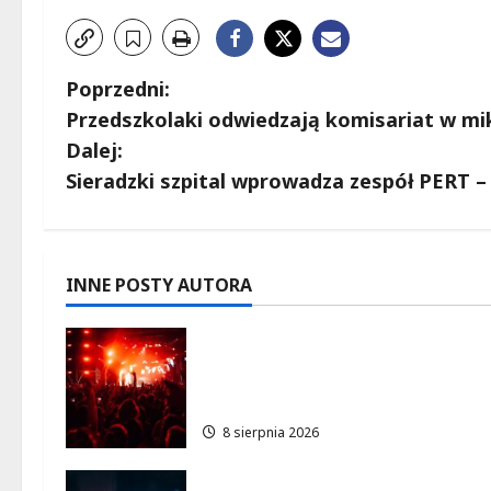
Z
Poprzedni:
Przedszkolaki odwiedzają komisariat w m
o
Dalej:
b
Sieradzki szpital wprowadza zespół PERT –
a
c
INNE POSTY AUTORA
z
Dożynki 2026 w Łódzkiem:
w
Tradycja i Nowoczesność w
Sercu Regionu!
p
8 sierpnia 2026
i
Polska Policja w 2026 roku: