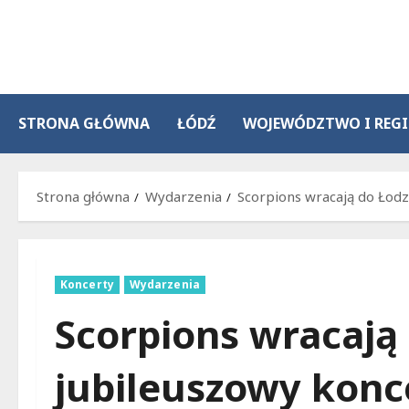
Przejdź
do
treści
STRONA GŁÓWNA
ŁÓDŹ
WOJEWÓDZTWO I REG
Strona główna
Wydarzenia
Scorpions wracają do Łodzi
Koncerty
Wydarzenia
Scorpions wracają 
jubileuszowy konce