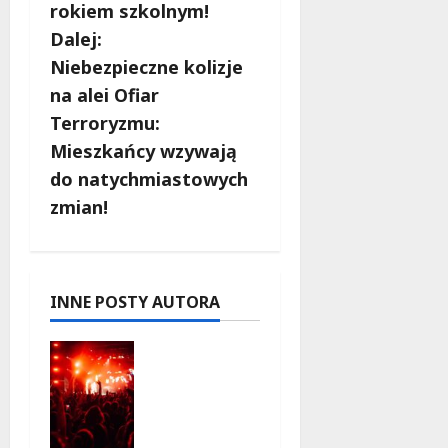
rokiem szkolnym!
a
Dalej:
c
Niebezpieczne kolizje
na alei Ofiar
z
Terroryzmu:
w
Mieszkańcy wzywają
do natychmiastowych
p
zmian!
i
s
INNE POSTY AUTORA
y
Dożynki
2026 w
Łódzkiem:
Tradycja i
Nowoczes