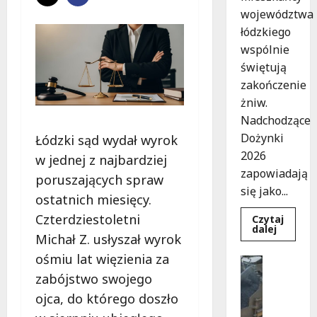
województwa
łódzkiego
wspólnie
świętują
zakończenie
żniw.
Nadchodzące
Dożynki
Łódzki sąd wydał wyrok
2026
w jednej z najbardziej
zapowiadają
poruszających spraw
się jako...
ostatnich miesięcy.
Czterdziestoletni
Czytaj
Dowied
dalej
Michał Z. usłyszał wyrok
się
więcej
ośmiu lat więzienia za
o
Bezpiecz
Dożynki
Inwestyc
zabójstwo swojego
2026
w
Remonty
ojca, do którego doszło
Łódzkie
N
Tradycj