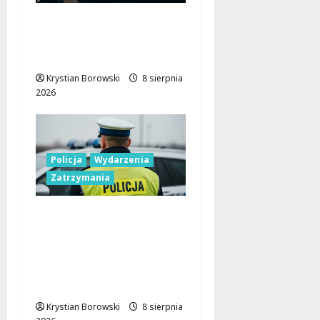
Nowa era Policji:
Miliony na sprzęt i
nowoczesne pojazdy
Krystian Borowski
8 sierpnia
2026
Policja
Wydarzenia
Zatrzymania
Nietypowa
interwencja w Łodzi:
pijany kierowca i
poszukiwany pasażer
na motorowerze
Krystian Borowski
8 sierpnia