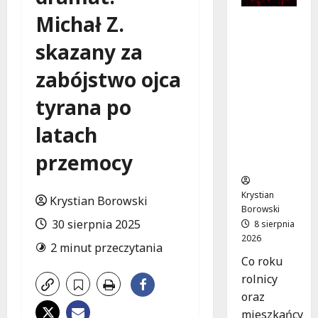
Michał Z.
Dożynki
2026 w
skazany za
Łódzkie
m:
zabójstwo ojca
Tradycja
i
tyrana po
Nowocze
latach
sność w
Sercu
przemocy
Regionu!
Krystian
Krystian Borowski
Borowski
30 sierpnia 2025
8 sierpnia
2026
2 minut przeczytania
Co roku
rolnicy
oraz
mieszkańcy