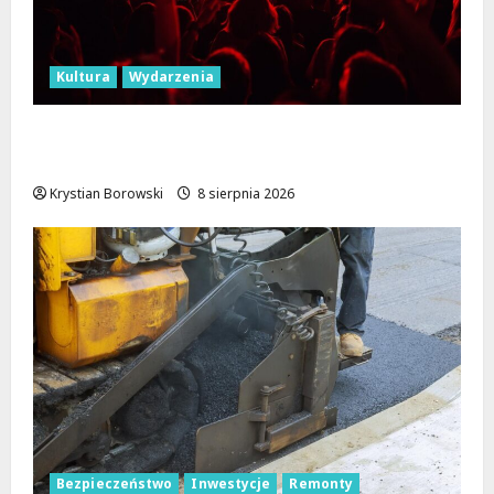
Kultura
Wydarzenia
Dożynki 2026 w Łódzkiem: Tradycja i
Nowoczesność w Sercu Regionu!
Krystian Borowski
8 sierpnia 2026
Bezpieczeństwo
Inwestycje
Remonty