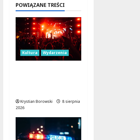
8 sierpnia
POWIĄZANE TREŚCI
2026
8 sierpnia
2026
Kultura
Wydarzenia
Dożynki 2026 w
Łódzkiem: Tradycja i
Nowoczesność w Sercu
Regionu!
Krystian Borowski
8 sierpnia
2026