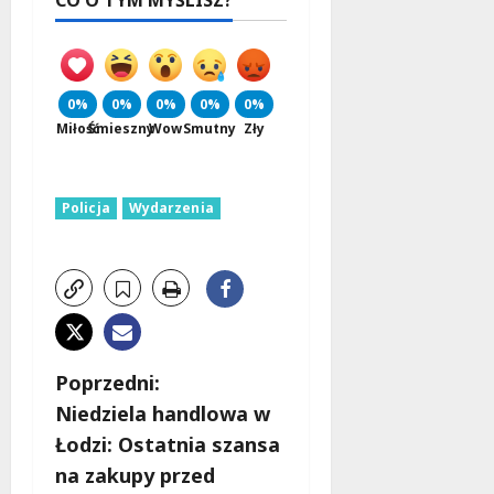
0%
0%
0%
0%
0%
Miłość
Śmieszny
Wow
Smutny
Zły
Policja
Wydarzenia
Z
Poprzedni:
Niedziela handlowa w
o
Łodzi: Ostatnia szansa
b
na zakupy przed