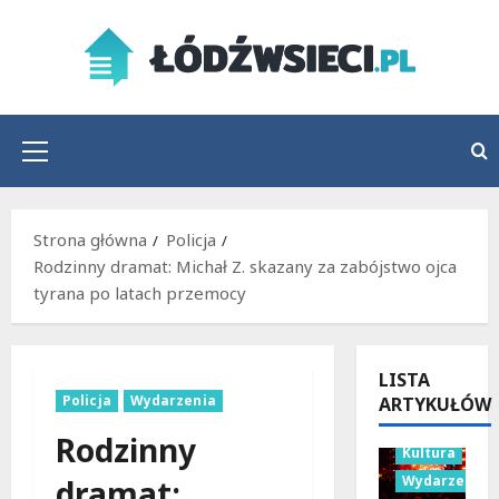
Przejdź
do
treści
Menu
główne
Strona główna
Policja
Rodzinny dramat: Michał Z. skazany za zabójstwo ojca
tyrana po latach przemocy
LISTA
Policja
Wydarzenia
ARTYKUŁÓW
Rodzinny
Kultura
Wydarzenia
dramat: