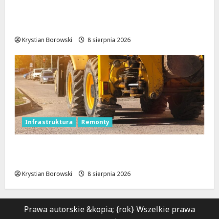
Polska Policja w 2026 roku: intensywne
wzmocnienia i nowoczesne rozwiązania dla
bezpieczeństwa
Krystian Borowski
8 sierpnia 2026
Infrastruktura
Remonty
Rewolucja na ulicach Brzezin: Mrocka i
Malownicza zyskają nowy blask!
Krystian Borowski
8 sierpnia 2026
Prawa autorskie &kopia; {rok} Wszelkie prawa