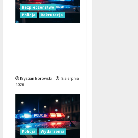
Bezpieczeństwo
Policja
Rekrutacja
Polska Policja w 2026
roku: intensywne
wzmocnienia i
nowoczesne
rozwiązania dla
bezpieczeństwa
Krystian Borowski
8 sierpnia
2026
Policja
Wydarzenia