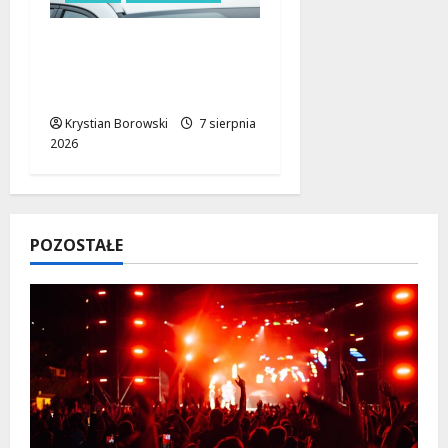
Zatrzymanie pary
oszustów: policyjna
akcja w Dolnośląskiem
Krystian Borowski
7 sierpnia
2026
POZOSTAŁE