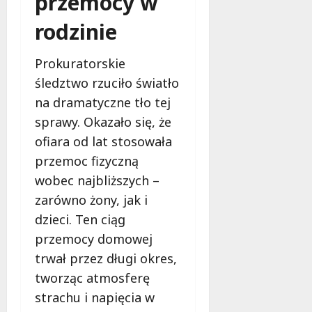
przemocy w
a
d
z
w
ń
rodzinie
y
w
y
c
i
b
ó
ą
l
w
Prokuratorskie
8
z
a
!
sierpnia
śledztwo rzuciło światło
a
2026
s
na dramatyczne tło tej
n
k
8
sprawy. Okazało się, że
i
!
sierpnia
a
2026
ofiara od lat stosowała
d
8
przemoc fizyczną
l
sierpnia
wobec najbliższych –
a
2026
b
zarówno żony, jak i
e
dzieci. Ten ciąg
z
przemocy domowej
p
trwał przez długi okres,
i
e
tworząc atmosferę
c
strachu i napięcia w
z