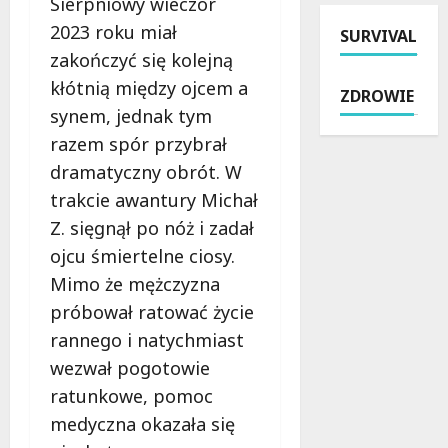
Sierpniowy wieczór
r
2
u
i
2023 roku miał
SURVIVAL
a
6
l
R
P
zakończyć się kolejną
r
i
o
o
o
c
g
kłótnią między ojcem a
ZDROWIE
l
k
a
o
synem, jednak tym
i
u
c
w
razem spór przybrał
c
:
h
i
j
i
B
dramatyczny obrót. W
e
i
n
r
:
trakcie awantury Michał
:
t
z
K
Z. sięgnął po nóż i zadał
M
e
e
o
ojcu śmiertelne ciosy.
i
n
z
m
l
s
i
f
Mimo że mężczyzna
i
y
n
o
próbował ratować życie
o
w
:
r
rannego i natychmiast
n
n
M
t
y
wezwał pogotowie
e
r
i
n
w
o
B
ratunkowe, pomoc
a
z
c
e
medyczna okazała się
s
m
k
z