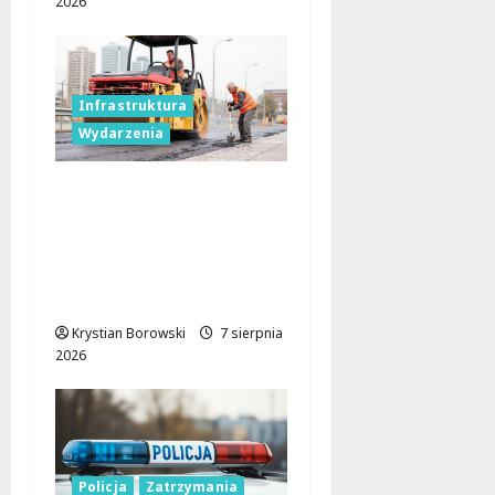
2026
Infrastruktura
Wydarzenia
Powiat łódzki
wschodni.
Bezpieczniejsze drogi i
nowe inwestycje
drogowe
Krystian Borowski
7 sierpnia
2026
Policja
Zatrzymania