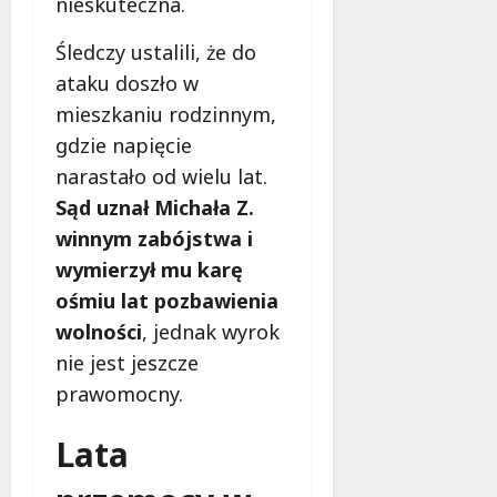
nieskuteczna.
p
o
a
p
r
c
i
i
Śledczy ustalili, że do
z
n
M
e
ę
i
ataku doszło w
a
c
t
e
l
z
mieszkaniu rodzinnym,
i
n
o
e
gdzie napięcie
n
i
w
ń
narastało od wielu lat.
o
a
n
s
w
i
i
t
Sąd uznał Michała Z.
o
n
c
w
winnym zabójstwa i
c
o
z
o
wymierzył mu karę
z
w
a
d
ośmiu lat pozbawienia
e
o
z
l
s
c
y
a
wolności
, jednak wyrok
n
z
s
M
nie jest jeszcze
e
e
k
i
prawomocny.
p
s
a
e
o
n
j
s
Lata
j
e
ą
z
a
r
n
k
z
o
o