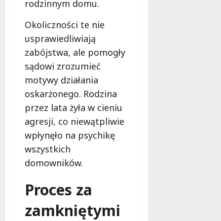
rodzinnym domu.
e
ń
Okoliczności te nie
s
usprawiedliwiają
t
w
zabójstwa, ale pomogły
a
sądowi zrozumieć
motywy działania
8
oskarżonego. Rodzina
sierpnia
2026
przez lata żyła w cieniu
agresji, co niewątpliwie
wpłynęło na psychikę
wszystkich
domowników.
Proces za
zamkniętymi