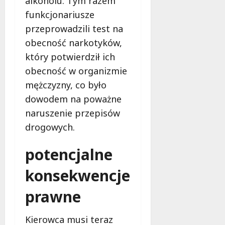
alkoholu. Tym razem
c
a
funkcjonariusze
z
M
e
i
przeprowadzili test na
s
e
obecność narkotyków,
n
s
który potwierdził ich
e
z
obecność w organizmie
r
k
o
a
mężczyzny, co było
z
ń
dowodem na poważne
w
c
naruszenie przepisów
i
ó
ą
drogowych.
w
z
!
a
potencjalne
n
8
i
konsekwencje
sierpnia
a
2026
prawne
d
l
a
Kierowca musi teraz