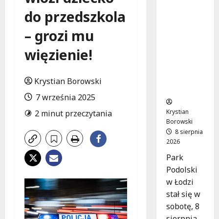
Joga na
do przedszkola
trawie:
Bezpłatn
– grozi mu
e
warsztat
więzienie!
y w Parku
Podolski
m w
Krystian Borowski
Łodzi!
7 września 2025
Krystian
2 minut przeczytania
Borowski
8 sierpnia
2026
Park
Podolski
w Łodzi
stał się w
sobotę, 8
sierpnia,