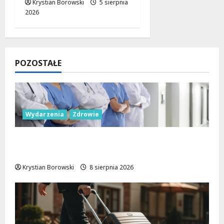
Krystian Borowski
5 sierpnia
2026
POZOSTAŁE
Wydarzenia
Zdrowie
Joga na trawie: Bezpłatne warsztaty w
Parku Podolskim w Łodzi!
Krystian Borowski
8 sierpnia 2026