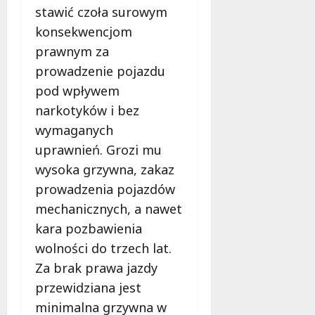
b
stawić czoła surowym
e
konsekwencjom
z
p
prawnym za
i
prowadzenie pojazdu
e
pod wpływem
c
z
narkotyków i bez
e
wymaganych
ń
uprawnień. Grozi mu
s
wysoka grzywna, zakaz
t
w
prowadzenia pojazdów
a
mechanicznych, a nawet
kara pozbawienia
8
wolności do trzech lat.
sierpnia
2026
Za brak prawa jazdy
przewidziana jest
minimalna grzywna w