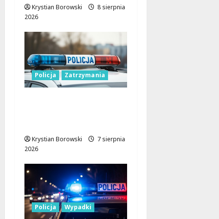
Krystian Borowski
8 sierpnia
2026
Policja
Zatrzymania
Zatrzymanie pary
oszustów: policyjna
akcja w Dolnośląskiem
Krystian Borowski
7 sierpnia
2026
Policja
Wypadki