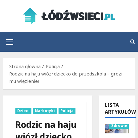
Przejdź
do
treści
Menu
główne
Strona główna
Policja
Rodzic na haju wiózł dziecko do przedszkola – grozi
mu więzienie!
LISTA
Dzieci
Narkotyki
Policja
ARTYKUŁÓW
Wydarzenia
Rodzic na haju
Zdrowie
wiózł dziecko