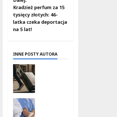
c
Kradzież perfum za 15
tysięcy złotych: 46-
z
latka czeka deportacja
w
na 5 lat!
p
i
INNE POSTY AUTORA
s
Skarby
y
przyrody i
historii:
Odkryj
okolice
Łodzi na
Joga na
jednodnio
trawie:
we
Bezpłatne
wycieczki