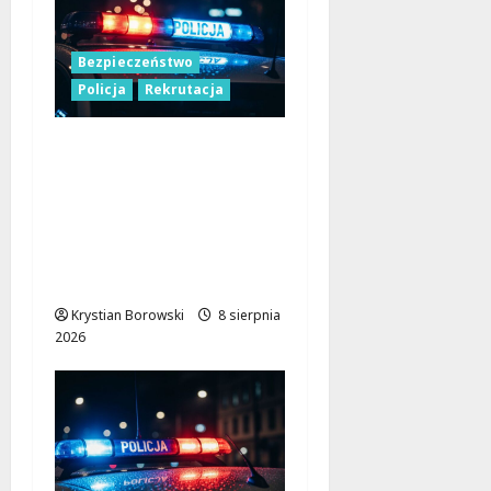
Bezpieczeństwo
Policja
Rekrutacja
Polska Policja w 2026
roku: intensywne
wzmocnienia i
nowoczesne
rozwiązania dla
bezpieczeństwa
Krystian Borowski
8 sierpnia
2026