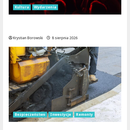
Kultura
Wydarzenia
Dożynki 2026 w Łódzkiem: Tradycja i
Nowoczesność w Sercu Regionu!
Krystian Borowski
8 sierpnia 2026
Bezpieczeństwo
Inwestycje
Remonty
Nowa Era Drogi w Józefowie i Rogowie: