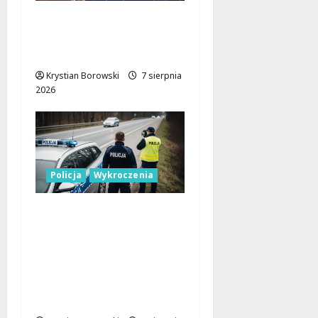
17-latek kierował
motocyklem typu
cross bez uprawnień
Krystian Borowski
7 sierpnia
2026
Policja
Wykroczenia
Nieodpowiedzialni
kierowcy blokują
miejsca dla
niepełnosprawnych:
interwencja straży
miejskiej w Łodzi