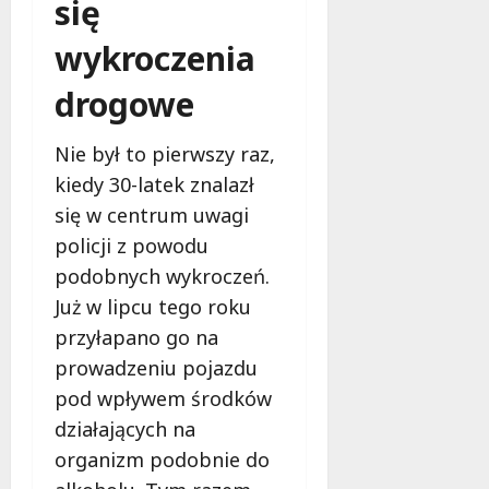
się
ć
n
y
o
w
o
w
r
wykroczenia
S
d
n
t
e
n
e
i
drogowe
r
i
w
B
c
o
z
e
u
w
Nie był to pierwszy raz,
m
z
R
e
kiedy 30-latek znalazł
o
p
e
w
c
i
się w centrum uwagi
g
y
n
e
i
policji z powodu
c
i
c
o
i
podobnych wykroczeń.
e
z
n
e
Już w lipcu tego roku
n
e
u
c
i
ń
przyłapano go na
!
z
a
s
k
prowadzeniu pojazdu
i
t
i
8
pod wpływem środków
n
w
sierpnia
o
działających na
o
2026
8
w
d
organizm podobnie do
sierpnia
o
l
2026