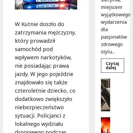
miejscem
wyjątkowego
wydarzenia
W Kutnie doszło do
dla
zatrzymania mężczyzny,
pasjonatów
który prowadził
zdrowego
samochód pod
stylu...
wpływem narkotyków,
Czytaj
nie posiadając prawa
Dowied
dalej
się
jazdy. W jego pojeździe
więcej
o
Turystyk
znajdowało się także
Joga
Wydarzen
na
czteroletnie dziecko, co
trawie:
S
Bezpłat
dodatkowo zwiększyło
k
warszta
w
a
niebezpieczeństwo
Parku
r
Podolsk
sytuacji. Policjanci z
w
b
Kultura
Łodzi!
lokalnego wydziału
y
Wydarzen
drogowego podczas
D
p