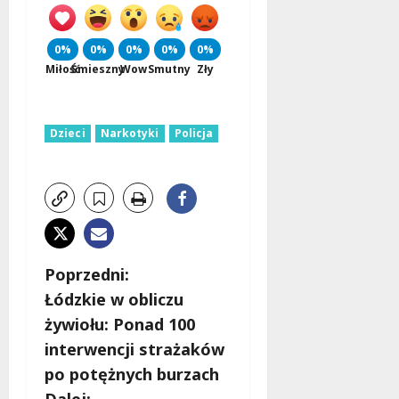
0%
0%
0%
0%
0%
Miłość
Śmieszny
Wow
Smutny
Zły
Dzieci
Narkotyki
Policja
Z
Poprzedni:
Łódzkie w obliczu
o
żywiołu: Ponad 100
b
interwencji strażaków
po potężnych burzach
a
Dalej: