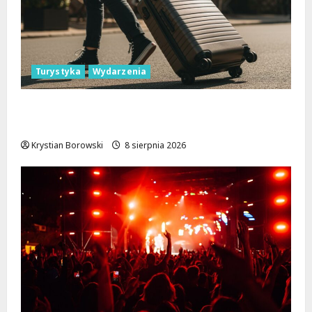
Turystyka
Wydarzenia
Skarby przyrody i historii: Odkryj okolice
Łodzi na jednodniowe wycieczki
Krystian Borowski
8 sierpnia 2026