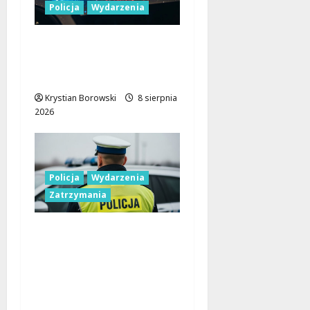
Policja
Wydarzenia
Nowa era Policji:
Miliony na sprzęt i
nowoczesne pojazdy
Krystian Borowski
8 sierpnia
2026
Policja
Wydarzenia
Zatrzymania
Nietypowa
interwencja w Łodzi:
pijany kierowca i
poszukiwany pasażer
na motorowerze