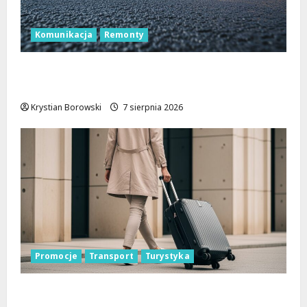
Komunikacja
Remonty
Remont Pabianickiej: Nowa era komfortu
w Łodzi zaczyna się już w sierpniu!
Krystian Borowski
7 sierpnia 2026
Promocje
Transport
Turystyka
Odkryj Łódzkie latem z ŁKA – zniżki