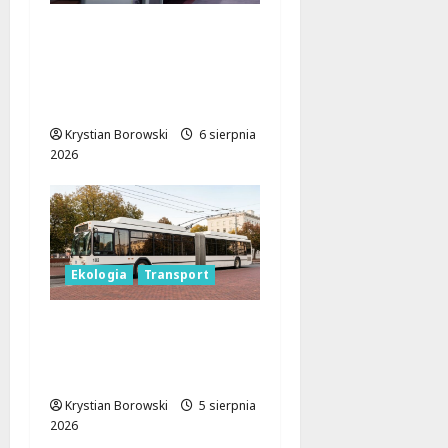
Legendarne autobusy
powracają: Ikarus-
Zemun na łódzkich
trasach!
Krystian Borowski
6 sierpnia
2026
Ekologia
Transport
Elektryczne autobusy
w Łodzi: Nowe trasy i
ekologiczne zmiany!
Krystian Borowski
5 sierpnia
2026