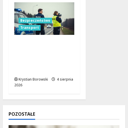
Bezpieczeństwo
Transport
Cichy zabójca za
kierownicą: jak
mikrosen zagraża
bezpieczeństwu na
drodze
Krystian Borowski
4 sierpnia
2026
POZOSTAŁE