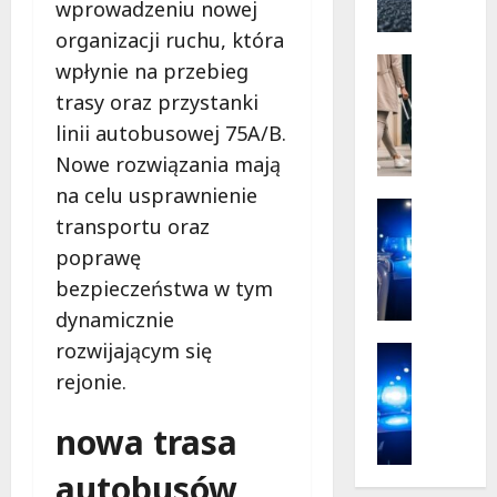
wprowadzeniu nowej
w
m
Dolnośl
o
organizacji ruchu, która
n
Promocj
wpłynie na przebieg
t
Transpor
trasy oraz przystanki
Turystyk
P
O
linii autobusowej 75A/B.
a
d
b
Nowe rozwiązania mają
k
i
na celu usprawnienie
r
a
Bezpiecz
transportu oraz
y
Prewenc
n
j
Seniorzy
poprawę
i
B
Ł
c
bezpieczeństwa w tym
e
ó
k
dynamicznie
z
d
i
p
rozwijającym się
z
Policja
e
i
k
Wypadki
j
rejonie.
e
1
i
:
c
7
e
N
nowa trasa
z
-
l
o
e
l
a
w
autobusów
ń
a
t