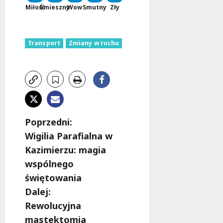
Miłość
Śmieszny
Wow
Smutny
Zły
Transport
Zmiany w ruchu
Z
Poprzedni:
Wigilia Parafialna w
o
Kazimierzu: magia
b
wspólnego
świętowania
a
Dalej:
c
Rewolucyjna
mastektomia