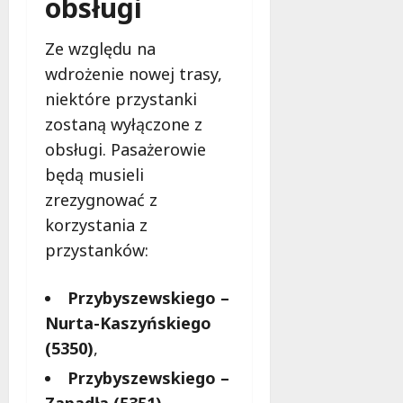
obsługi
i
e
ń
7
7
Ze względu na
sierpnia
sierpnia
7
2026
wdrożenie nowej trasy,
2026
sierpnia
niektóre przystanki
2026
zostaną wyłączone z
obsługi. Pasażerowie
będą musieli
zrezygnować z
korzystania z
przystanków:
Przybyszewskiego –
Nurta-Kaszyńskiego
(5350)
,
Przybyszewskiego –
Zapadła (5351)
.