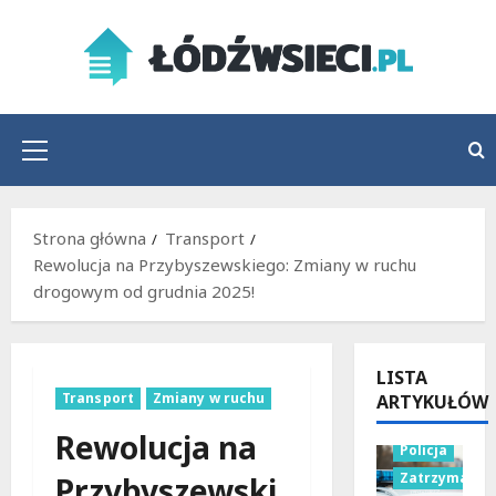
Przejdź
do
treści
Menu
główne
Strona główna
Transport
Rewolucja na Przybyszewskiego: Zmiany w ruchu
drogowym od grudnia 2025!
LISTA
Transport
Zmiany w ruchu
ARTYKUŁÓW
Rewolucja na
Policja
Zatrzymania
Przybyszewski