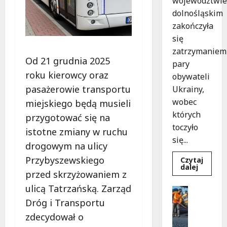
województwie
dolnośląskim
zakończyła
się
zatrzymaniem
Od 21 grudnia 2025
pary
roku kierowcy oraz
obywateli
pasażerowie transportu
Ukrainy,
wobec
miejskiego będą musieli
których
przygotować się na
toczyło
istotne zmiany w ruchu
się...
drogowym na ulicy
Przybyszewskiego
Czytaj
Dowied
dalej
przed skrzyżowaniem z
się
więcej
ulicą Tatrzańską. Zarząd
o
Komunik
Zatrzy
Remonty
Dróg i Transportu
pary
oszustó
R
zdecydował o
policyjn
e
akcja