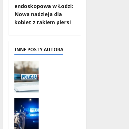
z
endoskopowa w Łodzi:
w
Nowa nadzieja dla
kobiet z rakiem piersi
p
i
s
INNE POSTY AUTORA
y
Zatrzyma
nie pary
oszustów:
policyjna
akcja w
Dolnośląs
Bezpiecze
kiem
ństwo
7 sierpnia
seniorów:
2026
Policja
dzieli się