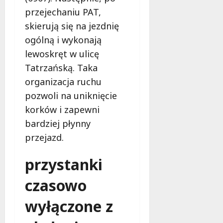
d
m
!
z
przejechaniu PAT,
z
t
y
skierują się na jezdnię
i
y
n
7
e
p
ogólną i wykonają
sierpnia
a
l
u
2026
s
lewoskręt w ulicę
i
c
i
Tatrzańską. Taka
s
r
ę
organizacja ruchu
i
o
j
ę
s
pozwoli na uniknięcie
u
w
s
ż
korków i zapewni
i
b
w
bardziej płynny
e
e
s
przejazd.
d
z
i
z
u
e
ą
p
przystanki
r
w
r
p
czasowo
Ł
a
n
o
w
i
wyłączone z
d
n
u
z
i
!