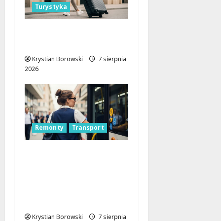
Turystyka
Odkryj Łódzkie latem z
ŁKA – zniżki czekają!
Krystian Borowski
7 sierpnia
2026
Remonty
Transport
Remont placu Wolności
w Konstantynowie:
Nowe linie
autobusowe wkrótce
ruszą!
Krystian Borowski
7 sierpnia