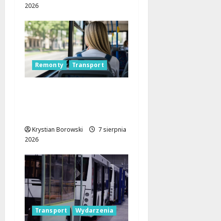
2026
Remonty
Transport
Nowa trasa autobusu
53B w Łodzi od 7
sierpnia!
Krystian Borowski
7 sierpnia
2026
Transport
Wydarzenia