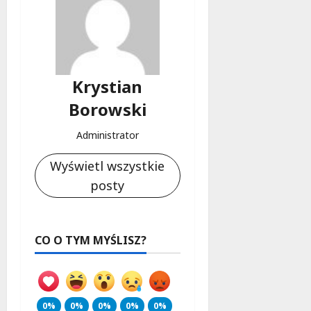
Krystian
Borowski
Administrator
Wyświetl wszystkie
posty
CO O TYM MYŚLISZ?
0%
0%
0%
0%
0%