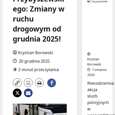
ego: Zmiany w
Zatrzym
anie pary
ruchu
oszustów
:
drogowym od
policyjna
akcja w
grudnia 2025!
Dolnośląs
kiem
Krystian Borowski
Krystian
20 grudnia 2025
Borowski
2 minut przeczytania
7 sierpnia
2026
Niecodzienna
akcja
służb
policyjnych
w