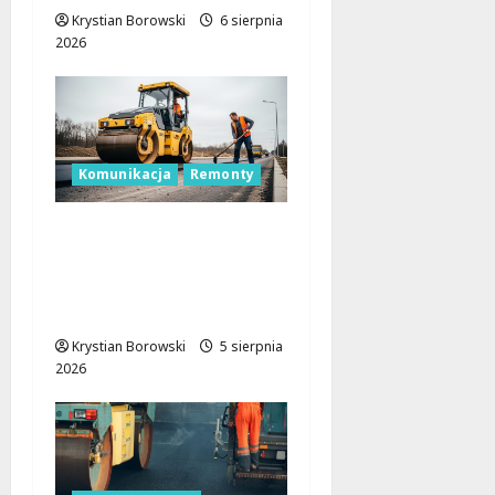
Krystian Borowski
6 sierpnia
2026
Komunikacja
Remonty
Remont skrzyżowania
w Łodzi: Zmiany w
ruchu i utrudnienia dla
kierowców
Krystian Borowski
5 sierpnia
2026