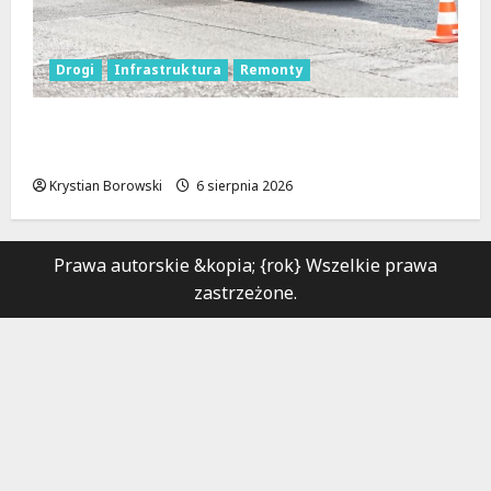
Drogi
Infrastruktura
Remonty
Metamorfoza Olsztyńskiej: Nowy Asfalt i
Zieleń w Łodzi!
Krystian Borowski
6 sierpnia 2026
Prawa autorskie &kopia; {rok} Wszelkie prawa
zastrzeżone.