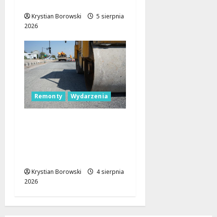
Łodzią a Warszawą?
Krystian Borowski
5 sierpnia
2026
Remonty
Wydarzenia
Nowa era dla drogi
wojewódzkiej nr 716:
postępy w budowie na
horyzoncie
Krystian Borowski
4 sierpnia
2026