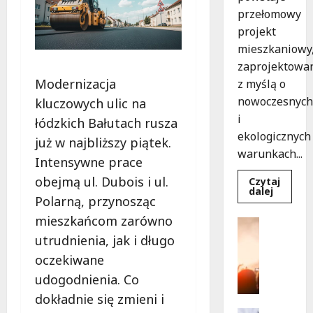
przełomowy
projekt
mieszkaniowy
zaprojektowa
Modernizacja
z myślą o
nowoczesnych
kluczowych ulic na
i
łódzkich Bałutach rusza
ekologicznych
już w najbliższy piątek.
warunkach...
Intensywne prace
obejmą ul. Dubois i ul.
Czytaj
Dowied
dalej
Polarną, przynosząc
się
więcej
mieszkańcom zarówno
o
Kultura
Ekologi
Wydarzen
utrudnienia, jak i długo
mieszka
w
T
oczekiwane
Łodzi
a
powsta
udogodnienia. Co
w
n
rekord
e
dokładnie się zmieni i
15
tygodni
c