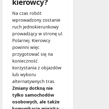
kierowcy?
s
k
z
i
Na czas robót
z
e
n
wprowadzony zostanie
m
a
ruch jednokierunkowy
ć
6
prowadzący w stronę ul.
sierpnia
Polarnej. Kierowcy
2026
6
powinni więc
sierpnia
2026
przygotować się na
konieczność
korzystania z objazdów
lub wyboru
alternatywnych tras.
Zmiany dotkną nie
tylko samochodów
osobowych, ale także
komunikację miejską
: