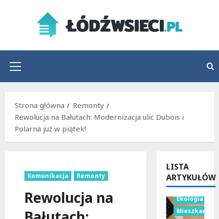
Przejdź
do
treści
Menu
główne
Strona główna
Remonty
Rewolucja na Bałutach: Modernizacja ulic Dubois i
Polarna już w piątek!
LISTA
Komunikacja
Remonty
ARTYKUŁÓW
Budownictwo
Rewolucja na
Ekologia
Mieszkania
Bałutach: