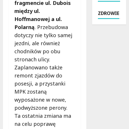
l
z
fragmencie ul. Dubois
ć
ó
s
n
:
w
między ul.
ZDROWIE
z
e
B
w
Hoffmanowej a ul.
t
c
e
Ł
Polarną
. Przebudowa
y
h
z
o
ń
w
dotyczy nie tylko samej
p
d
s
i
ł
z
jezdni, ale również
k
l
a
i
chodników po obu
i
e
t
:
stronach ulicy.
e
n
n
P
j
a
e
Zaplanowano także
o
:
d
w
t
remont zjazdów do
N
w
s
a
posesji, a przystanki
o
o
p
ń
w
d
MPK zostaną
a
c
y
ą
r
ó
wyposażone w nowe,
A
:
c
w
podwyższone perony.
s
K
i
k
Ta ostatnia zmiana ma
f
l
e
i
a
u
na celu poprawę
d
p
l
c