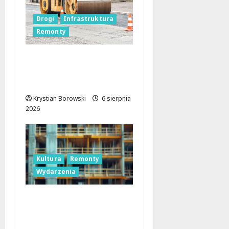
Drogi
Infrastruktura
Remonty
Metamorfoza
Olsztyńskiej: Nowy
Asfalt i Zieleń w Łodzi!
Krystian Borowski
6 sierpnia
2026
Kultura
Remonty
Wydarzenia
Pałac Silbersteinów w
Lisowicach: Renesans z
unijnym wsparciem!