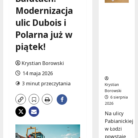
Modernizacja
Ekologicz
ne
ulic Dubois i
mieszkan
ia w
Polarna już w
Łodzi
powstan
piątek!
ą w
rekordow
Krystian Borowski
e 15
tygodni!
14 maja 2026
3 minut przeczytania
Krystian
Borowski
6 sierpnia
2026
Na ulicy
Pabianickiej
w Łodzi
powstaje