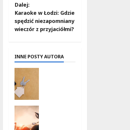
Dalej:
a
Karaoke w Łodzi: Gdzie
c
spędzić niezapomniany
wieczór z przyjaciółmi?
z
w
p
INNE POSTY AUTORA
i
Ekologicz
ne
s
mieszkani
a w Łodzi
y
powstaną
w
Taneczne
rekordow
wieczory
e 15
dla
tygodni!
seniorów
6 sierpnia