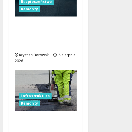
Bezpieczeństwo
Remonty
Nocne zmiany na
ulicach Łodzi:
drogowcy malują pasy
dla bezpieczeństwa!
Krystian Borowski
5 sierpnia
2026
Infrastruktura
Remonty
Utrudnienia na A2: Jak
ominąć korki między