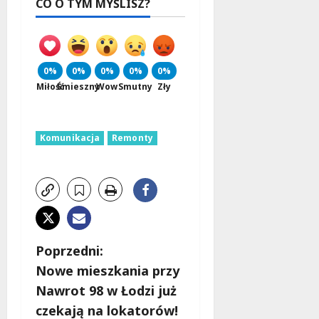
CO O TYM MYŚLISZ?
0%
0%
0%
0%
0%
Miłość
Śmieszny
Wow
Smutny
Zły
Komunikacja
Remonty
Z
Poprzedni:
Nowe mieszkania przy
o
Nawrot 98 w Łodzi już
b
czekają na lokatorów!