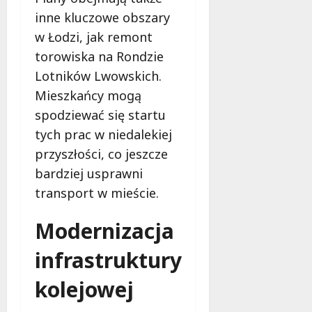
c
e
e
s
inne kluczowe obszary
k
p
ń
a
i
w Łodzi, jak remont
o
w
d
e
d
Ł
y
torowiska na Rondzie
j
c
o
,
Lotników Lwowskich.
w
z
d
k
Mieszkańcy mogą
L
a
z
t
u
s
i
spodziewać się startu
ó
t
B
!
r
tych prac w niedalekiej
o
i
e
przyszłości, co jeszcze
m
e
m
6
bardziej usprawni
i
g
u
sierpnia
e
u
2026
s
transport w mieście.
r
A
i
s
l
s
Modernizacja
k
e
z
u
k
z
infrastruktury
–
s
n
C
a
kolejowej
a
o
n
ć
m
d