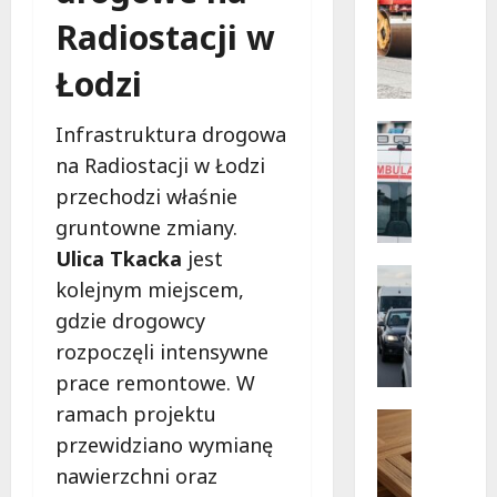
Infrastr
przyszło
Radiostacji w
Bezpłat
Remonty
wsparci
M
dla
Łodzi
dzieci
e
z
t
nadwag
w
a
Bezpiecz
Infrastruktura drogowa
Łódzki
m
Kąpielisk
na Radiostacji w Łodzi
o
B
przechodzi właśnie
r
e
f
z
gruntowne zmiany.
o
p
Ulica Tkacka
jest
z
i
Sport
kolejnym miejscem,
a
e
Wydarzen
gdzie drogowcy
G
O
c
d
l
z
rozpoczęli intensywne
z
s
n
prace remontowe. W
i
z
e
ramach projektu
e
t
c
Pielgrzy
z
Wydarzen
y
przewidziano wymianę
h
P
n
ń
w
nawierzchni oraz
i
a
s
i