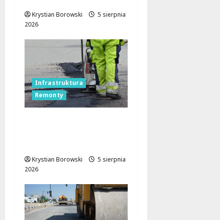
dla bezpieczeństwa!
Krystian Borowski
5 sierpnia
2026
Infrastruktura
Remonty
Utrudnienia na A2: Jak
ominąć korki między
Łodzią a Warszawą?
Krystian Borowski
5 sierpnia
2026