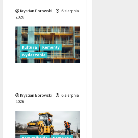
Asfalt i Zieleń w Łodzi!
Krystian Borowski
6 sierpnia
2026
Kultura
Remonty
Wydarzenia
Pałac Silbersteinów w
Lisowicach: Renesans z
unijnym wsparciem!
Krystian Borowski
6 sierpnia
2026