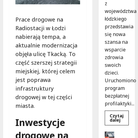
z
województwa
łódzkiego
Prace drogowe na
przedstawia
Radiostacji w Łodzi
się nowa
nabierają tempa, a
szansa na
aktualnie modernizacja
wsparcie
objęła ulicę Tkacką. To
zdrowia
część szerszej strategii
swoich
miejskiej, której celem
dzieci.
jest poprawa
Uruchomiono
infrastruktury
program
bezpłatnej
drogowej w tej części
profilaktyki...
miasta.
Czytaj
Inwestycje
Dowied
dalej
się
więcej
drogowe na
o
Drogi
Bezpiec