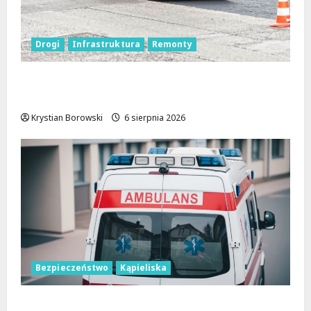
Drogi
Infrastruktura
Remonty
Metamorfoza Olsztyńskiej: Nowy Asfalt i
Zieleń w Łodzi!
Krystian Borowski
6 sierpnia 2026
Bezpieczeństwo
Kąpieliska
Bezpieczne chwile nad wodą: Kluczowe