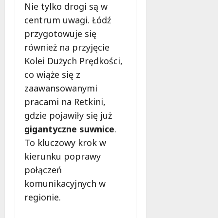
Nie tylko drogi są w
u
r
6
centrum uwagi. Łódź
s
o
sierpnia
i
w
przygotowuje się
2026
s
s
również na przyjęcie
z
k
Kolei Dużych Prędkości,
w
i
co wiąże się z
i
e
e
g
zaawansowanymi
d
o
pracami na Retkini,
z
?
gdzie pojawiły się już
i
e
gigantyczne suwnice
.
6
ć
sierpnia
To kluczowy krok w
?
2026
kierunku poprawy
połączeń
6
sierpnia
komunikacyjnych w
2026
regionie.