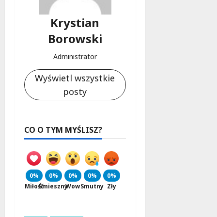
Krystian
Borowski
Administrator
Wyświetl wszystkie
posty
CO O TYM MYŚLISZ?
0%
0%
0%
0%
0%
Miłość
Śmieszny
Wow
Smutny
Zły