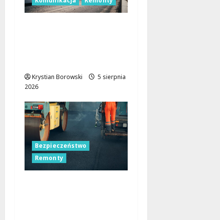
Komunikacja
Remonty
Remont skrzyżowania
w Łodzi: Zmiany w
ruchu i utrudnienia dla
kierowców
Krystian Borowski
5 sierpnia
2026
Bezpieczeństwo
Remonty
Nocne zmiany na
ulicach Łodzi:
drogowcy malują pasy