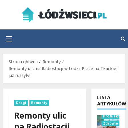
Przejdź
do
treści
Menu
główne
Strona główna
Remonty
Remonty ulic na Radiostacji w Łodzi: Prace na Tkackiej
już ruszyły!
LISTA
Drogi
Remonty
ARTYKUŁÓW
Remonty ulic
Profilaktyka
Zdrowie
na Radiostacji