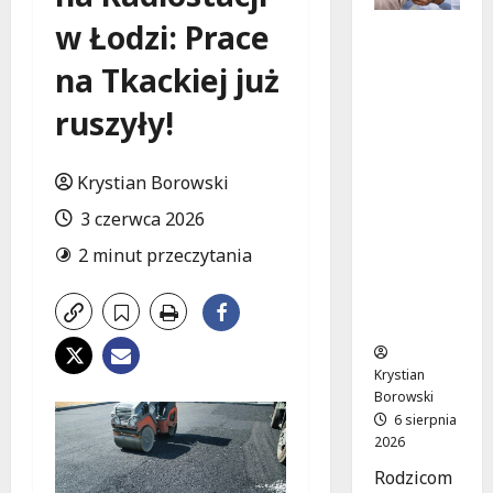
w Łodzi: Prace
Bezpiecz
na
na Tkackiej już
przyszłoś
ć:
ruszyły!
Bezpłatn
e
wsparcie
Krystian Borowski
dla dzieci
3 czerwca 2026
z
nadwagą
2 minut przeczytania
w
Łódzkie
m
Krystian
Borowski
6 sierpnia
2026
Rodzicom