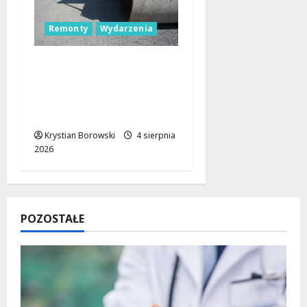
Remonty
Wydarzenia
Nowa era dla drogi
wojewódzkiej nr 716:
postępy w budowie na
horyzoncie
Krystian Borowski
4 sierpnia
2026
POZOSTAŁE