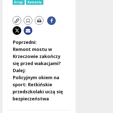
Drogi
Remonty
Z
Poprzedni:
Remont mostu w
o
Krzeczowie zakończy
b
się przed wakacjami?
Dalej:
a
Policyjnym okiem na
c
sport: Retkińskie
przedszkolaki uczą się
z
bezpieczeństwa
w