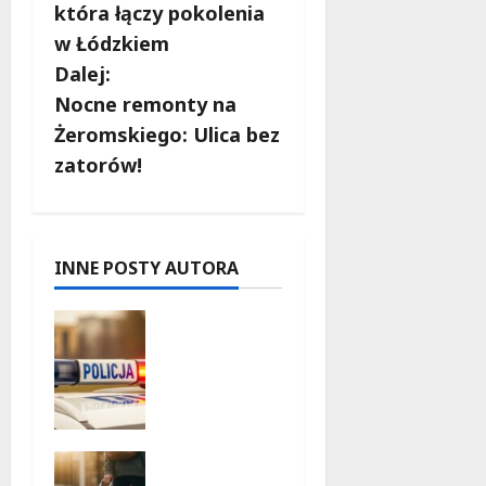
b
która łączy pokolenia
w Łódzkiem
a
Dalej:
c
Nocne remonty na
Żeromskiego: Ulica bez
z
zatorów!
w
p
INNE POSTY AUTORA
i
Zniknięcie
s
w
Tomaszo
y
wie
Mazowiec
kim –
Górskie
społeczno