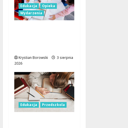
Edukacja
Opieka
Wydarzenia
Rewolucja w opiece
nad najmłodszymi:
Nowe zasady w
łódzkich żłobkach!
Krystian Borowski
3 sierpnia
2026
Edukacja
Przedszkola
Nowoczesne
przedszkole w Łodzi