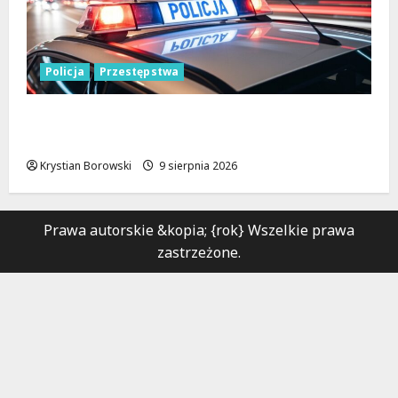
Policja
Przestępstwa
Recydywiści zatrzymani po brutalnym
napadzie w Łodzi
Krystian Borowski
9 sierpnia 2026
Prawa autorskie &kopia; {rok} Wszelkie prawa
zastrzeżone.