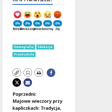
0%
0%
0%
0%
0%
Miłość
Śmieszny
Wow
Smutny
Zły
Demografia
Edukacja
Przedszkola
Z
Poprzedni:
Majowe wieczory przy
o
kapliczkach: Tradycja,