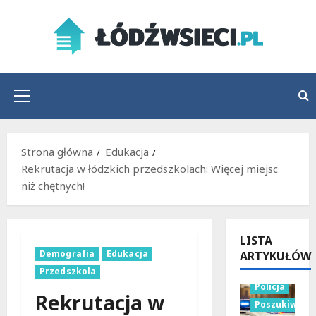
Przejdź
do
treści
Menu
główne
Strona główna
Edukacja
Rekrutacja w łódzkich przedszkolach: Więcej miejsc
niż chętnych!
LISTA
Demografia
Edukacja
ARTYKUŁÓW
Przedszkola
Policja
Rekrutacja w
Poszukiwani