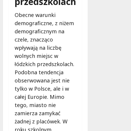
przedszkolach
i
a
m
c
w
Obecne warunki
h
Ł
demograficzne, z niżem
o
9
demograficznym na
d
sierpnia
czele, znacząco
z
2026
i
wpływają na liczbę
!
wolnych miejsc w
łódzkich przedszkolach.
8
Podobna tendencja
sierpnia
2026
obserwowana jest nie
tylko w Polsce, ale i w
całej Europie. Mimo
tego, miasto nie
zamierza zamykać
żadnej z placówek. W
roku szkolnym