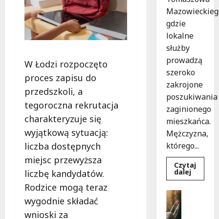
Mazowieckieg
gdzie
lokalne
służby
prowadzą
W Łodzi rozpoczęto
szeroko
proces zapisu do
zakrojone
przedszkoli, a
poszukiwania
tegoroczna rekrutacja
zaginionego
charakteryzuje się
mieszkańca.
wyjątkową sytuacją:
Mężczyzna,
którego...
liczba dostępnych
miejsc przewyższa
Czytaj
Dowied
dalej
liczbę kandydatów.
się
więcej
Rodzice mogą teraz
o
Bezpiecz
Zniknięc
wygodnie składać
Góry
w
Tomasz
G
wnioski za