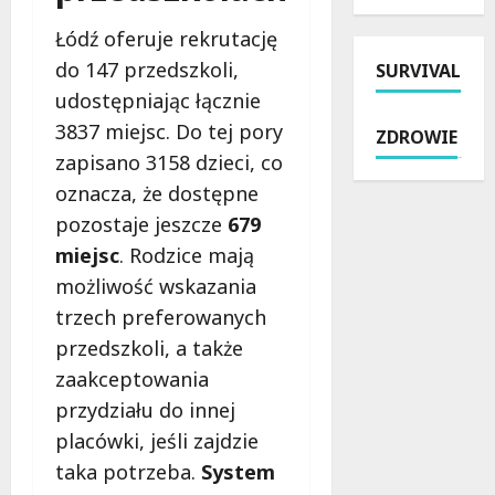
e
y
n
i
k
k
Łódź oferuje rekrutację
a
z
z
a
do 147 przedszkoli,
SURVIVAL
t
a
W
:
r
t
i
udostępniając łącznie
j
a
r
e
a
3837 miejsc. Do tej pory
ZDROWIE
w
z
l
k
zapisano 3158 dzieci, co
i
y
u
z
e
oznacza, że dostępne
m
n
a
:
a
i
p
pozostaje jeszcze
679
B
n
a
e
miejsc
. Rodzice mają
e
i
–
w
możliwość wskazania
z
p
P
n
p
o
trzech preferowanych
o
i
ł
b
l
ć
przedszkoli, a także
a
r
i
s
zaakceptowania
t
u
c
o
przydziału do innej
n
t
j
b
e
a
a
placówki, jeśli zajdzie
i
w
l
p
e
taka potrzeba.
System
a
n
r
b