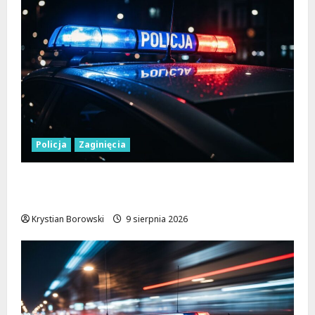
Policja
Zaginięcia
Zaginiony 27-latek z Wielunia – Policja
prosi o pomoc!
Krystian Borowski
9 sierpnia 2026