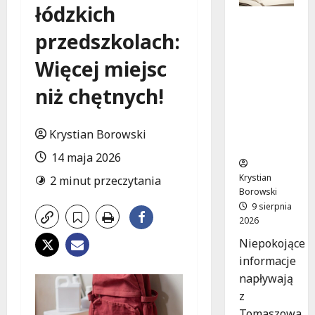
łódzkich
Zniknięci
przedszkolach:
e w
Tomaszo
Więcej miejsc
wie
Mazowie
niż chętnych!
ckim –
społeczn
ość w
Krystian Borowski
akcji!
14 maja 2026
Krystian
2 minut przeczytania
Borowski
9 sierpnia
2026
Niepokojące
informacje
napływają
z
Tomaszowa