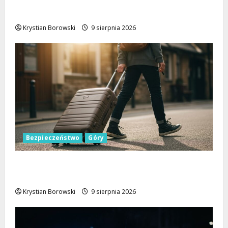
Zniknięcie w Tomaszowie Mazowieckim –
społeczność w akcji!
Krystian Borowski
9 sierpnia 2026
Bezpieczeństwo
Góry
Górskie przygody bez ryzyka: jak zapewnić
sobie bezpieczeństwo na szlakach
Krystian Borowski
9 sierpnia 2026