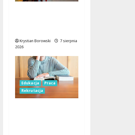
Czerwcowe działania
profilaktyczne w Łodzi:
podsumowanie dla
dzieci i młodzieży
Krystian Borowski
7 sierpnia
2026
Edukacja
Praca
Rekrutacja
Nauczyciele w Łodzi:
Gdzie szukać pracy
przed nowym rokiem
szkolnym?