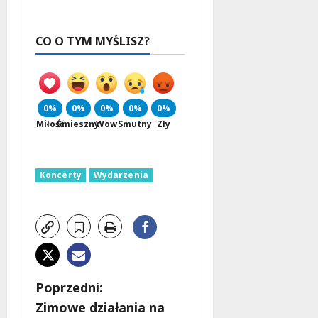
CO O TYM MYŚLISZ?
0%
0%
0%
0%
0%
Miłość
Śmieszny
Wow
Smutny
Zły
Koncerty
Wydarzenia
Z
Poprzedni:
Zimowe działania na