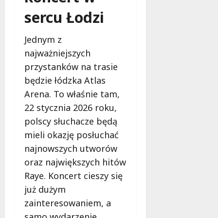
i
a
sercu Łodzi
m
c
w
h
Ł
Jednym z
o
9
najważniejszych
d
sierpnia
przystanków na trasie
z
2026
i
będzie łódzka Atlas
!
Arena. To właśnie tam,
22 stycznia 2026 roku,
8
polscy słuchacze będą
sierpnia
2026
mieli okazję posłuchać
najnowszych utworów
oraz największych hitów
Raye. Koncert cieszy się
już dużym
zainteresowaniem, a
samo wydarzenie