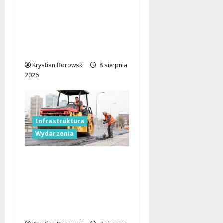
Nietypowa
interwencja w Łodzi:
pijany kierowca i
poszukiwany pasażer
na motorowerze
Krystian Borowski
8 sierpnia
2026
Infrastruktura
Wydarzenia
Powiat łódzki
wschodni.
Bezpieczniejsze drogi i
nowe inwestycje
drogowe