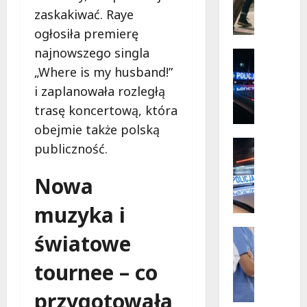
Mazowi
ó
–
zaskakiwać. Raye
społecz
r
w
ogłosiła premierę
s
akcji!
najnowszego singla
k
Policja
i
Zaginięci
„Where is my husband!”
Z
e
i zaplanowała rozległą
a
p
trasę koncertową, która
g
r
i
obejmie także polską
z
n
y
Policja
publiczność.
i
Przestęp
g
R
o
o
Nowa
e
n
d
c
y
y
muzyka i
y
2
b
d
7
Wydarze
e
światowe
y
Zdrowie
-
z
J
w
l
r
tournee – co
o
i
a
y
g
ś
t
przygotowała
z
a
c