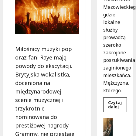
Mazowieckieg
gdzie
lokalne
służby
prowadzą
szeroko
Miłośnicy muzyki pop
zakrojone
oraz fani Raye mają
poszukiwania
powody do ekscytacji.
zaginionego
Brytyjska wokalistka,
mieszkańca.
doceniona na
Mężczyzna,
którego...
międzynarodowej
scenie muzycznej i
Czytaj
Dowied
dalej
trzykrotnie
się
więcej
nominowana do
o
Bezpiecz
Zniknięc
prestiżowej nagrody
Góry
w
Tomasz
G
Grammy, nie przestaje