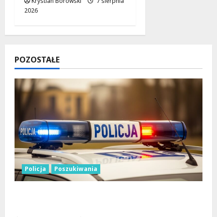
Krystian Borowski
7 sierpnia
2026
POZOSTAŁE
Policja
Poszukiwania
Zniknięcie w Tomaszowie Mazowieckim –
społeczność w akcji!