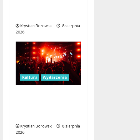
Bezpłatne warsztaty w
Parku Podolskim w
Łodzi!
Krystian Borowski
8 sierpnia
2026
Kultura
Wydarzenia
Dożynki 2026 w
Łódzkiem: Tradycja i
Nowoczesność w Sercu
Regionu!
Krystian Borowski
8 sierpnia
2026