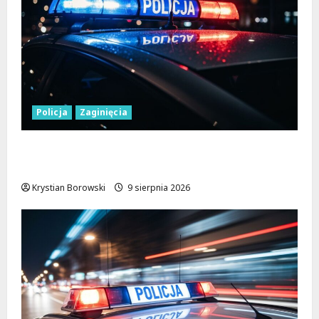
Policja
Zaginięcia
Zaginiony 27-latek z Wielunia – Policja
prosi o pomoc!
Krystian Borowski
9 sierpnia 2026