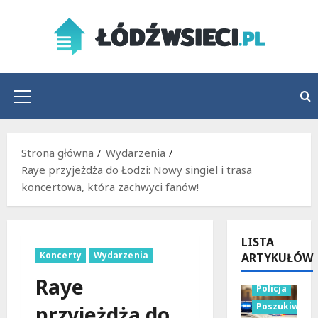
Przejdź
do
treści
Menu
główne
Strona główna
Wydarzenia
Raye przyjeżdża do Łodzi: Nowy singiel i trasa
koncertowa, która zachwyci fanów!
LISTA
Koncerty
Wydarzenia
ARTYKUŁÓW
Raye
Policja
Poszukiwani
przyjeżdża do