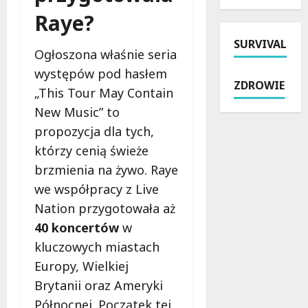
e
y
n
i
Raye?
k
k
a
z
z
a
SURVIVAL
t
a
W
:
Ogłoszona właśnie seria
r
t
i
j
występów pod hasłem
a
r
e
a
ZDROWIE
w
z
„This Tour May Contain
l
k
i
y
u
z
New Music” to
e
m
n
a
propozycja dla tych,
:
a
i
p
którzy cenią świeże
B
n
a
e
e
i
–
brzmienia na żywo. Raye
w
z
p
P
n
we współpracy z Live
p
o
o
i
Nation przygotowała aż
ł
b
l
ć
a
40 koncertów
w
r
i
s
t
u
c
o
kluczowych miastach
n
t
j
b
Europy, Wielkiej
e
a
a
i
Brytanii oraz Ameryki
w
l
p
e
a
n
Północnej. Początek tej
r
b