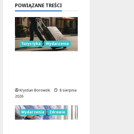
w Łodzi
POWIĄZANE TREŚCI
9 sierpnia
2026
Turystyka
Wydarzenia
Skarby przyrody i
historii: Odkryj okolice
Łodzi na jednodniowe
wycieczki
Krystian Borowski
8 sierpnia
2026
Wydarzenia
Zdrowie
Joga na trawie: