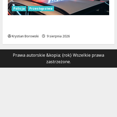
Policja
Przestępstwa
Recydywiści zatrzymani po brutalnym
napadzie w Łodzi
Krystian Borowski
9 sierpnia 2026
Prawa autorskie &kopia; {rok} Wszelkie prawa
zastrzeżone.