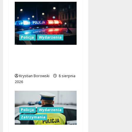
Policja
Wydarzenia
Nowa era Policji:
Miliony na sprzęt i
nowoczesne pojazdy
Krystian Borowski
8 sierpnia
2026
Policja
Wydarzenia
Zatrzymania