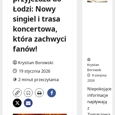
Łodzi: Nowy
Zniknięci
e w
singiel i trasa
Tomaszo
wie
koncertowa,
Mazowie
ckim –
która zachwyci
społeczn
fanów!
ość w
akcji!
Krystian Borowski
Krystian
Borowski
19 stycznia 2026
9 sierpnia
2 minut przeczytania
2026
Niepokojące
informacje
napływają
z
Tomaszowa