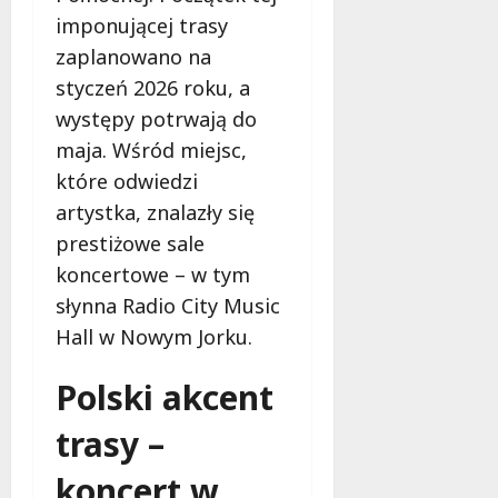
r
y
o
e
imponującej trasy
s
m
s
z
zaplanowano na
z
n
i
p
styczeń 2026 roku, a
t
a
o
i
a
p
p
występy potrwają do
e
t
a
o
c
maja. Wśród miejsc,
y
d
m
z
które odwiedzi
w
z
o
e
P
artystka, znalazły się
i
c
ń
a
e
!
s
prestiżowe sale
r
w
t
koncertowe – w tym
k
Ł
w
9
słynna Radio City Music
u
o
o
sierpnia
P
d
Hall w Nowym Jorku.
2026
n
o
z
a
d
i
Polski akcent
s
o
z
l
trasy –
l
9
s
sierpnia
a
k
koncert w
2026
k