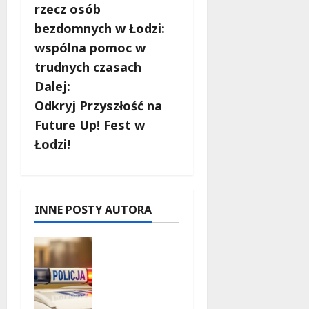
o
rzecz osób
b
bezdomnych w Łodzi:
wspólna pomoc w
a
trudnych czasach
c
Dalej:
Odkryj Przyszłość na
z
Future Up! Fest w
w
Łodzi!
p
i
INNE POSTY AUTORA
s
Zniknięcie
y
w
Tomaszo
wie
Mazowiec