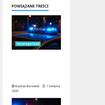
w Łodzi
POWIĄZANE TREŚCI
9 sierpnia
2026
Uncategorized
Kobieta z dwoma
pytonami na
kąpielisku: interwencja
policji w Piotrkowie
Trybunalskim
Krystian Borowski
7 sierpnia
2026