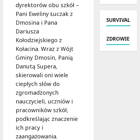
e
y
dyrektorów obu szkół –
n
i
k
k
a
Pani Eweliny Łuczak z
z
z
a
SURVIVAL
t
a
W
:
Dmosina i Pana
r
t
i
j
Dariusza
a
r
e
a
ZDROWIE
Kołodziejskiego z
w
z
l
k
i
y
Kołacina. Wraz z Wójt
u
z
e
m
n
a
Gminy Dmosin, Panią
:
a
i
p
Danutą Supera,
B
n
a
e
skierowali oni wiele
e
i
–
w
z
p
P
ciepłych słów do
n
p
o
o
i
zgromadzonych
ł
b
l
ć
nauczycieli, uczniów i
a
r
i
s
t
pracowników szkół,
u
c
o
n
t
j
b
podkreślając znaczenie
e
a
a
i
ich pracy i
w
l
p
e
zaangażowania.
a
n
r
b