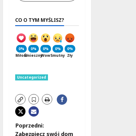
CO O TYM MYŚLISZ?
0%
0%
0%
0%
0%
Miłość
Śmieszny
Wow
Smutny
Zły
Uncategorized
Z
Poprzedni:
Zabezpiecz swój dom