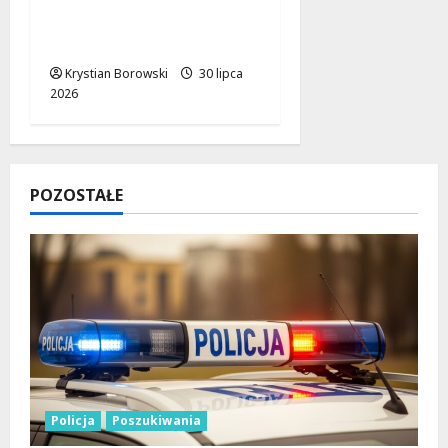
36,5 mln zł na opiekę
blisko domu
Krystian Borowski
30 lipca
2026
POZOSTAŁE
Policja
Poszukiwania