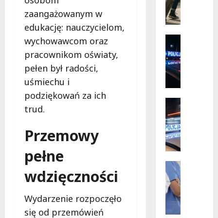
Mazowi
ó
–
zaangażowanym w
społecz
r
w
edukację: nauczycielom,
s
akcji!
k
Policja
wychowawcom oraz
i
Zaginięci
pracownikom oświaty,
Z
e
pełen był radości,
a
p
g
r
uśmiechu i
i
z
podziękowań za ich
n
y
Policja
trud.
i
Przestęp
g
R
o
o
Przemowy
e
n
d
c
y
y
pełne
y
2
b
d
7
Wydarze
e
wdzięczności
y
Zdrowie
-
z
J
w
l
r
o
i
a
Wydarzenie rozpoczęło
y
g
ś
t
z
się od przemówień
a
c