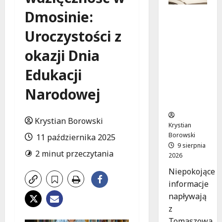
Dmosinie:
Zniknięci
e w
Uroczystości z
Tomaszo
wie
okazji Dnia
Mazowie
ckim –
Edukacji
społeczn
Narodowej
ość w
akcji!
Krystian Borowski
Krystian
Borowski
11 października 2025
9 sierpnia
2 minut przeczytania
2026
Niepokojące
informacje
napływają
z
Tomaszowa