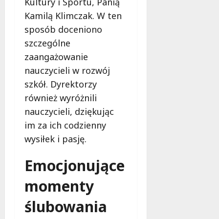
Kultury i Sportu, Panią
i
a
m
Kamilą Klimczak. W ten
c
w
h
sposób doceniono
Ł
szczególne
o
9
d
zaangażowanie
sierpnia
z
2026
nauczycieli w rozwój
i
szkół. Dyrektorzy
!
również wyróżnili
nauczycieli, dziękując
8
sierpnia
im za ich codzienny
2026
wysiłek i pasję.
Emocjonujące
momenty
ślubowania