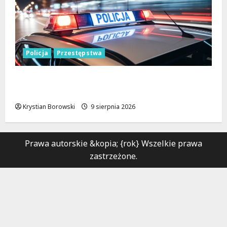
Policja
Przestępstwa
Recydywiści zatrzymani po brutalnym
napadzie w Łodzi
Krystian Borowski
9 sierpnia 2026
Prawa autorskie &kopia; {rok} Wszelkie prawa
zastrzeżone.