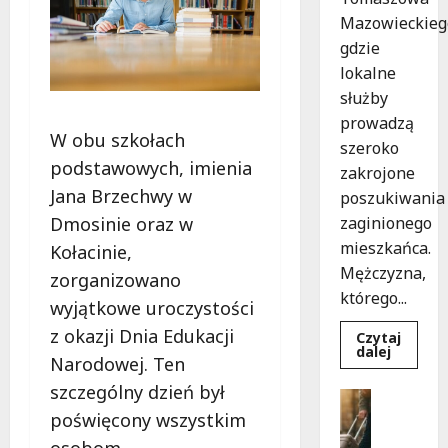
Mazowieckieg
gdzie
lokalne
służby
prowadzą
W obu szkołach
szeroko
podstawowych, imienia
zakrojone
Jana Brzechwy w
poszukiwania
zaginionego
Dmosinie oraz w
mieszkańca.
Kołacinie,
Mężczyzna,
zorganizowano
którego...
wyjątkowe uroczystości
z okazji Dnia Edukacji
Czytaj
Dowied
dalej
Narodowej. Ten
się
więcej
szczególny dzień był
o
Bezpiecz
Zniknięc
Góry
poświęcony wszystkim
w
Tomasz
G
osobom