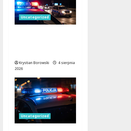
Uncategorized
Zatrzymany
przestępca próbował
staranować policję w
Łodzi!
Krystian Borowski
4 sierpnia
2026
Uncategorized