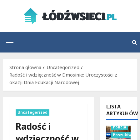
Przejdź
do
treści
Menu
główne
Strona główna
Uncategorized
Radość i wdzięczność w Dmosinie: Uroczystości z
okazji Dnia Edukacji Narodowej
LISTA
Uncategorized
ARTYKUŁÓW
Radość i
Policja
Poszukiwani
wdzięczność w