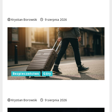
Zniknięcie w Tomaszowie Mazowieckim –
społeczność w akcji!
Krystian Borowski
9 sierpnia 2026
Bezpieczeństwo
Góry
Górskie przygody bez ryzyka: jak zapewnić
sobie bezpieczeństwo na szlakach
Krystian Borowski
9 sierpnia 2026