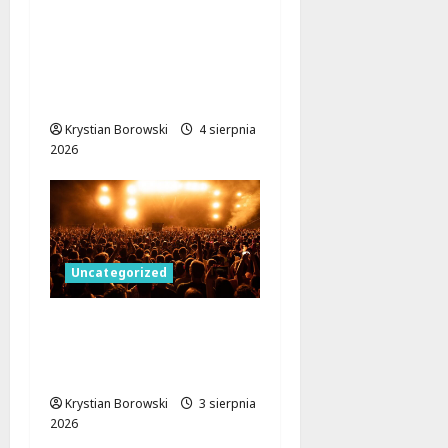
Skuteczna akcja straży
miejskiej w Łodzi:
monitoring wspiera
interwencję w sprawie
pobicia
Krystian Borowski
4 sierpnia
2026
Uncategorized
Remont Atlas Areny:
Nowa jakość dla
przyszłych wydarzeń!
Krystian Borowski
3 sierpnia
2026