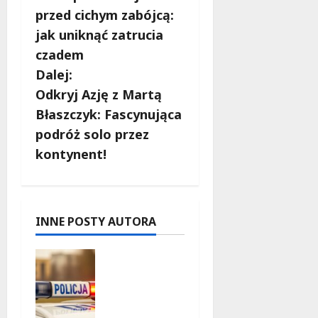
o
przed cichym zabójcą:
b
jak uniknąć zatrucia
czadem
a
Dalej:
c
Odkryj Azję z Martą
Błaszczyk: Fascynująca
z
podróż solo przez
w
kontynent!
p
i
INNE POSTY AUTORA
s
Zniknięcie
y
w
Tomaszo
wie