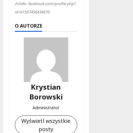
źródło: facebook.com/profile.php?
id=61557456434670
O AUTORZE
Krystian
Borowski
Administrator
Wyświetl wszystkie
posty