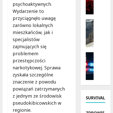
psychoaktywnych.
o
r
ż
z
Wydarzenie to
y
y
przyciągnęło uwagę
n
r
Bezpiecz
zarówno lokalnych
k
Inwestyc
o
Remonty
mieszkańców, jak i
i
d
N
2
y
specjalistów
o
0
i
zajmujących się
w
2
h
problemem
a
6
Bezpiecz
i
E
Policja
w
przestępczości
s
r
Rekrutac
Ł
t
narkotykowej. Sprawa
P
a
ó
o
zyskała szczególne
o
D
d
r
l
r
znaczenie z powodu
z
i
s
o
k
i
powiązań zatrzymanych
k
g
i
:
z jednym ze środowisk
a
i
SURVIVAL
e
O
pseudokibicowskich w
P
w
m
d
o
J
regionie.
:
k
ZDROWIE