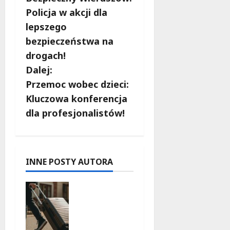
o
Policja w akcji dla
b
lepszego
bezpieczeństwa na
a
drogach!
c
Dalej:
Przemoc wobec dzieci:
z
Kluczowa konferencja
w
dla profesjonalistów!
p
i
INNE POSTY AUTORA
s
Skarby
y
przyrody i
historii:
Odkryj