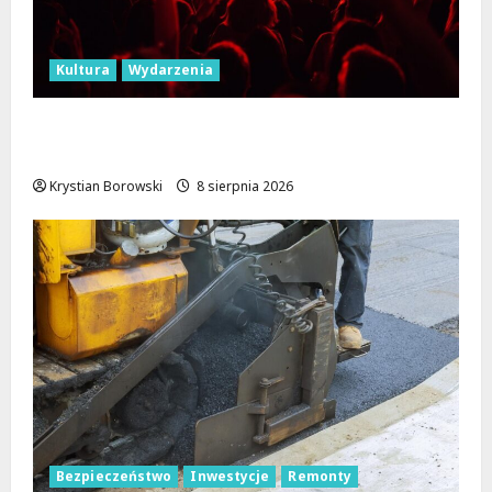
Kultura
Wydarzenia
Dożynki 2026 w Łódzkiem: Tradycja i
Nowoczesność w Sercu Regionu!
Krystian Borowski
8 sierpnia 2026
Bezpieczeństwo
Inwestycje
Remonty