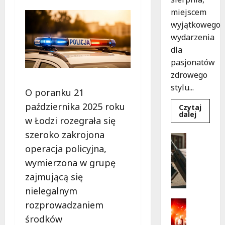
miejscem
wyjątkowego
wydarzenia
dla
pasjonatów
zdrowego
stylu...
O poranku 21
października 2025 roku
Czytaj
Dowied
dalej
w Łodzi rozegrała się
się
więcej
szeroko zakrojona
o
Turystyk
Joga
Wydarzen
operacja policyjna,
na
trawie:
S
wymierzona w grupę
Bezpłat
k
warszta
zajmującą się
w
a
Parku
nielegalnym
r
Podolsk
w
b
Kultura
rozprowadzaniem
Łodzi!
y
Wydarzen
środków
D
p