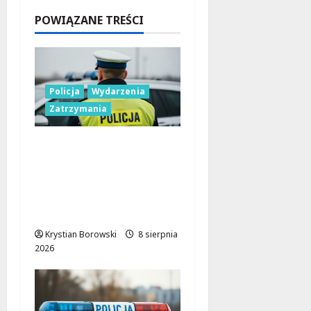
Mieszkań
POWIĄZANE TREŚCI
ców!
8 sierpnia
2026
Policja
Wydarzenia
Zatrzymania
Nietypowa
interwencja w Łodzi:
pijany kierowca i
poszukiwany pasażer
na motorowerze
Krystian Borowski
8 sierpnia
2026