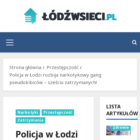
Przejdź
do
treści
Menu
główne
Strona główna
Przestępczość
Policja w Łodzi rozbija narkotykowy gang
pseudokibiców – sześciu zatrzymanych!
LISTA
Narkotyki
Przestępczość
ARTYKUŁÓW
Wydarzenia
Zatrzymania
Zdrowie
Policja w Łodzi