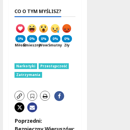
CO O TYM MYŚLISZ?
0%
0%
0%
0%
0%
Miłość
Śmieszny
Wow
Smutny
Zły
Narkotyki
Przestępczość
Zatrzymania
Z
Poprzedni:
Bezpieczny Wieruszów: