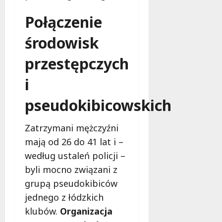
c
a
z
M
Połączenie
e
i
s
środowisk
e
n
s
przestępczych
e
z
r
k
i
o
a
z
ń
pseudokibicowskich
w
c
i
ó
ą
w
Zatrzymani mężczyźni
z
!
mają od 26 do 41 lat i –
a
według ustaleń policji –
n
8
i
byli mocno związani z
sierpnia
a
2026
grupą pseudokibiców
d
jednego z łódzkich
l
klubów.
Organizacja
a