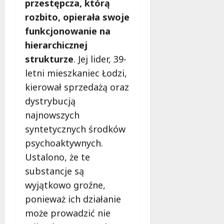
b
przestępcza, którą
e
rozbito, opierała swoje
z
funkcjonowanie na
p
hierarchicznej
i
e
strukturze
. Jej lider, 39-
c
letni mieszkaniec Łodzi,
z
kierował sprzedażą oraz
e
ń
dystrybucją
s
najnowszych
t
syntetycznych środków
w
psychoaktywnych.
a
Ustalono, że te
8
substancje są
sierpnia
wyjątkowo groźne,
2026
ponieważ ich działanie
może prowadzić nie