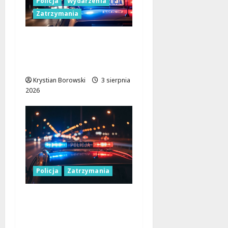
Policja
Wydarzenia
Zatrzymania
Funkcjonariusze po
służbie zapobiegli
tragedii na drodze
Krystian Borowski
3 sierpnia
2026
Policja
Zatrzymania
Dzielnicowy rozwiązał
zagadkę kradzieży
roweru w mgnieniu