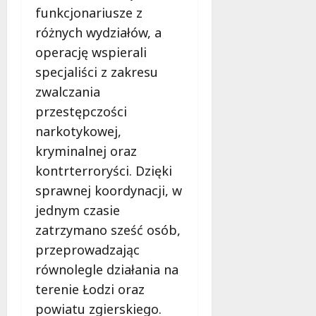
ć
n
funkcjonariusze z
y
o
w
o
w
r
różnych wydziałów, a
S
d
n
t
e
n
operację wspierali
e
i
r
i
specjaliści z zakresu
w
B
c
o
z
zwalczania
e
u
w
m
z
R
przestępczości
e
o
p
e
w
narkotykowej,
c
i
g
y
kryminalnej oraz
n
e
i
c
i
c
kontrterroryści. Dzięki
o
i
e
z
n
e
sprawnej koordynacji, w
n
e
u
c
jednym czasie
i
ń
!
z
zatrzymano sześć osób,
a
s
k
i
t
przeprowadzając
i
8
n
w
sierpnia
równolegle działania na
o
o
2026
8
terenie Łodzi oraz
w
d
sierpnia
o
powiatu zgierskiego.
l
2026