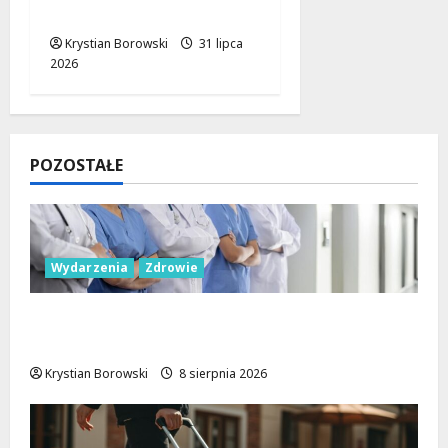
oka
Krystian Borowski
31 lipca
2026
POZOSTAŁE
Wydarzenia
Zdrowie
Joga na trawie: Bezpłatne warsztaty w
Parku Podolskim w Łodzi!
Krystian Borowski
8 sierpnia 2026