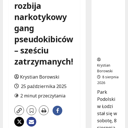
Joga na
rozbija
trawie:
Bezpłatn
narkotykowy
e
gang
warsztat
y w Parku
pseudokibiców
Podolski
m w
– sześciu
Łodzi!
zatrzymanych!
Krystian
Borowski
Krystian Borowski
8 sierpnia
2026
25 października 2025
Park
2 minut przeczytania
Podolski
w Łodzi
stał się w
sobotę, 8
sierpnia,