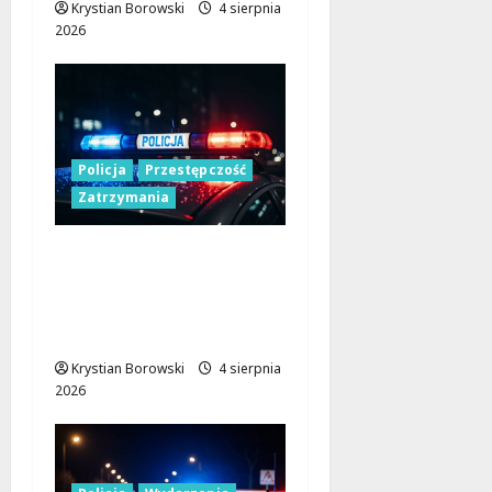
Krystian Borowski
4 sierpnia
2026
Policja
Przestępczość
Zatrzymania
Zatrzymany 41-latek z
nielegalnym
transportem
papierosów i tytoniu
Krystian Borowski
4 sierpnia
2026