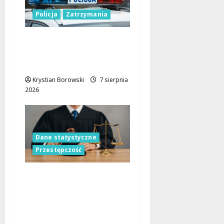
Policja
Zatrzymania
Zatrzymanie pary
oszustów: policyjna
akcja w Dolnośląskiem
Krystian Borowski
7 sierpnia
2026
Dane statystyczne
Przestępczość
Rewolucja w zbieraniu
danych o
przestępstwach z
nienawiści