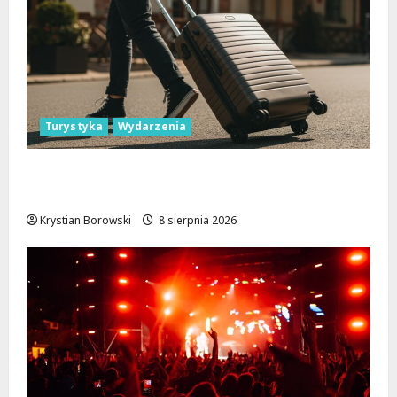
Turystyka
Wydarzenia
Skarby przyrody i historii: Odkryj okolice
Łodzi na jednodniowe wycieczki
Krystian Borowski
8 sierpnia 2026