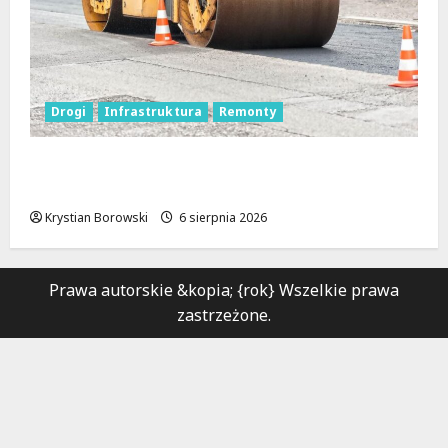
Drogi
Infrastruktura
Remonty
Metamorfoza Olsztyńskiej: Nowy Asfalt i
Zieleń w Łodzi!
Krystian Borowski
6 sierpnia 2026
Prawa autorskie &kopia; {rok} Wszelkie prawa
zastrzeżone.