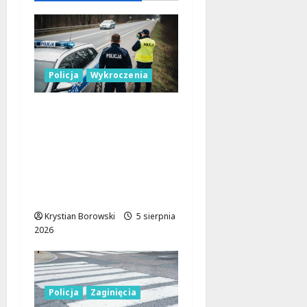
Policja
Wykroczenia
Nieodpowiedzialni
kierowcy blokują
miejsca dla
niepełnosprawnych:
interwencja straży
miejskiej w Łodzi
Krystian Borowski
5 sierpnia
2026
Policja
Zaginięcia