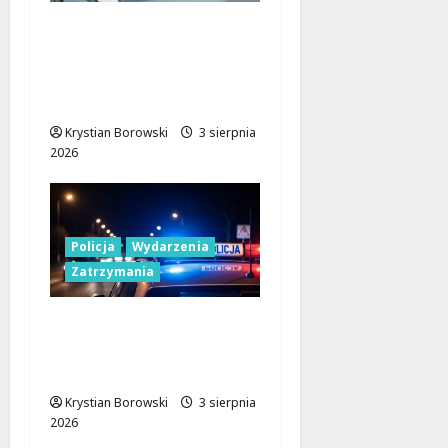
Elektryczne radiowozy
w Łodzi: Nowa era dla
policji z 300 tys. zł
dotacji
Krystian Borowski
3 sierpnia
2026
Policja
Wydarzenia
Zatrzymania
Funkcjonariusze po
służbie zapobiegli
tragedii na drodze
Krystian Borowski
3 sierpnia
2026