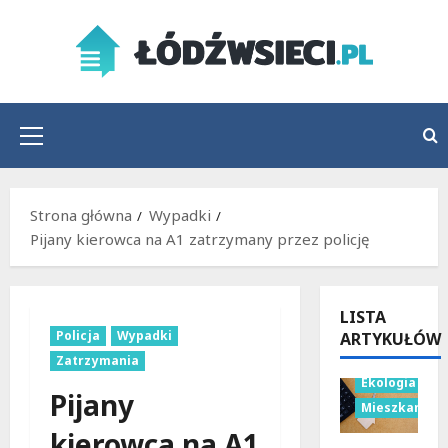
Przejdź
do
treści
Menu
główne
Strona główna
Wypadki
Pijany kierowca na A1 zatrzymany przez policję
LISTA
Policja
Wypadki
ARTYKUŁÓW
Budownictwo
Zatrzymania
Ekologia
Pijany
Mieszkania
kierowca na A1