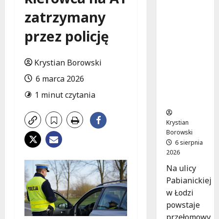
Ekologicz
zatrzymany
ne
mieszkan
przez policję
ia w
Łodzi
powstan
Krystian Borowski
ą w
rekordow
6 marca 2026
e 15
1 minut czytania
tygodni!
Krystian
Borowski
6 sierpnia
2026
Na ulicy
Pabianickiej
w Łodzi
powstaje
przełomowy