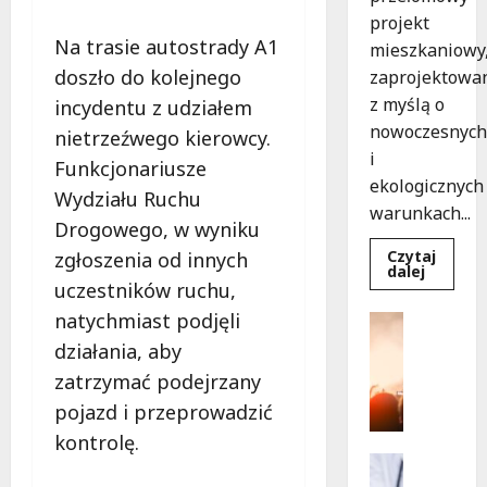
projekt
Na trasie autostrady A1
mieszkaniowy
doszło do kolejnego
zaprojektowa
z myślą o
incydentu z udziałem
nowoczesnych
nietrzeźwego kierowcy.
i
Funkcjonariusze
ekologicznych
Wydziału Ruchu
warunkach...
Drogowego, w wyniku
Czytaj
zgłoszenia od innych
Dowied
dalej
się
uczestników ruchu,
więcej
o
natychmiast podjęli
Kultura
Ekologi
Wydarzen
mieszka
działania, aby
w
T
Łodzi
zatrzymać podejrzany
a
powsta
w
pojazd i przeprowadzić
n
rekord
e
15
kontrolę.
tygodni
c
Profilak
z
Zdrowie