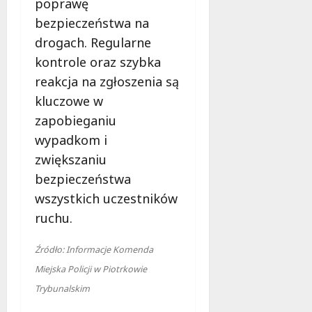
poprawę
z
i
bezpieczeństwa na
z
e
n
drogach. Regularne
m
a
kontrole oraz szybka
ć
6
reakcja na zgłoszenia są
sierpnia
kluczowe w
2026
6
sierpnia
zapobieganiu
2026
wypadkom i
zwiększaniu
bezpieczeństwa
wszystkich uczestników
ruchu.
Źródło: Informacje Komenda
Miejska Policji w Piotrkowie
Trybunalskim