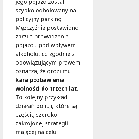
a
jego pojazd został
d
i
o
d
c
szybko odholowany na
Z
w
z
h
policyjny parking.
i
e
i
m
e
z
Mężczyźnie postawiono
e
u
l
a
c
r
zarzut prowadzenia
e
s
i
k
pojazdu pod wpływem
ń
a
z
ą
alkoholu, co zgodnie z
w
d
n
!
Ł
y
obowiązującym prawem
a
o
,
d
oznacza, że grozi mu
6
d
k
w
sierpnia
kara pozbawienia
z
t
a
2026
i
wolności do trzech lat
.
ó
g
!
r
ą
To kolejny przykład
e
w
działań policji, które są
m
Ł
6
częścią szeroko
u
sierpnia
ó
2026
s
zakrojonej strategii
d
i
z
mającej na celu
s
k