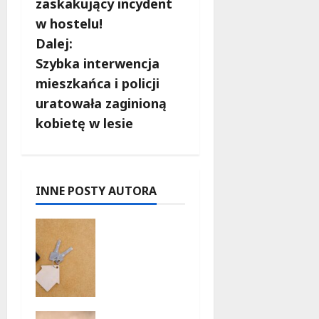
b
zaskakujący incydent
w hostelu!
a
Dalej:
c
Szybka interwencja
mieszkańca i policji
z
uratowała zaginioną
w
kobietę w lesie
p
i
INNE POSTY AUTORA
s
Ekologicz
y
ne
mieszkani
a w Łodzi
powstaną
w
Taneczne