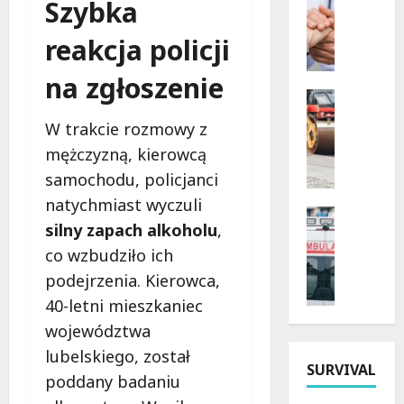
Szybka
B
n
e
e
reakcja policji
z
w
p
i
na zgłoszenie
i
e
Drogi
e
Infrastr
c
W trakcie rozmowy z
Remonty
c
z
M
mężczyzną, kierowcą
z
o
e
n
r
samochodu, policjanci
t
a
y
natychmiast wyczuli
a
p
Bezpiecz
d
silny zapach alkoholu
,
m
Kąpielisk
r
l
o
B
co wzbudziło ich
z
a
r
e
y
s
podejrzenia. Kierowca,
f
z
s
e
40-letni mieszkaniec
o
p
z
n
z
województwa
i
ł
i
a
e
o
lubelskiego, został
o
O
SURVIVAL
c
ś
r
poddany badaniu
l
z
ć
ó