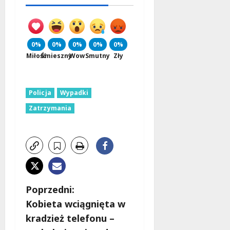
0%
0%
0%
0%
0%
Miłość
Śmieszny
Wow
Smutny
Zły
Policja
Wypadki
Zatrzymania
Z
Poprzedni:
Kobieta wciągnięta w
o
kradzież telefonu –