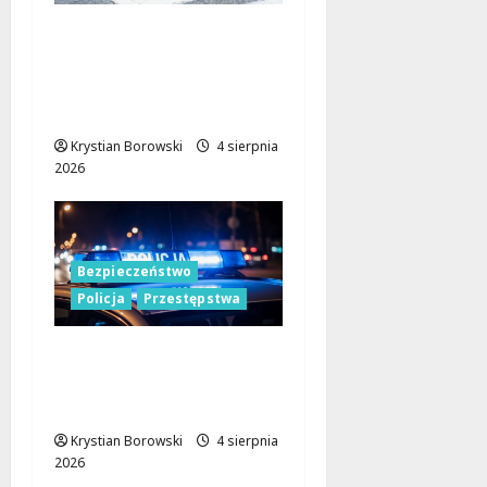
Seniorka uratowana w
lesie dzięki
błyskawicznej reakcji
policji w Koluszkach
Krystian Borowski
4 sierpnia
2026
Bezpieczeństwo
Policja
Przestępstwa
Policja w Łodzi na
tropie podejrzanego o
usiłowanie zgwałcenia
Krystian Borowski
4 sierpnia
2026