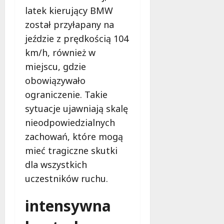
d
B
latek kierujący BMW
z
p
ż
i
a
o
e
b
został przyłapany na
p
ł
t
l
jeździe z prędkością 104
e
e
o
i
km/h, również w
w
c
w
o
n
miejscu, gdzie
z
i
t
i
n
O
e
obowiązywało
ć
o
b
c
ograniczenie. Takie
s
ś
y
e
sytuacje ujawniają skalę
o
ć
w
b
w
a
nieodpowiedzialnych
9
i
a
t
sierpnia
zachowań, które mogą
e
k
e
2026
mieć tragiczne skutki
b
c
l
dla wszystkich
e
j
s
z
i
k
uczestników ruchu.
p
!
i
i
e
intensywna
e
m
9
c
u
sierpnia