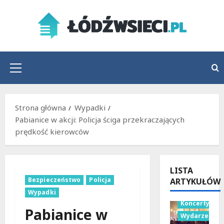
Przejdź
do
treści
Menu
główne
Strona główna
Wypadki
Pabianice w akcji: Policja ściga przekraczających
prędkość kierowców
LISTA
Bezpieczeństwo
Policja
ARTYKUŁÓW
Wypadki
Koncerty
Pabianice w
Wydarzenia