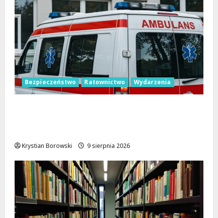
Bezpieczeństwo
Ratownictwo
Wydarzenia
Bezpieczne wakacje z WOPR. Sprzęt
kupiony dzięki Budżetowi Obywatelskiemu
Województwa Łódzkiego już ratuje życie
Krystian Borowski
9 sierpnia 2026