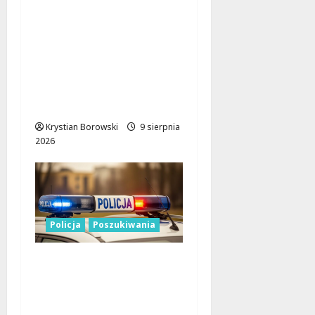
Bezpieczne wakacje z
WOPR. Sprzęt kupiony
dzięki Budżetowi
Obywatelskiemu
Województwa
Łódzkiego już ratuje
życie
Krystian Borowski
9 sierpnia
2026
Policja
Poszukiwania
Zniknięcie w
Tomaszowie
Mazowieckim –
społeczność w akcji!