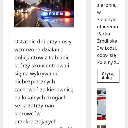
sierpnia,
w
zielonym
otoczeniu
Parku
Źródliska
Ostatnie dni przyniosły
I w Łodzi,
wzmożone działania
odbył się
policjantów z Pabianic,
kolejny z...
którzy skoncentrowali
się na wykrywaniu
Czytaj
Dowied
dalej
niebezpiecznych
się
więcej
zachowań za kierownicą
o
Bezpiecz
Letnie
Ratowni
na lokalnych drogach.
Koncert
w
Wydarzen
Seria zatrzymań
Łodzi:
B
Klarnet
kierowców
emocje
e
w
z
przekraczających
Parku
Źródlisk
p
Kultura