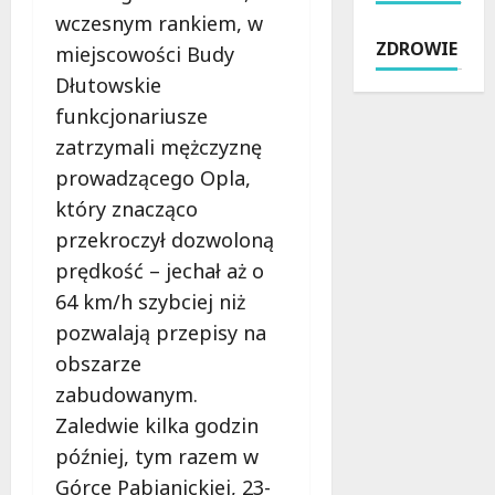
p
m
p
P
wczesnym rankiem, w
r
a
r
e
ZDROWIE
miejscowości Budy
z
s
z
ł
y
z
ę
Dłutowskie
e
g
o
t
n
funkcjonariusze
o
w
k
W
zatrzymali mężczyznę
d
i
u
r
prowadzącego Opla,
y
e
p
a
b
M
i
ż
który znacząco
e
a
o
e
przekroczył dozwoloną
z
z
n
ń
prędkość – jechał aż o
r
o
y
w
y
64 km/h szybciej niż
w
d
Ł
z
i
z
ó
pozwalają przepisy na
y
e
i
d
obszarze
k
c
ę
z
zabudowanym.
a
k
k
k
:
i
i
Zaledwie kilka godzin
i
j
m
B
e
później, tym razem w
a
–
u
j
Górce Pabianickiej, 23-
k
s