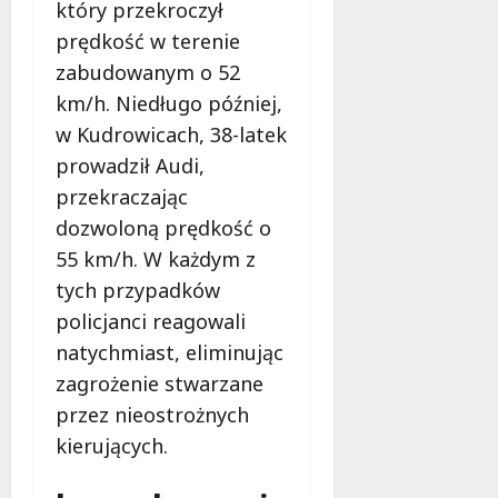
2026
j
który przekroczył
u
prędkość w terenie
ż
zabudowanym o 52
r
km/h. Niedługo później,
a
t
w Kudrowicach, 38-latek
u
prowadził Audi,
j
przekraczając
e
dozwoloną prędkość o
ż
y
55 km/h. W każdym z
c
tych przypadków
i
policjanci reagowali
e
natychmiast, eliminując
9
zagrożenie stwarzane
sierpnia
przez nieostrożnych
2026
kierujących.