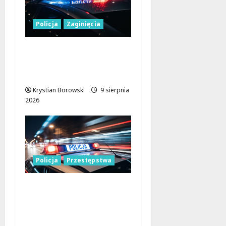
Policja
Zaginięcia
Zaginiony 27-latek z
Wielunia – Policja prosi
o pomoc!
Krystian Borowski
9 sierpnia
2026
Policja
Przestępstwa
Recydywiści
zatrzymani po
brutalnym napadzie w
Łodzi