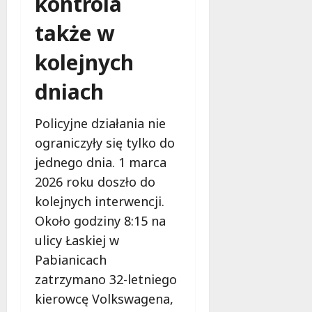
kontrola
z
W
2026
e
o
także w
ń
j
s
kolejnych
e
t
w
dniach
w
ó
o
d
n
z
Policyjne działania nie
a
t
ograniczyły się tylko do
s
w
jednego dnia. 1 marca
z
a
l
Ł
2026 roku doszło do
a
ó
kolejnych interwencji.
k
d
Około godziny 8:15 na
a
z
c
ulicy Łaskiej w
k
h
i
Pabianicach
e
zatrzymano 32-letniego
g
9
kierowcę Volkswagena,
o
sierpnia