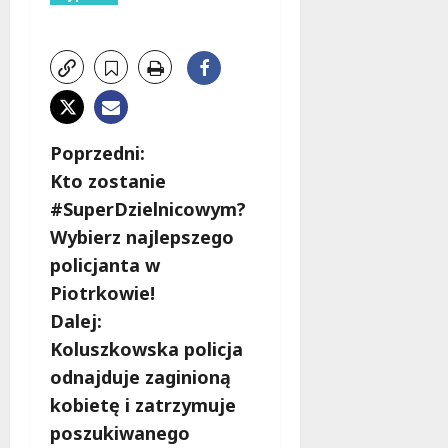
Z
Poprzedni:
Kto zostanie
o
#SuperDzielnicowym?
b
Wybierz najlepszego
policjanta w
a
Piotrkowie!
c
Dalej:
Koluszkowska policja
z
odnajduje zaginioną
w
kobietę i zatrzymuje
poszukiwanego