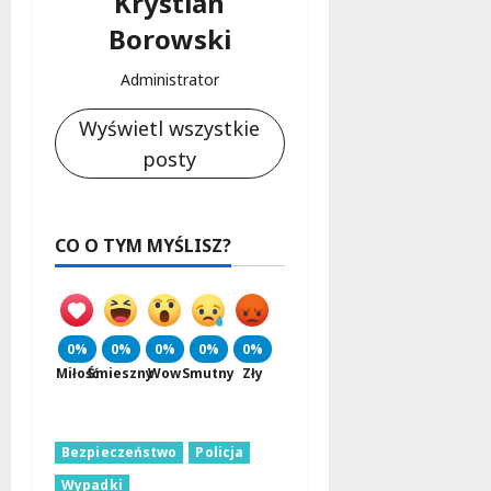
Krystian
Borowski
Administrator
Wyświetl wszystkie
posty
CO O TYM MYŚLISZ?
0%
0%
0%
0%
0%
Miłość
Śmieszny
Wow
Smutny
Zły
Bezpieczeństwo
Policja
Wypadki