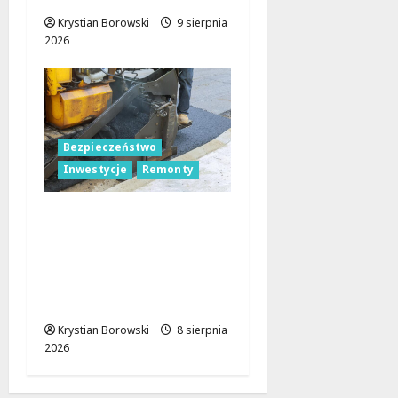
Krystian Borowski
9 sierpnia
2026
Bezpieczeństwo
Inwestycje
Remonty
Nowa Era Drogi w
Józefowie i Rogowie:
Komfort i
Bezpieczeństwo dla
Mieszkańców!
Krystian Borowski
8 sierpnia
2026