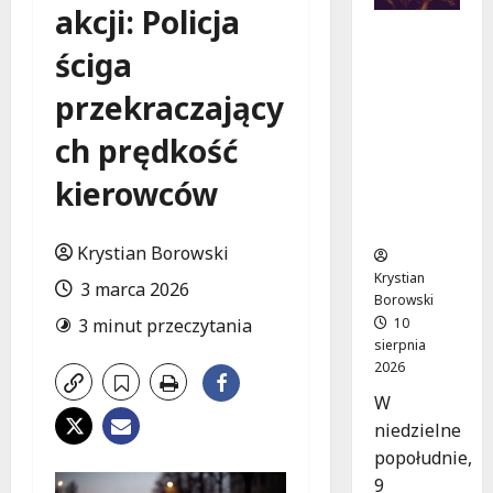
akcji: Policja
Letnie
ściga
Koncerty
w Łodzi:
przekraczający
Klarneto
we
ch prędkość
emocje w
Parku
kierowców
Źródliska
!
Krystian Borowski
Krystian
3 marca 2026
Borowski
10
3 minut przeczytania
sierpnia
2026
W
niedzielne
popołudnie,
9