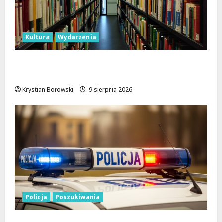
Kultura
Wydarzenia
Gry i Książki: Tydzień Pełen Wrażeń w
Łódzkiej Bibliotece
Krystian Borowski
9 sierpnia 2026
Policja
Poszukiwania