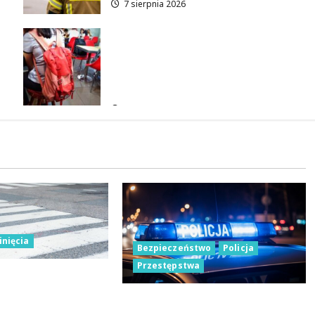
7 sierpnia 2026
Czerwcowe działania
profilaktyczne w Łodzi:
podsumowanie dla dzieci i
młodzieży
7 sierpnia 2026
inięcia
Bezpieczeństwo
Policja
Przestępstwa
atowana w lesie
awicznej reakcji
Policja w Łodzi na tropie
oluszkach