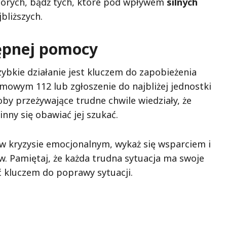
chorych, bądź tych, które pod wpływem
silnych
bliższych.
tępnej pomocy
zybkie działanie jest kluczem do zapobieżenia
mowym 112 lub zgłoszenie do najbliżej jednostki
oby przeżywające trudne chwile wiedziały, że
inny się obawiać jej szukać.
 w kryzysie emocjonalnym, wykaż się wsparciem i
w. Pamiętaj, że każda trudna sytuacja ma swoje
ć kluczem do poprawy sytuacji.