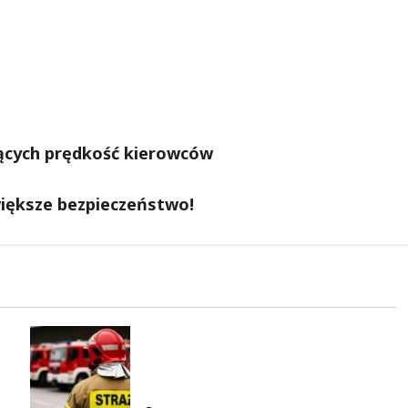
ających prędkość kierowców
iększe bezpieczeństwo!
Bezpieczniejsza gmina Dmosin
dzięki nowemu wozowi OSP
Lubowidza