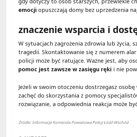
gdy dotyczy to osób starszych, przewlekle 
emocji
opuszczają domy bez uprzedzenia naj
znaczenie wsparcia i dos
W sytuacjach zagrożenia zdrowia lub życia, s
tragedii. Skontaktowanie się z numerem alar
policji może być ratujące. Ważne jest, aby os
pomoc jest zawsze w zasięgu ręki
i nie pow
Jeżeli w swoim otoczeniu dostrzegasz osobę
zachęć do skorzystania z pomocy specjalistó
rozwiązanie, a odpowiednia reakcja może by
Źródło: Informacje Komenda Powiatowa Policji Łódź-Wschód