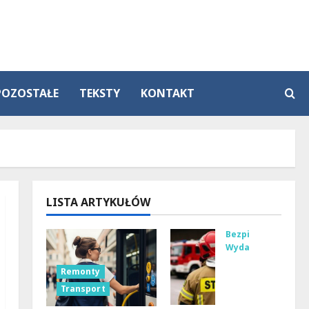
POZOSTAŁE
TEKSTY
KONTAKT
LISTA ARTYKUŁÓW
Bezpieczeństwo
Wydarzenia
Bez
Remonty
pie
Transport
czni