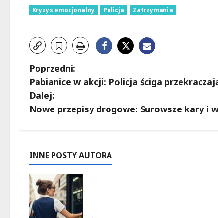
Kryzys emocjonalny
Policja
Zatrzymania
Z
Poprzedni:
Pabianice w akcji: Policja ściga przekracz
o
Dalej:
b
Nowe przepisy drogowe: Surowsze kary i w
a
c
INNE POSTY AUTORA
z
Remont placu Wolności w
w
Konstantynowie: Nowe linie
autobusowe wkrótce ruszą!
p