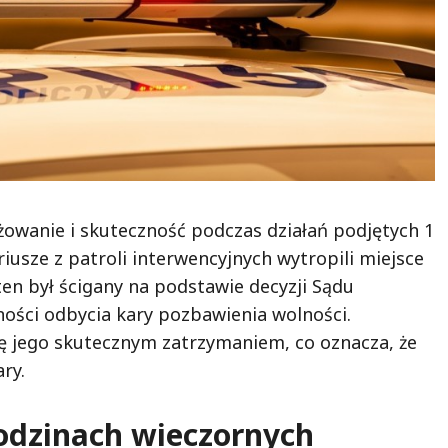
żowanie i skuteczność podczas działań podjętych 1
iusze z patroli interwencyjnych wytropili miejsce
en był ścigany na podstawie decyzji Sądu
ści odbycia kary pozbawienia wolności.
się jego skutecznym zatrzymaniem, co oznacza, że
ry.
odzinach wieczornych