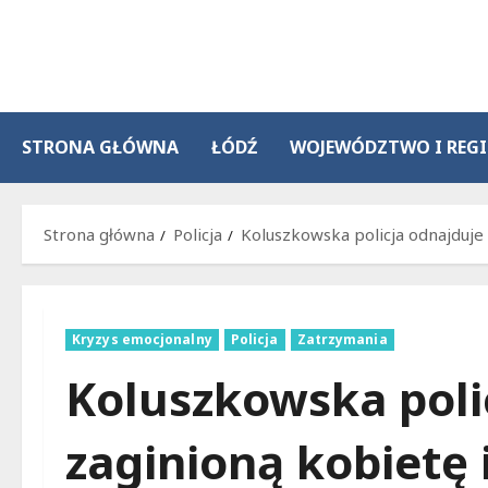
Przejdź
do
treści
STRONA GŁÓWNA
ŁÓDŹ
WOJEWÓDZTWO I REG
Strona główna
Policja
Koluszkowska policja odnajduje
Kryzys emocjonalny
Policja
Zatrzymania
Koluszkowska poli
zaginioną kobietę 