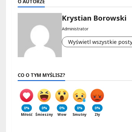
O AUTORZE
Krystian Borowski
Administrator
Wyświetl wszystkie post
CO O TYM MYŚLISZ?
0%
0%
0%
0%
0%
Miłość
Śmieszny
Wow
Smutny
Zły