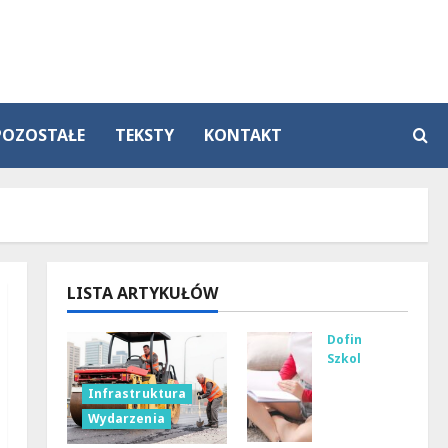
POZOSTAŁE
TEKSTY
KONTAKT
LISTA ARTYKUŁÓW
Dofinansowanie
Szkolenia
Wie
Infrastruktura
lka
Wydarzenia
kas