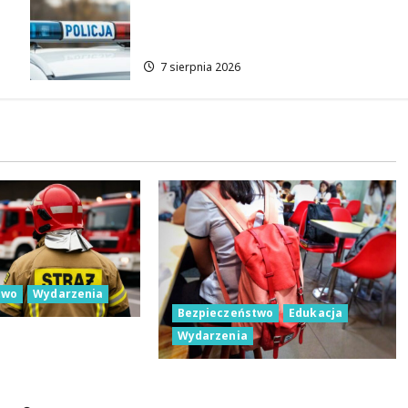
policyjna akcja w
Dolnośląskiem
7 sierpnia 2026
two
Wydarzenia
Bezpieczeństwo
Edukacja
Wydarzenia
jsza gmina
ęki nowemu
Czerwcowe działania
 Lubowidza
profilaktyczne w Łodzi: