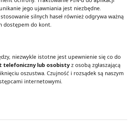
ement ochrony. Traktowanie PIN-u do aplikacji
 unikanie jego ujawniania jest niezbędne.
stosowanie silnych haseł również odgrywa ważną
m dostępem do kont.
dzy, niezwykle istotne jest upewnienie się co do
 telefoniczny lub osobisty
z osobą zgłaszającą
knięciu oszustwa. Czujność i rozsądek są naszym
stępcami internetowymi.