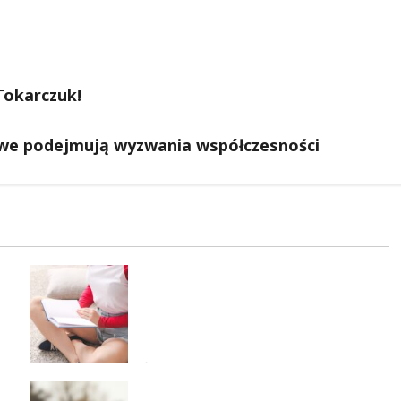
Tokarczuk!
owe podejmują wyzwania współczesności
Wielka kasa na szkolenia i
kursy w Łodzi. Prawo jazdy,
angielski, grooming, makijaż
permanentny i inne
7 sierpnia 2026
Zatrzymanie pary oszustów: