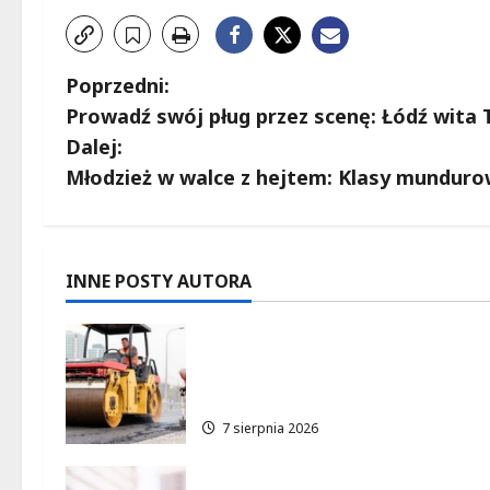
Z
Poprzedni:
Prowadź swój pług przez scenę: Łódź wita 
o
Dalej:
b
Młodzież w walce z hejtem: Klasy mundur
a
c
INNE POSTY AUTORA
z
Powiat łódzki wschodni.
w
Bezpieczniejsze drogi i nowe
inwestycje drogowe
p
7 sierpnia 2026
i