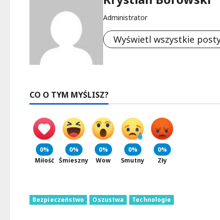
Administrator
Wyświetl wszystkie post
CO O TYM MYŚLISZ?
0%
0%
0%
0%
0%
Miłość
Śmieszny
Wow
Smutny
Zły
Bezpieczeństwo
Oszustwa
Technologie