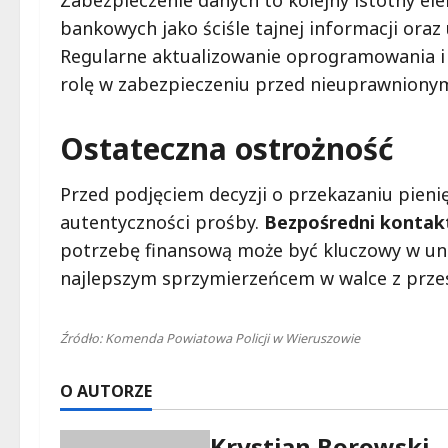
Zabezpieczenie danych to kolejny istotny el
bankowych jako ściśle tajnej informacji oraz
Regularne aktualizowanie oprogramowania i 
rolę w zabezpieczeniu przed nieuprawniony
Ostateczna ostrożność
Przed podjęciem decyzji o przekazaniu pienię
autentyczności prośby.
Bezpośredni kontakt
potrzebę finansową może być kluczowy w uni
najlepszym sprzymierzeńcem w walce z prze
Źródło: Komenda Powiatowa Policji w Wieruszowie
O AUTORZE
Krystian Borowski