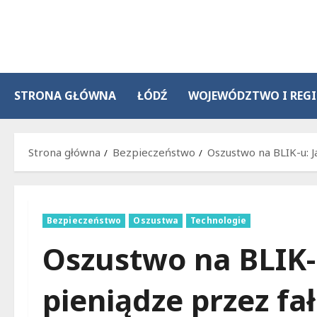
Przejdź
do
treści
STRONA GŁÓWNA
ŁÓDŹ
WOJEWÓDZTWO I REG
Strona główna
Bezpieczeństwo
Oszustwo na BLIK-u: J
Bezpieczeństwo
Oszustwa
Technologie
Oszustwo na BLIK-u
pieniądze przez fa