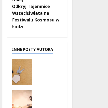
c
Odkryj Tajemnice
Wszechświata na
z
Festiwalu Kosmosu w
w
Łodzi!
p
i
INNE POSTY AUTORA
s
Ekologicz
y
ne
mieszkani
a w Łodzi
powstaną
w
Taneczne
rekordow
wieczory
e 15
dla
tygodni!