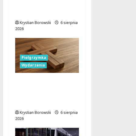
Biegu
Aleksandrowskiego?
Krystian Borowski
6 sierpnia
2026
Pielgrzymka
Wydarzenia
Pielgrzymka Diecezji
Płockiej w
Lutomiersku – Co
musisz wiedzieć?
Krystian Borowski
6 sierpnia
2026