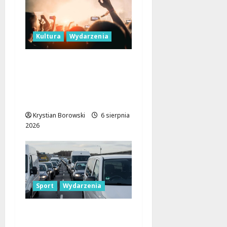
Kultura
Wydarzenia
Taneczne wieczory dla
seniorów w Łodzi:
Potańcówki pod
chmurką!
Krystian Borowski
6 sierpnia
2026
Sport
Wydarzenia
Gdzie znaleźć miejsce
parkingowe podczas