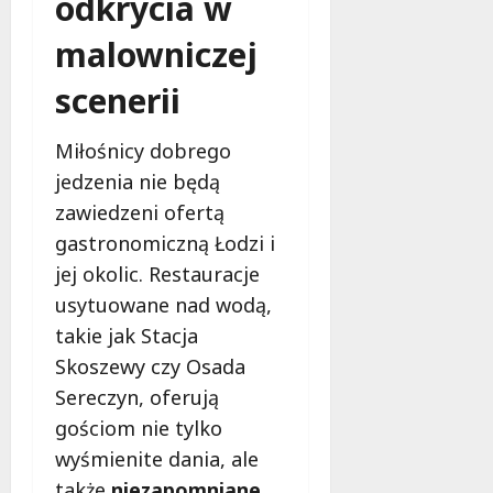
odkrycia w
s
k
z
malowniczej
i
z
e
n
scenerii
m
a
ć
6
Miłośnicy dobrego
sierpnia
jedzenia nie będą
2026
6
zawiedzeni ofertą
sierpnia
2026
gastronomiczną Łodzi i
jej okolic. Restauracje
usytuowane nad wodą,
takie jak Stacja
Skoszewy czy Osada
Sereczyn, oferują
gościom nie tylko
wyśmienite dania, ale
także
niezapomniane