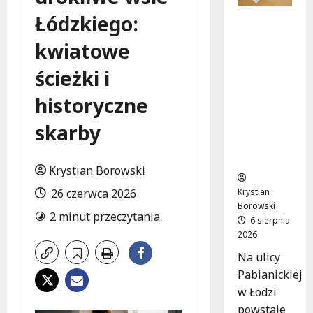
Łódzkiego:
Ekologicz
ne
kwiatowe
mieszkan
ia w
ścieżki i
Łodzi
powstan
historyczne
ą w
skarby
rekordow
e 15
tygodni!
Krystian Borowski
Krystian
26 czerwca 2026
Borowski
2 minut przeczytania
6 sierpnia
2026
Na ulicy
Pabianickiej
w Łodzi
powstaje