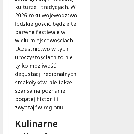
l
o
t
kulturze i tradycjach. W
z
a
d
i
o
d
2026 roku województwo
c
Z
w
z
h
łódzkie gościć będzie te
i
e
i
m
barwne festiwale w
e
z
e
u
l
a
wielu miejscowościach.
c
r
e
s
i
k
Uczestnictwo w tych
ń
a
z
ą
uroczystościach to nie
w
d
n
!
tylko możliwość
Ł
y
a
o
,
degustacji regionalnych
d
6
d
k
w
sierpnia
smakołyków, ale także
z
t
a
2026
szansa na poznanie
i
ó
g
!
bogatej historii i
r
ą
e
w
zwyczajów regionu.
m
Ł
6
u
sierpnia
ó
Kulinarne
2026
s
d
i
z