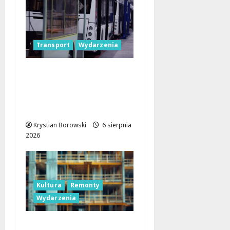
Transport
Wydarzenia
Legendarne autobusy
powracają: Ikarus-
Zemun na łódzkich
trasach!
Krystian Borowski
6 sierpnia
2026
Kultura
Remonty
Wydarzenia
Pałac Silbersteinów w