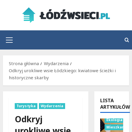
Przejdź
do
treści
Menu
główne
Strona główna
Wydarzenia
Odkryj urokliwe wsie Łódzkiego: kwiatowe ścieżki i
historyczne skarby
LISTA
Turystyka
Wydarzenia
ARTYKUŁÓW
Budownictwo
Odkryj
Ekologia
Mieszkania
urokliwe wsie