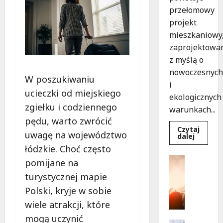
przełomowy
projekt
mieszkaniowy
zaprojektowa
z myślą o
nowoczesnych
W poszukiwaniu
i
ucieczki od miejskiego
ekologicznych
zgiełku i codziennego
warunkach...
pędu, warto zwrócić
Czytaj
uwagę na województwo
Dowied
dalej
się
łódzkie. Choć często
więcej
o
Kultura
pomijane na
Ekologi
Wydarzen
mieszka
turystycznej mapie
w
T
Łodzi
Polski, kryje w sobie
a
powsta
w
n
wiele atrakcji, które
rekord
e
15
mogą uczynić
tygodni
c