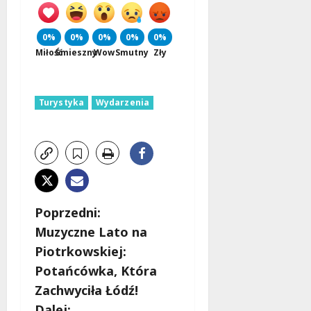
0%
0%
0%
0%
0%
Miłość
Śmieszny
Wow
Smutny
Zły
Turystyka
Wydarzenia
Z
Poprzedni:
Muzyczne Lato na
o
Piotrkowskiej:
b
Potańcówka, Która
Zachwyciła Łódź!
a
Dalej: