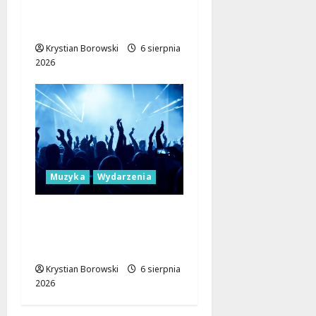
Lisowicach: Renesans z
unijnym wsparciem!
Krystian Borowski
6 sierpnia
2026
Muzyka
Wydarzenia
Muzyczne Mosty dla
Pokoju: Dołącz do
Erasmus+!
Krystian Borowski
6 sierpnia
2026