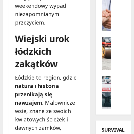
Profilak
weekendowy wypad
z
Zdrowie
B
n
niezapomnianym
e
e
przeżyciem.
z
w
p
i
Wiejski urok
i
e
Drogi
e
Infrastr
c
łódzkich
Remonty
c
z
M
z
o
zakątków
e
n
r
t
a
y
a
Łódzkie to region, gdzie
p
Bezpiecz
d
m
Kąpielisk
r
natura i historia
l
o
B
z
a
przenikają się
r
e
y
s
nawzajem
. Malownicze
f
z
s
e
o
p
wsie, znane ze swoich
z
n
z
i
ł
i
kwiatowych ścieżek i
a
e
o
o
dawnych zamków,
O
SURVIVAL
c
ś
r