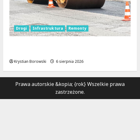
Drogi
Infrastruktura
Remonty
Metamorfoza Olsztyńskiej: Nowy Asfalt i
Zieleń w Łodzi!
Krystian Borowski
6 sierpnia 2026
Prawa autorskie &kopia; {rok} Wszelkie prawa
zastrzeżone.