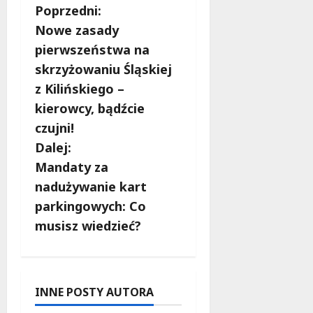
Z
Poprzedni:
Nowe zasady
o
pierwszeństwa na
b
skrzyżowaniu Śląskiej
z Kilińskiego –
a
kierowcy, bądźcie
c
czujni!
Dalej:
z
Mandaty za
w
nadużywanie kart
parkingowych: Co
p
musisz wiedzieć?
i
s
INNE POSTY AUTORA
y