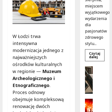
miejscem
wyjątkowego
wydarzenia
dla
pasjonatów
W Łodzi trwa
zdrowego
intensywna
stylu...
modernizacja jednego z
Czytaj
najważniejszych
Dowied
dalej
się
ośrodków kulturalnych
więcej
o
Turystyk
w regionie —
Muzeum
Joga
Wydarzen
na
Archeologicznego i
trawie:
S
Bezpłat
k
Etnograficznego
.
warszta
w
a
Proces odnowy
Parku
r
Podolsk
obejmuje kompleksową
w
b
Kultura
Łodzi!
renowację dwóch
y
Wydarzen
D
p