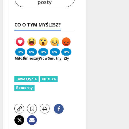
posty
CO O TYM MYŚLISZ?
0%
0%
0%
0%
0%
Miłość
Śmieszny
Wow
Smutny
Zły
Inwestycje
Kultura
Remonty