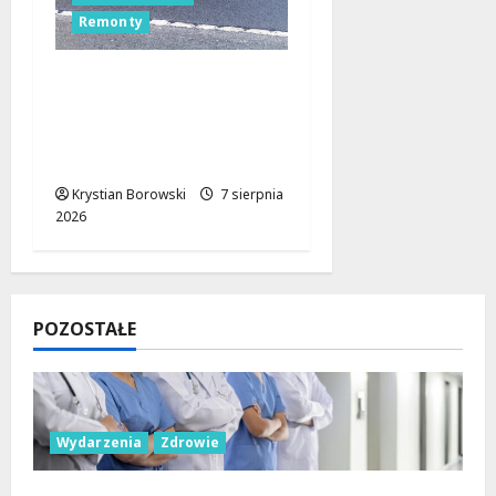
Remonty
Remonty na Stokach w
Łodzi trwają w
najlepsze! Czas na
Skalną i Dębowskiego
Krystian Borowski
7 sierpnia
2026
POZOSTAŁE
Wydarzenia
Zdrowie