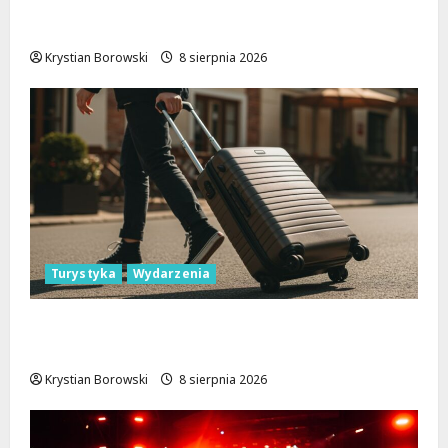
Joga na trawie: Bezpłatne warsztaty w
Parku Podolskim w Łodzi!
Krystian Borowski
8 sierpnia 2026
Turystyka
Wydarzenia
Skarby przyrody i historii: Odkryj okolice
Łodzi na jednodniowe wycieczki
Krystian Borowski
8 sierpnia 2026