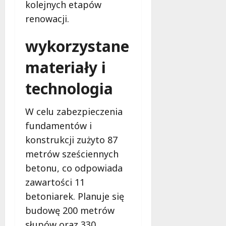
b
kolejnych etapów
e
renowacji.
z
p
wykorzystane
i
e
materiały i
c
z
technologia
e
ń
W celu zabezpieczenia
s
t
fundamentów i
w
konstrukcji zużyto 87
a
metrów sześciennych
betonu, co odpowiada
8
sierpnia
zawartości 11
2026
betoniarek. Planuje się
budowę 200 metrów
słupów oraz 330