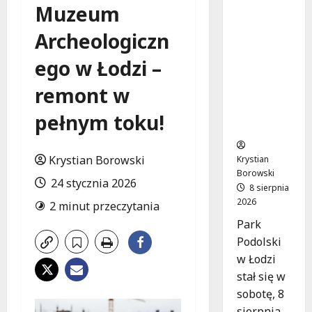
Joga na
Muzeum
trawie:
Bezpłatn
Archeologiczn
e
ego w Łodzi –
warsztat
y w Parku
remont w
Podolski
m w
pełnym toku!
Łodzi!
Krystian Borowski
Krystian
Borowski
24 stycznia 2026
8 sierpnia
2026
2 minut przeczytania
Park
Podolski
w Łodzi
stał się w
sobotę, 8
sierpnia,