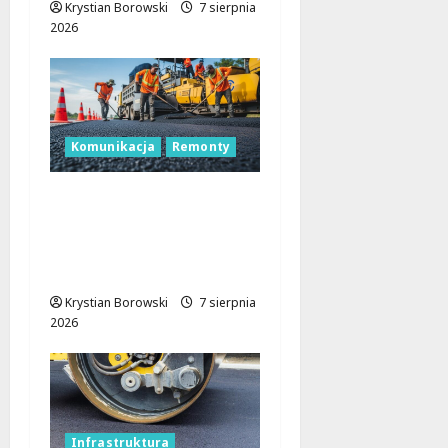
Krystian Borowski
7 sierpnia
2026
Komunikacja
Remonty
Remont Pabianickiej:
Nowa era komfortu w
Łodzi zaczyna się już w
sierpniu!
Krystian Borowski
7 sierpnia
2026
Infrastruktura