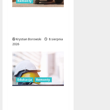
Remonty
Rewolucja na ulicach
Brzezin: Mrocka i
Malownicza zyskają
nowy blask!
Krystian Borowski
8 sierpnia
2026
Edukacja
Remonty
Nowa era dla
zabytkowej szkoły na
Rokiciu w Łodzi