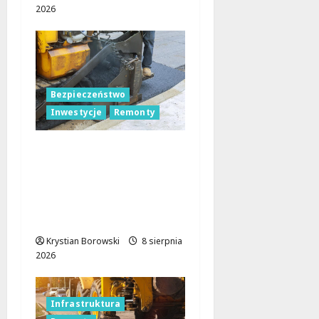
2026
Bezpieczeństwo
Inwestycje
Remonty
Nowa Era Drogi w
Józefowie i Rogowie:
Komfort i
Bezpieczeństwo dla
Mieszkańców!
Krystian Borowski
8 sierpnia
2026
Infrastruktura