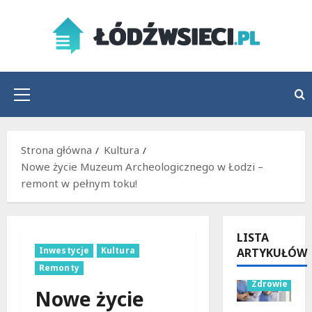
Przejdź
do
treści
Menu
główne
Strona główna
Kultura
Nowe życie Muzeum Archeologicznego w Łodzi –
remont w pełnym toku!
LISTA
Inwestycje
Kultura
ARTYKUŁÓW
Wydarzenia
Remonty
Zdrowie
Nowe życie