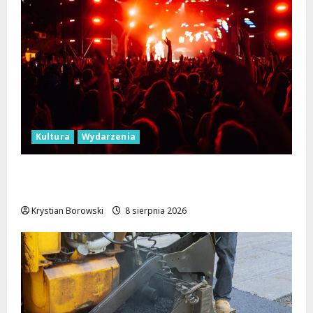
Kultura
Wydarzenia
Dożynki 2026 w Łódzkiem: Tradycja i
Nowoczesność w Sercu Regionu!
Krystian Borowski
8 sierpnia 2026