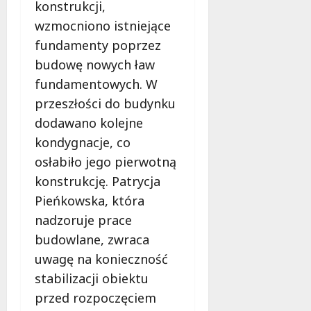
konstrukcji,
c
a
z
M
wzmocniono istniejące
e
i
fundamenty poprzez
s
e
budowę nowych ław
n
s
e
fundamentowych. W
z
r
k
przeszłości do budynku
o
a
dodawano kolejne
z
ń
kondygnacje, co
w
c
i
ó
osłabiło jego pierwotną
ą
w
konstrukcję. Patrycja
z
!
Pieńkowska, która
a
nadzoruje prace
n
8
i
budowlane, zwraca
sierpnia
a
2026
uwagę na konieczność
d
stabilizacji obiektu
l
a
przed rozpoczęciem