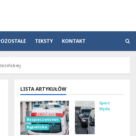
POZOSTAŁE
TEKSTY
KONTAKT
ezińskiej
LISTA ARTYKUŁÓW
Sport
Wydarzenia
Gdz
Bezpieczeństwo
ie
Kąpieliska
zna