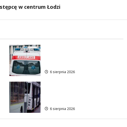
estępcę w centrum Łodzi
Bezpieczne chwile nad wodą:
Kluczowe zasady, które
musisz znać
6 sierpnia 2026
Legendarne autobusy
powracają: Ikarus-Zemun na
łódzkich trasach!
6 sierpnia 2026