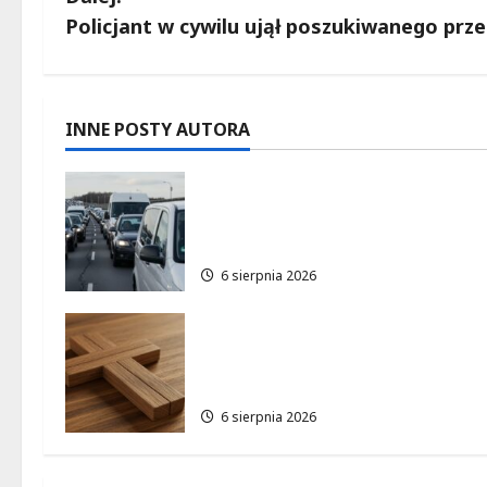
b
Policjant w cywilu ujął poszukiwanego prz
a
c
INNE POSTY AUTORA
z
Gdzie znaleźć miejsce
w
parkingowe podczas Biegu
Aleksandrowskiego?
p
6 sierpnia 2026
i
Pielgrzymka Diecezji Płockiej
s
w Lutomiersku – Co musisz
wiedzieć?
y
6 sierpnia 2026