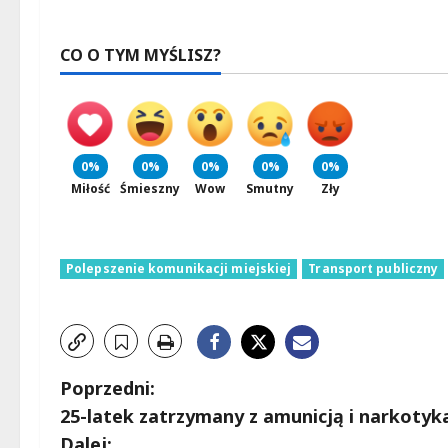
CO O TYM MYŚLISZ?
0%
0%
0%
0%
0%
Miłość
Śmieszny
Wow
Smutny
Zły
Polepszenie komunikacji miejskiej
Transport publiczny
Z
Poprzedni:
25-latek zatrzymany z amunicją i narkotyk
o
Dalej: