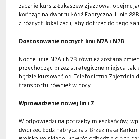
zacznie kurs z Łukaszew Zjazdowa, obejmując
kończąc na dworcu Łódź Fabryczna. Linie 88B
z różnych lokalizacji, aby dotrzeć do tego sa
Dostosowanie nocnych linii N7A i N7B
Nocne linie N7A i N7B również zostaną zmien
przechodząc przez strategiczne miejsca takie j
będzie kursować od Telefoniczna Zajezdnia 
transportu również w nocy.
Wprowadzenie nowej linii Z
W odpowiedzi na potrzeby mieszkańców, wpr
dworzec Łódź Fabryczna z Brzezińska Karkono
Wojska Polskiego. Powrót odbędzie się tą s