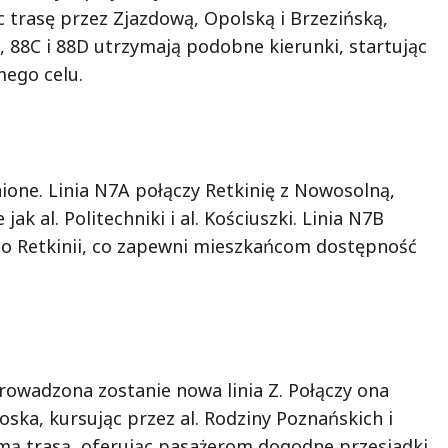
 trasę przez Zjazdową, Opolską i Brzezińską,
, 88C i 88D utrzymają podobne kierunki, startując
mego celu.
ione. Linia N7A połączy Retkinię z Nowosolną,
ak al. Politechniki i al. Kościuszki. Linia N7B
do Retkinii, co zapewni mieszkańcom dostępność
owadzona zostanie nowa linia Z. Połączy ona
ska, kursując przez al. Rodziny Poznańskich i
amą trasą, oferując pasażerom dogodne przesiadki