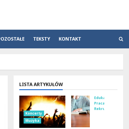
POZOSTAŁE
TEKSTY
KONTAKT
LISTA ARTYKUŁÓW
Edukacja
Praca
Rekrutacja
Koncerty
Na
Muzyka
ucz