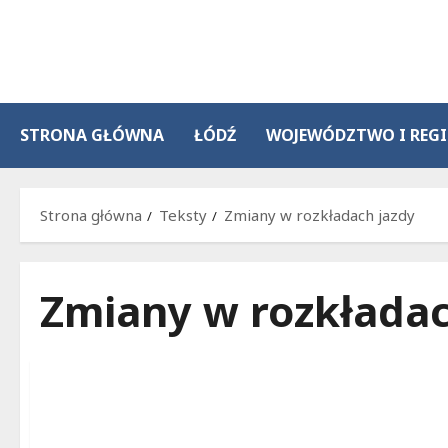
Przejdź
do
treści
STRONA GŁÓWNA
ŁÓDŹ
WOJEWÓDZTWO I REG
Strona główna
Teksty
Zmiany w rozkładach jazdy
Zmiany w rozkładac