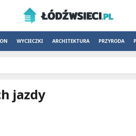
ION
WYCIECZKI
ARCHITEKTURA
PRZYRODA
h jazdy
Rewolucja w komunikacji miejskiej Łodzi: nowe
trasy MPK od 1 września!