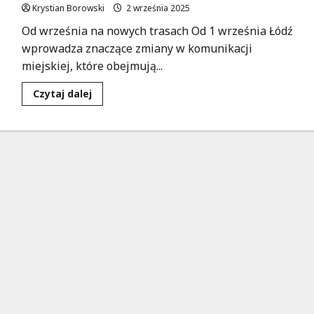
Krystian Borowski
2 września 2025
Od września na nowych trasach Od 1 września Łódź
wprowadza znaczące zmiany w komunikacji
miejskiej, które obejmują...
Dowiedz
Czytaj dalej
się
więcej
o
Rewolucja
w
komunikacji
miejskiej
Łodzi:
nowe
trasy
MPK
od
1
września!