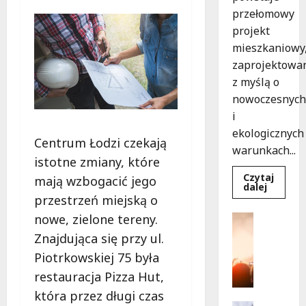
przełomowy
projekt
mieszkaniowy
zaprojektowa
z myślą o
nowoczesnych
i
ekologicznych
Centrum Łodzi czekają
warunkach...
istotne zmiany, które
Czytaj
mają wzbogacić jego
Dowied
dalej
się
przestrzeń miejską o
więcej
o
nowe, zielone tereny.
Kultura
Ekologi
Wydarzen
mieszka
Znajdująca się przy ul.
w
T
Łodzi
Piotrkowskiej 75 była
a
powsta
w
n
restauracja Pizza Hut,
rekord
e
15
która przez długi czas
tygodni
c