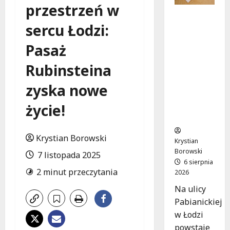
przestrzeń w
Ekologicz
sercu Łodzi:
ne
mieszkan
Pasaż
ia w
Łodzi
Rubinsteina
powstan
ą w
zyska nowe
rekordow
e 15
życie!
tygodni!
Krystian Borowski
Krystian
Borowski
7 listopada 2025
6 sierpnia
2 minut przeczytania
2026
Na ulicy
Pabianickiej
w Łodzi
powstaje