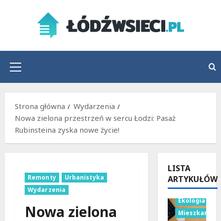
Przejdź
do
treści
Menu
główne
Strona główna
Wydarzenia
Nowa zielona przestrzeń w sercu Łodzi: Pasaż
Rubinsteina zyska nowe życie!
LISTA
Remonty
Urbanistyka
ARTYKUŁÓW
Budownictwo
Wydarzenia
Ekologia
Nowa zielona
Mieszkania