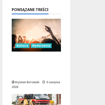
Łodzi!
2026
6 sierpnia
POWIĄZANE TREŚCI
2026
Kultura
Wydarzenia
Taneczne wieczory dla
seniorów w Łodzi:
Potańcówki pod
chmurką!
Krystian Borowski
6 sierpnia
2026