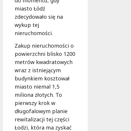
do momentu, gdy
l
o
t
z
a
d
miasto Łódź
i
o
d
c
zdecydowało się na
Z
w
z
h
wykup tej
i
e
i
m
e
z
nieruchomości.
e
u
l
a
c
r
e
s
Zakup nieruchomości o
i
k
ń
a
z
ą
powierzchni blisko 1200
w
d
n
!
metrów kwadratowych
Ł
y
a
wraz z istniejącym
o
,
d
6
d
k
budynkiem kosztował
w
sierpnia
z
t
a
2026
miasto niemal 1,5
i
ó
g
miliona złotych. To
!
r
ą
pierwszy krok w
e
w
m
Ł
6
długofalowym planie
u
sierpnia
ó
rewitalizacji tej części
2026
s
d
Łodzi, która ma zyskać
i
z