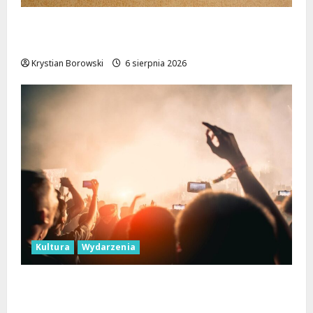
Ekologiczne mieszkania w Łodzi powstaną
w rekordowe 15 tygodni!
Krystian Borowski
6 sierpnia 2026
Kultura
Wydarzenia
Taneczne wieczory dla seniorów w Łodzi:
Potańcówki pod chmurką!