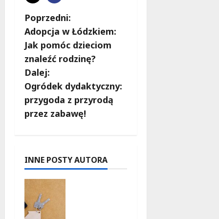
Z
Poprzedni:
Adopcja w Łódzkiem:
o
Jak pomóc dzieciom
b
znaleźć rodzinę?
Dalej:
a
Ogródek dydaktyczny:
c
przygoda z przyrodą
przez zabawę!
z
w
p
INNE POSTY AUTORA
i
Ekologicz
ne
s
mieszkani
a w Łodzi