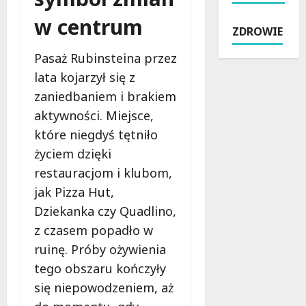
l
z
ć
ó
s
n
w centrum
:
w
ZDROWIE
z
e
B
w
t
c
e
Ł
Pasaż Rubinsteina przez
y
h
z
o
lata kojarzył się z
ń
w
p
d
s
i
zaniedbaniem i brakiem
ł
z
k
l
a
i
aktywności. Miejsce,
i
e
t
:
które niegdyś tętniło
e
n
n
P
życiem dzięki
j
a
e
o
:
d
restauracjom i klubom,
w
t
N
w
s
a
jak Pizza Hut,
o
o
p
ń
Dziekanka czy Quadlino,
w
d
a
c
z czasem popadło w
y
ą
r
ó
A
:
c
ruinę. Próby ożywienia
w
s
K
i
k
tego obszaru kończyły
f
l
e
i
się niepowodzeniem, aż
a
u
d
p
l
c