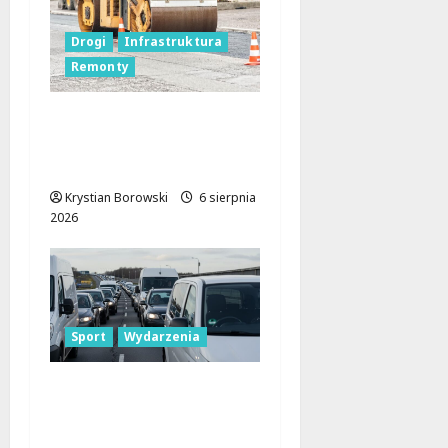
Drogi
Infrastruktura
Remonty
Metamorfoza
Olsztyńskiej: Nowy
Asfalt i Zieleń w Łodzi!
Krystian Borowski
6 sierpnia
2026
Sport
Wydarzenia
Gdzie znaleźć miejsce
parkingowe podczas
Biegu