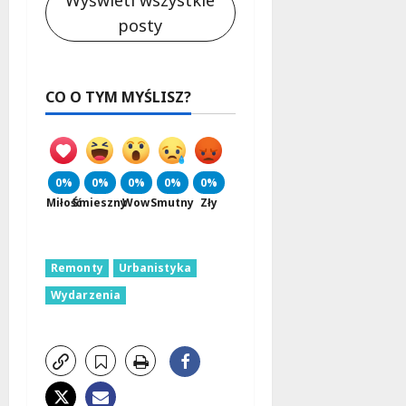
Wyświetl wszystkie
posty
CO O TYM MYŚLISZ?
0%
0%
0%
0%
0%
Miłość
Śmieszny
Wow
Smutny
Zły
Remonty
Urbanistyka
Wydarzenia