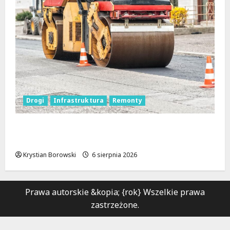
Drogi
Infrastruktura
Remonty
Metamorfoza Olsztyńskiej: Nowy Asfalt i
Zieleń w Łodzi!
Krystian Borowski
6 sierpnia 2026
Prawa autorskie &kopia; {rok} Wszelkie prawa
zastrzeżone.