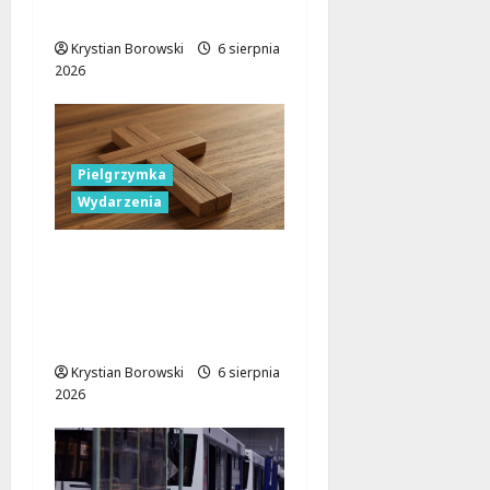
Aleksandrowskiego?
Krystian Borowski
6 sierpnia
2026
Pielgrzymka
Wydarzenia
Pielgrzymka Diecezji
Płockiej w
Lutomiersku – Co
musisz wiedzieć?
Krystian Borowski
6 sierpnia
2026