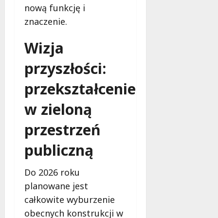
s
nową funkcję i
k
z
i
znaczenie.
z
e
n
m
Wizja
a
ć
przyszłości:
6
sierpnia
2026
6
przekształcenie
sierpnia
2026
w zieloną
przestrzeń
publiczną
Do 2026 roku
planowane jest
całkowite wyburzenie
obecnych konstrukcji w