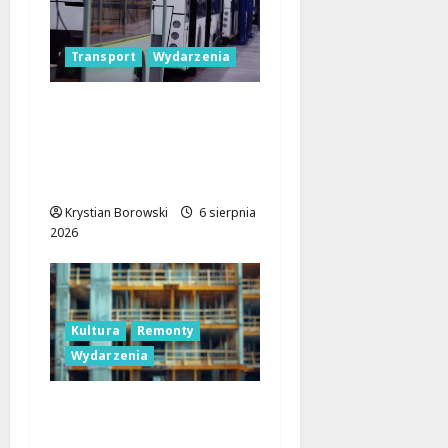
Transport
Wydarzenia
Legendarne autobusy
powracają: Ikarus-
Zemun na łódzkich
trasach!
Krystian Borowski
6 sierpnia
2026
Kultura
Remonty
Wydarzenia
Pałac Silbersteinów w
Lisowicach: Renesans z