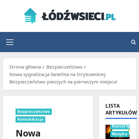
Przejdź
do
treści
Menu
główne
Strona główna
Bezpieczeństwo
Nowa sygnalizacja świetlna na Strykowskiej:
Bezpieczeństwo pieszych na pierwszym miejscu!
LISTA
Bezpieczeństwo
ARTYKUŁÓW
Komunikacja
Koncerty
Nowa
Muzyka