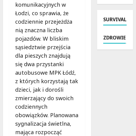
z
ł
komunikacyjnych w
i
r
i
n
Łodzi, co sprawia, że
e
z
e
i
SURVIVAL
N
y
s
a
codziennie przejeżdża
i
g
z
j
nią znaczna liczba
e
o
u
ą
ZDROWIE
pojazdów. W bliskim
d
d
k
c
z
sąsiedztwie przejścia
y
a
a
i
w
ć
w
dla pieszych znajdują
e
Ł
p
Ł
się dwa przystanki
l
o
r
o
autobusowe MPK Łódź,
e
d
a
d
z
z
c
z których korzystają tak
z
J
i
y
i
dzieci, jak i dorośli
a
:
p
:
zmierzający do swoich
z
O
r
S
codziennych
z
d
z
p
e
k
e
r
obowiązków. Planowana
m
r
d
a
sygnalizacja świetlna,
w
y
n
w
mająca rozpocząć
M
j
o
d