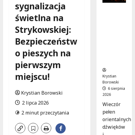
sygnalizacja
Muzyczn
świetlna na
a podróż
z The
Strykowskiej:
Lucyan
Group:
Bezpieczeństw
Orientaln
e dźwięki
o pieszych na
w sercu
Łodzi!
pierwszym
miejscu!
Krystian
Borowski
6 sierpnia
Krystian Borowski
2026
2 lipca 2026
Wieczór
pełen
2 minut przeczytania
orientalnych
dźwięków
i