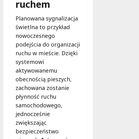
ruchem
o
i
ó
sierpnia
d
!
2026
w
e
!
Planowana sygnalizacja
T
5
świetlna to przykład
a
sierpnia
6
nowoczesnego
l
2026
sierpnia
e
2026
podejścia do organizacji
n
ruchu w mieście. Dzięki
t
systemowi
y
!
aktywowanemu
obecnością pieszych,
5
zachowana zostanie
sierpnia
płynność ruchu
2026
samochodowego,
jednocześnie
zwiększając
bezpieczeństwo