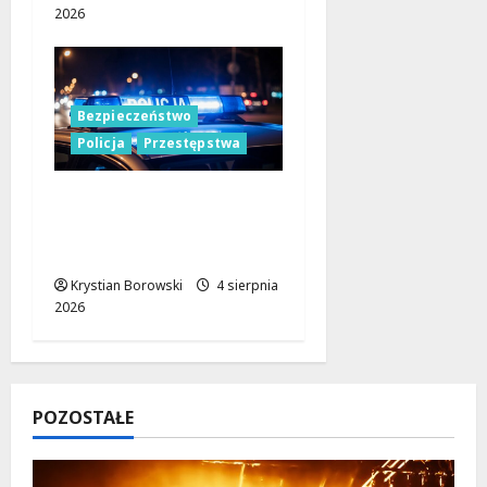
2026
Bezpieczeństwo
Policja
Przestępstwa
Policja w Łodzi na
tropie podejrzanego o
usiłowanie zgwałcenia
Krystian Borowski
4 sierpnia
2026
POZOSTAŁE