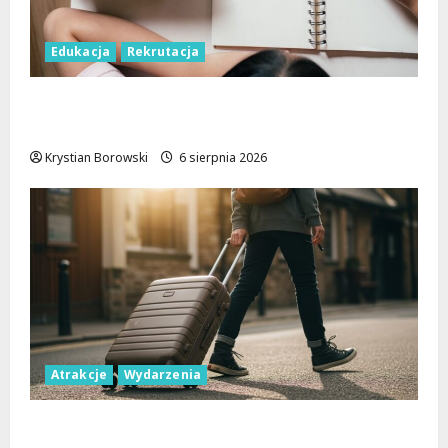
Edukacja
Rekrutacja
Rekrutacja uzupełniająca w Łodzi: Sprawdź,
jak dołączyć do studiów!
Krystian Borowski
6 sierpnia 2026
Atrakcje
Wydarzenia
Wakacyjne przygody w Łodzi: Odkryj 11