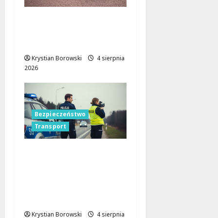
Rowerem do Parku na
Zdrowiu: Nowa trasa
w Łodzi już w budowie!
Krystian Borowski
4 sierpnia
2026
Bezpieczeństwo
Transport
Cichy zabójca za
kierownicą: jak
mikrosen zagraża
bezpieczeństwu na
drodze
Krystian Borowski
4 sierpnia