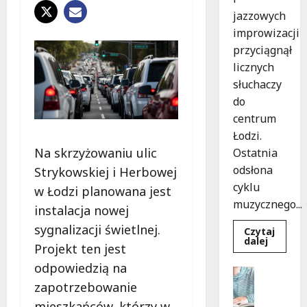
jazzowych
improwizacji
przyciągnął
licznych
słuchaczy
do
centrum
Łodzi.
Na skrzyżowaniu ulic
Ostatnia
odsłona
Strykowskiej i Herbowej
cyklu
w Łodzi planowana jest
muzycznego...
instalacja nowej
sygnalizacji świetlnej.
Czytaj
Dowied
dalej
Projekt ten jest
się
więcej
odpowiedzią na
o
Edukacja
Muzycz
zapotrzebowanie
Praca
podróż
z
Rekrutac
mieszkańców, którzy w