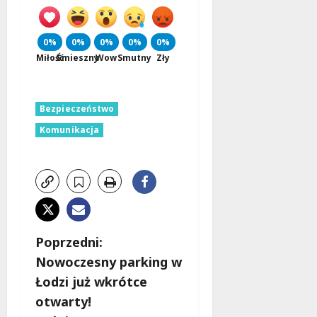
0%
0%
0%
0%
0%
Miłość
Śmieszny
Wow
Smutny
Zły
Bezpieczeństwo
Komunikacja
Z
Poprzedni:
Nowoczesny parking w
o
Łodzi już wkrótce
b
otwarty!