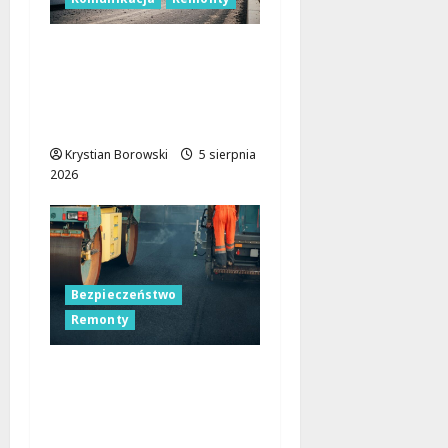
Remont skrzyżowania
w Łodzi: Zmiany w
ruchu i utrudnienia dla
kierowców
Krystian Borowski
5 sierpnia
2026
Bezpieczeństwo
Remonty
Nocne zmiany na
ulicach Łodzi:
drogowcy malują pasy
dla bezpieczeństwa!