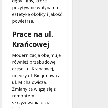
dęby i lipy, które
z
i
a
w
n
e
pozytywnie wpłyną na
!
i
e
c
O
estetykę okolicy i jakość
w
i
S
7
powietrza.
Ł
e
P
sierpnia
o
K
2026
L
Prace na ul.
d
a
u
z
z
b
Krańcowej
i
i
o
:
m
w
p
i
Modernizacja obejmuje
i
o
e
d
również przebudowę
d
r
z
części ul. Krańcowej,
s
s
a
u
między ul. Biegunową a
k
m
i
ul. Michałowicza.
7
o
m
sierpnia
Zmiany te wiążą się z
w
–
2026
remontem
a
s
n
k
skrzyżowania oraz
i
o