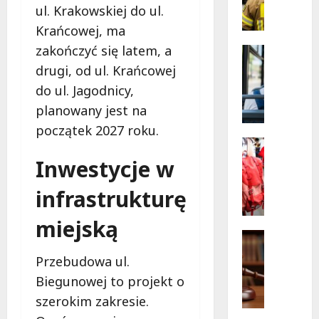
e
Konstan
ul. Krakowskiej do ul.
Nowe
z
linie
Krańcowej, ma
p
autobu
wkrótc
zakończyć się latem, a
i
Remonty
ruszą!
e
Transpor
drugi, od ul. Krańcowej
N
c
do ul. Jagodnicy,
o
z
planowany jest na
w
n
a
i
początek 2027 roku.
t
e
Bezpiecz
r
Edukacja
j
Inwestycje w
Wydarzen
a
s
C
s
z
infrastrukturę
z
a
a
e
a
miejską
g
r
u
Pomoc sp
m
w
Porady p
t
i
Przebudowa ul.
c
B
o
n
o
Biegunowej to projekt o
e
b
a
w
z
u
szerokim zakresie.
D
e
p
s
m