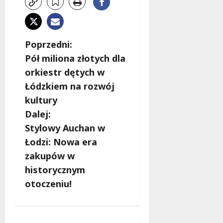
Z
Poprzedni:
Pół miliona złotych dla
o
orkiestr dętych w
b
Łódzkiem na rozwój
kultury
a
Dalej:
c
Stylowy Auchan w
Łodzi: Nowa era
z
zakupów w
w
historycznym
otoczeniu!
p
i