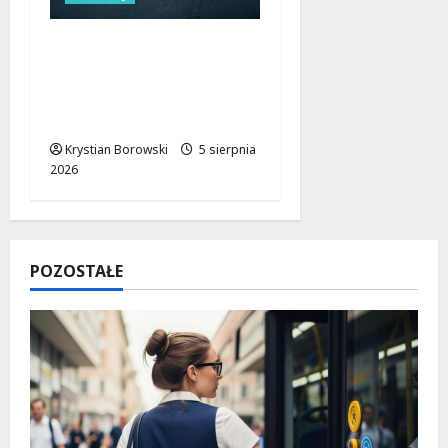
Nocne zmiany na
ulicach Łodzi:
drogowcy malują pasy
dla bezpieczeństwa!
Krystian Borowski
5 sierpnia
2026
POZOSTAŁE