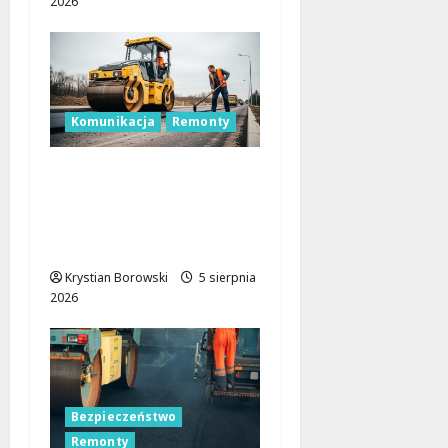
2026
Komunikacja
Remonty
Remont skrzyżowania
w Łodzi: Zmiany w
ruchu i utrudnienia dla
kierowców
Krystian Borowski
5 sierpnia
2026
Bezpieczeństwo
Remonty