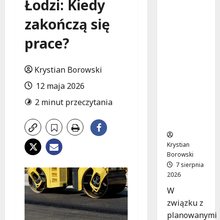
Łodzi: Kiedy
Remont
placu
zakończą się
Wolności
w
prace?
Konstant
ynowie:
Nowe
Krystian Borowski
linie
12 maja 2026
autobuso
we
2 minut przeczytania
wkrótce
ruszą!
Krystian
Borowski
7 sierpnia
2026
W
związku z
planowanymi