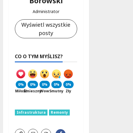
Borowski
Administrator
Wyświetl wszystkie
posty
CO O TYM MYŚLISZ?
0%
0%
0%
0%
0%
Miłość
Śmieszny
Wow
Smutny
Zły
Infrastruktura
Remonty