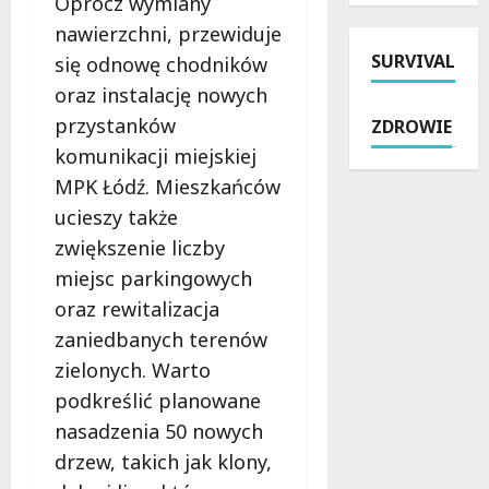
Oprócz wymiany
d
ł
u
o
nawierzchni, przewiduje
z
a
5
s
i
SURVIVAL
t
się odnowę chodników
3
i
a
n
B
n
oraz instalację nowych
ł
a
w
d
przystanków
ZDROWIE
a
p
Ł
z
komunikacji miejskiej
n
o
o
i
i
m
MPK Łódź. Mieszkańców
d
ę
a
o
z
k
ucieszy także
p
c
i
i
zwiększenie liczby
r
p
o
n
o
miejsc parkingowych
r
d
o
f
a
7
oraz rewitalizacja
w
i
w
s
e
zaniedbanych terenów
l
n
i
m
zielonych. Warto
a
a
e
u
k
w
podkreślić planowane
r
w
t
P
p
o
nasadzenia 50 nowych
y
o
n
z
drzew, takich jak klony,
c
w
i
o