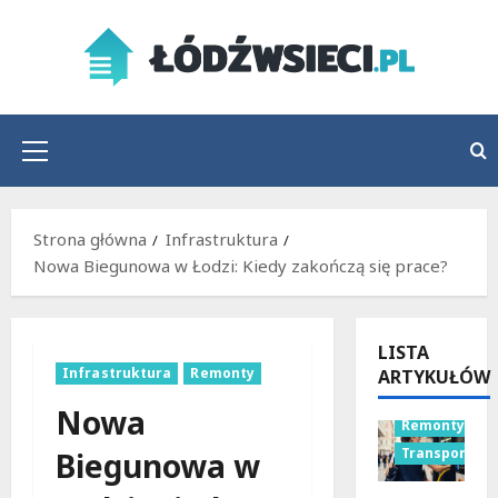
Przejdź
do
treści
Menu
główne
Strona główna
Infrastruktura
Nowa Biegunowa w Łodzi: Kiedy zakończą się prace?
LISTA
Infrastruktura
Remonty
ARTYKUŁÓW
Nowa
Remonty
Transport
Biegunowa w