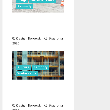
Drogi
Infrastruktura
Remonty
Metamorfoza
Olsztyńskiej: Nowy
Asfalt i Zieleń w Łodzi!
Krystian Borowski
6 sierpnia
2026
Kultura
Remonty
Wydarzenia
Pałac Silbersteinów w
Lisowicach: Renesans z
unijnym wsparciem!
Krystian Borowski
6 sierpnia