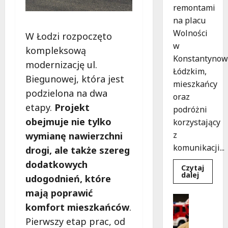
remontami
na placu
Wolności
W Łodzi rozpoczęto
w
kompleksową
Konstantynow
modernizację ul.
Łódzkim,
Biegunowej, która jest
mieszkańcy
podzielona na dwa
oraz
etapy.
Projekt
podróżni
obejmuje nie tylko
korzystający
z
wymianę nawierzchni
komunikacji...
drogi, ale także szereg
dodatkowych
Czytaj
Dowied
dalej
udogodnień, które
się
więcej
mają poprawić
o
Bezpiecz
Remont
komfort mieszkańców
.
Wydarzen
placu
Wolnośc
B
Pierwszy etap prac, od
w