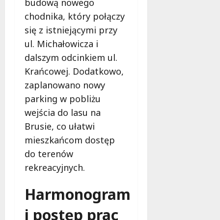
budową nowego
e
r
chodnika, który połączy
d
z
się z istniejącymi przy
l
y
a
s
ul. Michałowicza i
d
t
dalszym odcinkiem ul.
z
a
Krańcowej. Dodatkowo,
i
j
e
zaplanowano nowy
z
c
p
parking w pobliżu
i
r
wejścia do lasu na
i
o
Brusie, co ułatwi
m
f
ł
e
mieszkańcom dostęp
o
s
do terenów
d
j
rekreacyjnych.
z
o
i
n
Harmonogram
e
a
ż
l
i postęp prac
y
n