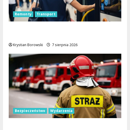
Remonty
Transport
Remont placu Wolności w Konstantynowie:
Nowe linie autobusowe wkrótce ruszą!
Krystian Borowski
7 sierpnia 2026
Bezpieczeństwo
Wydarzenia
Bezpieczniejsza gmina Dmosin dzięki