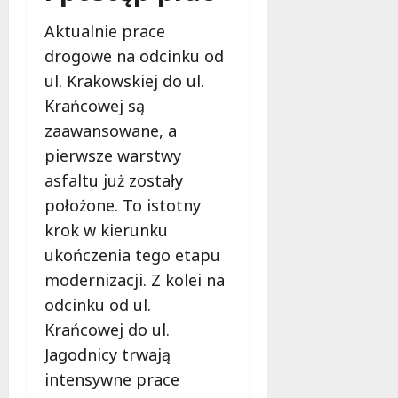
e
g
Aktualnie prace
7
o
sierpnia
drogowe na odcinku od
2026
w
ul. Krakowskiej do ul.
s
Krańcowej są
p
a
zaawansowane, a
r
pierwsze warstwy
c
asfaltu już zostały
i
położone. To istotny
a
!
krok w kierunku
ukończenia tego etapu
7
modernizacji. Z kolei na
sierpnia
2026
odcinku od ul.
Krańcowej do ul.
Jagodnicy trwają
intensywne prace