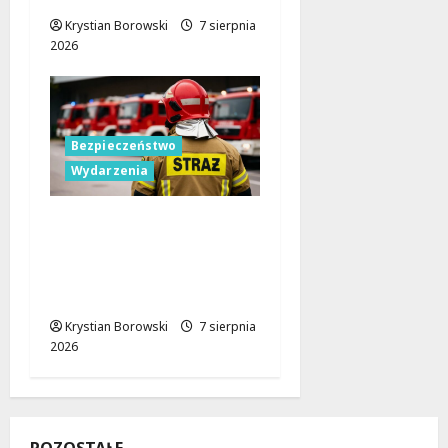
Krystian Borowski
7 sierpnia
2026
Bezpieczeństwo
Wydarzenia
Bezpieczniejsza gmina
Dmosin dzięki nowemu
wozowi OSP
Lubowidza
Krystian Borowski
7 sierpnia
2026
POZOSTAŁE