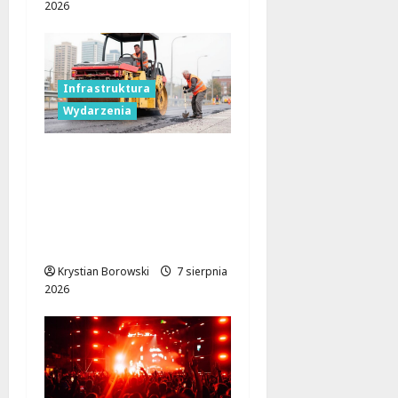
2026
Infrastruktura
Wydarzenia
Powiat łódzki
wschodni.
Bezpieczniejsze drogi i
nowe inwestycje
drogowe
Krystian Borowski
7 sierpnia
2026