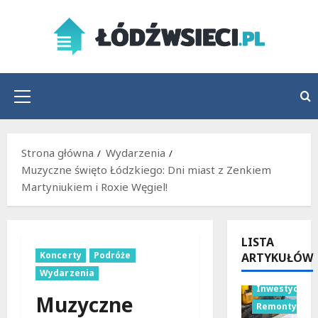
Przejdź
do
treści
Menu
główne
Strona główna
Wydarzenia
Muzyczne święto Łódzkiego: Dni miast z Zenkiem
Martyniukiem i Roxie Węgiel!
LISTA
Koncerty
Podróże
ARTYKUŁÓW
Bezpieczeńs
Wydarzenia
Inwestycje
Muzyczne
Remonty