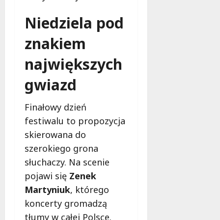
t
a
o
Niedziela pod
r
8
o
znakiem
sierpnia
w
2026
e
największych
r
gwiazd
z
e
Finałowy dzień
8
festiwalu to propozycja
sierpnia
skierowana do
2026
szerokiego grona
słuchaczy. Na scenie
pojawi się
Zenek
Martyniuk
, którego
koncerty gromadzą
tłumy w całej Polsce.