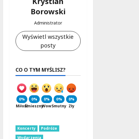
Krystian
Borowski
Administrator
Wyświetl wszystkie
posty
CO O TYM MYŚLISZ?
0%
0%
0%
0%
0%
Miłość
Śmieszny
Wow
Smutny
Zły
Koncerty
Podróże
Wydarzenia