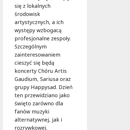
z
a
sierpnia
s
się z lokalnych
a
2026
s
z
n
k
środowisk
u
i
!
artystycznych, a ich
k
a
występy wzbogacą
i
d
8
w
profesjonalne zespoły.
l
sierpnia
a
a
2026
Szczególnym
n
b
zainteresowaniem
y
e
cieszyć się będą
p
z
a
koncerty Chóru Artis
p
s
i
Gaudium, Sariusa oraz
a
e
grupy Happysad. Dzień
ż
c
e
ten przewidziano jako
z
r
e
święto zarówno dla
n
ń
fanów muzyki
a
s
alternatywnej, jak i
m
t
o
rozrywkowej.
w