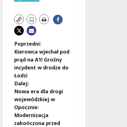
Z
Poprzedni:
Kierowca wjechał pod
o
prąd na A1! Groźny
b
incydent w drodze do
Łodzi
a
Dalej:
c
Nowa era dla drogi
wojewódzkiej w
z
Opocznie:
w
Modernizacja
zakończona przed