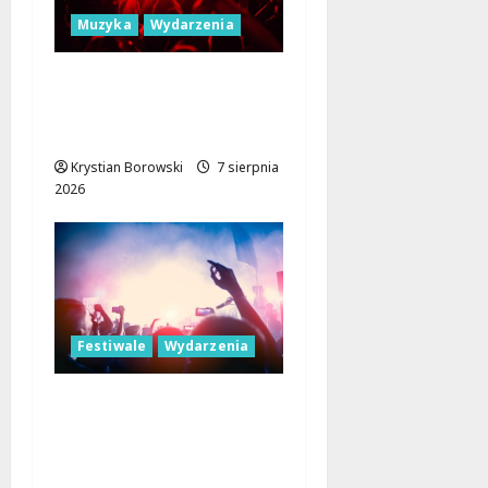
Muzyka
Wydarzenia
Łódź Gra Razem: Nowa
Orkiestra Zbiera
Muzyków!
Krystian Borowski
7 sierpnia
2026
Festiwale
Wydarzenia
Parada Wolności 2026:
Muzyczne Święto Łodzi
z Niezapomnianymi
Atrakcjami