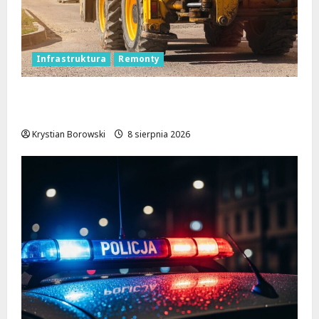
Infrastruktura
Remonty
Rewolucja na ulicach Brzezin: Mrocka i
Malownicza zyskają nowy blask!
Krystian Borowski
8 sierpnia 2026