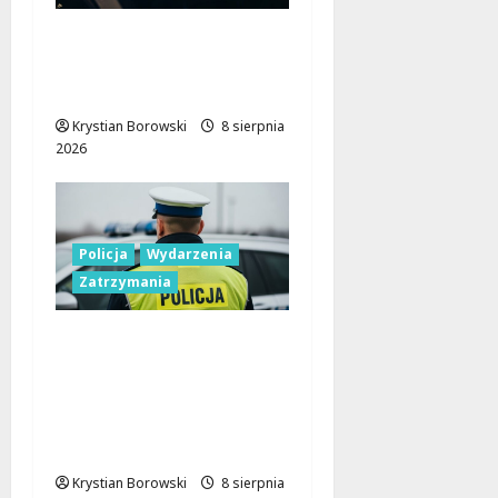
Nowa era Policji:
Miliony na sprzęt i
nowoczesne pojazdy
Krystian Borowski
8 sierpnia
2026
Policja
Wydarzenia
Zatrzymania
Nietypowa
interwencja w Łodzi:
pijany kierowca i
poszukiwany pasażer
na motorowerze
Krystian Borowski
8 sierpnia