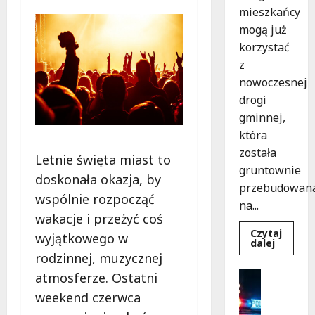
mieszkańcy
mogą już
korzystać
z
nowoczesnej
drogi
gminnej,
która
została
Letnie święta miast to
gruntownie
doskonała okazja, by
przebudowan
wspólnie rozpocząć
na...
wakacje i przeżyć coś
Czytaj
wyjątkowego w
Dowied
dalej
się
rodzinnej, muzycznej
więcej
o
Bezpiecz
atmosferze. Ostatni
Nowa
Policja
Era
weekend czerwca
Drogi
Rekrutac
w