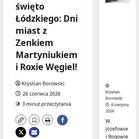
święto
Nowa Era
Łódzkiego: Dni
Drogi w
Józefowi
miast z
e i
Rogowie:
Zenkiem
Komfort i
Bezpiecz
Martyniukiem
eństwo
dla
i Roxie Węgiel!
Mieszkań
ców!
Krystian Borowski
Krystian
26 czerwca 2026
Borowski
3 minut przeczytania
8 sierpnia
2026
W
Józefowie
i Rogowie