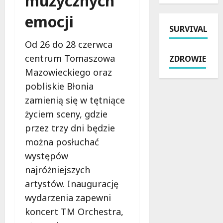
muzycznych
t
i
u
c
y
emocji
c
:
h
p
SURVIVAL
j
i
B
o
i
n
r
Od 26 do 28 czerwca
w
:
t
z
centrum Tomaszowa
ZDROWIE
a
M
e
e
i
Mazowieckiego oraz
i
n
z
n
l
s
pobliskie Błonia
i
t
i
y
n
zamienią się w tętniące
e
o
w
:
życiem sceny, gdzie
r
n
n
M
w
przez trzy dni będzie
y
e
r
e
n
w
o
można posłuchać
n
a
z
c
występów
c
s
m
k
najróżniejszych
j
p
o
a
a
artystów. Inaugurację
r
c
i
w
z
n
M
wydarzenia zapewni
Ł
ę
i
a
koncert TM Orchestra,
o
t
e
l