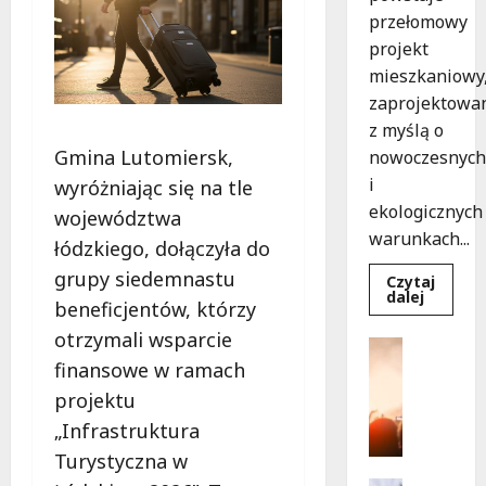
przełomowy
projekt
mieszkaniowy
zaprojektowa
z myślą o
Gmina Lutomiersk,
nowoczesnych
i
wyróżniając się na tle
ekologicznych
województwa
warunkach...
łódzkiego, dołączyła do
grupy siedemnastu
Czytaj
Dowied
dalej
beneficjentów, którzy
się
więcej
otrzymali wsparcie
o
Kultura
Ekologi
finansowe w ramach
Wydarzen
mieszka
w
T
projektu
Łodzi
a
powsta
„Infrastruktura
w
n
rekord
Turystyczna w
e
15
tygodni
c