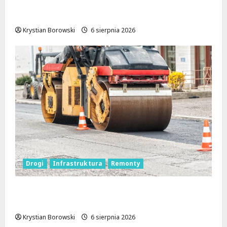
Bezpieczna przyszłość: Bezpłatne wsparcie
dla dzieci z nadwagą w Łódzkiem
Krystian Borowski
6 sierpnia 2026
Drogi
Infrastruktura
Remonty
Metamorfoza Olsztyńskiej: Nowy Asfalt i
Zieleń w Łodzi!
Krystian Borowski
6 sierpnia 2026