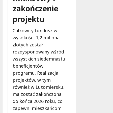
s
k
zakończenie
z
i
z
e
projektu
n
m
a
Całkowity fundusz w
ć
6
wysokości 1,2 miliona
sierpnia
2026
6
złotych został
sierpnia
rozdysponowany wśród
2026
wszystkich siedemnastu
beneficjentów
programu. Realizacja
projektów, w tym
również w Lutomiersku,
ma zostać zakończona
do końca 2026 roku, co
zapewni mieszkańcom