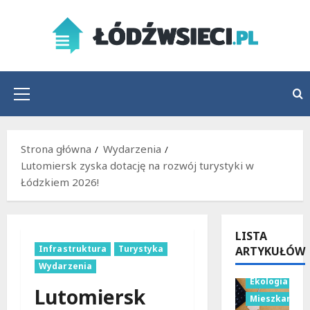
Przejdź
do
treści
Menu
główne
Strona główna
Wydarzenia
Lutomiersk zyska dotację na rozwój turystyki w
Łódzkiem 2026!
LISTA
Infrastruktura
Turystyka
ARTYKUŁÓW
Budownictwo
Wydarzenia
Ekologia
Lutomiersk
Mieszkania