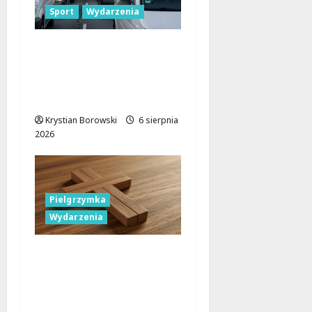
Sport
Wydarzenia
Gdzie znaleźć miejsce
parkingowe podczas
Biegu
Aleksandrowskiego?
Krystian Borowski
6 sierpnia
2026
Pielgrzymka
Wydarzenia
Pielgrzymka Diecezji
Płockiej w
Lutomiersku – Co
musisz wiedzieć?