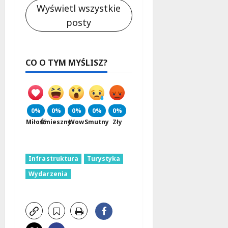
Wyświetl wszystkie
posty
CO O TYM MYŚLISZ?
0%
0%
0%
0%
0%
Miłość
Śmieszny
Wow
Smutny
Zły
Infrastruktura
Turystyka
Wydarzenia