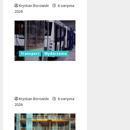
Krystian Borowski
6 sierpnia
2026
Transport
Wydarzenia
Legendarne autobusy
powracają: Ikarus-
Zemun na łódzkich
trasach!
Krystian Borowski
6 sierpnia
2026