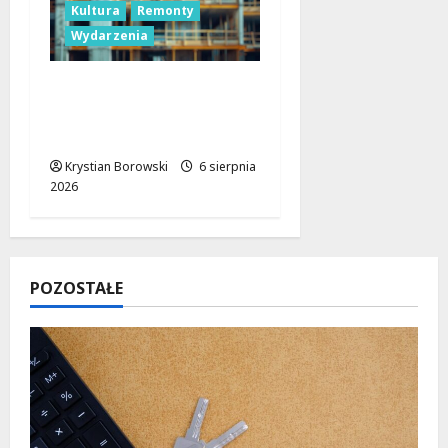
Kultura
Remonty
Wydarzenia
Pałac Silbersteinów w
Lisowicach: Renesans z
unijnym wsparciem!
Krystian Borowski
6 sierpnia
2026
POZOSTAŁE