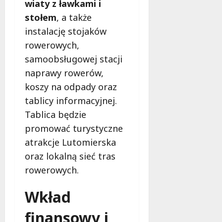
l
wiaty z ławkami i
o
t
z
a
d
stołem
, a także
i
o
d
c
instalację stojaków
Z
w
z
h
i
e
rowerowych,
i
m
e
z
e
u
samoobsługowej stacji
l
a
c
r
naprawy rowerów,
e
s
i
k
koszy na odpady oraz
ń
a
z
ą
w
d
tablicy informacyjnej.
n
!
Ł
y
a
Tablica będzie
o
,
d
6
promować turystyczne
d
k
w
sierpnia
z
atrakcje Lutomierska
t
a
2026
i
ó
g
oraz lokalną sieć tras
!
r
ą
rowerowych.
e
w
m
Ł
6
Wkład
u
sierpnia
ó
2026
s
d
finansowy i
i
z