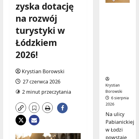
zyska dotację
Ekologicz
na rozwój
ne
mieszkan
turystyki w
ia w
Łodzi
Łódzkiem
powstan
ą w
2026!
rekordow
e 15
tygodni!
Krystian Borowski
27 czerwca 2026
Krystian
2 minut przeczytania
Borowski
6 sierpnia
2026
Na ulicy
Pabianickiej
w Łodzi
powstaje