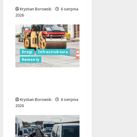
chmurką!
Krystian Borowski
6 sierpnia
2026
Drogi
Infrastruktura
Remonty
Metamorfoza
Olsztyńskiej: Nowy
Asfalt i Zieleń w Łodzi!
Krystian Borowski
6 sierpnia
2026