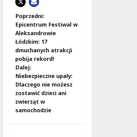
Z
Poprzedni:
Epicentrum Festiwal w
o
Aleksandrowie
b
Łódzkim: 17
dmuchanych atrakcji
a
pobija rekord!
c
Dalej:
Niebezpieczne upały:
z
Dlaczego nie możesz
w
zostawić dzieci ani
zwierząt w
p
samochodzie
i
s