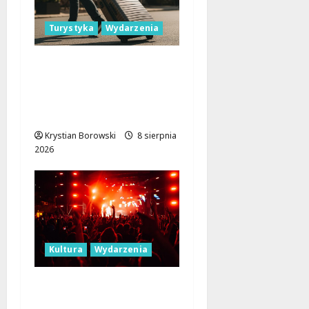
Turystyka
Wydarzenia
Skarby przyrody i
historii: Odkryj okolice
Łodzi na jednodniowe
wycieczki
Krystian Borowski
8 sierpnia
2026
Kultura
Wydarzenia
Dożynki 2026 w
Łódzkiem: Tradycja i