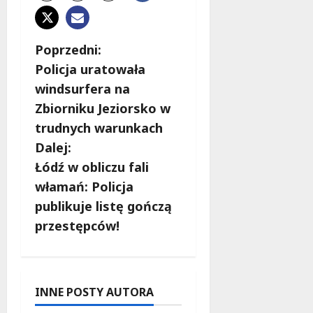
Z
Poprzedni:
Policja uratowała
o
windsurfera na
b
Zbiorniku Jeziorsko w
trudnych warunkach
a
Dalej:
c
Łódź w obliczu fali
włamań: Policja
z
publikuje listę gończą
w
przestępców!
p
i
INNE POSTY AUTORA