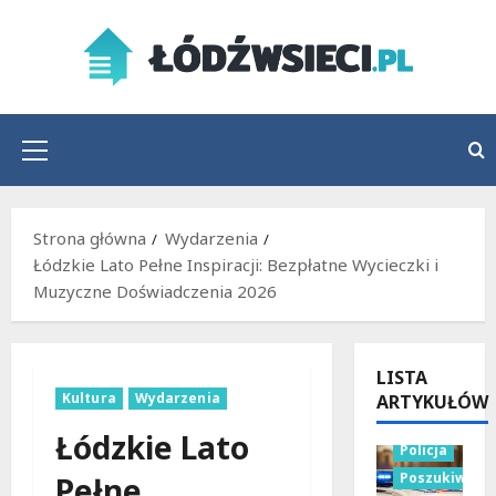
Przejdź
do
treści
Menu
główne
Strona główna
Wydarzenia
Łódzkie Lato Pełne Inspiracji: Bezpłatne Wycieczki i
Muzyczne Doświadczenia 2026
LISTA
Kultura
Wydarzenia
ARTYKUŁÓW
Łódzkie Lato
Policja
Poszukiwani
Pełne