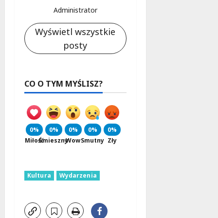
Administrator
Wyświetl wszystkie
posty
CO O TYM MYŚLISZ?
0%
0%
0%
0%
0%
Miłość
Śmieszny
Wow
Smutny
Zły
Kultura
Wydarzenia