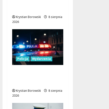
Nowoczesność w Sercu
Regionu!
Krystian Borowski
8 sierpnia
2026
Policja
Wydarzenia
Nowa era Policji:
Miliony na sprzęt i
nowoczesne pojazdy
Krystian Borowski
8 sierpnia
2026