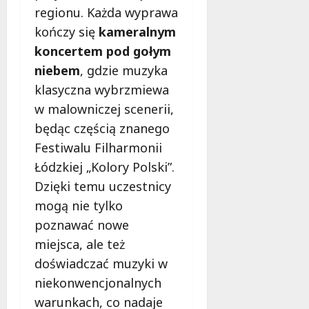
r
y
o
regionu. Każda wyprawa
e
s
m
s
z
kończy się
kameralnym
z
n
i
p
koncertem pod gołym
t
a
o
i
a
niebem
, gdzie muzyka
p
p
e
t
a
o
c
klasyczna wybrzmiewa
y
d
m
z
w malowniczej scenerii,
w
z
o
e
będąc częścią znanego
P
i
c
ń
a
e
Festiwalu Filharmonii
!
s
r
w
t
Łódzkiej „Kolory Polski”.
k
Ł
w
9
Dzięki temu uczestnicy
u
o
o
sierpnia
mogą nie tylko
P
d
2026
n
o
z
poznawać nowe
a
d
i
s
miejsca, ale też
o
z
doświadczać muzyki w
l
l
9
s
niekonwencjonalnych
sierpnia
a
k
2026
k
warunkach, co nadaje