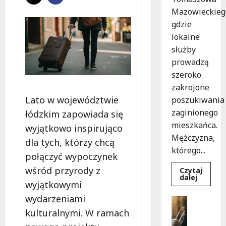
Mazowieckieg
gdzie
lokalne
służby
prowadzą
szeroko
zakrojone
Lato w województwie
poszukiwania
zaginionego
łódzkim zapowiada się
mieszkańca.
wyjątkowo inspirująco
Mężczyzna,
dla tych, którzy chcą
którego...
połączyć wypoczynek
wśród przyrody z
Czytaj
Dowied
dalej
wyjątkowymi
się
więcej
wydarzeniami
o
Bezpiecz
Zniknięc
Góry
kulturalnymi. W ramach
w
Tomasz
G