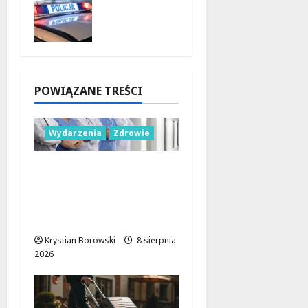
zatrzyma
ni po
brutalny
m
napadzie
w Łodzi
POWIĄZANE TREŚCI
9 sierpnia
2026
Wydarzenia
Zdrowie
Joga na trawie:
Bezpłatne warsztaty w
Parku Podolskim w
Łodzi!
Krystian Borowski
8 sierpnia
2026