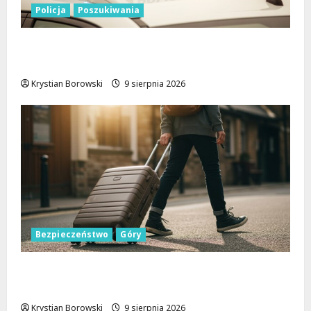
Policja
Poszukiwania
Zniknięcie w Tomaszowie Mazowieckim –
społeczność w akcji!
Krystian Borowski
9 sierpnia 2026
Bezpieczeństwo
Góry
Górskie przygody bez ryzyka: jak zapewnić
sobie bezpieczeństwo na szlakach
Krystian Borowski
9 sierpnia 2026