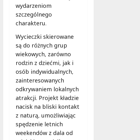
i
a
wydarzeniom
m
c
szczególnego
w
h
Ł
charakteru.
o
9
d
Wycieczki skierowane
sierpnia
z
2026
są do różnych grup
i
wiekowych, zarówno
!
rodzin z dziećmi, jak i
osób indywidualnych,
8
sierpnia
zainteresowanych
2026
odkrywaniem lokalnych
atrakcji. Projekt kładzie
nacisk na bliski kontakt
z naturą, umożliwiając
spędzenie letnich
weekendów z dala od