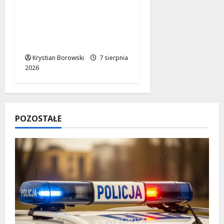
wschodni.
Bezpieczniejsze drogi i
nowe inwestycje
drogowe
Krystian Borowski
7 sierpnia
2026
POZOSTAŁE