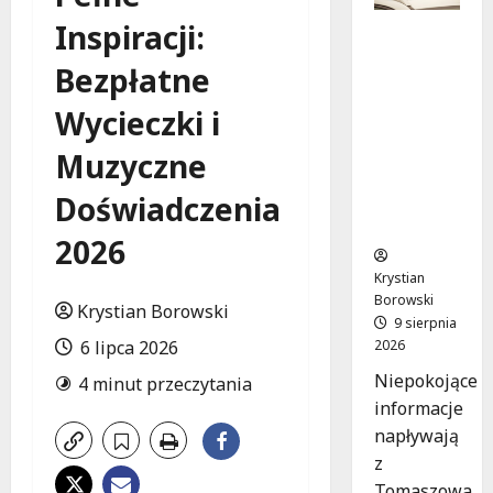
Inspiracji:
Zniknięci
e w
Bezpłatne
Tomaszo
wie
Wycieczki i
Mazowie
ckim –
Muzyczne
społeczn
Doświadczenia
ość w
akcji!
2026
Krystian
Borowski
Krystian Borowski
9 sierpnia
2026
6 lipca 2026
Niepokojące
4 minut przeczytania
informacje
napływają
z
Tomaszowa