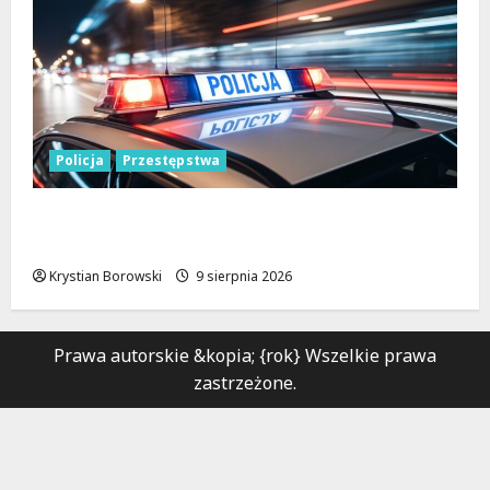
Policja
Przestępstwa
Recydywiści zatrzymani po brutalnym
napadzie w Łodzi
Krystian Borowski
9 sierpnia 2026
Prawa autorskie &kopia; {rok} Wszelkie prawa
zastrzeżone.