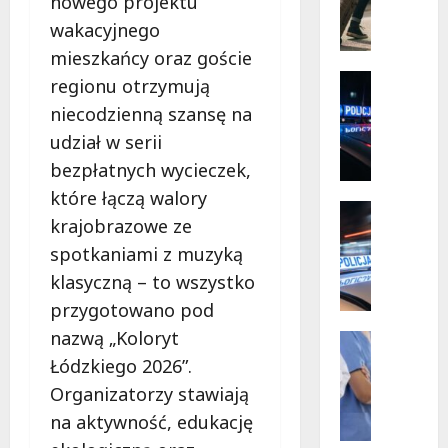
nowego projektu
Mazowi
ó
–
wakacyjnego
społecz
r
w
s
mieszkańcy oraz goście
akcji!
k
Policja
regionu otrzymują
i
Zaginięci
niecodzienną szansę na
Z
e
udział w serii
a
p
g
r
bezpłatnych wycieczek,
i
z
które łączą walory
n
y
Policja
krajobrazowe ze
i
Przestęp
g
R
o
spotkaniami z muzyką
o
e
n
d
klasyczną – to wszystko
c
y
y
przygotowano pod
y
2
b
nazwą „Koloryt
d
7
Wydarze
e
y
Zdrowie
-
z
Łódzkiego 2026”.
J
w
l
r
Organizatorzy stawiają
o
i
a
y
na aktywność, edukację
g
ś
t
z
a
c