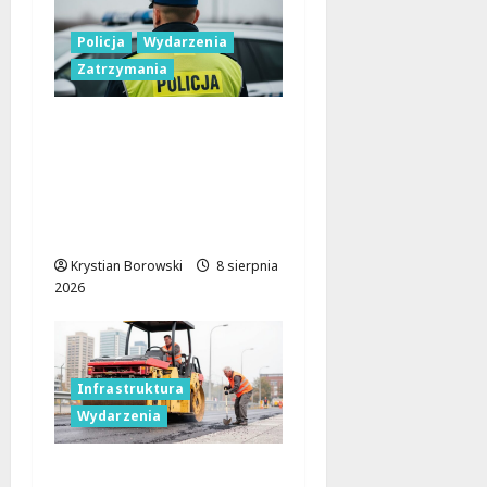
Policja
Wydarzenia
Zatrzymania
Nietypowa
interwencja w Łodzi:
pijany kierowca i
poszukiwany pasażer
na motorowerze
Krystian Borowski
8 sierpnia
2026
Infrastruktura
Wydarzenia
Powiat łódzki