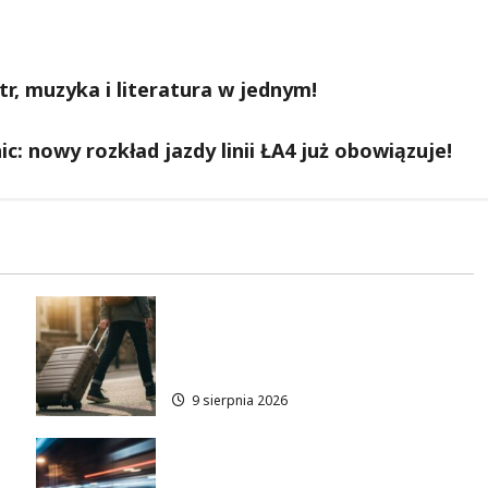
r, muzyka i literatura w jednym!
: nowy rozkład jazdy linii ŁA4 już obowiązuje!
Górskie przygody bez ryzyka:
w
jak zapewnić sobie
bezpieczeństwo na szlakach
9 sierpnia 2026
 –
Recydywiści zatrzymani po