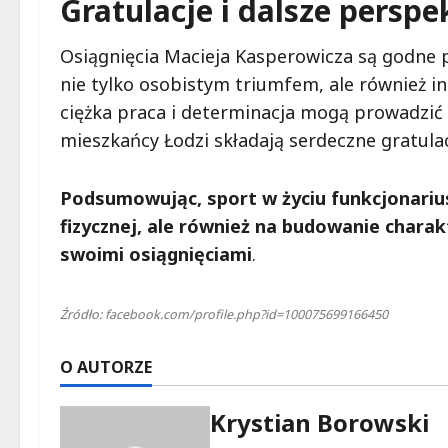
Gratulacje i dalsze persp
Osiągnięcia Macieja Kasperowicza są godne p
nie tylko osobistym triumfem, ale również in
ciężka praca i determinacja mogą prowadzić d
mieszkańcy Łodzi składają serdeczne gratulac
Podsumowując, sport w życiu funkcjonariu
fizycznej, ale również na budowanie chara
swoimi osiągnięciami
.
Źródło: facebook.com/profile.php?id=100075699166450
O AUTORZE
Krystian Borowski