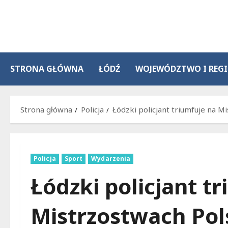
Przejdź
do
treści
STRONA GŁÓWNA
ŁÓDŹ
WOJEWÓDZTWO I REG
Strona główna
Policja
Łódzki policjant triumfuje na M
Policja
Sport
Wydarzenia
Łódzki policjant t
Mistrzostwach Pol