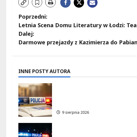
Z
Poprzedni:
Letnia Scena Domu Literatury w Łodzi: Teat
o
Dalej:
b
Darmowe przejazdy z Kazimierza do Pabianic
a
c
INNE POSTY AUTORA
z
Zniknięcie w Tomaszowie
w
Mazowieckim – społeczność 
akcji!
p
9 sierpnia 2026
i
s
Zaginiony 27-latek z Wielunia