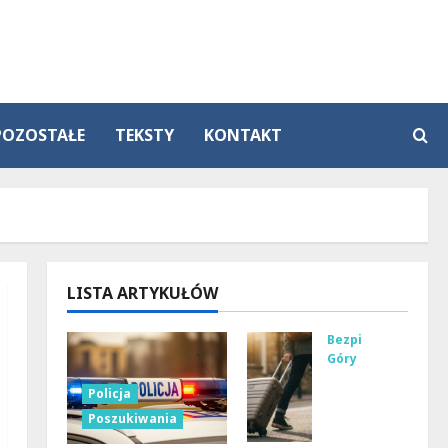
POZOSTAŁE
TEKSTY
KONTAKT
LISTA ARTYKUŁÓW
Bezpieczeństwo
Góry
Gór
Policja
ski
Poszukiwania
e