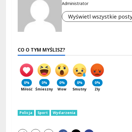
Administrator
Wyświetl wszystkie post
CO O TYM MYŚLISZ?
0%
0%
0%
0%
0%
Miłość
Śmieszny
Wow
Smutny
Zły
Policja
Sport
Wydarzenia