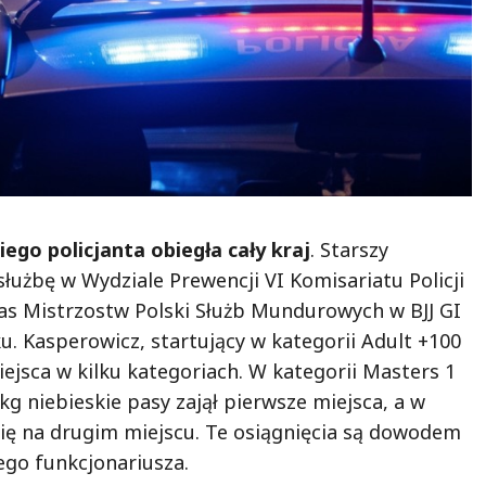
go policjanta obiegła cały kraj
. Starszy
łużbę w Wydziale Prewencji VI Komisariatu Policji
zas Mistrzostw Polski Służb Mundurowych w BJJ GI
ku. Kasperowicz, startujący w kategorii Adult +100
ejsca w kilku kategoriach. W kategorii Masters 1
kg niebieskie pasy zajął pierwsze miejsca, a w
 się na drugim miejscu. Te osiągnięcia są dowodem
zego funkcjonariusza.