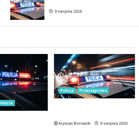
brutalnym napadzie w Łodzi
9 sierpnia 2026
Policja
Przestępstwa
inięcia
Recydywiści zatrzymani po
brutalnym napadzie w Łodzi
7-latek z
Krystian Borowski
9 sierpnia 2026
olicja prosi o