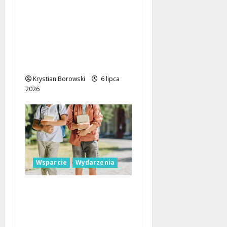
Studia bez barier:
Uniwersytet Łódzki
znosi opłaty
rekrutacyjne dla
młodzieży z trudnych
środowisk
Krystian Borowski
6 lipca
2026
Wsparcie
Wydarzenia
Nowe wsparcie dla
uczniów: Program
„Dobry start” już