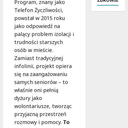
l
ó
Program, znany jako
T
r
i
z
r
y
Telefon Życzliwości,
c
e
a
j
powstał w 2015 roku
j
f
d
o
jako odpowiedź na
a
o
y
k
w
w
palący problem izolacji i
c
o
2
i
j
l
trudności starszych
0
e
a
i
osób w mieście.
2
i
i
c
6
Zamiast tradycyjnej
R
N
e
r
o
o
infolinii, projekt opiera
Ł
o
g
w
o
się na zaangażowaniu
k
o
o
d
samych seniorów – to
u
w
c
z
:
i
właśnie oni pełnią
z
i
i
e
e
n
dyżury jako
n
:
s
a
wolontariusze, tworząc
t
K
n
j
przyjazną przestrzeń
e
o
o
e
n
m
rozmowy i pomocy.
To
ś
d
s
f