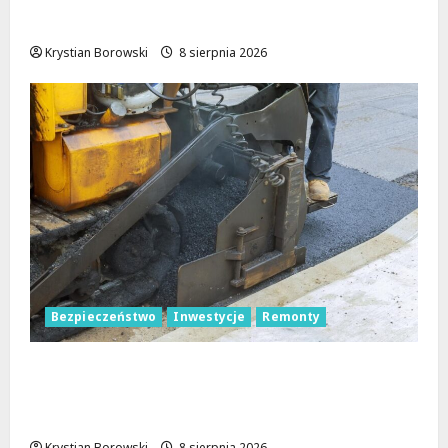
Nowoczesność w Sercu Regionu!
Krystian Borowski
8 sierpnia 2026
Bezpieczeństwo
Inwestycje
Remonty
Nowa Era Drogi w Józefowie i Rogowie:
Komfort i Bezpieczeństwo dla
Mieszkańców!
Krystian Borowski
8 sierpnia 2026