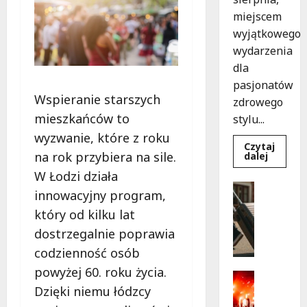
miejscem
wyjątkowego
wydarzenia
dla
pasjonatów
Wspieranie starszych
zdrowego
mieszkańców to
stylu...
wyzwanie, które z roku
Czytaj
Dowied
na rok przybiera na sile.
dalej
się
więcej
W Łodzi działa
o
Turystyk
Joga
innowacyjny program,
Wydarzen
na
trawie:
który od kilku lat
S
Bezpłat
k
warszta
dostrzegalnie poprawia
w
a
Parku
codzienność osób
r
Podolsk
w
powyżej 60. roku życia.
b
Kultura
Łodzi!
y
Wydarzen
Dzięki niemu łódzcy
D
p