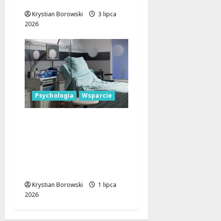
dostępny!
Krystian Borowski
3 lipca
2026
Psychologia
Wsparcie
Bezpieczne lato:
Skorzystaj z
bezpłatnych
konsultacji
psychologicznych!
Krystian Borowski
1 lipca
2026