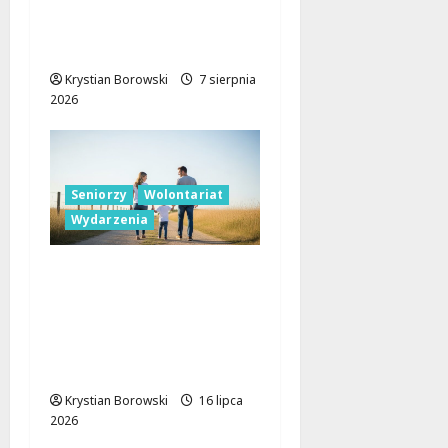
Bezpieczeństwo
seniorów: Policja dzieli
się wiedzą w Łodzi
Krystian Borowski
7 sierpnia
2026
Seniorzy
Wolontariat
Wydarzenia
Wakacje dla
samotnych seniorów z
Łodzi. Jak wesprzeć
inicjatywę lub zostać
wolontariuszem?
Krystian Borowski
16 lipca
2026