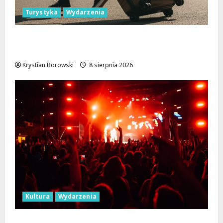
Turystyka
Wydarzenia
Skarby przyrody i historii: Odkryj okolice
Łodzi na jednodniowe wycieczki
Krystian Borowski
8 sierpnia 2026
Kultura
Wydarzenia
Dożynki 2026 w Łódzkiem: Tradycja i