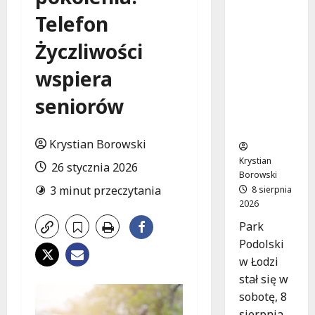
Joga na
Telefon
trawie:
Bezpłatn
Życzliwości
e
warsztat
wspiera
y w Parku
Podolski
seniorów
m w
Łodzi!
Krystian Borowski
Krystian
26 stycznia 2026
Borowski
3 minut przeczytania
8 sierpnia
2026
Park
Podolski
w Łodzi
stał się w
sobotę, 8
sierpnia,