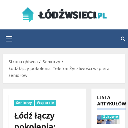
Przejdź
do
treści
Menu
główne
Strona główna
Seniorzy
Łódź łączy pokolenia: Telefon Życzliwości wspiera
seniorów
LISTA
Seniorzy
Wsparcie
ARTYKUŁÓW
Wydarzenia
Łódź łączy
Zdrowie
pokolenia: