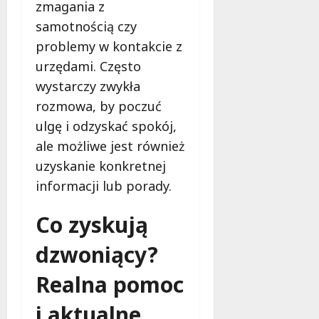
b
zmagania z
e
samotnością czy
z
problemy w kontakcie z
p
i
urzędami. Często
e
wystarczy zwykła
c
rozmowa, by poczuć
z
ulgę i odzyskać spokój,
e
ń
ale możliwe jest również
s
uzyskanie konkretnej
t
informacji lub porady.
w
a
Co zyskują
8
dzwoniący?
sierpnia
2026
Realna pomoc
i aktualne