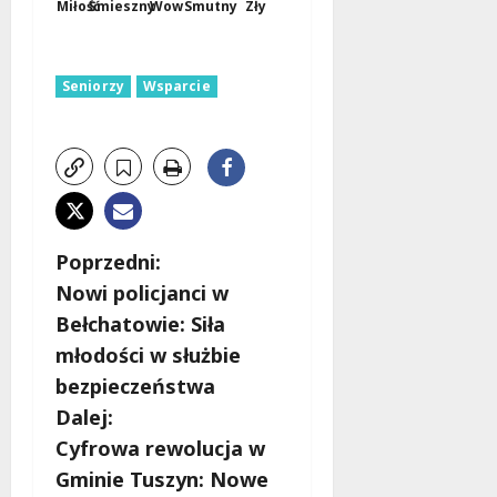
Miłość
Śmieszny
Wow
Smutny
Zły
Seniorzy
Wsparcie
Z
Poprzedni:
Nowi policjanci w
o
Bełchatowie: Siła
b
młodości w służbie
bezpieczeństwa
a
Dalej:
c
Cyfrowa rewolucja w
Gminie Tuszyn: Nowe