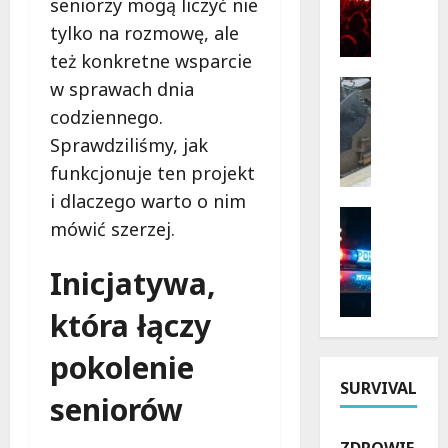
seniorzy mogą liczyć nie
o
r
tylko na rozmowę, ale
ż
z
też konkretne wsparcie
y
y
n
r
Bezpiecz
w sprawach dnia
k
Inwestyc
o
codziennego.
Remonty
i
d
Sprawdziliśmy, jak
N
2
y
o
0
funkcjonuje ten projekt
i
w
2
h
i dlaczego warto o nim
a
6
Bezpiecz
i
mówić szerzej.
E
Policja
w
s
r
Rekrutac
Ł
t
Inicjatywa,
P
a
ó
o
o
D
d
r
która łączy
l
r
z
i
s
o
k
i
pokolenie
k
g
i
:
a
i
SURVIVAL
e
O
seniorów
P
w
m
d
o
J
:
k
ZDROWIE