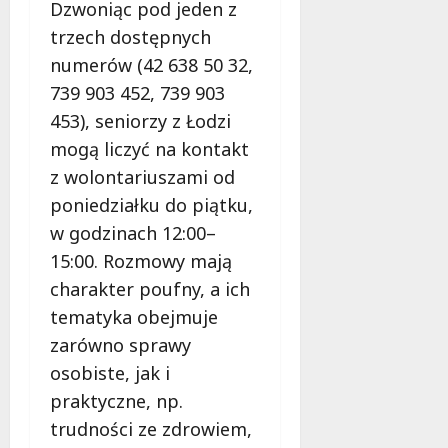
Dzwoniąc pod jeden z
c
a
z
M
trzech dostępnych
e
i
numerów (42 638 50 32,
s
e
739 903 452, 739 903
n
s
e
453), seniorzy z Łodzi
z
r
k
mogą liczyć na kontakt
o
a
z wolontariuszami od
z
ń
poniedziałku do piątku,
w
c
i
ó
w godzinach 12:00–
ą
w
15:00. Rozmowy mają
z
!
charakter poufny, a ich
a
tematyka obejmuje
n
8
i
sierpnia
zarówno sprawy
a
2026
osobiste, jak i
d
praktyczne, np.
l
a
trudności ze zdrowiem,