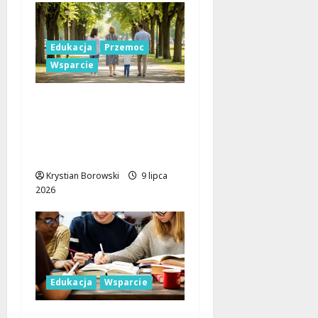
Edukacja
Przemoc
Wsparcie
Pokój w Łodzi: Jak
młodzi uczą się
rozwiązywać konflikty
bez przemocy
Krystian Borowski
9 lipca
2026
Edukacja
Wsparcie