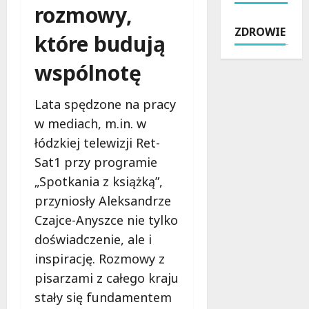
l
z
rozmowy,
ć
ó
s
n
:
w
ZDROWIE
z
e
które budują
B
w
t
c
e
Ł
y
wspólnotę
h
z
o
ń
w
p
d
s
i
ł
z
Lata spędzone na pracy
k
l
a
i
w mediach, m.in. w
i
e
t
:
e
łódzkiej telewizji Ret-
n
n
P
j
a
e
Sat1 przy programie
o
:
d
w
t
„Spotkania z książką”,
N
w
s
a
przyniosły Aleksandrze
o
o
p
ń
w
d
Czajce-Anyszce nie tylko
a
c
y
ą
r
ó
doświadczenie, ale i
A
:
c
w
inspirację. Rozmowy z
s
K
i
k
pisarzami z całego kraju
f
l
e
i
a
u
stały się fundamentem
d
p
l
c