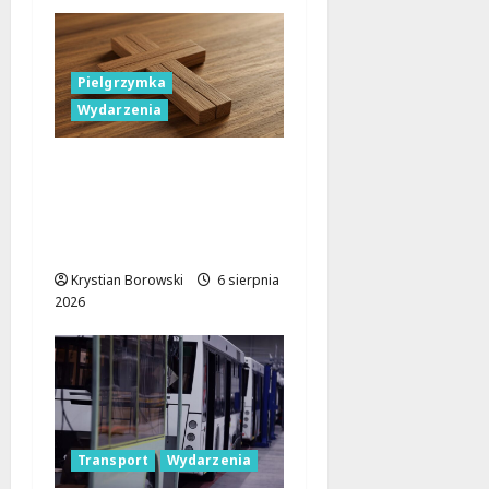
Pielgrzymka
Wydarzenia
Pielgrzymka Diecezji
Płockiej w
Lutomiersku – Co
musisz wiedzieć?
Krystian Borowski
6 sierpnia
2026
Transport
Wydarzenia