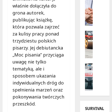
Profilak
właśnie dołączyła do
z
Zdrowie
B
n
grona autorek,
e
e
publikując książkę,
z
w
która pozwala zajrzeć
p
i
i
e
Drogi
za kulisy pracy ponad
e
Infrastr
c
trzydziestu polskich
Remonty
c
z
pisarzy. Jej debiutancka
M
z
o
e
„Moc pisania” przyciąga
n
r
t
a
y
uwagę nie tylko
a
p
Bezpiecz
d
tematyką, ale i
m
Kąpielisk
r
l
o
sposobem ukazania
B
z
a
r
e
y
indywidualnych dróg do
s
f
z
s
e
spełnienia marzeń oraz
o
p
z
n
pokonywania twórczych
z
i
ł
i
a
e
przeszkód.
o
o
O
SURVIVAL
c
ś
r