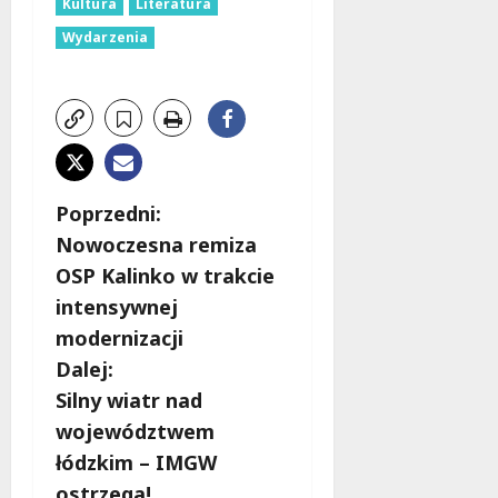
Kultura
Literatura
Wydarzenia
Z
Poprzedni:
Nowoczesna remiza
o
OSP Kalinko w trakcie
b
intensywnej
modernizacji
a
Dalej:
c
Silny wiatr nad
województwem
z
łódzkim – IMGW
ostrzega!