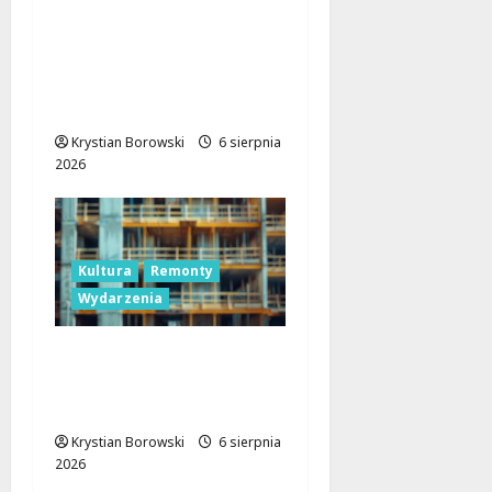
Legendarne autobusy
powracają: Ikarus-
Zemun na łódzkich
trasach!
Krystian Borowski
6 sierpnia
2026
Kultura
Remonty
Wydarzenia
Pałac Silbersteinów w
Lisowicach: Renesans z
unijnym wsparciem!
Krystian Borowski
6 sierpnia
2026