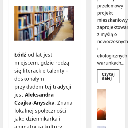
przełomowy
projekt
mieszkaniowy
zaprojektowa
z myślą o
nowoczesnych
i
Łódź
od lat jest
ekologicznych
miejscem, gdzie rodzą
warunkach...
się literackie talenty –
Czytaj
doskonałym
Dowied
dalej
się
przykładem tej tradycji
więcej
o
Kultura
jest
Aleksandra
Ekologi
Wydarzen
mieszka
Czajka-Anyszka
. Znana
w
T
Łodzi
a
lokalnej społeczności
powsta
w
n
jako dziennikarka i
rekord
e
15
animatorka kultury,
tygodni
c