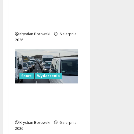
Taneczne wieczory dla
seniorów w Łodzi:
Potańcówki pod
chmurką!
Krystian Borowski
6 sierpnia
2026
Sport
Wydarzenia
Gdzie znaleźć miejsce
parkingowe podczas
Biegu
Aleksandrowskiego?
Krystian Borowski
6 sierpnia
2026