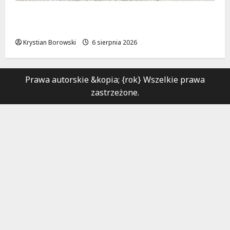
Metamorfoza Olsztyńskiej: Nowy Asfalt i
Zieleń w Łodzi!
Krystian Borowski
6 sierpnia 2026
Prawa autorskie &kopia; {rok} Wszelkie prawa
zastrzeżone.