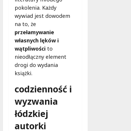
s
k
pokolenia. Każdy
z
i
wywiad jest dowodem
z
e
n
na to, że
m
a
przełamywanie
ć
6
własnych lęków i
sierpnia
wątpliwości
to
2026
6
nieodłączny element
sierpnia
2026
drogi do wydania
książki.
codzienność i
wyzwania
łódzkiej
autorki