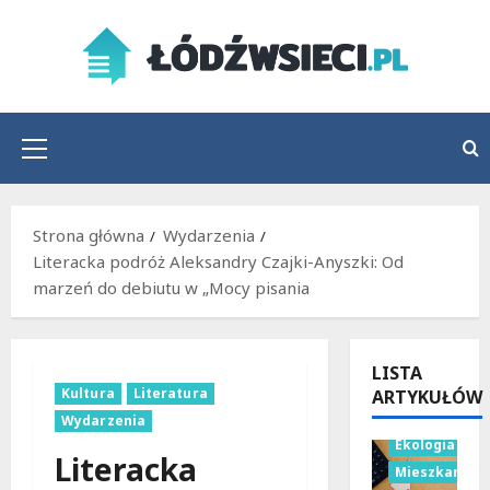
Przejdź
do
treści
Menu
główne
Strona główna
Wydarzenia
Literacka podróż Aleksandry Czajki-Anyszki: Od
marzeń do debiutu w „Mocy pisania
LISTA
Kultura
Literatura
ARTYKUŁÓW
Budownictwo
Wydarzenia
Ekologia
Literacka
Mieszkania