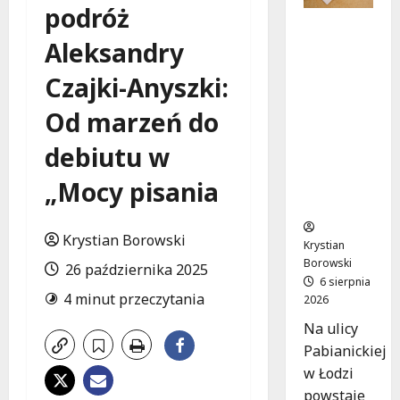
podróż
Ekologicz
Aleksandry
ne
mieszkan
Czajki-Anyszki:
ia w
Łodzi
Od marzeń do
powstan
ą w
debiutu w
rekordow
e 15
„Mocy pisania
tygodni!
Krystian Borowski
Krystian
Borowski
26 października 2025
6 sierpnia
4 minut przeczytania
2026
Na ulicy
Pabianickiej
w Łodzi
powstaje