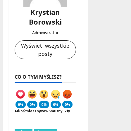
Krystian
Borowski
Administrator
Wyświetl wszystkie
posty
CO O TYM MYŚLISZ?
0%
0%
0%
0%
0%
Miłość
Śmieszny
Wow
Smutny
Zły