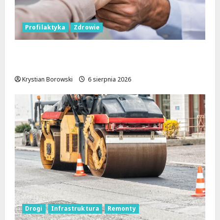
Profilaktyka
Zdrowie
Bezpieczna przyszłość: Bezpłatne wsparcie
dla dzieci z nadwagą w Łódzkiem
Krystian Borowski
6 sierpnia 2026
Drogi
Infrastruktura
Remonty