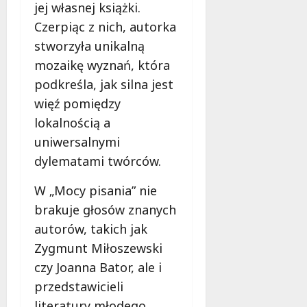
l
o
jej własnej książki.
t
z
a
d
Czerpiąc z nich, autorka
i
o
d
c
Z
stworzyła unikalną
w
z
h
i
e
i
mozaikę wyznań, która
m
e
z
e
u
podkreśla, jak silna jest
l
a
c
r
więź pomiędzy
e
s
i
k
ń
a
lokalnością a
z
ą
w
d
n
!
uniwersalnymi
Ł
y
a
dylematami twórców.
o
,
d
6
d
k
w
sierpnia
W „Mocy pisania” nie
z
t
a
2026
brakuje głosów znanych
i
ó
g
!
r
autorów, takich jak
ą
e
w
Zygmunt Miłoszewski
m
Ł
6
czy Joanna Bator, ale i
u
sierpnia
ó
przedstawicieli
2026
s
d
i
z
literatury młodego